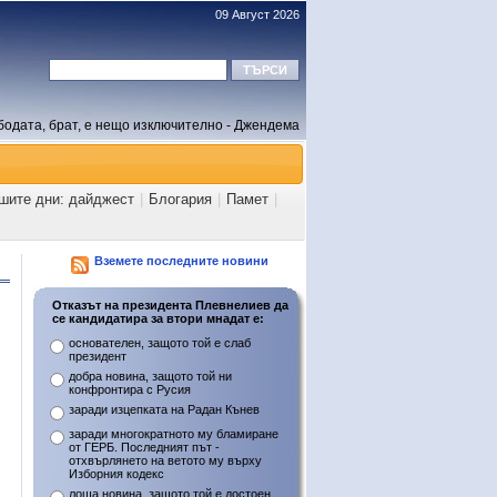
09 Август 2026
бодата, брат, е нещо изключително - Джендема
ашите дни: дайджест
|
Блогария
|
Памет
|
Вземете последните новини
Отказът на президента Плевнелиев да
се кандидатира за втори мнадат е:
основателен, защото той е слаб
президент
добра новина, защото той ни
конфронтира с Русия
заради изцепката на Радан Кънев
заради многократното му бламиране
от ГЕРБ. Последният път -
отхвърлянето на ветото му върху
Изборния кодекс
лоша новина, защото той е достоен