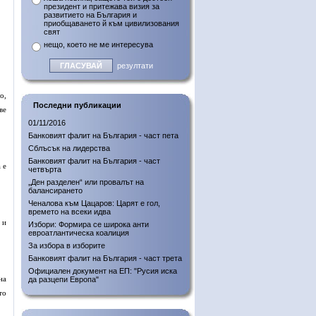
президент и притежава визия за
развитието на България и
приобщаването й към цивилизования
свят
нещо, което не ме интересува
резултати
о,
Последни публикации
ве
01/11/2016
Банковият фалит на България - част пета
Сблъсък на лидерства
Банковият фалит на България - част
 е
четвърта
„Ден разделен“ или провалът на
балансирането
Ченалова към Цацаров: Царят е гол,
времето на всеки идва
 и
Избори: Формира се широка анти
евроатлантическа коалиция
За избора в изборите
Банковият фалит на България - част трета
Официален документ на ЕП: "Русия иска
на
да разцепи Европа"
то