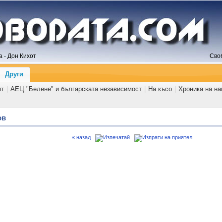
 - Дон Кихот
Сво
Други
ят
|
АЕЦ "Белене" и българската независимост
|
На късо
|
Хроника на н
ов
« назад