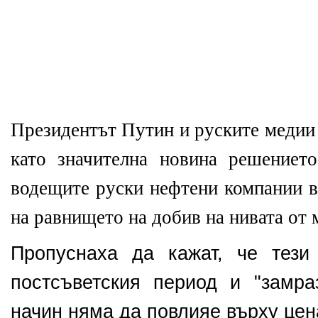
Президентът Путин и руските медии 
като значителна новина решението
водещите руски нефтени компании в
на равнището на добив на нивата от 
Пропуснаха да кажат, че тези
постсъветския период и "замра
начин няма да повлияе върху цен