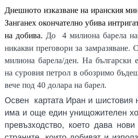
Днешното изказване на иранския ми
Занганех окончателно убива интрига
на добива.
До  4 милиона барела на
никакви преговори за замразяване. 
милиона барела/ден. На български е
на суровия петрол в обозримо бъдещ
вече под 40 долара на барел.
Освен  картата Иран и шистовия 
има и още един унищожителен ход
превъзходство, което дава нови 
страните, които добиват и изпол