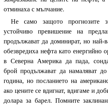
отминаха с мълчание.
Не само защото прогнозите з
устойчиво превишение на предла
продължават да доминират, но най
обезвредиха нефта като енергийно 
в Северна Америка да пада, сонд
брой продължават да намаляват д
година, но посланието на американ
ако цените се вдигнат, вдигаме и доб
долара за барел. Помните заклинан