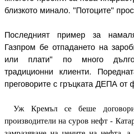
близкото минало. "Потоците" про
Последният пример за намал
Газпром бе отпадането на зароб
или плати" по много дълго
традиционни клиенти. Поредна
преговорите с гръцката ДЕПА от 
Уж Кремъл се беше договори
производители на суров нефт - Ката
замразяване на цените на нефта, а