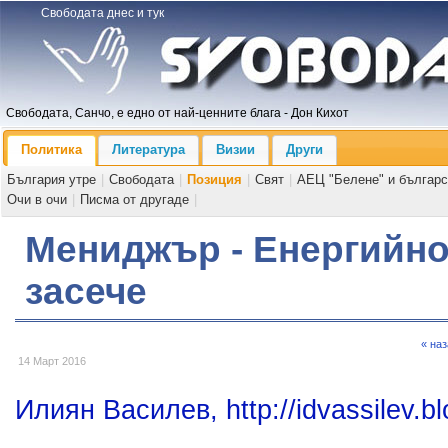
Свободата днес и тук
Свободата, Санчо, е едно от най-ценните блага - Дон Кихот
Политика
Литература
Визии
Други
България утре
|
Свободата
|
Позиция
|
Свят
|
АЕЦ "Белене" и българс
Очи в очи
|
Писма от другаде
|
Мениджър - Енергийн
засече
« на
14 Март 2016
Илиян Василев, http://idvassilev.bl