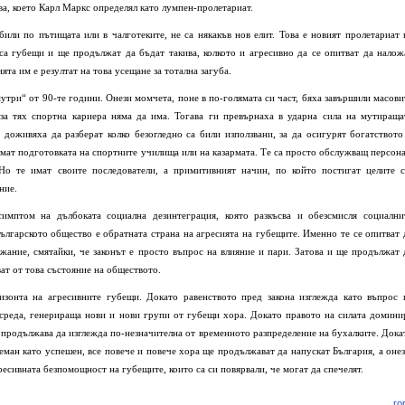
ва, което Карл Маркс определял като лумпен-пролетариат.
били по пътищата или в чалготеките, не са някакъв нов елит. Това е новият пролетариат 
а губещи и ще продължат да бъдат такива, колкото и агресивно да се опитват да налож
ята им е резултат на това усещане за тотална загуба.
мутри“ от 90-те години. Онези момчета, поне в по-голямата си част, бяха завършили масови
 за тях спортна кариера няма да има. Тогава ги превърнаха в ударна сила на мутираща
доживяха да разберат колко безогледно са били използвани, за да осигурят богатството
мат подготовката на спортните училища или на казармата. Те са просто обслужващ персона
Но те имат своите последователи, а примитивният начин, по който постигат целите с
ние.
имптом на дълбоката социална дезинтеграция, която разкъсва и обезсмисля социални
ългарското общество е обратната страна на агресията на губещите. Именно те се опитват 
жание, смятайки, че законът е просто въпрос на влияние и пари. Затова и ще продължат 
ват от това състояние на обществото.
изонта на агресивните губещи. Докато равенството пред закона изглежда като въпрос 
среда, генерираща нови и нови групи от губещи хора. Докато правото на силата домини
 продължава да изглежда по-незначителна от временното разпределение на бухалките. Дока
ман като успешен, все повече и повече хора ще продължават да напускат България, а онез
ресивната безпомощност на губещите, които са си повярвали, че могат да спечелят.
го