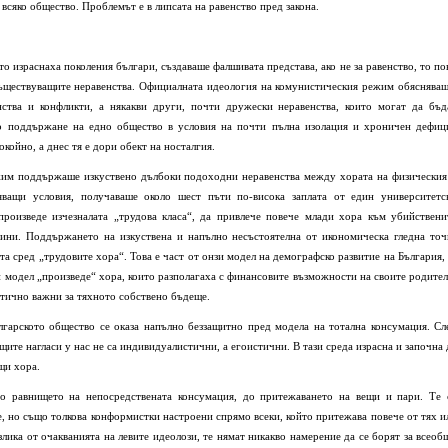
всяко общество. Проблемът е в липсата на равенство пред закона.
то израснаха поколения българи, създаваше фалшивата представа, ако не за равенство, то по
съществуващите неравенства. Официалната идеология на комунистическия режим обясняваш
ства и конфликти, а някакви други, почти дружески неравенства, които могат да бъд
о поддържане на едно общество в условия на почти пълна изолация и хроничен дефиц
койно, а днес тя е дори обект на носталгия.
жим поддържаше изкуствено дълбоки подоходни неравенства между хората на физическия
ващи условия, получаваше около шест пъти по-висока заплата от един университетс
произведе изчезналата „трудова класа“, да привлече повече млади хора към убийствени
мини. Поддържането на изкуствена и напълно несъстоятелна от икономическа гледна точ
а сред „трудовите хора“. Това е част от онзи модел на демографско развитие на България, 
зи модел „произведе“ хора, които разполагаха с финансовите възможности на своите родител
ритично важни за тяхното собствено бъдеще.
лгарското общество се оказа напълно беззащитно пред модела на тотална консумация. Сл
ите нагласи у нас не са индивидуалистични, а егоистични. В тази среда израсна и започна 
щи хора.
о равнището на непосредствената консумация, до притежаването на вещи и пари. Те 
е, но също толкова конформистки настроени спрямо всеки, който притежава повече от тях и
злика от очакванията на левите идеолози, те нямат никакво намерение да се борят за всеоб