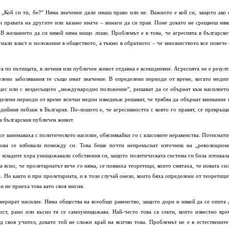
: „Кой си ти, бе?“ Няма значение дали имаш право или не. Важното е кой си, защото ако 
 и правата на другите или казано иначе – винаги да си прав. Поне докато не срещнеш няк
. В желанието да си някой няма нищо лошо. Проблемът е в това, че агресията в българско
игнали власт и положение в обществото, а тъкмо в обратното – че мнозинството все повече 
а по пътищата, в личния или публичен живот отдавна е всекидневие. Агресията не е резулт
лени заболявания те също имат значение. В определени периоди от време, когато медии
оцес или с вездесъщото „международно положение“, решават да се обърнат към насилието
еделени периоди от време всички медии изведнъж решават, че трябва да обърнат внимание 
дийния пейзаж в България. По-лошото е, че агресивността с която го правят, се превръща
а българския публичен живот.
се занимаваха с политическото насилие, обяснявайки го с класовите неравенства. Потиснати
атова се избивали помежду си. Това беше почти непрекъснат източник на „революцион
 младите хора унищожавали собствения си, защото политическата система ги била изтикала
а ясно, че пролетариатът вече го няма, се появиха теоретици, които смятаха, че новата сил
. Но както и при пролетариата, и в този случай онези, които бяха определени от теоретици
и не приеха това като своя мисия.
енерират насилие. Няма общества на всеобщо равенство, защото дори и някой да се опита 
ст, рано или късно тя се самоунищожава. Най-често това са секти, които известно вре
д своя учител, докато той не сложи край на всичко това. Проблемът не е в естествените