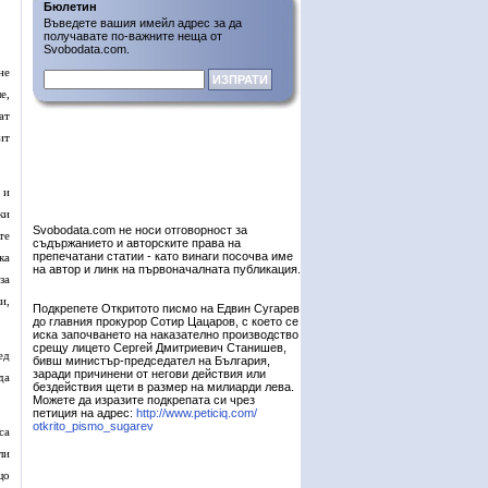
Бюлетин
Въведете вашия имейл адрес за да
получавате по-важните неща от
Svobodata.com.
не
е,
ат
ит
 и
ки
Svobodata.com не носи отговорност за
те
съдържанието и авторските права на
препечатани статии - като винаги посочва име
ка
на автор и линк на първоначалната публикация.
за
и,
Подкрепете Откритото писмо на Едвин Сугарев
до главния прокурор Сотир Цацаров, с което се
иска започването на наказателно производство
срещу лицето Сергей Дмитриевич Станишев,
ед
бивш министър-председател на България,
заради причинени от негови действия или
да
бездействия щети в размер на милиарди лева.
Можете да изразите подкрепата си чрез
петиция на адрес:
http://www.peticiq.com/
otkrito_pismo_sugarev
са
ли
що