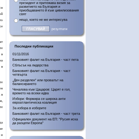
президент и притежава визия за
развитието на България и
си
приобщаването й към цивилизования
ой
свят
нещо, което не ме интересува
то
се
резултати
ат
Последни публикации
те
 в
01/11/2016
Банковият фалит на България - част пета
на
Сблъсък на лидерства
 в
Банковият фалит на България - част
четвърта
„Ден разделен“ или провалът на
те
балансирането
ен
Ченалова към Цацаров: Царят е гол,
времето на всеки идва
 в
Избори: Формира се широка анти
а,
евроатлантическа коалиция
те
За избора в изборите
Банковият фалит на България - част трета
Официален документ на ЕП: "Русия иска
да
да разцепи Европа"
ме
 и