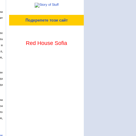
на
ат
Подкрепете този сайт
те
та
Red House Sofia
 и
л,
и,
те
да
да
на
ра
то
и,
ре