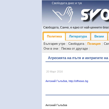
Свободата днес и тук
Свободата, Санчо, е едно от най-ценните блага
Политика
Литература
Визии
България утре
|
Свободата
|
Позиция
|
Св
Очи в очи
|
Писма от другаде
|
Агресията на пътя и интригите н
20 Март 2016
Антоний Гълъбов, http://offnews.bg
Антоний Гълъбов