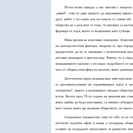
Почти всеки скандал у нас започва с въпроса
„някой“, това ти дава правото да нарушаваш закона
друг, който е по-силен или по-опасен от самия теб
общество не е резултат от това, че мнозина са пост
формира от хора, които се възприемат като губещи.
Няма прилив на агресивно поведение. Агресият
на метеорологични фактори, въпреки че при опреде
предпочитат да не се занимават с политическия пр
неговия неприкрит и яростен вид. Фактът, че в опр
всекидневното насилие е по-скоро подробност от ме
част от общата атмосфера на насилие, която доминир
Десетилетия наред всякакъв вид леви идеолози 
се противопоставяли на управляващата класа и з
оптимизъм“, защото в загниващото западно общество
ъгъла. Когато през 70-те години на миналия век стан
която трябва да бъде използвана, са именно губещите
като силата, която ще промени обществото, не знаеха 
Социалните неравенства сами по себе си не г
постигне подобен ефект в малка и изолирана общно
успяват да поддържат представата за равенство пре