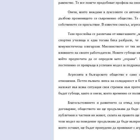
равенство. Те все повече придобиват профила на оно
Онези, които виждаме в луксозните си автомо
дълбоко променящото се съвременно общество. Те с
собственото си присъствие. В известен смисъл, агреси
Тази прослойка се различава от някогашните „
спортни училища и едва тогава бяха разбрали, че
комунистическа олигархия. Мнозинството от тях не 
влиянието на своите работодатели. Новите губещи ня
който предпочита да се определя като „охрана“. 
постепенно се превръща в успешен модел за подража
Агресията в българското общество е само с
отношения. Почти пълната липса на солидарност в б
наложат във всяка ситуация своя стремеж към прите
бъдат губещи, както и онези, които временно се полз
Благосъстоянието и развитието са отвъд хор
договаряне, обществото ни ще продължава да бъде 
публичния и частния ни живот, силата на правото ще
този модел на поведение продължава да бъде възприе
които остават, ще бъдат принудени да привикнат с аг