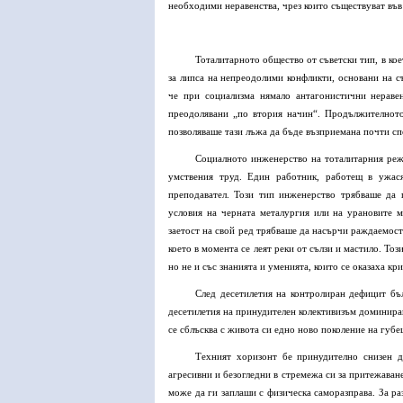
необходими неравенства, чрез които съществуват във 
Тоталитарното общество от съветски тип, в кое
за липса на непреодолими конфликти, основани на 
че при социализма нямало антагонистични неравен
преодолявани „по втория начин“. Продължителнот
позволяваше тази лъжа да бъде възприемана почти спо
Социалното инженерство на тоталитарния ре
умствения труд. Един работник, работещ в ужася
преподавател. Този тип инженерство трябваше да 
условия на черната металургия или на урановите 
заетост на свой ред трябваше да насърчи раждаемостт
което в момента се леят реки от сълзи и мастило. То
но не и със знанията и уменията, които се оказаха к
След десетилетия на контролиран дефицит бъ
десетилетия на принудителен колективизъм доминиращ
се сблъсква с живота си едно ново поколение на губе
Техният хоризонт бе принудително снизен д
агресивни и безогледни в стремежа си за притежаван
може да ги заплаши с физическа саморазправа. За ра