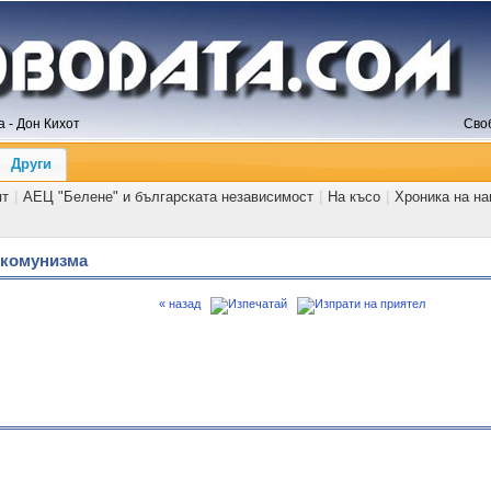
 - Дон Кихот
Сво
Други
ят
|
АЕЦ "Белене" и българската независимост
|
На късо
|
Хроника на н
а комунизма
« назад