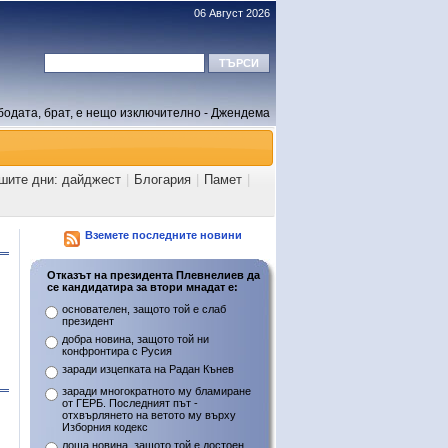
06 Август 2026
бодата, брат, е нещо изключително - Джендема
ашите дни: дайджест
|
Блогария
|
Памет
|
Вземете последните новини
Отказът на президента Плевнелиев да
се кандидатира за втори мнадат е:
основателен, защото той е слаб
президент
добра новина, защото той ни
конфронтира с Русия
заради изцепката на Радан Кънев
заради многократното му бламиране
от ГЕРБ. Последният път -
отхвърлянето на ветото му върху
Изборния кодекс
лоша новина, защото той е достоен