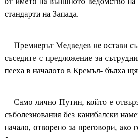
от името на външното ведомство на Р
стандарти на Запада.
Премиерът Медведев не остави съм
съседите с предложение за сътрудни
пееха в началото в Кремъл- бълха щял
Само лично Путин, който е отвърз
съболезнования без канибалски наме
начало, отворено за преговори, ако 