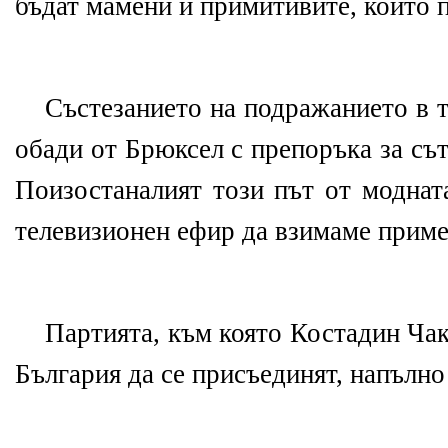
бъдат мамени и примитивите, които 
Състезанието на подражанието в 
обади от Брюксел с препоръка за съ
Поизостаналият този път от моднат
телевизионен ефир да взимаме приме
Партията, към която Костадин Чак
България да се присъединят, напълно