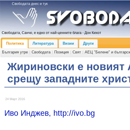
Свободата днес и тук
Свободата, Санчо, е едно от най-ценните блага - Дон Кихот
Политика
Литература
Визии
Други
България утре
|
Свободата
|
Позиция
|
Свят
|
АЕЦ "Белене" и българс
Жириновски е новият 
срещу западните хрис
24 Март 2016
Иво Инджев, http://ivo.bg