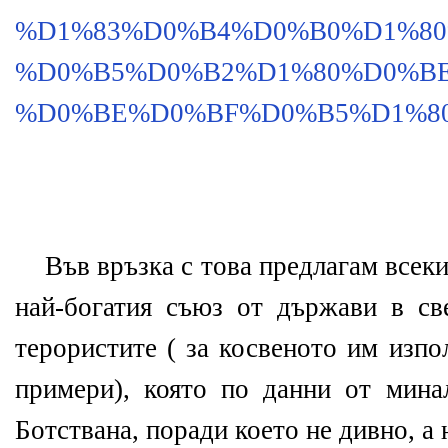
%D1%83%D0%B4%D0%B0%D1%80
%D0%B5%D0%B2%D1%80%D0%BE
%D0%BE%D0%BF%D0%B5%D1%80%
Във връзка с това предлагам всек
най-богатия съюз от държави в св
терористите ( за косвеното им изпо
примери), която по данни от мина
Ботствана, поради което не дивно, 