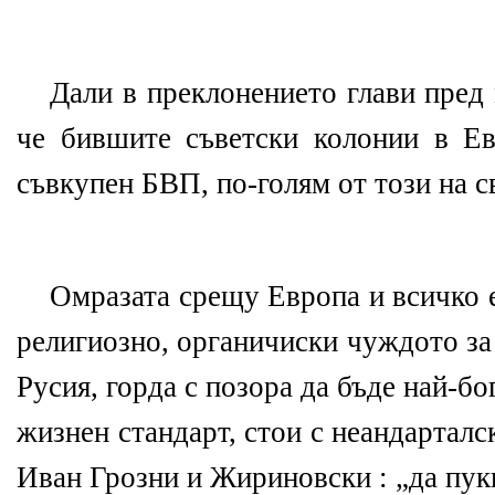
Дали в преклонението глави пред 
че бившите съветски колонии в Ев
съвкупен БВП, по-голям от този на с
Омразата срещу Европа и всичко 
религиозно, органичиски чуждото за
Русия, горда с позора да бъде най-б
жизнен стандарт, стои с неандарталс
Иван Грозни и Жириновски : „да пукн