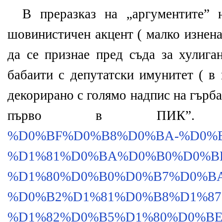
В преразказ на „аргументите” 
шовинистичен акцент ( малко изнена
да се признае пред съда за хулига
бабаити с депутатски имунитет ( в
декорирано с голямо надпис на гърб
първо в ПИК
%D0%BF%D0%B8%D0%BA-%D0%B
%D1%81%D0%BA%D0%B0%D0%B
%D1%80%D0%B0%D0%B7%D0%B
%D0%B2%D1%81%D0%B8%D1%87
%D1%82%D0%B5%D1%80%D0%BE