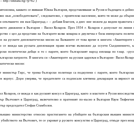
ttp://istinata.bg/?p=62 )
 автономна, каквато се явя­ваше Южна България, представляваше за Русия в бъдещата и дейно
лно към „освободителката“, следователно, с приятелско население, която тя може да обърне
 и опътването им към Цариград.» – добавя Благоев, а днес ние можем да видим правотата 
явото движнеие в България – Васил Коларов. През 1934 г. Коларов е допуснат по линия 
ство с цел да представи на българите колко коварна и двулична е била имперската полити
ми на руските дипломатически мисии на Балканите от това време в книгата «Авантюрите 
но се вижда как руската дипломация прави всичко възможно да осуети Съединението, к
рски политически дейци и то с парите, които българският народ изплаща по т.нар. «рус
български патриоти. В книгата си «Авантюрите на руския царизъм в България» Васил Колар
матически мисии:
т министър Гирс, че трима български политици са подкупени с парите, които български
н корпус. Дори уверява, че предателите са подписали клетвена декларация за вярност к
л Коларов, се вижда и как руският консул в Цариград, както и властите в Русия впоследств
ър Вълчович в Цариград, включително и пратеният по-късно в България Наум Тюфекчие
стър председател Стефан Стамболов.
 външно министерство относно пристигането на убийците на българския външен минист
 убийството на Вълчович, те се укриват р руското консулство в Цариград, откъде през нощ