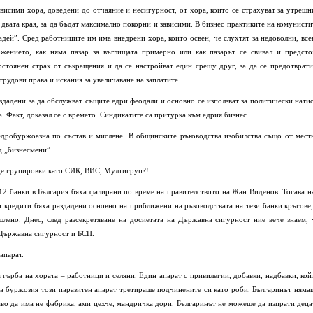
висими хора, доведени до отчаяние и несигурност, от хора, които се страхуват за утрешн
 двата края, за да бъдат максимално покорни и зависими. В бизнес практиките на комунисти
ладей”. Сред работниците им има внедрени хора, които освен, че слухтят за недоволни, все
ожението, как няма пазар за въглищата примерно или как пазарът се свивал и предсто
стоянен страх от съкращения и да се настройват един срещу друг, за да се предотврати
трудови права и искания за увеличаване на заплатите.
здадени за да обслужват същите едри феодали и основно се използват за политически натис
. Факт, доказал се с времето. Синдикатите са притурка към едрия бизнес.
дробуржоазна по състав и мислене. В общинските ръководства изобилства също от мест
д „бизнесмени”.
де групировки като СИК, ВИС, Мултигруп?!
 12 банки в България бяха фалирани по време на правителството на Жан Виденов. Тогава н
и кредити бяха раздадени основно на приближени на ръководствата на тези банки кръгове,
лено. Днес, след разсекретяване на досиетата на Държавна сигурност ние вече знаем, 
 Държавна сигурност и БСП.
апарат.
 гърба на хората – работници и селяни. Един апарат с привилегии, добавки, надбавки, кой
та буржозия този паразитен апарат третираше подчинените си като роби. Българинът няма
аво да има не фабрика, ами цехче, мандричка дори. Българинът не можеше да изпрати деца