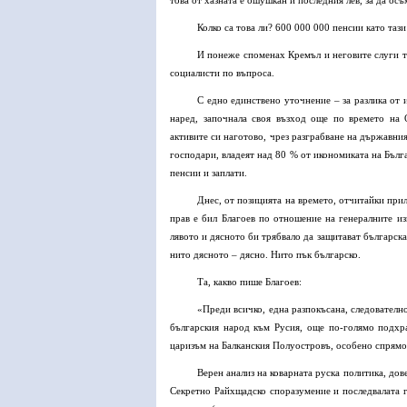
това от хазната е ошушкан и последния лев, за да осъ
Колко са това ли? 600 000 000 пенсии като тази
И понеже споменах Кремъл и неговите слуги ту
социалисти по въпроса.
С едно единствено уточнение – за разлика от 
наред, започнала своя възход още по времето на 
активите си наготово, чрез разграбване на държавни
господари, владеят над 80 % от икономиката на Бълг
пенсии и заплати.
Днес, от позицията на времето, отчитайки при
прав е бил Благоев по отношение на генералните из
лявото и дясното би трябвало да защитават българска
нито дясното – дясно. Нито пък българско.
Та, какво пише Благоев:
«Преди всичко, една разпокъсана, следователн
българ­ския народ към Русия, още по-голямо подхр
царизъм на Балканския Полу­островъ, особено спрямо
Верен анализ на коварната руска политика, дов
Секретно Райхщадско споразумение и последвалата г