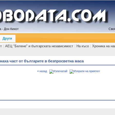
 - Дон Кихот
Сво
Други
ят
|
АЕЦ "Белене" и българската независимост
|
На късо
|
Хроника на на
аха част от българите в безпросветна маса
« назад