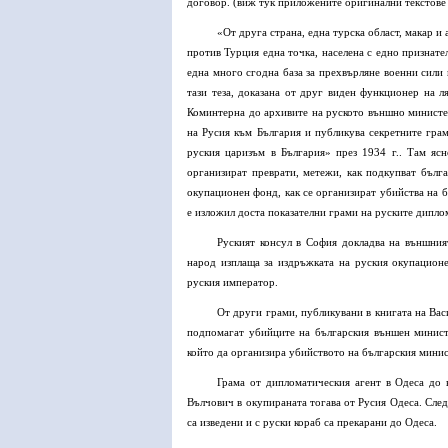
договор. (виж тук приложените оригинални текстове – h
«От друга страна, една турска област, макар и
против Турция една точка, населена с едно признате
една много сгодна база за прехвърляне военни сили
тази теза, доказана от друг виден функционер на л
Коминтерна до архивите на руското външно министер
на Русия към България и публикува секретните гра
руския царизъм в България» през 1934 г.. Там яс
организират преврати, метежи, как подкупват бълга
окупационен фонд, как се организират убийства на 
е изложил доста показателни грами на руските дипло
Руският консул в София докладва на външния
народ изплаща за издръжката на руския окупационе
руския император.
От други грами, публикувани в книгата на Васи
подпомагат убийците на българския външен минист
който да организира убийството на българския мини
Грама от дипломатическия агент в Одеса до
Вълчович в окупираната тогава от Русия Одеса. След
са изведени и с руски кораб са прекарани до Одеса.