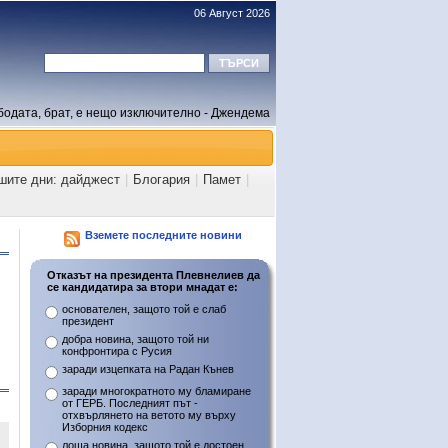
06 Август 2026
бодата, брат, е нещо изключително - Джендема
шите дни: дайджест
|
Блогария
|
Памет
|
Вземете последните новини
Отказът на президента Плевнелиев да
се кандидатира за втори мнадат е:
основателен, защото той е слаб
президент
добра новина, защото той ни
конфронтира с Русия
заради изцепката на Радан Кънев
заради многократното му бламиране
от ГЕРБ. Последният път -
отхвърлянето на ветото му върху
Изборния кодекс
лоша новина, защото той е достоен