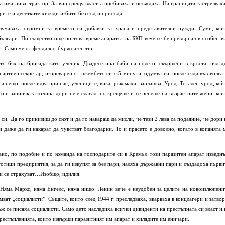
а има нива, трактор. За виц срещу властта пребиваха и осъждаха. На границата застрелваха
рите и десетките хиляди избити без съд и присъда.
лучаваха огромни за времето си добавки за храна и представителни нужди. Суми, кои
българи. По същество още по това време апаратът на БКП вече се бе превърнал в особен в
т. Само че от феодално-буржоазен тип.
ато бях на бригада като ученик. Двадесетина баби на полето, скършени в кръста, цял д
 партиен секретар, изпреварен от шкембето си с 5 минути, одумва ги, после сяда във волгат
ра нещо, после идва при нас, учениците, вика, ръкомаха, заплашва. Урод. Тотален урод, кой
то и запиняк за кочина дори не е слагал, но крещеше и се пенеше на възрастните жени, кои
си. Да го принизиш до скот и да го накараш да мисли, че тези 2 лева са подаяние, че дори 
и даже да ги накарат да чувстват благодарни. То и прасето е доволно, когато в копанята 
ано, по подобие и по команда на господарите си в Кремъл този паразитен апарат изведн
тици предприятия, за да ги изкупят за без пари, наляха държавни пари и създадоха първи
чки се страхуват…Изобщо, идилия.
Няма Маркс, няма Енгелс, няма нищо. Ленин вече е неудобен за целите на новоизлюпени
ат „социалисти”. Същите, които след 1944 г. преследваха, вкарваха в концлагери и затвор
ъж се писаха социалисти. Само дето наследиха всички дивиденти на престъпната си власт и 
престъпленията, които извърши паразитният им апарат и хилядите им еничари.