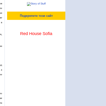
ия
те
ки
Подкрепете този сайт
ят
 в
Red House Sofia
к,
ни
ад
 а
че
то
ше
та