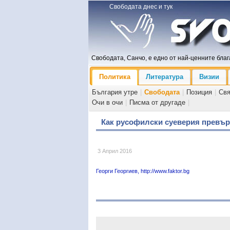
Свободата днес и тук
Свободата, Санчо, е едно от най-ценните блага
Политика
Литература
Визии
България утре
|
Свободата
|
Позиция
|
Св
Очи в очи
|
Писма от другаде
|
Как русофилски суеверия превърн
3 Април 2016
Георги Георгиев, http://www.faktor.bg