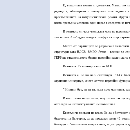
Е, в партията имаше и идеалисти. Малко, но и
редиците, обезверени и погнусени още веднага сл
престъпленията на комунистическия режим. Други п
която превърна успешно един идеал в средство за пе
В голямата си част членската маса на партията
там по някой заблуден младеж, клефук на стар партие
Много от партийците се разроиха в метастази 
структури като НДСВ, ВМРО, Атака – всички до една
ГЕРБ ще открием доста бивши партийни кадри да се 
Истината. Тя е по-проста и от БСП.
Истината е, че ако на 9 септември 1944 г. Бъ
окупационен корпус, много от тези партийни фунционе
” Ииииии бре, гя-гя-гя, къдя през мамулята, в
В което няма нищо лошо, защото все пак щяха 
отговаря на интелектуалният им потенциал.
Кремъл ги постави на власт. За да обслужват
бюджета на България, за да предават цели 45 годин
боклуци и безсмислено въоръжение, за да предат и це