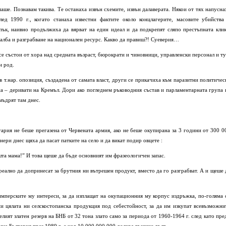
маше. Познавам такива. Те останаха извън схемите, извън далаверата. Някои от тях напусна
ед 1990 г., когато станаха известни фактите около концлагерите, масовите убийства
ък, наивно продължиха да вярват на един идеал и да подкрепят сляпо престъпната клик
чалба и разграбване на национален ресурс. Какво да правиш?! Суеверия…
 се състои от хора над средната възраст, бюрократи и чиновници, управленски персонал и ту
н род.
в т.нар. опозиция, създадена от самата власт, други се прикачиха към паразитни политичес
 – деривати на Кремъл. Дори ако погледнем ръководния състав и парламентарната група 
мъдрят там днес.
лгария не беше прегазена от Червената армия, ако не беше окупирана за 3 години от 300 0
ри днес щяха да пасат патките на село и да викат подир овцете :
ашта мама!” И това щеше да бъде основният им фразеологичен запас.
реално да допринесат за брутния ни вътрешен продукт, вместо да го разграбват. А и щеше 
 имперските му интереси, за да изплащат на окупационния му корпус издръжка, по-голяма 
и цялата ни селскостопанска продукция под себестойност, за да им изкупат всевъзможни
лият златен резерв на БНБ от 32 тона злато само за периода от 1960-1964 г. след като пре