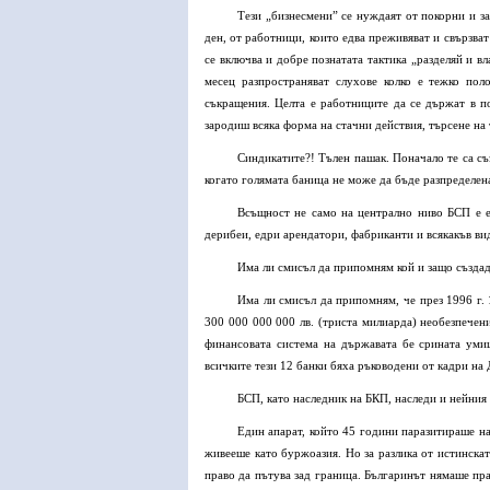
Тези „бизнесмени” се нуждаят от покорни и за
ден, от работници, които едва преживяват и свързват
се включва и добре познатата тактика „разделяй и в
месец разпространяват слухове колко е тежко пол
съкращения. Целта е работниците да се държат в по
зародиш всяка форма на стачни действия, търсене на 
Синдикатите?! Тълен пашак. Поначало те са съ
когато голямата баница не може да бъде разпределена
Всъщност не само на централно ниво БСП е е
дерибеи, едри арендатори, фабриканти и всякакъв ви
Има ли смисъл да припомням кой и защо създа
Има ли смисъл да припомням, че през 1996 г.
300 000 000 000 лв. (триста милиарда) необезпечен
финансовата система на държавата бе срината умиш
всичките тези 12 банки бяха ръководени от кадри на
БСП, като наследник на БКП, наследи и нейния 
Един апарат, който 45 години паразитираше на
живееше като буржоазия. Но за разлика от истинска
право да пътува зад граница. Българинът нямаше пр