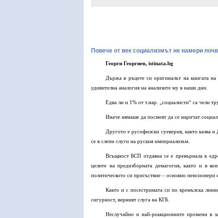
Повече от век социализмът не намери почв
Георги Георгиев, istinata.bg
Държа в ръцете си оригиналът на книгата на
удивителна аналогия на анализите му в наши дни.
Едва ли и 1% от т.нар. „социалисти“ са чели тр
Иначе нямаше да посмеят да се наричат социал
Другото е русофилски суеверия, както казва и
се в слепи слуги на руския империализъм.
Всъщност БСП отдавна се е превърнала в едр
целите на предизборната демагогия, както и в ко
политическото си присъствие – основно пенсионери 
Както и с посестримата си по кремълска лин
сигурност, верният слуга на КГБ.
Неслучайно и най-реакционните промени в з