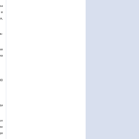
ха
 и
а,
к-
ки
на
00
да
от
те
ди