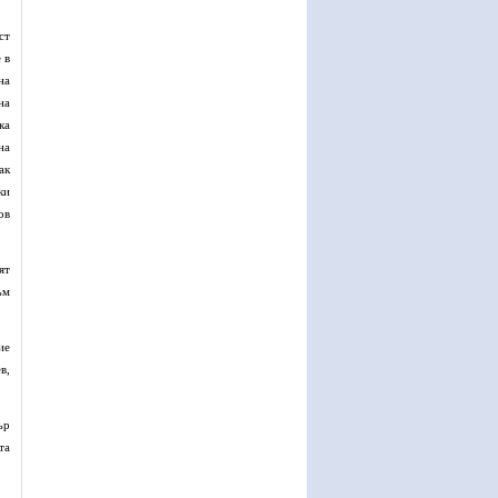
ст
 в
на
на
ка
на
ак
ки
ов
ят
ъм
ие
в,
ър
та