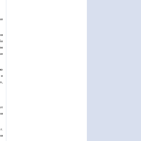
ки
ия
би
им
ки
ко
 и
о,
от
ия
г.
ия