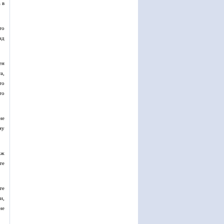
 в
то
ид
ен
а,
то
то
не
му
ъж
те
те
и,
не