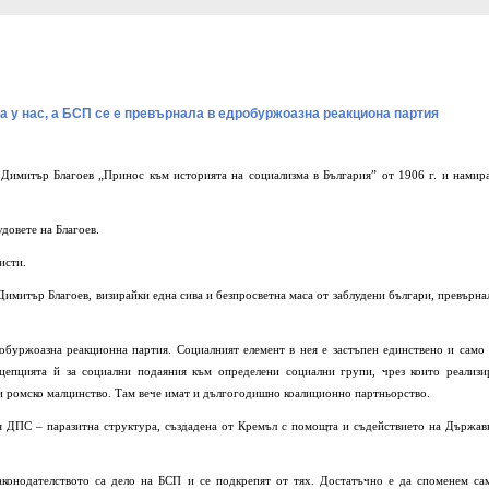
а у нас, а БСП се е превърнала в едробуржоазна реакциона партия
 Димитър Благоев „Принос към историята на социализма в България” от 1906 г. и намир
удовете на Благоев.
исти.
 Димитър Благоев, визирайки една сива и безпросветна маса от заблудени българи, превърна
обуржоазна реакционна партия. Социалният елемент в нея е застъпен единствено и само 
нцепцията й за социални подаяния към определени социални групи, чрез които реализи
и ромско малцинство. Там вече имат и дългогодишно коалиционно партньорство.
ия ДПС – паразитна структура, създадена от Кремъл с помощта и съдействието на Държав
аконодателството са дело на БСП и се подкрепят от тях. Достатъчно е да споменем са