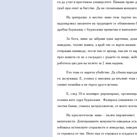
си да учат в престижен университет. Намаше право д
гръб при опит за бягство. Да не споменавам концлаге
На централно и местно ниво тези търтеи по
надхвърляха заплатите на трудещите се обикновени 
дребна буржазия, с буржоазни привички и манталите
За бога, няма да забравя една картинка, док
наведени, чоплят земята, а край тях се върти мазния
отпрашва нанякъде, после пак се връща, пак им се ка
през живота си не е съградил с ръцете си нищо, кой
работеха цял ден на полето за 2 лева надник.
Ето това се нарича убийство. Да убиеш народа 
ги заслужваш. Е, успяха у мнозина да втълпят това 
сипват помийка и не търси друга кочина.
Е, след 10-и ноември дирижирано, организир
осъмна като едра буржоазия . Фалираха умишлено сто
частни банки, станаха застрахователи, от които вси
На идеологическо ниво – пълен тюрлюгювеч. 
капиталисти. Довчерашните комунисти изведнъж осъмв
избиваха истинските социалисти и земеделци, изведн
се отрекоха от тях. Нито пък се отрекоха и осъдиха 