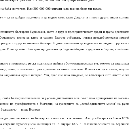
мне България през 1989 г. с над 10 000 000 000 долара външен дълг.
 на баба ми тогава. Или 200 000 000 заплати като тази на баща ми тогава.
к – да си дойдем на думата и да видим какво казва Дядото, а и някои други видни истинс
истинската българска буржоазия, която с труд и предприемчивост гради и трупа десетилет
Османската империя, както и самият Благоев отбелязва, новата псевдобуржоазия придо
я ресурс и труда на милиони българи. И днес ние можем да видим как те, заедно с руските 
ария. И неслучайно България продължава да бъде най-бедната държава в Европа, с най-нис
ликите в имперската руска политика и нейния обслужващ персонал тук, можем да видим кол
води, макар и извлечени през призмата на лявото мислене. И няма как да е иначе, защото
та национална кауза и интерес. Уви, днес ние ясно виждаме, че в България нито лявото е ляв
о, слаба България означаваше за руската дипло­мация още по-голямо привързване на масата 
анване на русофилството в България, на суеверието за „освободителната мисия“ на руск
 българите.» – пише Благоев.
ела до разпокъсването на българските земи със сключените с Австро-Унгария на 8 юли 1876 
о секретна будапещенска конвенция от 15 януари 1877 г., заложили основите на Берлинск