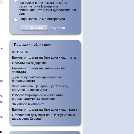
президент и притежава визия за
развитието на България и
приобщаването й към цивилизования
свят
нещо, което не ме интересува
резултати
Последни публикации
ам
01/11/2016
Банковият фалит на България - част пета
Сблъсък на лидерства
Банковият фалит на България - част
четвърта
„Ден разделен“ или провалът на
ли
балансирането
Ченалова към Цацаров: Царят е гол,
времето на всеки идва
Избори: Формира се широка анти
за
евроатлантическа коалиция
ра
За избора в изборите
Банковият фалит на България - част трета
Официален документ на ЕП: "Русия иска
на
да разцепи Европа"
мо