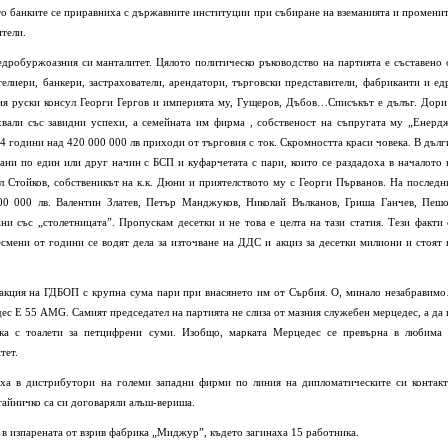
то банките се приравниха с държавните институции при събиране на вземанията и променит
ители.
едробуржоазния си манталитет. Цялото политическо ръководство на партията е съставено 
елиери, банкери, застрахователи, арендатори, търговски представители, фабриканти и ед
ия руски консул Георги Гергов и империята му, Гущеров, Дъбов…Списъкът е дълъг. Дори
вали със завидни успехи, а семейната им фирма , собственост на съпругата му „Енерд
 години над 420 000 000 лв приходи от търговия с ток. Скромността краси човека. В дълг
ни по един или друг начин с БСП и куфарчетата с пари, които се раздадоха в началото 
 Стойков, собственикът на к.к. Дюни и приятелството му с Георги Първанов. На последн
00 000 лв. Валентин Златев, Петър Манджуков, Николай Вълканов, Гриша Ганчев, Пешо
и със „столетницата”. Пропускам десетки и не това е целта на тази статия. Тези факти 
смени от години се водят дела за източване на ДДС и акциз за десетки милиони и стоят 
акция на ГДБОП с крупна сума пари при внасянето им от Сърбия. О, минало незабравим
ес Е 55 AMG. Самият председател на партията не слиза от мазния служебен мерцедес, а да 
ка с тоалети за петцифрени суми. Изобщо, марката Мерцедес се превърна в любима 
тет.
ха в дистрибутори на големи западни фирми по линия на дипломатическите си контакт
тайничко са си договаряли алъш-вериша.
 в изпарената от взрив фабрика „Миджур”, където загинаха 15 работника.