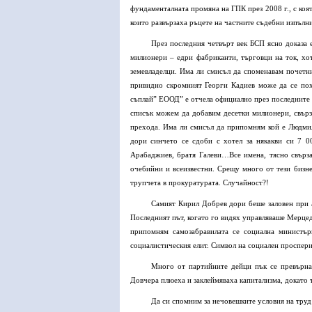
фундаменталната промяна на ГПК през 2008 г., с коя
които развързаха ръцете на частните съдебни изпълн
През последния четвърт век БСП ясно доказа 
милионери – едри фабриканти, търговци на ток, хот
земевладелци. Има ли смисъл да споменавам почетн
привидно скромният Георги Кадиев може да се пох
съплай” ЕООД” е отчела официално през последните 4
списък можем да добавим десетки милионери, свърза
прехода. Има ли смисъл да припомням кой е Людмил
дори синчето се сдоби с хотел за някакви си 7 0
Арабаджиев, братя Галеви…Все имена, тясно свързан
очебийни и всеизвестни. Срещу много от тези бизне
трупчета в прокуратурата. Случайност?!
Самият Кирил Добрев дори беше заловен при 
Последният път, когато го видях управляваше Мерцед
припомням самозабравилата се социална министър
социалистическия елит. Символ на социален проспери
Много от партийните дейци пък се превърна
Довчера плюеха и заклеймяваха капитализма, докато 
Да си спомним за нечовешките условия на труд