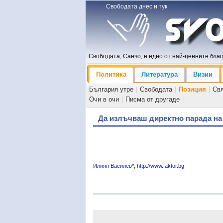
Свободата днес и тук
Свободата, Санчо, е едно от най-ценните блага
Политика
Литература
Визии
България утре
|
Свободата
|
Позиция
|
Св
Очи в очи
|
Писма от другаде
|
Да излъчваш директно парада на
Илиян Василев*, http://www.faktor.bg