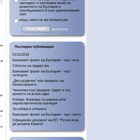
президент и притежава визия за
развитието на България и
приобщаването й към цивилизования
свят
нещо, което не ме интересува
резултати
на
Последни публикации
01/11/2016
Банковият фалит на България - част пета
ия
Сблъсък на лидерства
Банковият фалит на България - част
четвърта
„Ден разделен“ или провалът на
балансирането
Ченалова към Цацаров: Царят е гол,
времето на всеки идва
ат
Избори: Формира се широка анти
евроатлантическа коалиция
За избора в изборите
за
Банковият фалит на България - част трета
".
Официален документ на ЕП: "Русия иска
да разцепи Европа"
ху