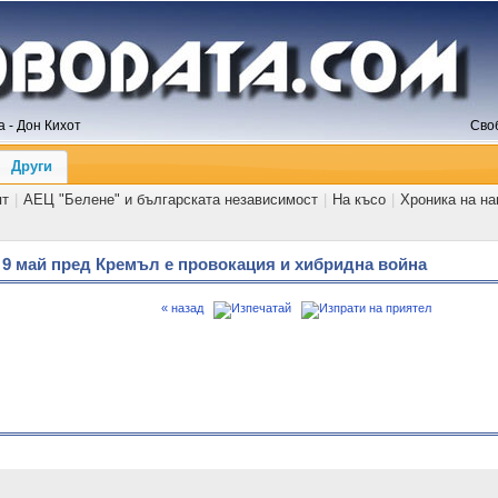
 - Дон Кихот
Сво
Други
ят
|
АЕЦ "Белене" и българската независимост
|
На късо
|
Хроника на н
 9 май пред Кремъл е провокация и хибридна война
« назад