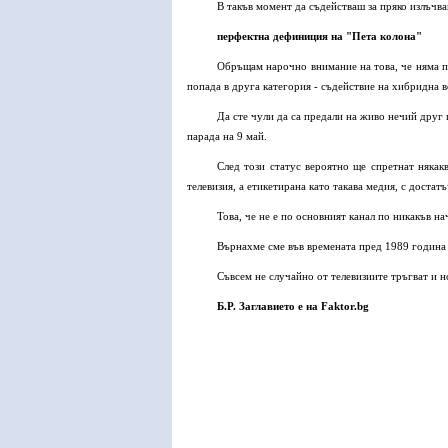
В такъв момент да съдействаш за пряко излъчв
перфектна дефиниция на "Пета колона"
Обръщам нарочно внимание на това, че няма пр
попада в друга категория - съдействие на хибридна в
Да сте чули да са предали на живо нечий друг
парада на 9 май.
След този статус вероятно ще спретнат някак
телевизия, а етикетирана като такава медия, с доста
Това, че не е по основният канал по никакъв н
Върнахме сме във времената пред 1989 година 
Съвсем не случайно от телевизиите тръгват и 
Б.Р. Заглавието е на Faktor.bg