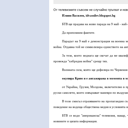
От телевизиите съвсем не случайно тръгват и нов
Илиян Василев, idvassilev.blogspot.bg
БТВ ще прадава на живо парада на 9 май - на
Да припомним фактите.
Парадът на 9 май е демонстрация на военна м
война. Отдавна той не символизира единството на ан
За тези, които веднага ще скочат да ме ква
провежда "хибридна война" срещу тях.
Военната сила, която ще дефилира по Червения
окупира Крим и е ангажирана в момента в 
от Украйна, Грузия, Молдова, включително в 
руски самолети, които извършват маневри по въздуш
В този смисъл отразяването на пропагандни съ
поведение на водеща обществена медия в условията н
БТВ се води "американска" телевизия, макар,
новините и цялата информация.