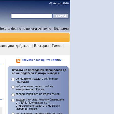
07 Август 2026
бодата, брат, е нещо изключително - Джендема
ашите дни: дайджест
|
Блогария
|
Памет
|
Вземете последните новини
Отказът на президента Плевнелиев да
се кандидатира за втори мнадат е:
основателен, защото той е слаб
президент
добра новина, защото той ни
конфронтира с Русия
заради изцепката на Радан Кънев
заради многократното му бламиране
от ГЕРБ. Последният път -
отхвърлянето на ветото му върху
Изборния кодекс
лоша новина, защото той е достоен