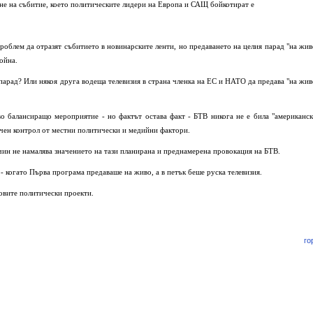
ане на събитие, което политическите лидери на Европа и САЩ бойкотират е
облем да отразят събитието в новинарските ленти, но предаването на целия парад "на жив
ойна.
 парад? Или някоя друга водеща телевизия в страна членка на ЕС и НАТО да предава "на жив
во балансиращо мероприятие - но фактът остава факт - БТВ никога не е била "американск
тъчен контрол от местни политически и медийни фактори.
ачин не намалява значението на тази планирана и преднамерена провокация на БТВ.
- когато Първа програма предаваше на живо, а в петък беше руска телевизия.
новите политически проекти.
го