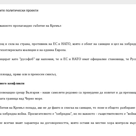
ите политически проекти
й-важното пропагандно събитие на Кремъл
ощ и сила на страна, противник на ЕС и НАТО, която е обект на санкции и цел на хибрид
тихитлериската коалиция и на единна Европа.
лифицират като "русофоб" ще напомня, че и ЕС и НАТО имат официални становища, че Рус
 площад, пряко или в преносен смисъл,
много конфликти
провокации срещу България - наши самолети редовно са принудени да излитат и да прехващ
ната граница над Черно море.
бития на Кремъл попада, ако не де факто в списък на санкции, то поне в общото разбиране 
а хибридна война. Прилагателното е "хибридна", но по важното - съществителното е "война
 че всички знаят характера на договореността, която оставя на местни хора контрола вър