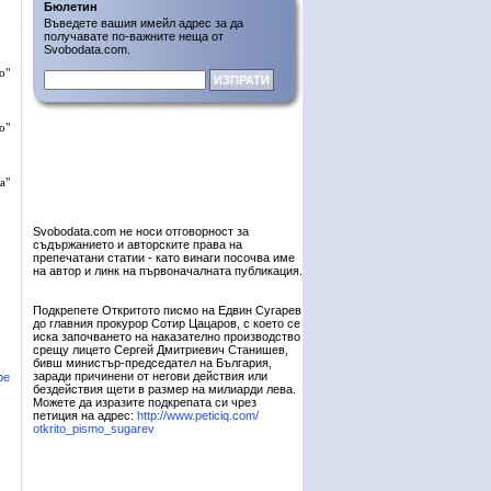
Бюлетин
Въведете вашия имейл адрес за да
получавате по-важните неща от
Svobodata.com.
о"
о"
а"
Svobodata.com не носи отговорност за
съдържанието и авторските права на
препечатани статии - като винаги посочва име
на автор и линк на първоначалната публикация.
Подкрепете Откритото писмо на Едвин Сугарев
до главния прокурор Сотир Цацаров, с което се
иска започването на наказателно производство
срещу лицето Сергей Дмитриевич Станишев,
бивш министър-председател на България,
заради причинени от негови действия или
ре
бездействия щети в размер на милиарди лева.
Можете да изразите подкрепата си чрез
петиция на адрес:
http://www.peticiq.com/
otkrito_pismo_sugarev