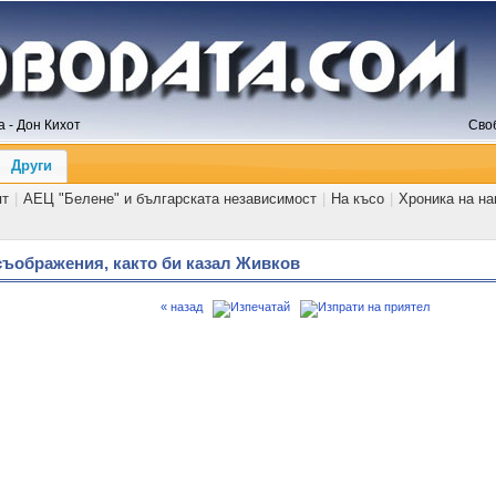
 - Дон Кихот
Сво
Други
ят
|
АЕЦ "Белене" и българската независимост
|
На късо
|
Хроника на н
ъображения, както би казал Живков
« назад