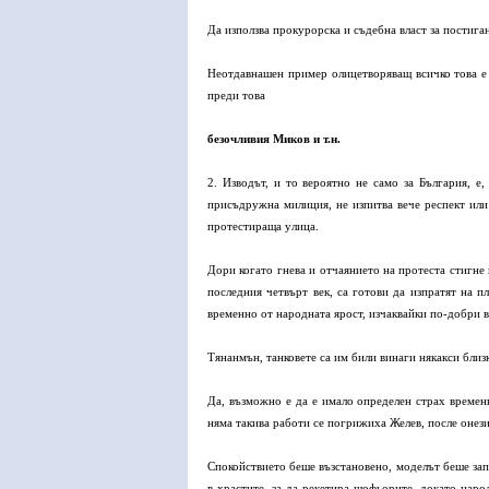
Да използва прокурорска и съдебна власт за постига
Неотдавнашен пример олицетворяващ всичко това е 
преди това
безочливия Миков и т.н.
2. Изводът, и то вероятно не само за България, е
присъдружна милиция, не изпитва вече респект или 
протестираща улица.
Дори когато гнева и отчаянието на протеста стигне
последния четвърт век, са готови да изпратят на п
временно от народната ярост, изчаквайки по-добри 
Тянанмън, танковете са им били винаги някакси бли
Да, възможно е да е имало определен страх времен
няма такива работи се погрижиха Желев, после онези
Спокойствието беше възстановено, моделът беше запа
в храстите, за да рекетира шофьорите, докато наро