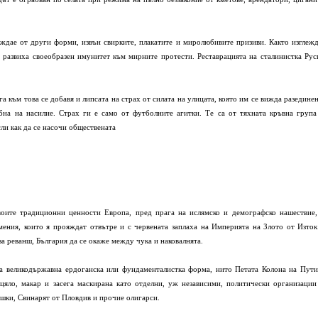
ждае от други форми, извън свирките, плакатите и миролюбивите призиви. Както изглежд
и развиха своеобразен имунитет към мирните протести. Реставрацията на сталинистка Рус
ега към това се добавя и липсата на страх от силата на улицата, която им се вижда разединен
обна на насилие. Страх ги е само от футболните агитки. Те са от тяхната кръвна група
сли как да се насочи обществената
своите традиционни ценности Европа, пред прага на ислямско и демографско нашествие,
ения, които я прояждат отвътре и с червената заплаха на Империята на Злото от Изток
за реванш, България да се окаже между чука и наковалнята.
та великодържавна ердоганска или фундаменталистка форма, нито Петата Колона на Пути
 цяло, макар и засега маскирана като отделни, уж независими, политически организации
шки, Свинарят от Пловдив и прочие олигарси.