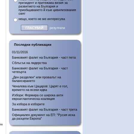
президент и притежава визия за
развитието на България и
приобщаването й към цивилизования
свят
нещо, което не ме интересува
резултати
Последни публикации
01/11/2016
Банковият фалит на България - част пета
Сблъсък на лидерства
Банковият фалит на България - част
четвърта
„Ден разделен“ или провалът на
балансирането
Ченалова към Цацаров: Царят е гол,
времето на всеки идва
Избори: Формира се широка анти
евроатлантическа коалиция
За избора в изборите
Банковият фалит на България - част трета
Официален документ на ЕП: "Русия иска
да разцепи Европа"
ти