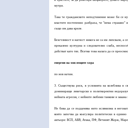
мутри.
Така че гражданското неподчинение може би се ну
властите постепенно разбраха, че "нема страшно" 
също им дава криле.
Безочливост и наглост никога не са им липсвали, а с
прекалено културна и следователно слаба, неспос
действат като тях. Всичко това налага да се преосми
енергия на мислещите хора
по нов начин.
3. Съществува риск, в условията на колеблива в 
доминиращи левичарски и политкоректни недоразум
нейната агресия, с нейните любими танкове и закана 
Не бива да се подценява нито ислямизма в негова
която започва да коагулира политически в единно
актьори: БСП, АБВ, Атака, ПФ, Вечният Жорж, Маре