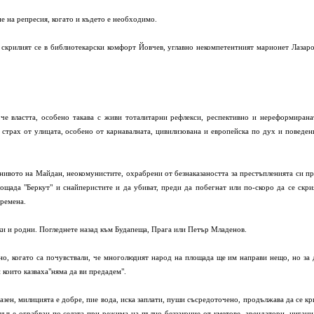
не на репресия, когато и където е необходимо.
скрилият се в библиотекарски комфорт Йовчев, углавно некомпетентният марионет Лазаро
, че властта, особено такава с живи тоталитарни рефлекси, респективно и нереформирана
страх от улицата, особено от карнавалната, цивилизована и европейска по дух и поведен
 нивото на Майдан, неокомунистите, охрабрени от безнаказаността за престъпленията си пр
лощада "Беркут" и снайперистите и да убиват, преди да побегнат или по-скоро да се скри
времена.
зки и родни. Погледнете назад към Будапеща, Прага или Петър Младенов.
но, когато са почувствали, че многолюдият народ на площада ще им направи нещо, но за 
 които казваха"няма да ви предадем".
зен, милицията е добре, пие вода, иска заплати, пуши съсредоточено, продължава да се кр
дът е ограбван по селата при режима на пълно беззаконие от кметове, арендатори, цигани