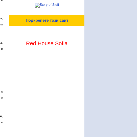
а,
Подкрепете този сайт
ия
Red House Sofia
а,
 и
 с
 с
н,
 и