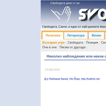
Свободата днес и тук
Свободата, Санчо, е едно от най-ценните блага
Политика
Литература
Визии
България утре
|
Свободата
|
Позиция
|
Св
Очи в очи
|
Писма от другаде
|
Няколко наблюдения или некои с
23 Май 2016
Д-р Любомир Канов, Ню Йорк, http://kafene.net