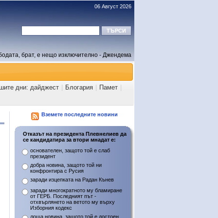
06 Август 2026
бодата, брат, е нещо изключително - Джендема
ашите дни: дайджест
|
Блогария
|
Памет
|
Вземете последните новини
Отказът на президента Плевнелиев да
се кандидатира за втори мнадат е:
основателен, защото той е слаб
президент
добра новина, защото той ни
конфронтира с Русия
заради изцепката на Радан Кънев
заради многократното му бламиране
от ГЕРБ. Последният път -
отхвърлянето на ветото му върху
Изборния кодекс
лоша новина, защото той е достоен