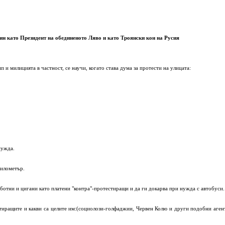
ин като Президент на обединеното Ляво и като Троянски кон на Русия
 и милицията в частност, се научи, когато става дума за протести на улицата:
нужда.
километър.
ботни и цигани като платени "контра"-протестиращи и да ги докарва при нужда с автобуси.
стиращите и какви са целите им:(социолози-голфаджии, Червен Колю и други подобни аген