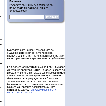
Бюлетин
Въведете вашия имейл адрес за да
получавате по-важните неща от
Svobodata.com.
в,
та
ие
Svobodata.com не носи отговорност за
съдържанието и авторските права на
препечатани статии - като винаги посочва име
ез
на автор и линк на първоначалната публикация.
ят
Подкрепете Откритото писмо на Едвин Сугарев
до главния прокурор Сотир Цацаров, с което се
иска започването на наказателно производство
срещу лицето Сергей Дмитриевич Станишев,
бивш министър-председател на България,
заради причинени от негови действия или
бездействия щети в размер на милиарди лева.
да
Можете да изразите подкрепата си чрез
петиция на адрес:
http://www.peticiq.com/
otkrito_pismo_sugarev
ие
 и