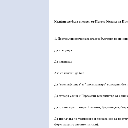
Калфин ще бъде внедрен от Петата Колона на Пут
1. Посткомунистическата власт в България по принцип
Да игнорира.
Да изтласква.
Ако се наложи да бие.
Да "идентифицира" и "профилактира" граждани без 
Да затваря улици и Парламент в периметър от един 
Да организира Шамара, Петното, Брадавицата, безра
Да изопачава по телевизора и пресата кои са проте
формиращи груповите нагласи).