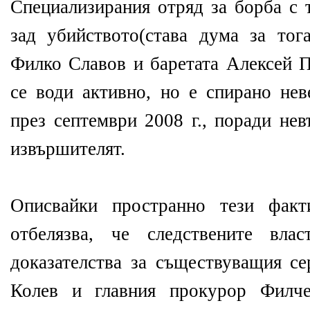
Специализирания отряд за борба с 
зад убийството(става дума за т
Филко Славов и баретата Алексей П
се води активно, но е спирано нев
през септември 2008 г., поради не
извършителят.
Описвайки пространно тези факт
отбелязва, че следствените вла
доказателства за съществуващия с
Колев и главния прокурор Филче