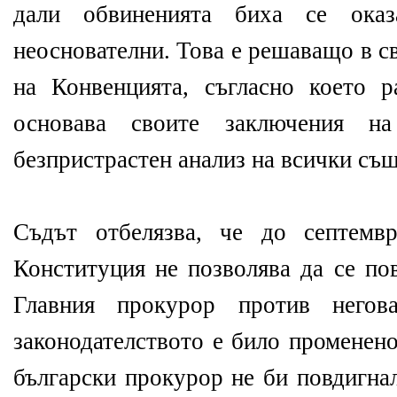
дали обвиненията биха се ока
неоснователни. Това е решаващо в с
на Конвенцията, съгласно което р
основава своите заключения н
безпристрастен анализ на всички съ
Съдът отбелязва, че до септемвр
Конституция не позволява да се по
Главния прокурор против негов
законодателството е било променено
български прокурор не би повдигна