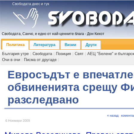
Свободата днес и тук
Свободата, Санчо, е едно от най-ценните блага - Дон Кихот
Политика
Литература
Визии
Други
България утре
|
Свободата
|
Позиция
|
Свят
|
АЕЦ "Белене" и българс
Очи в очи
|
Писма от другаде
|
Евросъдът е впечатлен
обвиненията срещу Фи
разследвано
« назад
комента
6 Ноември 2009