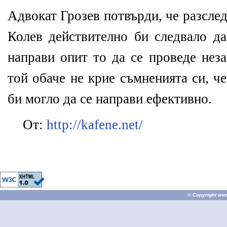
Адвокат Грозев потвърди, че разсле
Колев действително би следвало да
направи опит то да се проведе нез
той обаче не крие съмненията си, ч
би могло да се направи ефективно.
От:
http://kafene.net/
© Copyright
ww