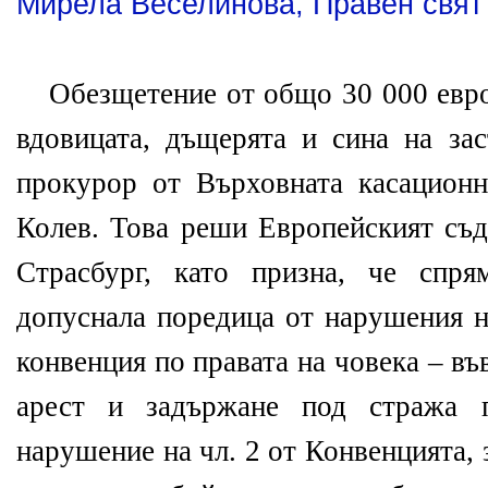
Мирела Веселинова, Правен свят
Обезщетение от общо 30 000 евро
вдовицата, дъщерята и сина на за
прокурор от Върховната касацион
Колев. Това реши Европейският съд
Страсбург, като призна, че спр
допуснала поредица от нарушения н
конвенция по правата на човека – въ
арест и задържане под стража п
нарушение на чл. 2 от Конвенцията,