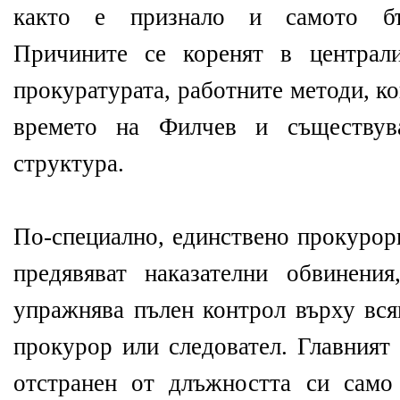
както е признало и самото бъл
Причините се коренят в централи
прокуратурата, работните методи, к
времето на Филчев и съществува
структура.
По-специално, единствено прокурор
предявяват наказателни обвинени
упражнява пълен контрол върху вся
прокурор или следовател. Главният
отстранен от длъжността си сам