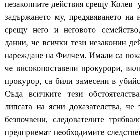
незаконните действия срещу Колев -
задържането му, предявяването на 
срещу него и неговото семейство
данни, че всички тези незаконин де
нареждане на Филчем. Имали са пока
че високопоставени прокурори, вкл
прокурор, са били замесени в убий
Съда всичките тези обстоятелств
липсата на ясни доказателства, че
безпочвени, следователите трябвал
предприемат необходимите следстве