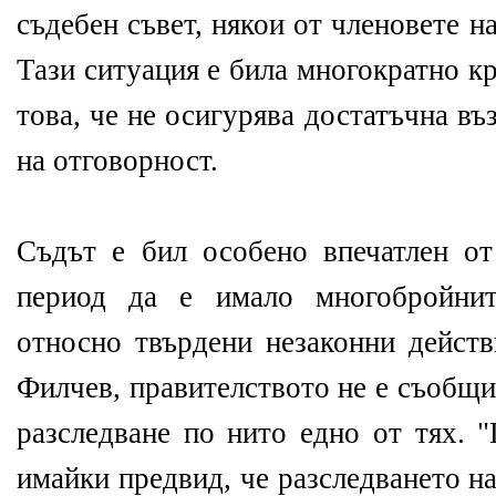
съдебен съвет, някои от членовете н
Тази ситуация е била многократно к
това, че не осигурява достатъчна в
на отговорност.
Съдът е бил особено впечатлен от
период да е имало многобройнит
относно твърдени незаконни действ
Филчев, правителството не е съобщи
разследване по нито едно от тях. "
имайки предвид, че разследването н