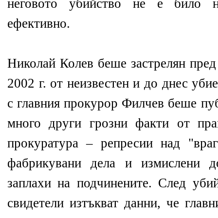
неговото убийство не е било н
ефективно.
Николай Колев беше застрелян пред
2002 г. от неизвестен и до днес уб
с главния прокурор Филчев беше пуб
много други грозни факти от пра
прокуратура – репресии над "вра
фабрикувани дела и измислени до
заплахи на подчинените. След уби
свидетели изтъкват данни, че глав