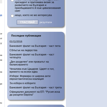
президент и притежава визия за
развитието на България и
приобщаването й към цивилизования
свят
ия
нещо, което не ме интересува
резултати
се
Последни публикации
от
01/11/2016
ху
Банковият фалит на България - част пета
Сблъсък на лидерства
Банковият фалит на България - част
на
четвърта
на
„Ден разделен“ или провалът на
балансирането
Ченалова към Цацаров: Царят е гол,
на
времето на всеки идва
Избори: Формира се широка анти
евроатлантическа коалиция
За избора в изборите
ди
Банковият фалит на България - част трета
Официален документ на ЕП: "Русия иска
да разцепи Европа"
то