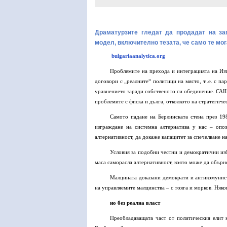
Драматурзите гледат да продадат на за
модел, включително тезата, че само те мог
bulgariaanalytica.org
Проблемите на прехода и интеграцията на Изт
договори с „реалните“ политици на място, т..е. с п
уравнението заради собственото си обединение. САЩ
проблемите с фиска и дълга, отколкото на стратегич
Самото падане на Берлинската стена през 19
изграждане на системна алтернатива у нас – опо
алтернативност, да докаже капацитет за спечелване на
Условия за подобни честни и демократични изб
маса саморасла алтернативност, която може да обърн
Малцината доказани демократи и антикомунис
на управляемите малцинства – с тояга и морков. Няк
но без реална власт
Преобладаващата част от политическия елит 