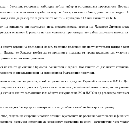
лаха – бежанци, тероризъм, хибридна война, кибер и организирана престъпност. Поредн
делят опитите за външни служби да закупят български енергийни дружества или медии. А
доклада няма да разберете за успешните опити – примерно БТК или активите на КТБ.
дат на западните ни партньори нова модернизирана версия на Луканово-Лиловия моде
 руската опасност. В рамките на тези усилия се проповядва, че трябва са руската намеса да 
ра новата версия на преходния модел, местните политици ще получат тотален контрол вър
д.. Идеята, че Западът трябва да се примири с нуждата от гранд коалиция или участие 
 примамливо, но манипулативно.
кст на своите домакини в Брюксел, Вашингтон и Берлин. Посланието е: „ако искате стабилно
 съгласите с определени зони на автономия за българските политици.
лизъм е свързан на руския, а той е органически чужд на Европейския съюз и НАТО. Да 
 свързаността на страната с Кремъл на политическо, и най-вече бизнес олигархично равнищ
 да изпълни своите задължения към общата сигурност на ЕС и НАТО и да реализира оптимал
ит се надява Запада да си затваря очите за „особеностите“ на българския преход.
Кремъл, защото ще съхрани неговите позиции в условията на растящи политически и финансо
 местните проруски политици да реализират съвместни проекти- включително чрез тяхно