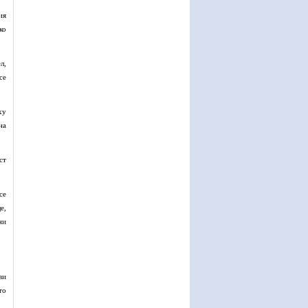
ия
ко
л,
се
ху
на
ст
се
е,
ни
ви
то