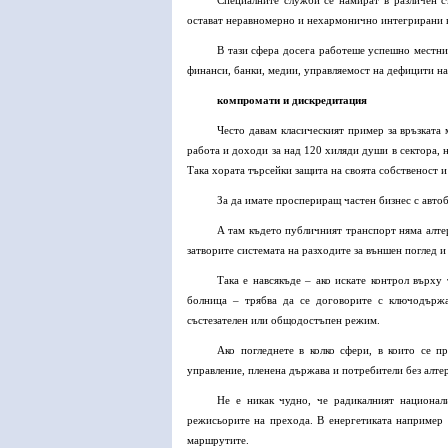
Специалните служби се намират в различен с
остават неравномерно и нехармонично интегрирани к
В тази сфера досега работеше успешно местни
финанси, банки, медии, управляемост на дефицити на
компромати и дискредитация
Често давам класическият пример за връзката
работа и доходи за над 120 хиляди души в сектора, 
Така хората търсейки защита на своята собственост и 
За да имате проспериращ частен бизнес с авто
А там където публичният транспорт няма алте
затворите системата на разходите за външен поглед и
Така е навсякъде – ако искате контрол върху
болница – трябва да се договорите с ключодържа
състезателен или общодостъпен режим.
Ако погледнете в колко сфери, в които се 
управление, пленена държава и потребители без алтер
Не е никак чудно, че радикалният национал
режисьорите на прехода. В енергетиката например 
маршрутите.