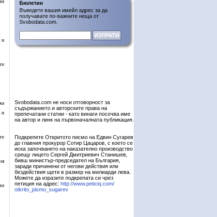
ни
Бюлетин
Въведете вашия имейл адрес за да
получавате по-важните неща от
Svobodata.com.
 и
те
Svobodata.com не носи отговорност за
ка
съдържанието и авторските права на
 и
препечатани статии - като винаги посочва име
на автор и линк на първоначалната публикация.
те
Подкрепете Откритото писмо на Едвин Сугарев
до главния прокурор Сотир Цацаров, с което се
иска започването на наказателно производство
срещу лицето Сергей Дмитриевич Станишев,
бивш министър-председател на България,
ия
заради причинени от негови действия или
бездействия щети в размер на милиарди лева.
Можете да изразите подкрепата си чрез
петиция на адрес:
http://www.peticiq.com/
ни
otkrito_pismo_sugarev