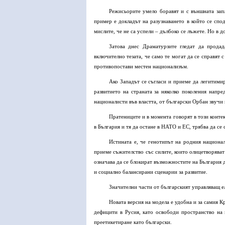
Режисьорите умело боравят и с външната зап
пример е докладът на разузнаването в който се спо
мислите, че не са успели – дълбоко се лъжете. Но в 
Затова днес Драматурзите гледат да прода
включително тезата, че само те могат да се справят с
противопостави местен национализъм.
Ако Западът се съгласи и приеме да легитими
развитието на страната за няколко поколения напре
националисти във властта, от български Орбан звучи
Пратениците и в момента говорят в този конте
в България и тя да остане в НАТО и ЕС, трябва да се
Истината е, че генотипът на родния национа
приеме съжителство със силите, които олицетворяват
означава да се блокират възможностите на България
и социално балансирани сценарии за развитие.
Значителни части от българският управляващ ел
Новата версия на модела е удобна и за самия 
дефицити в Русия, като освободи пространство на
преетикетиране като български.