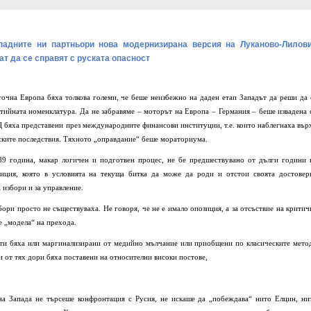
падните ни партньори нова модернизирана версия на Луканово-Лилов
ат да се справят с руската опасност
очна Европа бяха толкова големи, че беше неизбежно на даден етап Западът да реши да 
артийната номенклатура. Да не забравяме – моторът на Европа – Германия – беше извадена 
 бяха представени през международните финансови институции, т.е. които наблегнаха вър
еските последствия. Тяхното „оправдание“ беше мораториума.
89 година, макар логичен и подготвен процес, не бе предшествувано от дълги години 
зиция, която в условията на текуща битка да може да роди и отстои своята достовер
 избори и за управление.
ори просто не съществуваха. Не говоря, че не е имало опозиция, а за отсъствие на критич
е „модела“ на прехода.
ти бяха или маргинализирани от медийно мълчание или приобщени по класическите мето
ои от тях дори бяха поставени на относителни високи постове,
на Запада не търсеше конфронтация с Русия, не искаше да „побеждава“ нито Елцин, ни