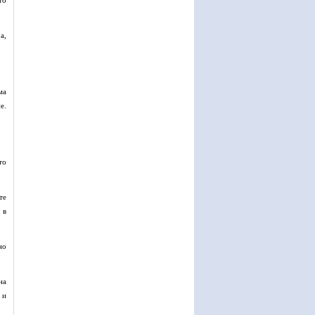
то
а,
ма
е.
то
те
 в
но
на
 и