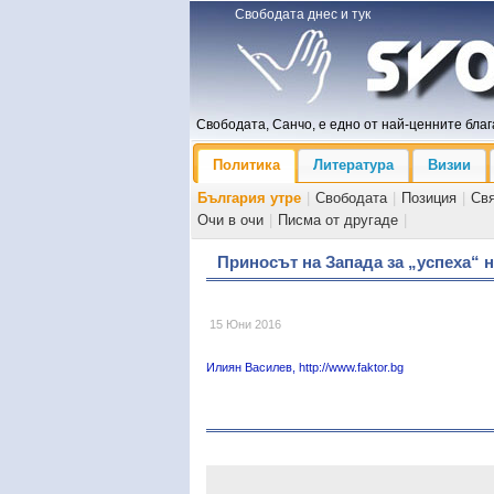
Свободата днес и тук
Свободата, Санчо, е едно от най-ценните блага
Политика
Литература
Визии
България утре
|
Свободата
|
Позиция
|
Св
Очи в очи
|
Писма от другаде
|
Приносът на Запада за „успеха“ 
15 Юни 2016
Илиян Василев, http://www.faktor.bg