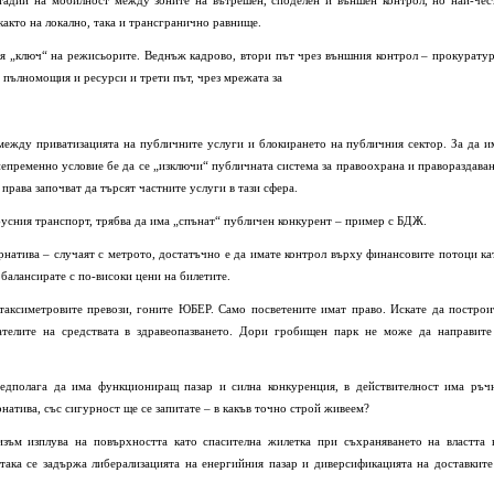
тадий на мобилност между зоните на вътрешен, споделен и външен контрол, но най-чес
акто на локално, така и трансгранично равнище.
я „ключ“ на режисьорите. Веднъж кадрово, втори път чрез външния контрол – прокуратур
 пълномощия и ресурси и трети път, чрез мрежата за
 между приватизацията на публичните услуги и блокирането на публичния сектор. За да и
непременно условие бе да се „изключи“ публичната система за правоохрана и правораздаван
права започват да търсят частните услуги в тази сфера.
бусния транспорт, трябва да има „спънат“ публичен конкурент – пример с БДЖ.
рнатива – случаят с метрото, достатъчно е да имате контрол върху финансовите потоци ка
 балансирате с по-високи цени на билетите.
 таксиметровите превози, гоните ЮБЕР. Само посветените имат право. Искате да построи
телите на средствата в здравеопазването. Дори гробищен парк не може да направите
предполага да има функциониращ пазар и силна конкуренция, в действителност има ръч
натива, със сигурност ще се запитате – в какъв точно строй живеем?
изъм изплува на повърхността като спасителна жилетка при съхраняването на властта 
така се задържа либерализацията на енергийния пазар и диверсификацията на доставките