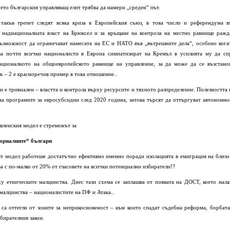
ето българския управляващ елит трябва да намери „среден“ път.
такъв трепет следят всяка криза в Европейския съюз, в това число и референдума в
а наднационалната власт на Брюксел и за връщане на контрола на местно равнище ражд
възможност да ограничават намесата на ЕС и НАТО във „вътрешните дела“, особено кога
ова почти всички националисти в Европа симпатизират на Кремъл в усилията му да сп
ационалното на общоевропейското равнище на управление, за да може да се възстано
к – 2 е красноречив пример в това отношение..
и е тривиален – властта и контрола върху ресурсите и тяхното разпределение. Полезността 
 на програмите за евросубсидии след 2020 година, затова търсят да оттъргуват автономно
авленския модел е стремежът за
ториалните“ българи
ят модел работеше достатъчно ефективно именно поради изолацията в емиграция на близо
а с по-малко от 20% от гласовете на всички потенциални избиратели!?
у етническите малцинства. Днес тази схема се заплашва от появата на ДОСТ, което нала
малцинства – националистите на ПФ и Атака..
са оттегли от зоните за неприкосновеност – към които спадат съдебна реформа, борбата
бирателния закон.