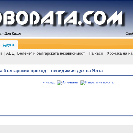
 - Дон Кихот
Сво
Други
ят
|
АЕЦ "Белене" и българската независимост
|
На късо
|
Хроника на н
на българския преход – невидимия дух на Ялта
« назад