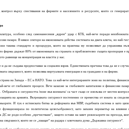
контрол върху спестявания на фирмите и населението и ресурсите, които се генерират
ра
нклатура, особено след самонанесения „ядрен“ удар с КТБ, най-вече поради неизбежната
ови пазари. В някои сектори на икономиката действа системата на двата ключа, но най-чес
ложи такива стандарти и процедури, които на практика му позволяват да упражнява пъл
 сто фирми държат 80% от икономиката на страната и приблизително същата пропорция е п
ото равнище на концентрация на властта у нас.
 и да не създава предпоставки за социален взрив. Единствената причина това да не е случи
ната свързаност, която позволява виртуалната емиграция и на граждани и на фирми.
т страна на Запада – ЕС и НАТО. Това са най-вече интегрираните зони на политика, финанси
ай-вече от глобалните процеси. Вече казахме за глобалните капиталови и финансови пазар
. Отбраната и сигурността /поне във военната/ са част също се изплъзва от местен контрол
изацията на армията. Вътрешната сигурност постепенно се премества от зоната за споделе
ньорите. И тук е истинската битка за реформата във МВР, съдебната система и като цяло
е функционираха по политическа целесъобразност, като запазен периметър на влияние 
а ДС не роди особено „пречистване“, защото остави на завет режисьорите на прехода, кои
на свързаност, които не се „хващат“ на радара с ключовата дума „Държавна сигурност“.