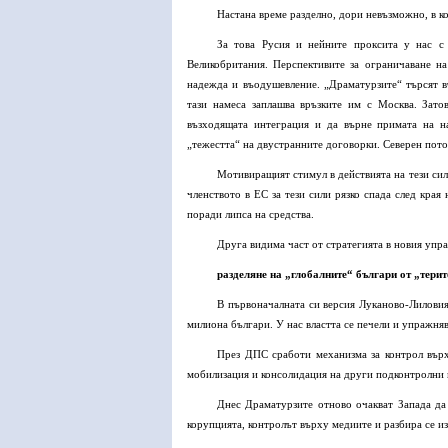
Настана време разделно, дори невъзможно, в ко
За това Русия и нейните проксита у нас с 
Великобритания. Перспективите за ограничаване н
надежда и въодушевление. „Драматурзите“ търсят 
тази намеса заплашва връзките им с Москва. Зат
възходящата интеграция и да върне примата на н
„тежестта“ на двустранните договорки. Северен пото
Мотивиращият стимул в действията на тези сил
членството в ЕС за тези сили рязко спада след края
поради липса на средства.
Друга видима част от стратегията в новия упр
разделяне на „глобалните“ българи от „тери
В първоначалната си версия Луканово-Лилови
милиона българи. У нас властта се печели и упражняв
През ДПС сработи механизма за контрол върх
мобилизация и консолидация на други подконтролни 
Днес Драматурзите отново очакват Запада да 
корупцията, контролът върху медиите и разбира се из