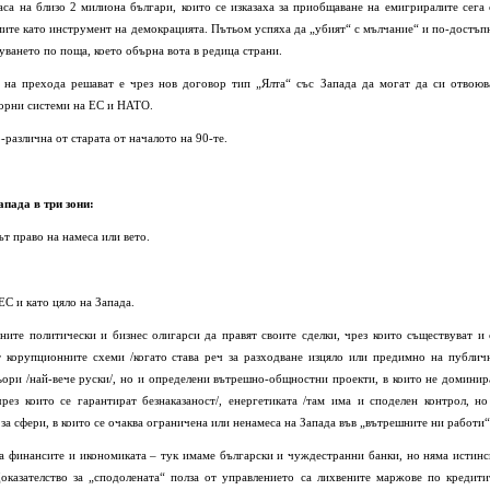
аса на близо 2 милиона българи, които се изказаха за приобщаване на емигриралите сега 
ите като инструмент на демокрацията. Пътьом успяха да „убият“ с мълчание“ и по-достъп
суването по поща, което обърна вота в редица страни.
 на прехода решават е чрез нов договор тип „Ялта“ със Запада да могат да си отвоюв
зорни системи на ЕС и НАТО.
о-различна от старата от началото на 90-те.
пада в три зони:
ът право на намеса или вето.
ЕС и като цяло на Запада.
тните политически и бизнес олигарси да правят своите сделки, чрез които съществуват и 
ат корупционните схеми /когато става реч за разходване изцяло или предимно на публич
ньори /най-вече руски/, но и определени вътрешно-общностни проекти, в които не доминир
рез които се гарантират безнаказаност/, енергетиката /там има и споделен контрол, но
за сфери, в които се очаква ограничена или ненамеса на Запада във „вътрешните ни работи“
са финансите и икономиката – тук имаме български и чуждестранни банки, но няма истинс
оказателство за „сподолената“ полза от управлението са лихвените маржове по кредити