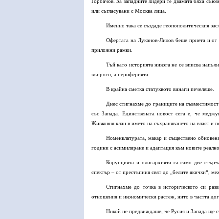
Горбачов. За западните лидери те двамата бяха съюз
или съгласувани с Москва лица.
Именно така се създаде геопополитическия засл
Офертата на Луканов-Лилов беше приета и от 
приложни рамки.
Тъй като историята никога не се вписва напълн
въпроси, а периферията.
В крайна сметка статуквото винаги печелеше.
Днес стигнахме до границите на съвместимост 
със Запада. Единствената новост сега е, че мед
Живковия клан в името на съхраняването на власт и п
Номенклатурата, макар и съществено обновена
години с асимилиране и адаптация към новите реално
Корупцията и олигархията са само две стърч
спектър – от престъпния свят до „белите якички“, ме
Стигнахме до точка в историческото си разв
отношения и икономически растеж, нито в частта дог
Никой не предвиждаше, че Русия и Запада ще с