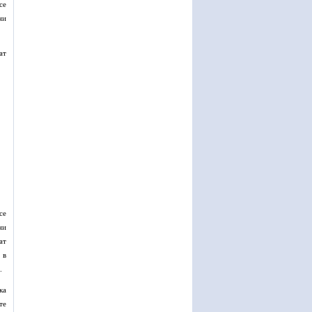
се
ни
ат
се
ни
ат
 в
.
ка
те