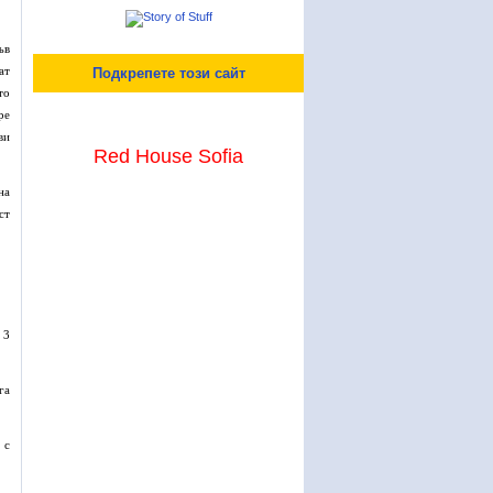
ъв
ат
Подкрепете този сайт
то
ре
ви
Red House Sofia
на
ст
 3
га
 с