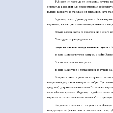
Тъй като не може да се неглижира тотално гл
опитват да разводнят или преформатират референдум
и лесни варианти за гласуване от дистанция, като гла
Задачата, която Драматурзите и Режисьорите
периметър на контрол извън мониторинговите и над
Новата сделка, която се предлага, не е много п
Става дума за разпределяне на
сфери на влияние между номенклатурата и За
а/
зона на изключителен контрол, в който Запад
б/ зона на споделен контрол и
в/
зона на контрол и пряка намеса от страна на 
В първата зона се разполагат правото на мес
възпроизвеждат, както намерят за добре. Тук влиз
средства/, „стратегическите сделки“ с външни парт
европейските правила. Медиите, съдебната власт /ч
горивата държавата е напълно пленена/ – са примери 
Споделената зона на отговорност със Запада 
конкуренция на финансовия и капиталовия пазар. Д