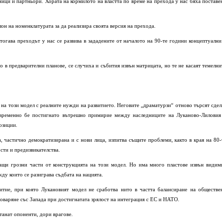
ници и партньори. Хората на кормилото на властта по време на прехода у нас бяха поставе
он на номенклатурата за да реализира своята версия на прехода.
тогава преходът у нас се развива в зададените от началото на 90-те години концептуални
о в предварителни планове, се случиха и събития извън матрицата, но те не касаят темелни
на този модел с реалните нужди на развитието. Неговите „драматурзи“ отново търсят сдел
жувременно бе постигнато вътрешно примирие между наследниците на Луканово-Лиловия
озиции.
, частично демократизирана и с нови лица, изпитва същите проблеми, както в края на 80-
сти и предизвикателства.
ащи грозни части от конструкцията на този модел. Но има много пластове извън видим
жду които се разиграва съдбата на нацията.
итие, при която Лукановият модел не сработва нито в частта балансиране на обществе
оваряне със Запада при достигнатата зрялост на интеграция с ЕС и НАТО.
танат опоненти, дори врагове.