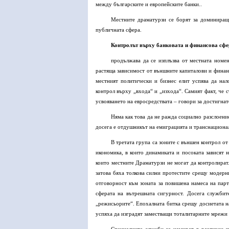
между българските и европейските банки..
Местните драматурзи се борят за доминиращ 
публичната сфера.
Контролът върху банковата и финансова сфе
продължава да се изплъзва от местната номе
растяща зависимост от външните капиталови и финанс
местният политически и бизнес елит успява да на
контрол върху „входа“ и „изхода“. Самият факт, че
усвояването на евросредствата – говори за достигнат
Няма как това да не ражда социално разслоение
досега е отдушникът на емиграцията и транснационал
В третата група са зоните с външен контрол о
икономика, в които динамиката и посоката зависят н
които местните Драматурзи не могат да контролират.
затова бяха толкова силни протестите срещу модерн
отговорност към зоната за повишена намеса на парт
сферата на вътрешната сигурност. Досега службит
„режисьорите“. Епохалната битка срещу досиетата н
успяха да изградят заместващи тоталитарните мрежи 