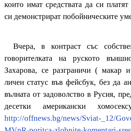
които имат средствата да си платят
си демонстрират побойническите уме
Вчера, в контраст със собстве
говорителката на руското външн
Захарова, се разграничи ( макар и
личен статус във фейсбук, без да а
вълната от задоволство в Русия, пр
десетки американски хомосек
http://offnews.bg/news/Sviat-_12/Govo
MVnR-poritca-zlobnite-komentari-sre