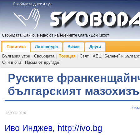
Свободата днес и тук
Свободата, Санчо, е едно от най-ценните блага - Дон Кихот
Политика
Литература
Визии
Други
България утре
|
Свободата
|
Позиция
|
Свят
|
АЕЦ "Белене" и българс
Очи в очи
|
Писма от другаде
|
Руските франкенщайнч
българският мазохиз
« на
15 Юни 2016
Иво Инджев, http://ivo.bg