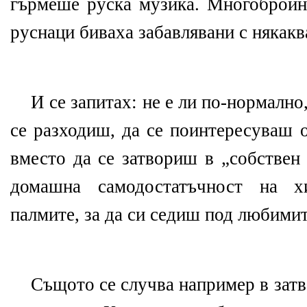
гърмеше руска музика. Многобройн
руснаци биваха забавлявани с някакв
И се запитах: не е ли по-нормално
се разходиш, да се поинтересуваш о
вместо да се затвориш в „собствен 
домашна самодостатъчност на х
палмите, за да си седиш под любими
Същото се случва например в затв