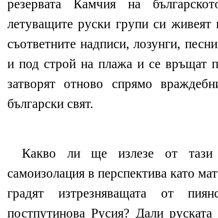
резервата Камчия на българскот
летуващите руски групи си живеят 
съответните надписи, лозунги, песни
и под строй на плажа и се връщат п
затворят отново спрямо враждебн
български свят.
Какво ли ще излезе от тази
самоизолация в перспектива като мат’
градят изтрезняващата от пия
постпутинова Русия? Дали руската 