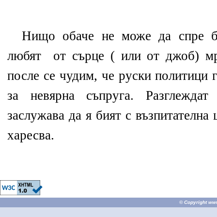
Нищо обаче не може да спре б
любят от сърце ( или от джоб) м
после се чудим, че руски политици 
за невярна съпруга. Разглеждат
заслужава да я бият с възпитателна
харесва.
© Copyright
ww