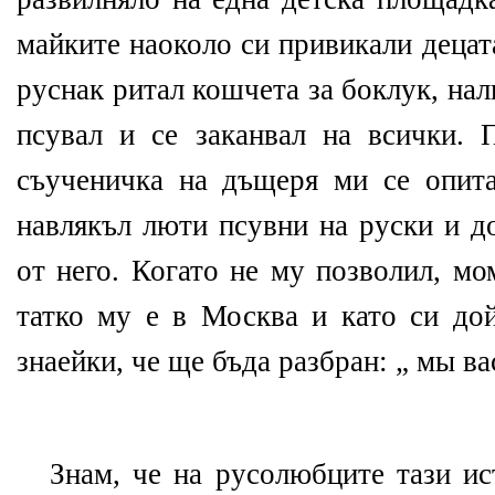
майките наоколо си привикали децат
руснак ритал кошчета за боклук, нал
псувал и се заканвал на всички.
съученичка на дъщеря ми се опита
навлякъл люти псувни на руски и д
от него. Когато не му позволил, мо
татко му е в Москва и като си до
знаейки, че ще бъда разбран: „ мы в
Знам, че на русолюбците тази ис