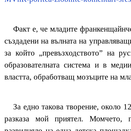
Факт е, че младите франкенщайнче
създадени на вълната на управлява
за който „превъзходството” на ру
образователната система и в медии
властта, обработващ мозъците на мла
За едно такова творение, около 1
разказа мой приятел. Момчето, 
развилняло на една детска площадк