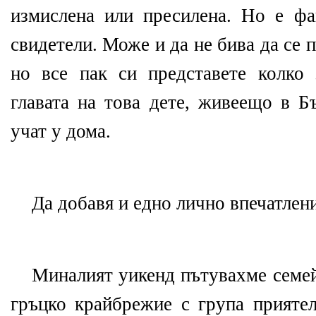
измислена или пресилена. Но е фа
свидетели. Може и да не бива да се 
но все пак си представете колко
главата на това дете, живеещо в Б
учат у дома.
Да добавя и едно лично впечатлени
Миналият уикенд пътувахме семей
гръцко крайбрежие с група приятел