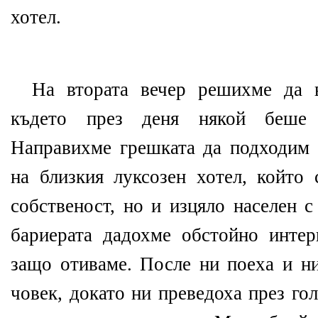
хотел.
На втората вечер решихме да в
където през деня някой беше 
Направихме грешката да подходим
на близкия луксозен хотел, който 
собственост, но и изцяло населен 
бариерата дадохме обстойно инте
защо отиваме. После ни поеха и ни
човек, докато ни преведоха през го