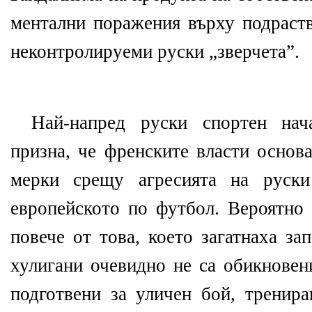
ментални поражения върху подраств
неконтролируеми руски „зверчета”.
Най-напред руски спортен нач
призна, че френските власти основ
мерки срещу агресията на руски
европейското по футбол. Вероятно
повече от това, което загатнаха за
хулигани очевидно не са обикновен
подготвени за уличен бой, тренира