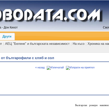
 - Дон Кихот
Сво
Други
ят
|
АЕЦ "Белене" и българската независимост
|
На късо
|
Хроника на н
 от българофили с хляб и сол
« назад
Български рокери навлязо