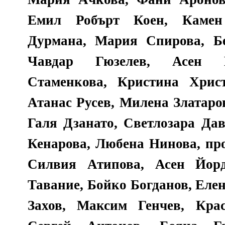
Емил Робърт Коен, Камен
Дурмана, Мария Спирова, Б
Чавдар Гюзелев, Асен Г
Стаменкова, Кристина Христ
Атанас Русев, Милена Златаро
Галя Дзанато, Светлозара Дав
Кенарова, Любена Нинова, пр
Силвия Атипова, Асен Йор
Тавание, Бойко Богданов, Еле
Захов, Максим Генчев, Кра