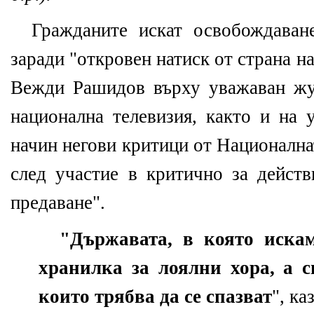
Гражданите искат освобождава
заради "
откровен натиск от страна н
Вежди Рашидов върху уважаван жу
национална телевизия, както и на 
начин негови критици от Национална
след участие в критично за действ
предаване".
"Д
ържавата, в която иска
хранилка за лоялни хора, а с
които трябва да се спазват
", ка