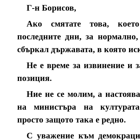
Г-н Борисов,
Ако смятате това, коет
последните дни, за нормално,
сбъркал държавата, в която ис
Не е време за извинение и з
позиция.
Ние не се молим, а настояв
на министъра на културат
просто защото така е редно.
С уважение към демокраци