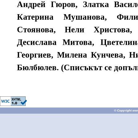
Андрей Гюров, Златка Васил
Катерина Мушанова, Фил
Стоянова, Нели Христова,
Десислава Митова, Цветели
Георгиев, Милена Кунчева, Н
Бюлбюлев. (Списъкът се допъл
© Copyright
ww