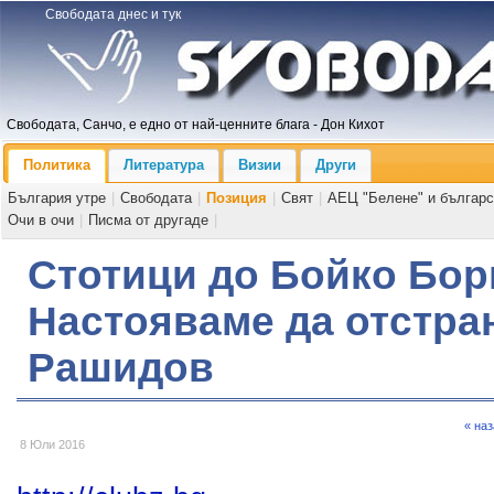
Свободата днес и тук
Свободата, Санчо, е едно от най-ценните блага - Дон Кихот
Политика
Литература
Визии
Други
България утре
|
Свободата
|
Позиция
|
Свят
|
АЕЦ "Белене" и българс
Очи в очи
|
Писма от другаде
|
Стотици до Бойко Бор
Настояваме да отстра
Рашидов
« на
8 Юли 2016