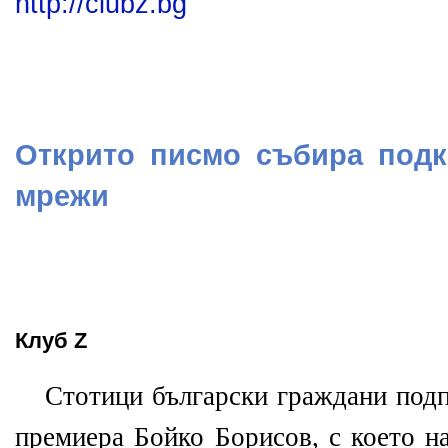
http://clubz.bg
Открито писмо събира подк
мрежи
Клуб Z
Стотици български граждани подп
премиера Бойко Борисов, с което на