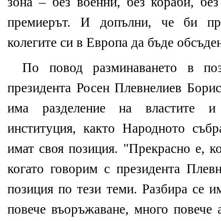
зона – без военни, без кораби, бе
премиерът. И допълни, че би пр
колегите си в Европа да бъде обсъден
По повод разминаването в по
президента Росен Плевнелиев Борис
има разделение на властите и 
институция, както Народното събра
имат своя позиция. "Прекрасно е, к
когато говорим с президента Плевн
позиция по тези теми. Разбира се и
повече въоръжаване, много повече 