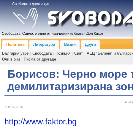
Свободата днес и тук
Свободата, Санчо, е едно от най-ценните блага - Дон Кихот
Политика
Литература
Визии
Други
България утре
|
Свободата
|
Позиция
|
Свят
|
АЕЦ "Белене" и българс
Очи в очи
|
Писма от другаде
|
Борисов: Черно море 
демилитаризирана зо
« на
9 Юли 2016
http://www.faktor.bg