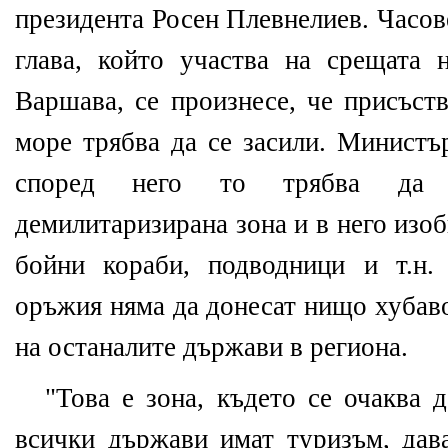
президента Росен Плевнелиев. Часов
глава, който участва на срещата
Варшава, се произнесе, че присъс
море трябва да се засили. Mинистър
според него то трябва да 
демилитаризирана зона и в него изо
бойни кораби, подводници и т.н.
оръжия няма да донесат нищо хубаво
на останалите държави в региона.
"Това е зона, където се очаква д
всички държави имат туризъм, дав