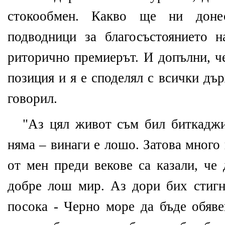
стокообмен. Какво ще ни доне
подводници за благосъстоянието н
риторично премиерът. И допълни, че
позиция и я е споделял с всички дъ
говорил.
"Аз цял живот съм бил биткаджи
няма – винаги е лошо. Затова много
от мен преди векове са казали, че
добре лош мир. Аз дори бих стигн
посока - Черно море да бъде обяве