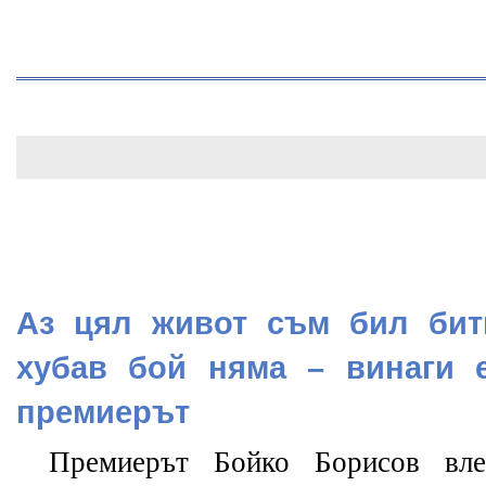
Аз цял живот съм бил бит
хубав бой няма – винаги 
премиерът
Премиерът Бойко Борисов вл