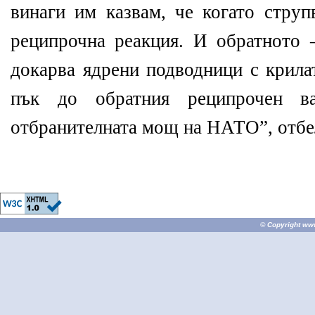
винаги им казвам, че когато струп
реципрочна реакция. И обратното –
докарва ядрени подводници с крила
пък до обратния реципрочен в
отбранителната мощ на НАТО”, отбе
© Copyright
ww