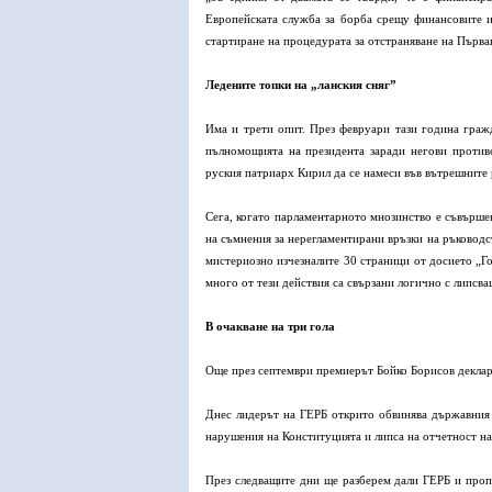
Европейската служба за борба срещу финансовите и
стартиране на процедурата за отстраняване на Първа
Ледените топки на „ланския сняг”
Има и трети опит. През февруари тази година граж
пълномощията на президента заради негови против
руския патриарх Кирил да се намеси във вътрешните 
Сега, когато парламентарното мнозинство е съвърше
на съмнения за нерегламентирани връзки на ръковод
мистериозно изчезналите 30 страници от досието „Го
много от тези действия са свързани логично с липсва
В очакване на три гола
Още през септември премиерът Бойко Борисов деклар
Днес лидерът на ГЕРБ открито обвинява държавния гл
нарушения на Конституцията и липса на отчетност на
През следващите дни ще разберем дали ГЕРБ и пропр