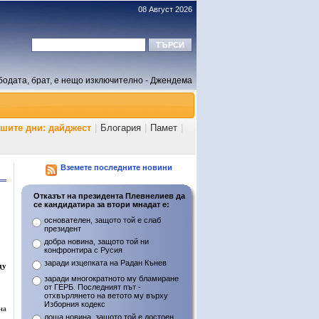
08 Август 2026
бодата, брат, е нещо изключително - Джендема
ашите дни: дайджест
|
Блогария
|
Памет
|
Вземете последните новини
Отказът на президента Плевнелиев да
се кандидатира за втори мнадат е:
основателен, защото той е слаб
президент
добра новина, защото той ни
конфронтира с Русия
заради изцепката на Радан Кънев
ду
заради многократното му бламиране
от ГЕРБ. Последният път -
отхвърлянето на ветото му върху
Изборния кодекс
на
лоша новина, защото той е достоен