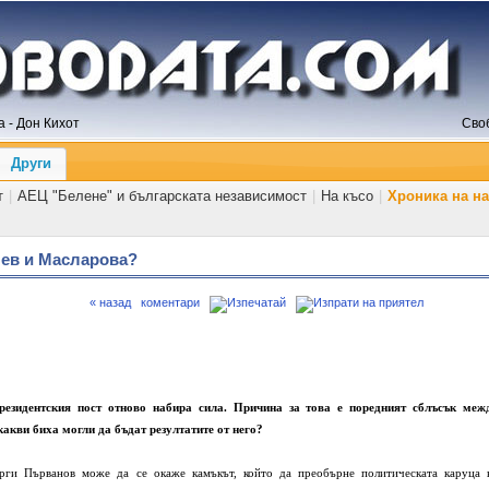
 - Дон Кихот
Сво
Други
т
|
АЕЦ "Белене" и българската независимост
|
На късо
|
Хроника на н
шев и Масларова?
« назад
коментари
резидентския пост отново набира сила. Причина за това е поредният сблъсък меж
какви биха могли да бъдат резултатите от него?
орги Първанов може да се окаже камъкът, който да преобърне политическата каруца 