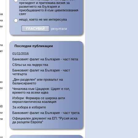
президент и притежава визия за
развитието на България и
приобщаването й към цивилизования
ия
свят
нещо, което не ме интересува
на
те
резултати
па
Последни публикации
ят
01/11/2016
Банковият фалит на България - част пета
Сблъсък на лидерства
Банковият фалит на България - част
четвърта
„Ден разделен“ или провалът на
во
балансирането
те
Ченалова към Цацаров: Царят е гол,
времето на всеки идва
Избори: Формира се широка анти
евроатлантическа коалиция
08
За избора в изборите
че
Банковият фалит на България - част трета
Официален документ на ЕП: "Русия иска
ем
да разцепи Европа"
от