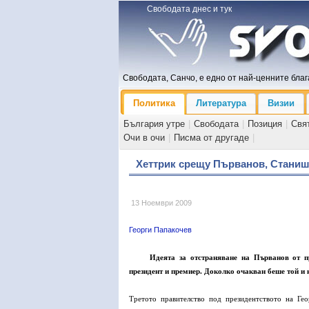
Свободата днес и тук
Свободата, Санчо, е едно от най-ценните блага
Политика
Литература
Визии
България утре
|
Свободата
|
Позиция
|
Свя
Очи в очи
|
Писма от другаде
|
Хеттрик срещу Първанов, Стани
13 Ноември 2009
Георги Папакочев
Идеята за отстраняване на Първанов от п
президент и премиер. Доколко очакван беше той и 
Третото правителство под президентството на Ге