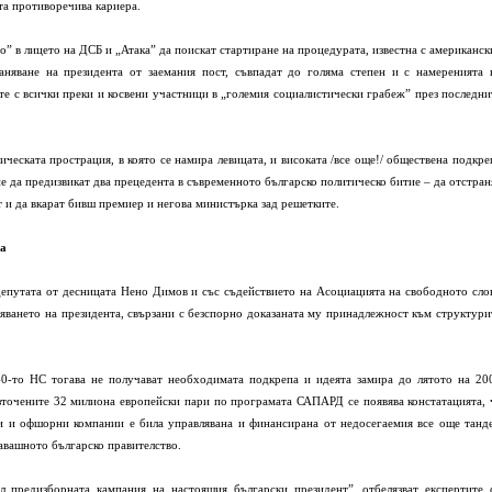
ата противоречива кариера.
о” в лицето на ДСБ и „Атака” да поискат стартиране на процедурата, известна с американск
няване на президента от заемания пост, съвпадат до голяма степен и с намеренията 
те с всички преки и косвени участници в „големия социалистически грабеж” през последни
ческата прострация, в която се намира левицата, и високата /все още!/ обществена подкре
ие да предизвикат два прецедента в съвременното българско политическо битие – да отстран
 и да вкарат бивш премиер и негова министърка зад решетките.
ва
депутата от десницата Нено Димов и със съдействието на Асоциацията на свободното сло
няването на президента, свързани с безспорно доказаната му принадлежност към структури
0-то НС тогава не получават необходимата подкрепа и идеята замира до лятото на 20
зточените 32 милиона европейски пари по програмата САПАРД се появява констатацията, 
ки и офшорни компании е била управлявана и финансирана от недосегаемия все още танд
гавашното българско правителство.
л предизборната кампания на настоящия български президент”, отбелязват експертите 