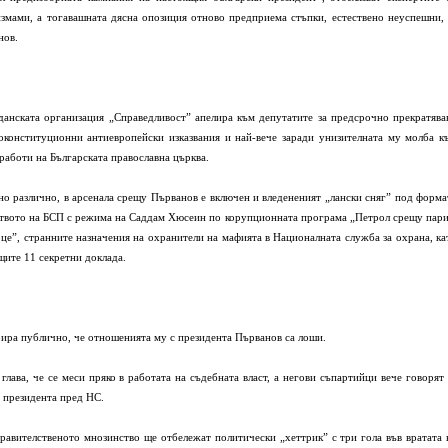
змами, а тогавашната дясна опозиция отново предприема стъпки, естествено неуспешни, 
нов.
данската организация „Справедливост” апелира към депутатите за предсрочно прекратява
оконституционни антиевропейски изказвания и най-вече заради унизителната му молба к
работи на Българската православна църква.
но различно, в арсенала срещу Първанов е включен и вледененият „лански сняг” под форма
ството на БСП с режима на Саддам Хюсеин по корупционната програма „Петрол срещу пари
це”, странните назначения на охранители на мафията в Националната служба за охрана, ка
щите 11 секретни доклада.
ира публично, че отношенията му с президента Първанов са лоши.
ава, че се меси пряко в работата на съдебната власт, а негови съпартийци вече говорят 
 президента пред НС.
авителственото мнозинство ще отбележат политически „хеттрик” с три гола във вратата 