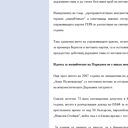
държавния глава и да сложи безславен край на негов
Намеренията на т.нар. „проправителствено мнозинств
термин „импийчмънт” и означаваща законно отстра
управляващата партия ГЕРБ за разчистване на сметки
години.
Така единомислието на управляващите вдясно, полити
за премиера Борисов и неговата партия, са в състоян
предсрочно действащ държавен глава от неговия пост
Идеята за импийчмънт на Първанов не е никак но
Още през лятото на 2007 година по инициатива на 
„Анна Политковская” са изготвени мотиви за отстра
на комунистическата Държавна сигурност.
Съвсем логично 72-мата опозиционни депутати в 4
година, когато в разтърсващия доклад на ОЛАФ за и
престъпната мрежа от над 50 български, европейс
„Николов-Стойков”, който пък е в близки връзки с то
„За единия от двамата се твърди, че е финансира