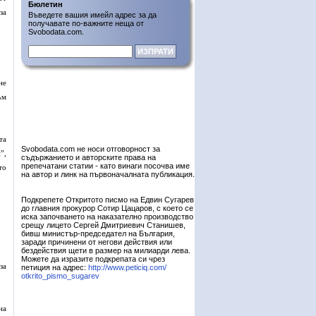
Бюлетин
за
Въведете вашия имейл адрес за да
получавате по-важните неща от
Svobodata.com.
не
ъм
та
Svobodata.com не носи отговорност за
”,
съдържанието и авторските права на
препечатани статии - като винаги посочва име
то
на автор и линк на първоначалната публикация.
Подкрепете Откритото писмо на Едвин Сугарев
до главния прокурор Сотир Цацаров, с което се
иска започването на наказателно производство
срещу лицето Сергей Дмитриевич Станишев,
бивш министър-председател на България,
заради причинени от негови действия или
бездействия щети в размер на милиарди лева.
Можете да изразите подкрепата си чрез
за
петиция на адрес:
http://www.peticiq.com/
otkrito_pismo_sugarev
на