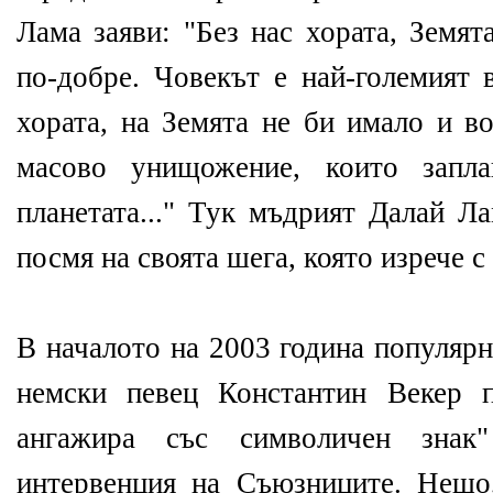
Лама заяви: "Без нас хората, Земят
по-добре. Човекът е най-големият 
хората, на Земята не би имало и в
масово унищожение, които запл
планетата..." Тук мъдрият Далай Л
посмя на своята шега, която изрече с
В началото на 2003 година популяр
немски певец Константин Векер 
ангажира със символичен знак
интервенция на Съюзниците. Нещо