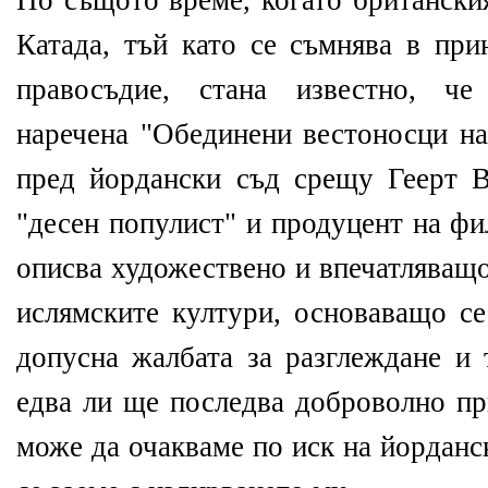
По същото време, когато британски
Катада, тъй като се съмнява в при
правосъдие, стана известно, че
наречена "Обединени вестоносци на
пред йордански съд срещу Геерт Ви
"десен популист" и продуцент на фи
описва художествено и впечатляващо
ислямските култури, основаващо се
допусна жалбата за разглеждане и 
едва ли ще последва доброволно пр
може да очакваме по иск на йорданс