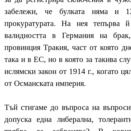
забележи, че булката няма и 1
прокуратурата. На нея тепърва й
валидността в Германия на брак
провинция Тракия, част от която дн
така и в ЕС, но в която за такива с
ислямски закон от 1914 г., когато ця
от Османската империя.
Тъй стигаме до въпроса на въпроси
допуска една либерална, толеран