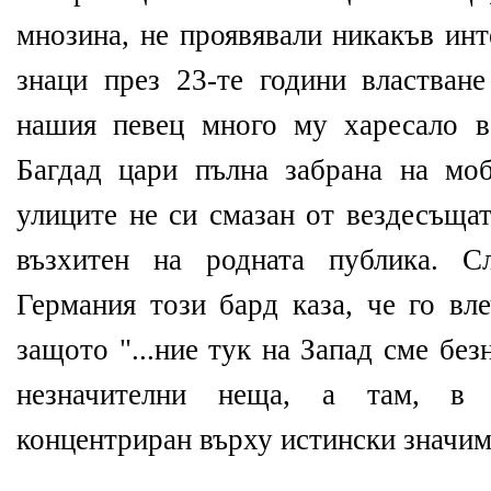
мнозина, не проявявали никакъв инт
знаци през 23-те години властва
нашия певец много му харесало в
Багдад цари пълна забрана на мо
улиците не си смазан от вездесъща
възхитен на родната публика. С
Германия този бард каза, че го вл
защото "...ние тук на Запад сме бе
незначителни неща, а там, в 
концентриран върху истински значимо