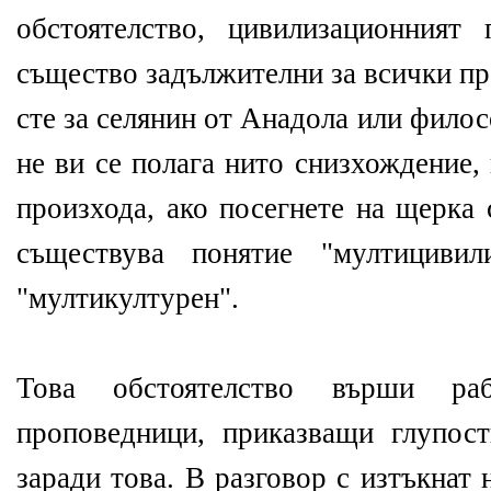
обстоятелство, цивилизационният
същество задължителни за всички пр
сте за селянин от Анадола или филос
не ви се полага нито снизхождение,
произхода, ако посегнете на щерка 
съществува понятие "мултицивил
"мултикултурен".
Това обстоятелство върши ра
проповедници, приказващи глупос
заради това. В разговор с изтъкнат