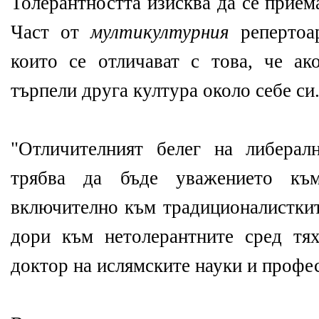
Толерантността изисква да се прием
Част от
мултикултурния
реперто
които се отличават с това, че ак
търпели друга култура около себе си
"Отличителният белег на либерал
трябва да бъде уважението към
включително към традиционалисткит
дори към нетолерантните сред тя
доктор на ислямските науки и профе