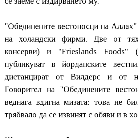
се заеме с издирването му.
"Обединените вестоносци на Аллах"
на холандски фирми. Две от тях
консерви) и "Frieslands Foods" 
публикуват в йорданските вестн
дистанцират от Вилдерс и от н
Говорител на "Обединените весто
веднага вдигна мизата: това не би
трябвало да се извинят с обяви и в хо