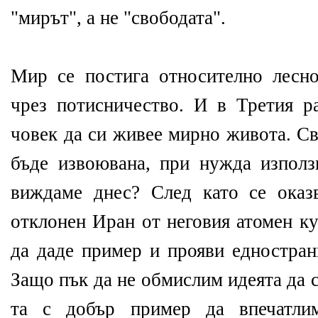
"мирът", а не "свободата".
Мир се постига относително лесно
чрез потисничество. И в Третия 
човек да си живее мирно живота. Св
бъде извоювана, при нужда използ
виждаме днес? След като се оказ
отклонен Иран от неговия атомен ку
да даде пример и прояви едностран
Защо пък да не обмислим идеята да 
та с добър пример да впечатли