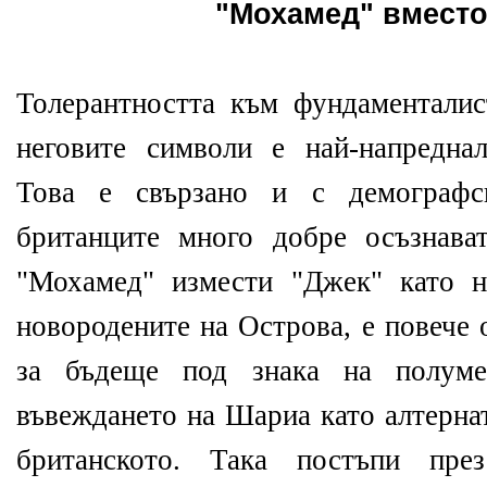
"Мохамед" вместо
Толерантността към фундаментали
неговите символи е най-напредна
Това е свързано и с демографск
британците много добре осъзнав
"Мохамед" измести "Джек" като н
новородените на Острова, е повече 
за бъдеще под знака на полум
въвеждането на Шариа като алтерна
британското. Така постъпи пре