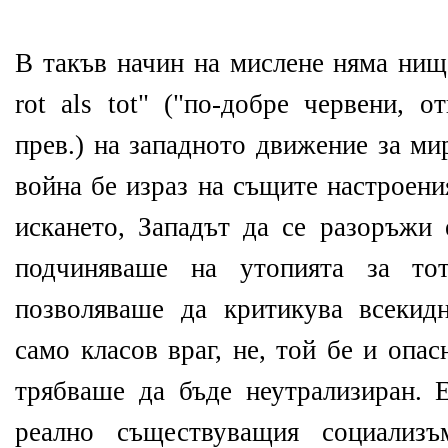
В такъв начин на мислене няма нищо
rot als tot" ("по-добре червени, о
прев.) на западното движение за ми
война бе израз на същите настроени
искането, Западът да се разоръжи 
подчиняваше на утопията за то
позволяваше да критикува всекид
само класов враг, не, той бе и опа
трябваше да бъде неутрализиран. 
реално съществуващия социализъ