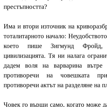
престъпността?
Има и втори източник на криворазб
тоталитарното начало: Неудобството -
което пише Зигмунд Фройд,
цивилизацията. Тя ни налага ограни
дадем воля на варварина вътре 
противоречи на човешката пр
противоречи актът на разделяне на п
Човек го върши само, когато може д