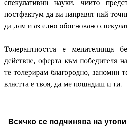
спекулативни науки, чиито предс
постфактум да ви направят най-точн
да дам и аз едно обосновано спекула
Толерантността е менителница б
действие, оферта към победителя н
те толерирам благородно, запомни т
властта е твоя, да ме пощадиш и ти.
Всичко се подчинява на утопи