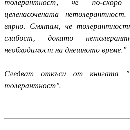
толерантност, че по-скор
целенасочената нетолерантност
вярно. Смятам, че толерантност
слабост, докато нетолеран
необходимост на днешното време."
Следват откъси от книгата "
толерантност".