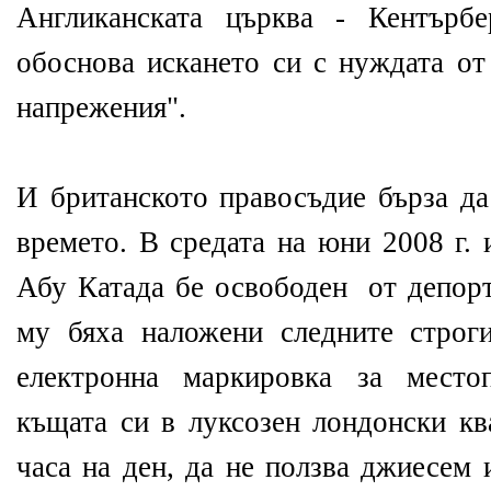
Англиканската църква - Кентърбе
обоснова искането си с нуждата от
напрежения".
И британското правосъдие бърза да
времето. В средата на юни 2008 г.
Абу Катада бе освободен от депорт
му бяха наложени следните строг
електронна маркировка за место
къщата си в луксозен лондонски кв
часа на ден, да не ползва джиесем