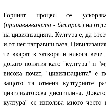
Горният процес се ускоряв
(
приравняването - бел.прев.
) на отд
на цивилизацията. Култура е, да отсе
и от нея направиш ваза. Цивилизация 
те вкарат в затвора и никога вече
докато понятия като "култура" и "м
висока почит, "цивилизацията" е п
защото тя отменя културните ра
цивилизаторска дисциплина. Докато
култура" се използва много често 