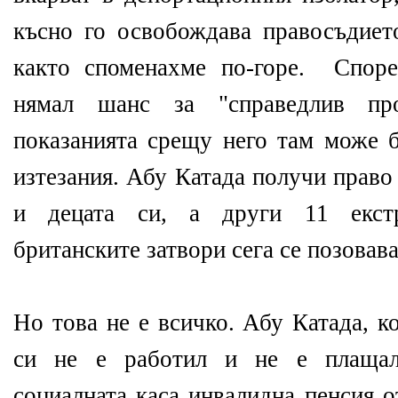
късно го освобождава правосъдиет
както споменахме по-горе. Споре
нямал шанс за "справедлив пр
показанията срещу него там може б
изтезания. Абу Катада получи право
и децата си, а други 11 екст
британските затвори сега се позовава
Но това не е всичко. Абу Катада, к
си не е работил и не е плащал
социалната каса инвалидна пенсия 