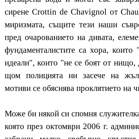
сирене Crottin de Chavignol от Cha
миризмата, същите тези наши съвр
пред очарованието на дивата, елеме
фундаменталистите са хора, които 
идеали", които "не се боят от нищо
щом полицията ни засече на жъл
мотиви се обяснява проклятието на ч
Може би някой си спомня служителкат
която през октомври 2006 г. админи