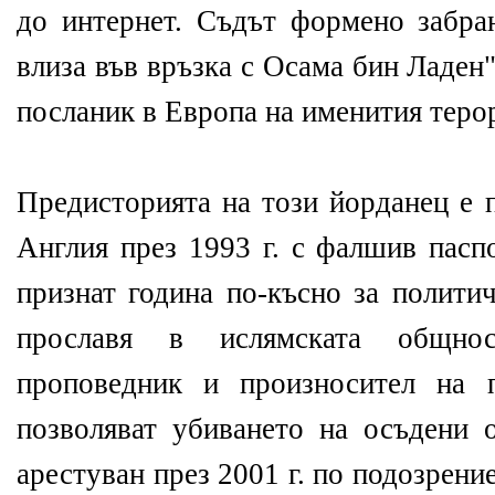
до интернет. Съдът формено забра
влиза във връзка с Осама бин Ладен"
посланик в Европа на именития теро
Предисторията на този йорданец е п
Англия през 1993 г. с фалшив пасп
признат година по-късно за полити
прославя в ислямската общно
проповедник и произносител на п
позволяват убиването на осъдени о
арестуван през 2001 г. по подозрени