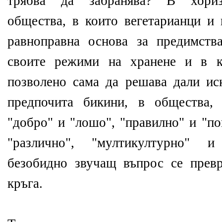
трябва да забранява? В хориз
общества, в които вегетарианци и 
равноправна основа за предимств
своите режими на хранене и в к
позволено сама да решава дали ис
предпочита бикини, в общества,
"добро" и "лошо", "правилно" и "п
"различно", "мултикултурно" и
безобидно звучащ въпрос се прев
кръга.