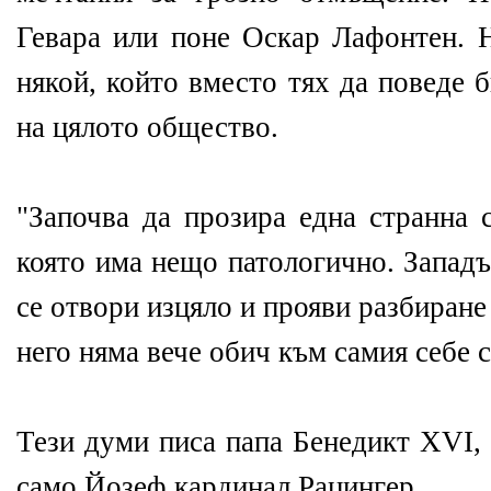
Гевара или поне Оскар Лафонтен. 
някой, който вместо тях да поведе б
на цялото общество.
"Започва да прозира една странна 
която има нещо патологично. Западъ
се отвори изцяло и прояви разбиране
него няма вече обич към самия себе с
Тези думи писа папа Бенедикт XVI,
само Йозеф кардинал Рацингер.