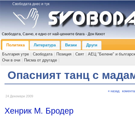
Свободата днес и тук
Свободата, Санчо, е едно от най-ценните блага - Дон Кихот
Политика
Литература
Визии
Други
България утре
|
Свободата
|
Позиция
|
Свят
|
АЕЦ "Белене" и българс
Очи в очи
|
Писма от другаде
|
Опасният танц с мада
« назад
комента
24 Декември 2009
Хенрик М. Бродер