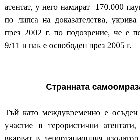
атентат, у него намират 170.000 па
по липса на доказателства, укрива
през 2002 г. по подозрение, че е п
9/11 и пак е освободен през 2005 г.
Странната самоомраз
Тъй като междувременно е осъден
участие в терористични атентати,
вкарват в депортационния изолатор