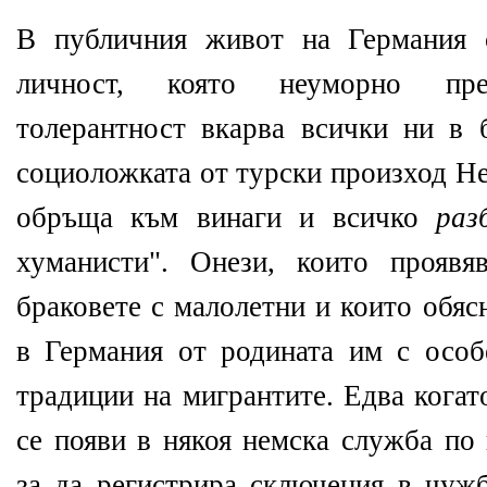
В публичния живот на Германия 
личност, която неуморно пре
толерантност вкарва всички ни в 
социоложката от турски произход Не
обръща към винаги и всичко
ра
хуманисти". Онези, които прояв
браковете с малолетни и които обяс
в Германия от родината им с особ
традиции на мигрантите. Едва когат
се появи в някоя немска служба по
за да регистрира сключения в чуж