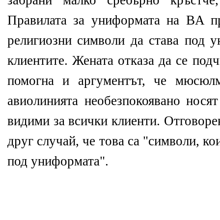
забрани малко сребърно кръстче
Правилата за униформата на BA п
религиозни символи да става под у
клиентите. Жената отказа да се под
помогна и аргументът, че мюсюл
авиолинията необезпокоявано носят
видими за всички клиенти. Отговорен
друг случай, че това са "символи, ко
под униформата".