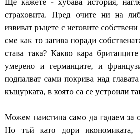
Ще кажете - хубава история, наг
страховита. Пред очите ни на ли
извиват ръцете с неговите собствен
сме как то загива поради собствена
става така? Какво кара британците
умерено и германците, и француз
подпалват сами покрива над главата
къщурката, в която са се устроили т
Можем наистина само да гадаем за о
Но тъй като дори икономиката, 