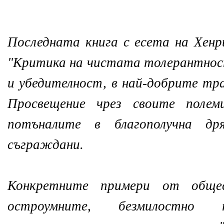
Последната книга с есета на Хенр
"Критика на чистата толерантнос
и убедителност, в най-добрите тр
Просвещение чрез своите поле
потъналите в благополучна др
съграждани.
Конкретните примери от общес
остроумните, безмилостно