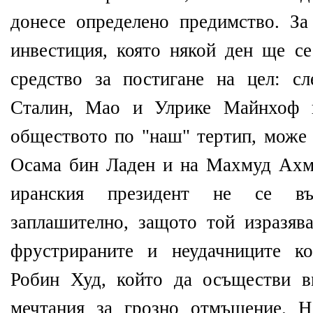
донесе определено предимство. За
инвестиция, която някой ден ще се
средство за постигане на цел: с
Сталин, Мао и Улрике Майнхоф н
обществото по "наш" тертип, може 
Осама бин Ладен и на Махмуд Ахм
иранския президент не се въ
заплашително, защото той изразяв
фрустрираните и неудачниците к
Робин Худ, който да осъществи в
мечтания за грозно отмъщение. Н