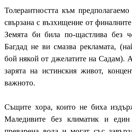
Толерантността към предполагаемо 
свързана с възхищение от финалните
Земята би била по-щастлива без ч
Багдад не ви смазва рекламата, (н
бой някой от джелатите на Садам). 
зарята на истинския живот, конце
важното.
Същите хора, които не биха издър
Маледивите без климатик и един
преварена вода и могат със завърз