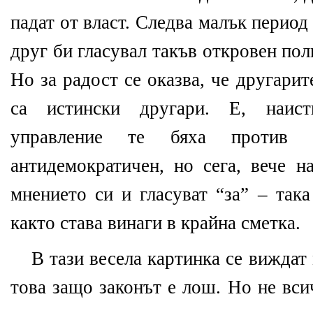
падат от власт. Следва малък период
друг би гласувал такъв откровен поли
Но за радост се оказва, че другари
са истински другари. Е, наис
управление те бяха против з
антидемократичен, но сега, вече н
мнението си и гласуват “за” – так
както става винаги в крайна сметка.
В тази весела картинка се виждат
това защо законът е лош. Но не вс