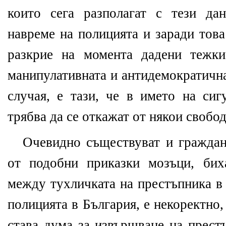
които сега разполагат с тези да
навреме на полицията и заради това
разкрие на момента дадени тежки
манипулативната и антидемократична
случая, е тази, че в името на сиг
трябва да се откажат от някои свобод
Очевидно съществуват и граждани
от подобни приказки мозъци, бих
между тухличката на престъпника в
полицията в България, е некоректно
става дума за извършване на престъ