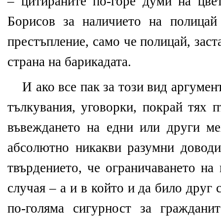
– цитираните по-горе думи на цве
Борисов за наличието на полицай
престъпление, само че полицай, зас
страна на барикадата.
И ако все пак за този вид аргуме
тълкувания, уговорки, покрай тях 
въвеждането на едни или други ме
абсолютно никакви разумни доводи
твърдението, че ограничаването на
случая – а и в който и да било друг 
по-голяма сигурност за граждани