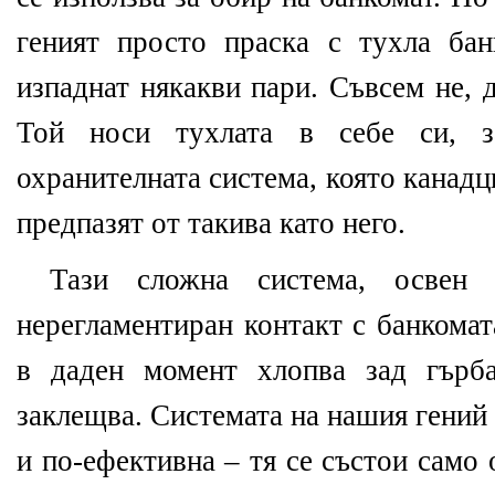
геният просто праска с тухла бан
изпаднат някакви пари. Съвсем не, 
Той носи тухлата в себе си, 
охранителната система, която канадци
предпазят от такива като него.
Тази сложна система, освен
нерегламентиран контакт с банкомат
в даден момент хлопва зад гърб
заклещва. Системата на нашия гений 
и по-ефективна – тя се състои само 