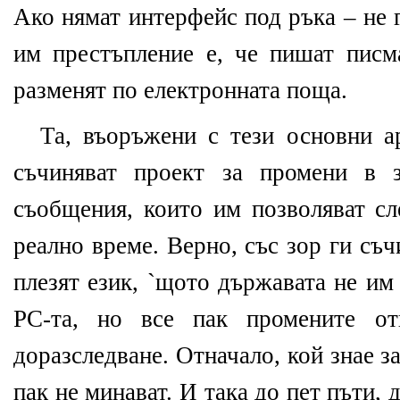
Ако нямат интерфейс под ръка – не 
им престъпление е, че пишат писм
разменят по електронната поща.
Та, въоръжени с тези основни а
съчиняват проект за промени в з
съобщения, които им позволяват сл
реално време. Верно, със зор ги съ
плезят език, `щото държавата не им
РС-та, но все пак промените от
доразследване. Отначало, кой знае з
пак не минават. И така до пет пъти,