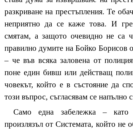
разкриване на престъпления. Те обач
неприятно да се каже това. И гр
смятам, а защото очевидно не са ч
правилно думите на Бойко Борисов о
– че във всяка заловена от полици
поне един бивш или действащ полиц
човекът, който е в състояние да с
този въпрос, съгласявам се напълно с
Само една забележка – като 
произлязъл от Системата, който не 