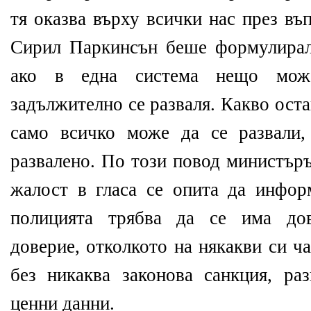
тя оказва върху всички нас през в
Сирил Паркинсън беше формулирал
ако в една система нещо мож
задължително се разваля. Какво остав
само всичко може да се развали,
развалено. По този повод министъръ
жалост в гласа се опита да инфор
полицията трябва да се има дов
доверие, отколкото на някакви си ч
без никаква законова санкция, раз
ценни данни.