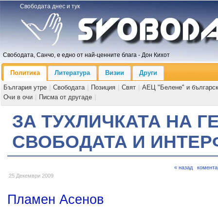
Свободата днес и тук
Свободата, Санчо, е едно от най-ценните блага - Дон Кихот
Политика
Литература
Визии
Други
България утре
|
Свободата
|
Позиция
|
Свят
|
АЕЦ "Белене" и българс
Очи в очи
|
Писма от другаде
|
ЗА ТУХЛИЧКАТА НА Г
СВОБОДАТА И ИНТЕ
« назад
комента
25 Декември 2009
Пламен Асенов