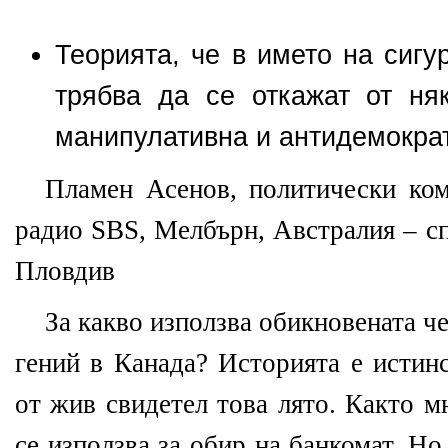
Теорията, че в името на сигу
трябва да се откажат от ня
манипулативна и антидемокр
Пламен Асенов, политически ком
радио SBS, Мелбърн, Австралия – сп
Пловдив
За какво използва обикновената ч
гений в Канада? Историята е истин
от жив свидетел това лято. Както м
се използва за обир на банкомат. Но