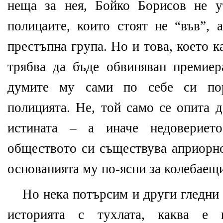
неща за нея, Бойко Борисов не 
полицаите, които стоят не “във”, 
престъпна група. Но и това, което ка
трябва да бъде обвиняван премиера
думите му сами по себе си по
полицията. Не, той само се опита д
истината – а иначе недовериет
обществото си съществува априорно
основанията му по-ясни за колебаещи
Но нека потърсим и други гледни 
историята с тухлата, каква е и