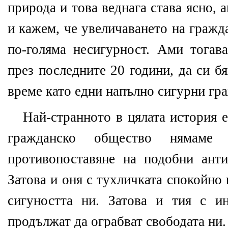
природа и това веднага става ясно, 
и кажем, че увеличаването на гражд
по-голяма несигурност. Ами тогав
през последните 20 години, да си б
време като едни напълно сигурни гр
Най-странното в цялата история 
гражданско общество нямаме 
противопоставяне на подобни ант
Затова и оня с тухличката спокойно
сигуността ни. Затова и тия с и
продължат да ограбват свободата ни.