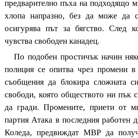
предварително пъха на подходящо мя
хлопа напразно, без да може да с
осигурява път за бягство. След 
чувства свободен канадец.
По подобен простичък начин няко
полиция се опитва чрез промени в 
съобщения да блокира сложната с
свободи, която обществото ни пък с
да гради. Промените, приети от 
партия Атака в последния работен 
Коледа, предвиждат МВР да получ