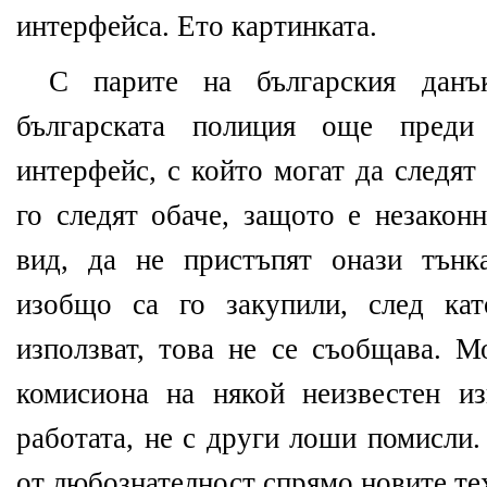
интерфейса. Ето картинката.
С парите на българския данък
българската полиция още преди
интерфейс, с който могат да следят
го следят обаче, защото е незаконн
вид, да не пристъпят онази тънк
изобщо са го закупили, след ка
използват, това не се съобщава. М
комисиона на някой неизвестен и
работата, не с други лоши помисли
от любознателност спрямо новите те