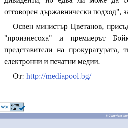
дивиденти, но едва ли може да с
отговорен държавнически подход", з
Освен министър Цветанов, присъд
"произнесоха" и премиерът Бо
представители на прокуратурата, 
електронни и печатни медии.
От:
http://mediapool.bg/
© Copyright
ww