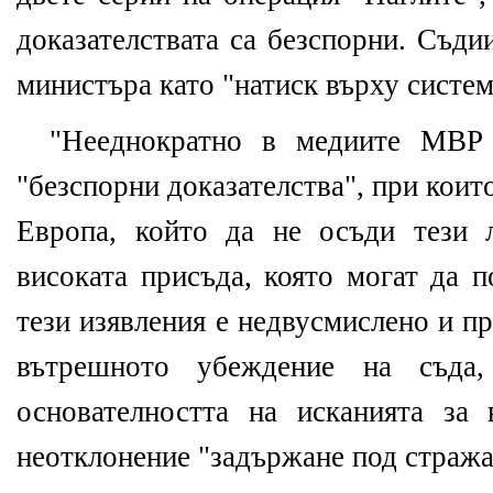
доказателствата са безспорни. Съди
министъра като "натиск върху систем
"Нееднократно в медиите МВР 
"безспорни доказателства", при коит
Европа, който да не осъди тези 
високата присъда, която могат да 
тези изявления е недвусмислено и п
вътрешното убеждение на съда
основателността на исканията за
неотклонение "задържане под стража"