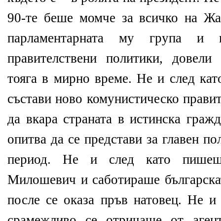
90-те беше момче за всичко на Ж
парламентарната му група и п
правителствени политики, довели
тояга в мирно време. Не и след кат
състави ново комунистическо правит
да вкара страната в истинска гражд
опитва да се представи за главен п
период. Не и след като пише
Милошевич и саботираше българска
после се оказа пръв натовец. Не и
срамежливо се отричаше от аген