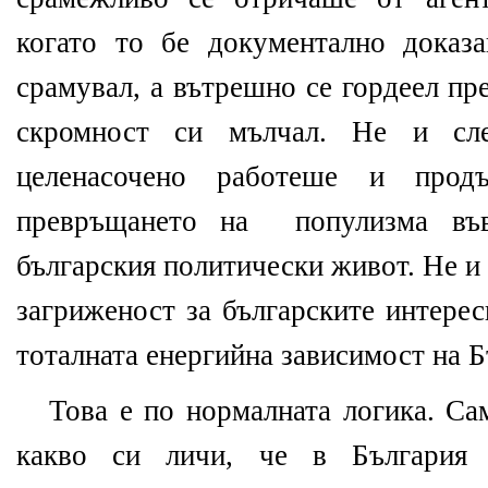
когато то бе документално доказа
срамувал, а вътрешно се гордеел пр
скромност си мълчал. Не и сл
целенасочено работеше и прод
превръщането на популизма въ
българския политически живот. Не и 
загриженост за българските интере
тоталната енергийна зависимост на Б
Това е по нормалната логика. Са
какво си личи, че в България 