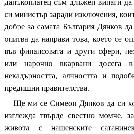
данъкоплатец съм длъжен винаги да
си министър заради изключения, които
добре за самата България Дянков да
опитва да направи това, което се о
във финансовата и други сфери, не
или нарочно вкарвани досега в
некадърността, алчността и подо
предишни правителства.
Ще ми се Симеон Дянков да си хо
изглежда твърде свестно момче, з
живота с нашенските сатанинс