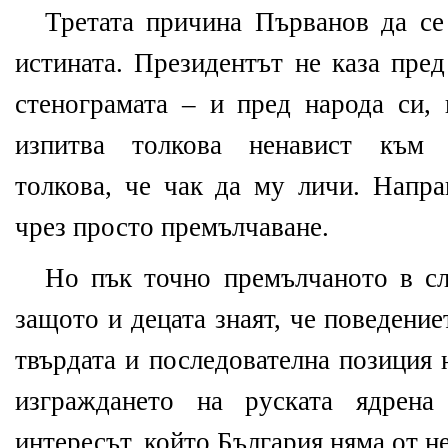
Третата причина Първанов да се 
истината. Президентът не каза пре
стенограмата – и пред народа си, 
изпитва толкова ненавист към 
толкова, че чак да му личи. Напра
чрез просто премълчаване.
Но пък точно премълчаното в с
защото и децата знаят, че поведени
твърдата и последователна позиция
изграждането на руската ядрена
интересът, който България няма от не