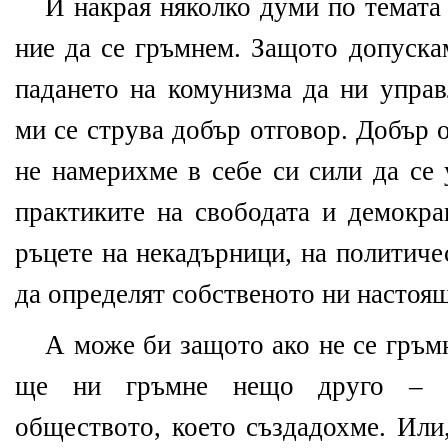
И накрая няколко думи по темата
ние да се гръмнем. Защото допуска
падането на комунизма да ни управ
ми се струва добър отговор. Добър 
не намерихме в себе си сили да се
практиките на свободата и демокра
ръцете на некадърници, на политиче
да определят собственото ни настоя
А може би защото ако не се гръм
ще ни гръмне нещо друго – н
обществото, което създадохме. Или