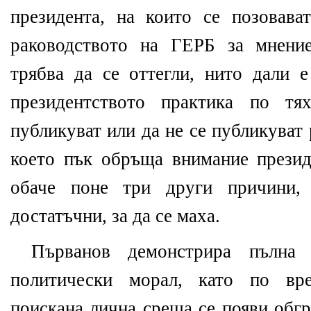
президента, на които се позовав
раководството на ГЕРБ за мнение
трябва да се оттегли, нито дали е
президентството практика по тя
публикуват или да не се публикуват
което пък обръща внимание прези
обаче поне три други причини,
достатъчни, за да се маха.
Първанов демонстрира пълна
политически морал, като по вр
поискана лична среща се появи обгр