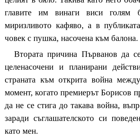
главите им винаги виси голям б
миризливото кафяво, а в публикат
човек с пушка, насочена към балона.
Втората причина Първанов да се
целенасочени и планирани действ
страната към открита война межд
момент, когато премиерът Борисов 
да не се стига до такава война, въ
заради съглашателското си поведе
като мен.