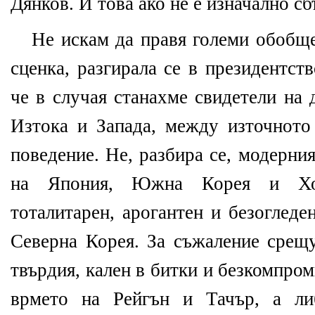
Дянков. И това ако не е изначално с
Не искам да правя големи обобще
сценка, разгирала се в президентст
че в случая станахме свидетели на
Изтока и Запада, между източното
поведение. Не, разбира се, модерни
на Япония, Южна Корея и Хонк
тоталитарен, арогантен и безогледе
Северна Корея. За съжаление срещ
твърдия, кален в битки и безкомпро
врмето на Рейгън и Тачър, а либ