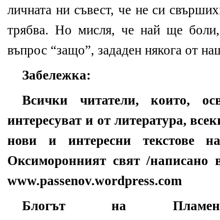
личната ни съвест, че не си свърши
трябва. Но мисля, че най ще боли,
въпрос “защо”, зададен някога от на
Забележка:
Всички читатели, които, ос
интересуват и от литература, всек
нови и интересни текстове н
Оксиморонният свят /написано в
www.passenov.wordpress.com
Блогът на Плам