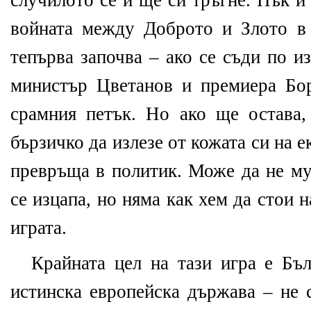
случилото се и ще си тръгне. Пък и
войната между Доброто и Злото в
тепърва започва – ако се съди по и
министър Цветанов и премиера Бо
срамния петък. Но ако ще остава
бързичко да излезе от кожата си на е
превръща в политик. Може да не му 
се изцапа, но няма как хем да стои н
играта.
Крайната цел на тази игра е Бъл
истинска европейска държава – не 