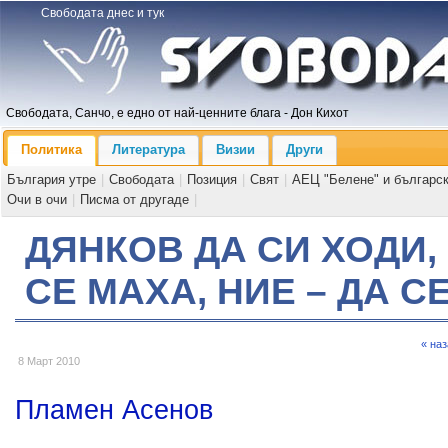
Свободата днес и тук
Свободата, Санчо, е едно от най-ценните блага - Дон Кихот
Политика
Литература
Визии
Други
България утре
|
Свободата
|
Позиция
|
Свят
|
АЕЦ "Белене" и българс
Очи в очи
|
Писма от другаде
|
ДЯНКОВ ДА СИ ХОДИ,
СЕ МАХА, НИЕ – ДА 
« на
8 Март 2010
Пламен Асенов