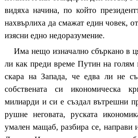
видяха начина, по който президент
нахвърлиха да смажат един човек, 
изясни едно недоразумение.
Има нещо изначално сбъркано в ц
ли как преди време Путин на голям
скара на Запада, че едва ли не съ
собствената си икономическа кр
милиарди и си е създал вътрешни п
рушне неговата, руската икономи
умален мащаб, разбира се, направи 