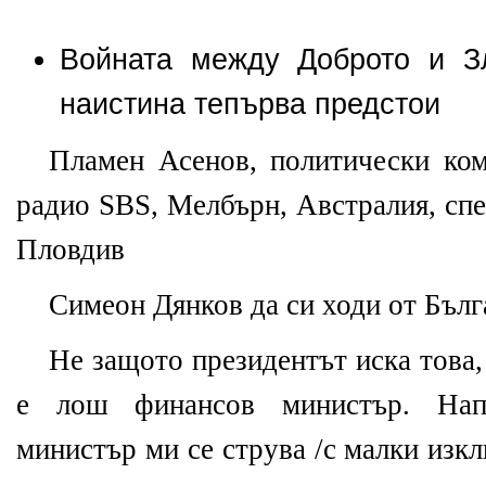
Войната между Доброто и З
наистина тепърва предстои
Пламен Асенов, политически ком
радио SBS, Мелбърн, Австралия, спе
Пловдив
Симеон Дянков да си ходи от Бълг
Не защото президентът иска това,
е лош финансов министър. Нап
министър ми се струва /с малки изкл