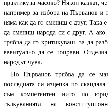
практикува масово? Някои казват, че
например за избора на Първанов и т
няма как да го смениш с друг. Така е
да смениш народа си с друг. А ако
трябва да го критикуваш, за да раз
евентуално да се поправи. Отделна
народът чува.
Но Първанов трябва да се мах
последната си изцепка по скандала
съм компетентен нито по юрид
тълкуванията на конституцио