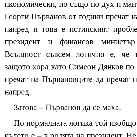
икономически, но също по дух и ман
Георги Първанов от години пречат 
напред и това е истинският пробл
президент и финансов министъ
Всъщност съвсем логично е, че т
защото хора като Симеон Дянков по 
пречат на Първановците да пречат 
напред.
Затова – Първанов да се маха.
По нормалната логика той изобщо 
където е – в ролята на президент. Не