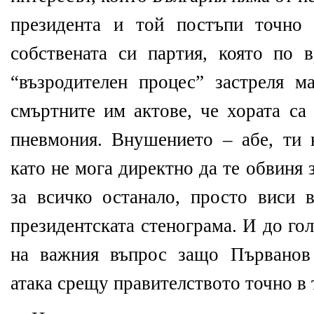
президента и той постъпи точно 
собствената си партия, която по 
“възродителен процес” застреля м
смъртните им актове, че хората са
пневмония. Внушението – абе, ти 
като не мога директно да те обвиня 
за всичко останало, просто виси 
президентската стенограма. И до го
на важния въпрос защо Първанов
атака срещу правителството точно в 