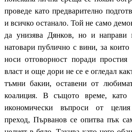
проведе като предварително подготв
и всичко останало. Той не само дем
да унизява Дянков, но и направи
натовари публично с вини, за които
носи отговорност поради простия 
власт и още дори не се е огледал ка
тъмни бакии, оставени от любима
коалиция. В същото време, като
икономически въпроси от целия
преход, Първанов се опитва пък са
целият в бяло. Такива като него обач