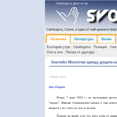
Свободата днес и тук
Свободата, Санчо, е едно от най-ценните блага
Политика
Литература
Визии
България утре
|
Свободата
|
Позиция
|
Свя
Очи в очи
|
Писма от другаде
|
Коктейл Молотов срещу децата н
8 Март 2010
Иво Инджев
Вчера, 7 март 2010 г., на мълчаливия проте
“медии”. Няколко телевизионни камери и още повеч
въпроси ( не е като да съм ги молил).
Понеже не видях и не чух нито дума от казан