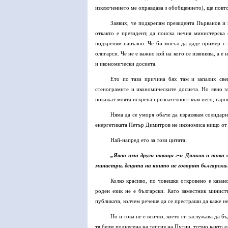
изключението ме оправдава з обобщението), ще повтор
Заявих, че подкрепям президента Първанов и 
откакто е президент, да поиска нечия министерска
подкрепям напълно. Че би могъл да даде пример с 
олигарси. Че не е важно кой на кого се извинява, а 
и икономически досиета.
Ето по тази причина бях там и запалих све
стенограмите и икономическите досиета. Но явно 
покажат моята искрена признателност към него, гарн
Няма да се уморя обаче да изразявам солидар
енергетиката Петър Димитров не икономиса нищо от 
Най-напред ето за този цитата:
„Явно има други навици г-н Дянков и това 
министри, децата на които не говорят българск
Колко красиво, по човешки откровено е казан
роден език не е български. Като заместник минис
публиката, колчем речеше да се престраши да каже н
Но и това не е всичко, което си заслужава да 
тя беше поднесена на тепсия на Путин, точно както 