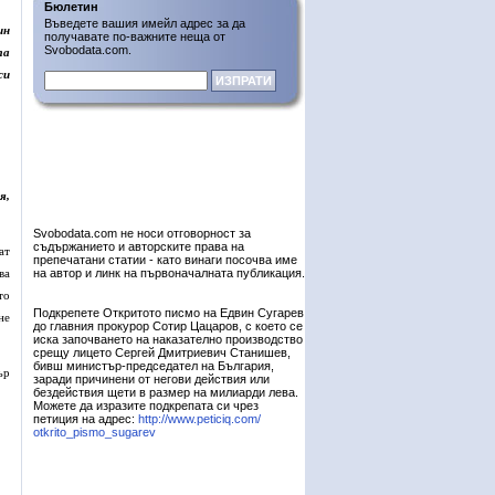
Бюлетин
Въведете вашия имейл адрес за да
ин
получавате по-важните неща от
Svobodata.com.
та
си
я,
Svobodata.com не носи отговорност за
съдържанието и авторските права на
ат
препечатани статии - като винаги посочва име
ва
на автор и линк на първоначалната публикация.
то
Подкрепете Откритото писмо на Едвин Сугарев
не
до главния прокурор Сотир Цацаров, с което се
иска започването на наказателно производство
срещу лицето Сергей Дмитриевич Станишев,
бивш министър-председател на България,
ър
заради причинени от негови действия или
бездействия щети в размер на милиарди лева.
Можете да изразите подкрепата си чрез
петиция на адрес:
http://www.peticiq.com/
otkrito_pismo_sugarev