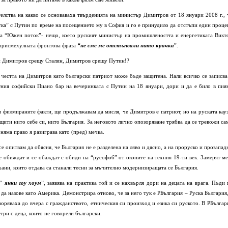
телства на какво се основаваха твърденията на министър Димитров от 18 януари 2008 г., 
тка” с Путин по време на посещението му в София и го е принудило да отстъпи един проце
 за “Южен поток”- нещо, което руският министър на промишлеността и енергетиката Викт
 присмехулната фронтова фраза
“не сме ме отстъпвали нито крачка
”.
 си Димитров срещу Сталин, Димитров срещу Путин!?
 честта на Димитров като български патриот може бъде защитена. Нали всичко се записва
тния софийски Пиано бар на вечеринката с Путин на 18 януари, дори и да е било в пия
и филмираните факти, ще продължавам да мисля, че Димитров е патриот, но на руската кауз
ащити нито себе си, нито България. За неговото лично опозоряване трябва да се тревожи са
няма право я разиграва като (пред) мечка.
е опитвам да обясня, че България не е разделена на ляво и дясно, а на проруско и прозапад
 се обиждат и се обаждат с обиди на “русофоб” от окопите на техния 19-ти век. Замерят ме
хани, които отдава са станали тесни за мъчително модернизиращата се България.
 “
янки гоу хоум
”, заявява на практика той и се нахвърля дори на децата на врага. Пъди 
 да назове като Америка. Демонстрира отново, че за него тук е РБългария – Руска България,
оряваха до вчера с гражданството, етническия си произход и езика си руското. В РБългар
три с деца, които не говорели български.