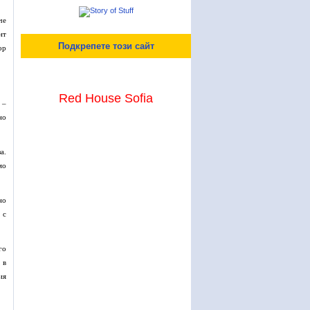
че
нт
Подкрепете този сайт
ор
Red House Sofia
 –
но
а.
мо
но
 с
го
 в
ия