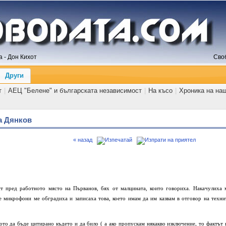
 - Дон Кихот
Сво
Други
т
|
АЕЦ "Белене" и българската независимост
|
На късо
|
Хроника на на
а Дянков
« назад
ст пред работното място на Първанов, бях от малцината, които говориха. Накачулиха 
е микрофони ме обградиха и записаха това, което имам да им казвам в отговор на техни
ото да бъде цитирано където и да било ( а ако пропускам някакво изключение, то фактът 