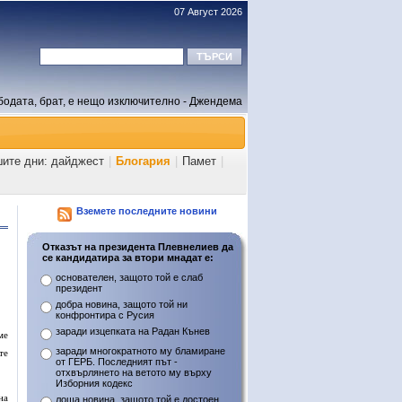
07 Август 2026
бодата, брат, е нещо изключително - Джендема
шите дни: дайджест
|
Блогария
|
Памет
|
Вземете последните новини
Отказът на президента Плевнелиев да
се кандидатира за втори мнадат е:
основателен, защото той е слаб
президент
добра новина, защото той ни
конфронтира с Русия
заради изцепката на Радан Кънев
ме
заради многократното му бламиране
те
от ГЕРБ. Последният път -
отхвърлянето на ветото му върху
Изборния кодекс
на
лоша новина, защото той е достоен