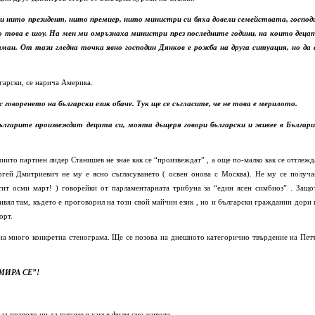
ами нито президент, нито премиер, нито министри си бяха довели семействата, господ
го това е шоу. На мен ми омръзнаха министри през последните години, на които деца
ан. От тази гледна точка явно господин Дянков е рожба на друга ситуация, но да 
лгарски, се нарича Америка.
говоренето на български език обаче. Тук ще се съгласите, че не това е мерилото.
лгарите произвеждат децата си, моята дъщеря говори български и живее в Българи
чиито партиен лидер Станишев не знае как се “произвеждат” , а още по-малко как се отглежд
ргей Дмитриевич не му е ясно съгласуването ( освен онова с Москва). Не му се получа
тит осми март! ) говорейки от парламентарната трибуна за “един ясен симбиоз” . Защо
ивял там, където е проговорил на този свой майчин език , но и български гражданин дори 
орт.
една много конкретна стенограма. Ще се позова на днешното категорично твърдение на Пет
МИРА СЕ”!
за правото ни да питаме в какъв филм сме живели.