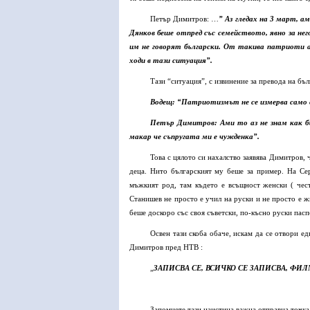
Петър Димитров: …
” Аз гледах на 3 март, 
Дянков беше отпред със семейството, явно за не
им не говорят български. От такива патриоти ам
ходи в тази ситуация”.
Тази “ситуация”, с извинение за превода на бъ
Водещ: “Патриотизмът не се измерва само с 
Петър Димитров: Ами то аз не знам как бъ
макар че съпругата ми е чужденка”.
Това с цялото си нахалство заявява Димитров, 
деца. Нито българският му беше за пример. На Се
мъжкият род, там където е всъщност женски ( чес
Станишев не просто е учил на руски и не просто е ж
беше доскоро със своя съветски, по-късно руски пасп
Освен тази скоба обаче, искам да се отвори 
Димитров пред НТВ :
„
ЗАПИСВА СЕ, ВСИЧКО СЕ ЗАПИСВА, ФИЛ
Запомнете тази наистина важна отправна точка 