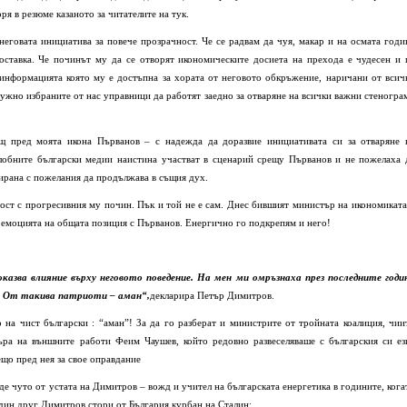
я в резюме казаното за читателите на тук.
неговата инициатива за повече прозрачност. Че се радвам да чуя, макар и на осмата годи
 оставка. Че починът му да се отворят икономическите досиета на прехода е чудесен и 
информацията която му е достъпна за хората от неговото обкръжение, наричани от всич
е нужно избраните от нас управници да работят заедно за отваряне на всички важни стеногра
щ пред моята икона Първанов – с надежда да доразвие инициативата си за отваряне 
злобните български медии наистина участват в сценарий срещу Първанов и не пожелаха 
ирана с пожелания да продължава в същия дух.
ност с прогресивния му почин. Пък и той не е сам. Днес бившият министър на икономиката
емоцията на общата позиция с Първанов. Енергично го подкрепям и него!
оказва влияние върху неговото поведение. На мен ми омръзнаха през последните годи
и. От такива патриоти – аман“,
декларира Петър Димитров.
о на чист български : “аман”! За да го разберат и министрите от тройната коалиция, чии
търа на външните работи Феим Чаушев, който редовно развеселяваше с българския си ез
ещо пред нея за свое оправдание
бъде чуто от устата на Димитров – вожд и учител на българската енергетика в годините, кога
един друг Димитров стори от България курбан на Сталин: