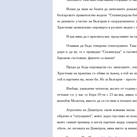
Искам да знам на базата да записаните доказа
българското правителство водило “Сталинградска би
за дяловото участие на България в споразумението
Христенко моментално опроверга в руските медии с
И как няма да е присмехулна: представяте ли
Очаквам да бъде отворена стенограмата. Така
дори и да му се е привидял “Сталинград” в съотве
баровско състояние, фактите са важни!
Преди да бъда опроверган със записаните , ил
Христенко на практика го обяви за лъжец, а той не з
той и партията му, може би. Но за България – просто 
Изобщо, уважаеми читатели, когато от години с
течение т.е. у нас се бори 19-ти с 21-ви век, някои
коктейли Молотов, вместо да си ги пият в техните ме
Агресията на Димитров сваля всякаква маска:
обратно в “ситуацията”, която дори гнусливо не иска
която самият премиер и негов партиен лидер олицетв
обаче, по логиката на Димитров, няма място за минис