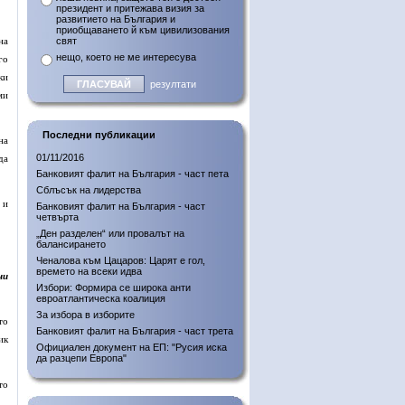
президент и притежава визия за
развитието на България и
приобщаването й към цивилизования
на
свят
нещо, което не ме интересува
го
ки
резултати
ми
Последни публикации
на
01/11/2016
да
Банковият фалит на България - част пета
Сблъсък на лидерства
 и
Банковият фалит на България - част
четвърта
„Ден разделен“ или провалът на
балансирането
Ченалова към Цацаров: Царят е гол,
времето на всеки идва
ни
Избори: Формира се широка анти
евроатлантическа коалиция
За избора в изборите
то
Банковият фалит на България - част трета
ик
Официален документ на ЕП: "Русия иска
да разцепи Европа"
то