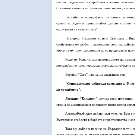
път от създаването на тройната коалиция соченият
Станишев в тежкия за правителството период в очакв
Взимайки за повод факта, че няколко премие
сравни с Виденов, припомняйки „лошия спомен“ о
единствено на съветниците“.
Повтарям, Първанов сравни Станишев с Виде
свойствения му злобен и вероломен начин на действи
Което не му пречи лицемерно да се представя за паз
Къде му беше тогава целомъдрието на държавн
поставяйки го пред невъзможността да му отвърне то
Вестник “Сега” написа на следващия ден:
“Социалистите избягваха коментари. В нео
на президента”
.
Вестник “Капитал”
цитира свои източници 
страна на американския президент, която излиза извъ
Асошиейтед прес
добави към това, че Буш е 
България за слабости в борбата с престъпността и ко
Това му дойде в повечко на Първанов и той с
сваля кабинета, но да си поговорят двамата сериозн