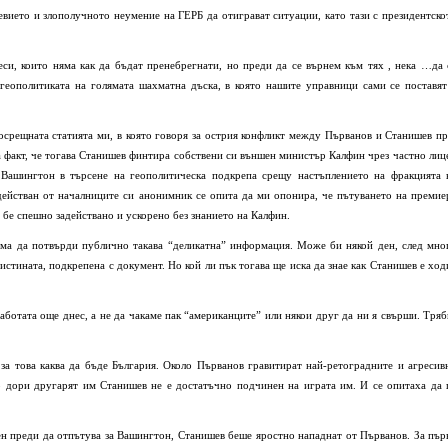
евието и злополучното неумение на ГЕРБ да отиграват ситуации, като тази с президентско
еси, които няма как да бъдат пренебрегнати, но преди да се върнем към тях , нека …да 
геополитиката на голямата шахматна дъска, в която нашите управници сами се поставят
посрещната статията ми, в която говоря за острия конфликт между Първанов и Станишев пр
та факт, че тогава Станишев финтира собствени си външен министър Калфин чрез частно лице
Вашингтон в търсене на геополитическа подкрепа срещу настъплението на фракцията 
действан от началниците си анонимник се опита да ми опонира, че пътуването на премие
 бе спешно задействано и ускорено без знанието на Калфин.
няма да потвърди публично такава “деликатна” информация. Може би някой ден, след мно
истината, подкрепена с документ. Но кой ли пък тогава ще иска да знае как Станишев е ход
аботата още днес, а не да чакаме пак “американците” или някои друг да ни я свърши. Тряб
за това каква да бъде България. Около Първанов гравитират най-ретоградните и агресив
то дори другарят им Станишев не е достатъчно подчинен на играта им. И се опитаха да 
ден преди да отпътува за Вашингтон, Станишев беше яростно нападнат от Първанов.
За пър