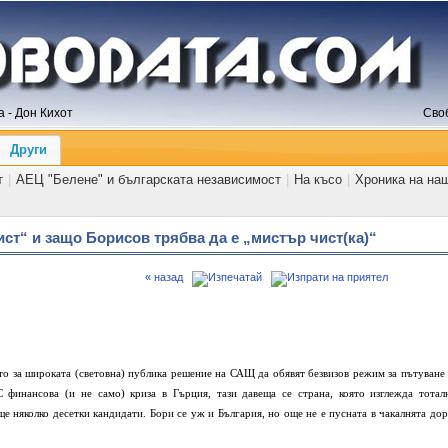
 - Дон Кихот
Сво
Други
т
|
АЕЦ "Белене" и българската независимост
|
На късо
|
Хроника на на
ист“ и защо Борисов трябва да е „мистър чист(ка)“
« назад
то за широката (световна) публика решение на САЩ да обявят безвизов режим за пътуване 
финансова (и не само) криза в Гърция, тази давеща се страна, която изглежда тотал
ще няколко десетки кандидати. Бори се уж и България, но още не е пусната в чакалнята дор