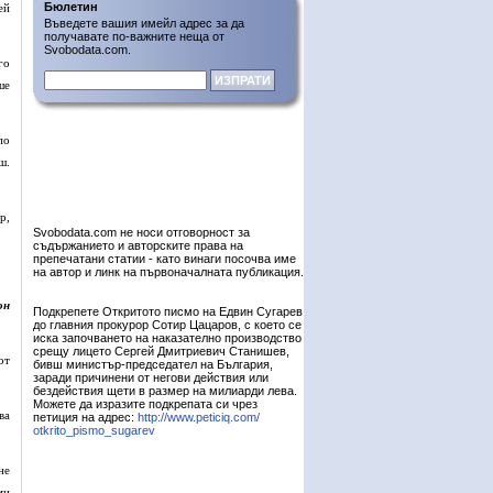
Бюлетин
ей
Въведете вашия имейл адрес за да
получавате по-важните неща от
Svobodata.com.
го
ше
по
ш.
р,
Svobodata.com не носи отговорност за
съдържанието и авторските права на
препечатани статии - като винаги посочва име
на автор и линк на първоначалната публикация.
он
Подкрепете Откритото писмо на Едвин Сугарев
до главния прокурор Сотир Цацаров, с което се
иска започването на наказателно производство
срещу лицето Сергей Дмитриевич Станишев,
от
бивш министър-председател на България,
заради причинени от негови действия или
бездействия щети в размер на милиарди лева.
Можете да изразите подкрепата си чрез
ва
петиция на адрес:
http://www.peticiq.com/
otkrito_pismo_sugarev
не
ми