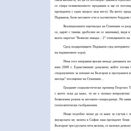
се спира телевизионното предаване и ще си погово
президента с един въпрос към него). На което прид
Първанов, били неговите очи в съответните бордове 
Коалиционните партньори на Станишев се разд
се, царят с такива дреболии не се занимава), видя 
които наричат “Боянски ливади – 2” отмъщението на
Сред подкрепящите Първанов след интервюто м
на първановите хора).
Нека сега направим връзка между днешната но
юни 2008 г. Единственият документ, който тогава
споразумение за влизане на България в програмата н
месеца” посещение на Станишев…
Гръцкият социалистически премиер Георгиос П
с което иска да каже, че не е поемал неприлични
безвизовия режим за неговите сънародници. Но какв
геополитически съображения.
Нещо подобно може да се каже за случая с 
януарската му визита в София наш президент беше 
България чрез руската пета колона, се наложи демон