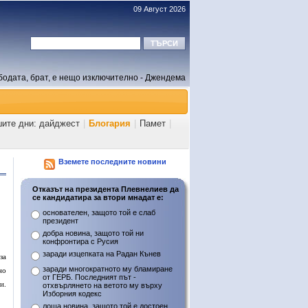
09 Август 2026
бодата, брат, е нещо изключително - Джендема
шите дни: дайджест
|
Блогария
|
Памет
|
Вземете последните новини
Отказът на президента Плевнелиев да
се кандидатира за втори мнадат е:
основателен, защото той е слаб
президент
добра новина, защото той ни
конфронтира с Русия
заради изцепката на Радан Кънев
за
заради многократното му бламиране
но
от ГЕРБ. Последният път -
и.
отхвърлянето на ветото му върху
Изборния кодекс
лоша новина, защото той е достоен