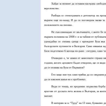
Хайде за момент да оставим настрана злободн
вероломство.
Разбира се стенограмата е детонатор на проц
върнем още по-назад. И да си поговорим малко за 
положението на пионки.
Не съм изненадан от мълчанието, с което бе 
първата половина на 2008 г. и за тайния от публика
уреждайки си спешна среща с президент Буш във 
българските путинисти в България. Само някакъв за
било подготвено 6 месеца по-рано : сигурно, само че
Очевидно е, че никоя от замесените страни 
години, когато архивите бъдат отворени, ще се види 
да се оплаква на Буш от Първанов?
Ето защо ние тук сами трябва да си свършим р
да си изясним какъв ни е проблемът.
Води се тежка, но предимно подмолна борба 
кръгове от руската пета колона в България, за кои
махнат.
В интервю за в. “Труд” на 13 юни, буквално 