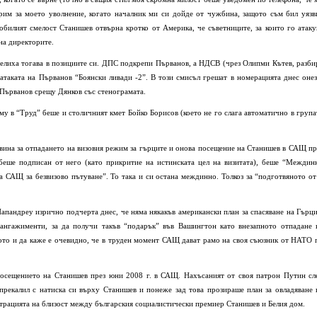
рим за моето уволнение, когато началник ми си дойде от чужбина, защото съм бил уязв
обилият смелост Станишев отвърна кротко от Америка, че съветниците, за които го атаку
на директорите.
елиха тогава в позициите си. ДПС подкрепи Първанов, а НДСВ (чрез Олипми Кътев, разби
в атаката на Първанов “Боянски ливади -2”. В този смисъл грешат в номерацията днес онез
 Първанов срещу Дянков със стенограмата.
у в “Труд” беше и столичният кмет Бойко Борисов (което не го слага автоматично в група
вина за отпадането на визовия режим за гърците и онова посещение на Станишев в САЩ пр
 беше подписан от него (като прикритие на истинската цел на визитата), беше “Междин
а САЩ за безвизово пътуване”. То така и си остана междинно. Толкоз за “подготвяното от
апандреу изрично подчерта днес, че няма някакъв американски план за спасяване на Гърци
 ангажименти, за да получи такъв “подарък” във Вашингтон като внезапното отпадане 
ото и да каже е очевидно, че в труден момент САЩ дават рамо на своя съюзник от НАТО 
посещението на Станишев през юни 2008 г. в САЩ. Нахъсаният от своя патрон Путин сл
прекалил с натиска си върху Станишев и понеже зад това прозираше план за овладяване 
страцията на близост между българския социалистически премиер Станишев и Белия дом.