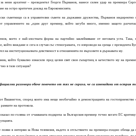
 за неин архитект – президентът Георги Първанов, нанесе силен удар на премиера Серг
ане на остро критичен доклад на Еврокомисията.
рски съветници са в управителни съвети на държавни дружества, Първанов индиректно 
т управлението на „един друг премиер, който загуби много, именно защото разчита
нов, което е най-злостната форма на партийно заклеймяване от неговата уста. Така, 
е, който виждаме и сега в случая със стенограмата, го изпроводи на среща с президента Бу
ител на институционалната девственост в отношенията по върховете в държавата му.
ик, който буквално изнасили пред целия свят своя съпартиец в качеството му на премие
чно в тази ситуация?
фициални разговори обаче повечето от тях не скриха, че са изненадани от острия т
от Вашингтон, според които има нещо необичайно в демонстрацията на гостоприемство 
н рамките на протокола.
показал по-голяма от очакваната подкрепа за Българския премиер точно когато ЕС критику
рупцията.
е появи в интервю за Нова телевизия, където в отсъствието на премиера ехидно обеща да 
о, когато се върне (точно в същия стил моя скромна милост беше уведомен по телефона, че 