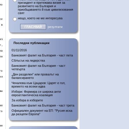
президент и притежава визия за
то
развитието на България и
приобщаването й към цивилизования
свят
нещо, което не ме интересува
се
 в
резултати
ез
Последни публикации
 ,
01/11/2016
на
Банковият фалит на България - част пета
ра
Сблъсък на лидерства
Банковият фалит на България - част
четвърта
го
„Ден разделен“ или провалът на
ил
балансирането
Ченалова към Цацаров: Царят е гол,
времето на всеки идва
ва
Избори: Формира се широка анти
евроатлантическа коалиция
За избора в изборите
ни
Банковият фалит на България - част трета
Официален документ на ЕП: "Русия иска
го
да разцепи Европа"
ви