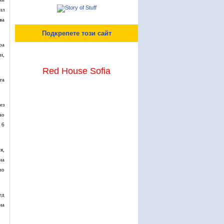
ил
ва
Подкрепете този сайт
ра
и,
Red House Sofia
та
ез
но
 6
я,
на
по
ед
на