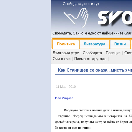
Свободата днес и тук
Свободата, Санчо, е едно от най-ценните блага
Политика
Литература
Визии
България утре
|
Свободата
|
Позиция
|
Свя
Очи в очи
|
Писма от другаде
|
Как Станишев се оказа „мистър ч
11 Март 2010
Иво Инджев
Водещата световна новина днес е изненадващо
…гърците. Насред невижданата в историята на ЕС 
дестабилизирана, получава жест, за който се борят о
За което си има причини.