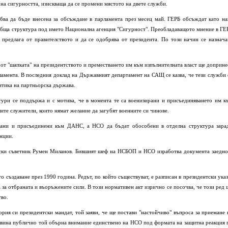
 на сигурността, изискваща да се промени мястото на двете служби.
бва да бъде внесена за обсъждане в парламента през месец май. ГЕРБ обсъждат като на
обща структура под името Национална агенция "Сигурност". Преобладаващото мнение в ГЕ
е предлага от правителството и да се одобрява от президента. По този начин се назнача
от "шапката" на президентството и преместването им към изпълнителната власт ще доприне
ламента. В последния доклад на Държавният департамент на САЩ се казва, че тези служби 
итика на партньорска държава.
тури се поддържа и с мотива, че в момента те са военизирани и присъединяването им к
те служители, които нямат желание да загубят военните си чинове.
рани и присъединени към ДАНС, а НСО да бъдат обособени в отделна структура зара
енции.
рски съветник Румен Миланов. Бившият шеф на НСБОП и НСО изработва документа заедно
то създаване през 1990 година. Редът, по който съществуват, е разписан в президентски указ
 за отбраната и въоръжените сили. В този нормативен акт изрично се посочва, че този ред 
тво.
тория си президентски мандат, той заяви, че ще постави "настойчиво" въпроса за приемане 
овина публично той обърна внимание единствено на НСО под формата на защитна реакция 