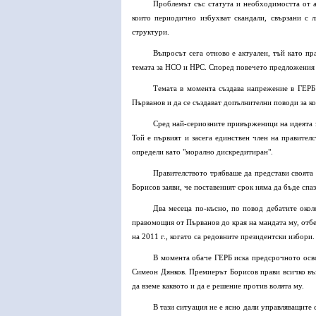
Проблемът със статута и необходимостта от а
които периодично избухват скандали, свързани с 
структури.
Въпросът сега отново е актуален, тъй като пр
темата за НСО и НРС. Според повечето предложения н
Темата в момента създава напрежение в ГЕРБ
Първанов и да се създават допълнителни поводи за к
Сред най-сериозните привърженици на идеята 
Той е първият и засега единствен член на правител
определи като "морално дискредитиран".
Правителството трябваше да представи своята
Борисов заяви, че поставеният срок няма да бъде спа
Два месеца по-късно, по повод дебатите окол
правомощия от Първанов до края на мандата му, отбе
на 2011 г., когато са редовните президентски избори.
В момента обаче ГЕРБ иска предсрочното осв
Симеон Дянков. Премиерът Борисов прави всичко въз
да вземе каквото и да е решение против волята му.
В тази ситуация не е ясно дали управляващите 