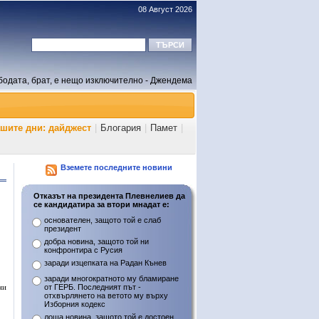
08 Август 2026
бодата, брат, е нещо изключително - Джендема
ашите дни: дайджест
|
Блогария
|
Памет
|
Вземете последните новини
Отказът на президента Плевнелиев да
се кандидатира за втори мнадат е:
основателен, защото той е слаб
президент
добра новина, защото той ни
конфронтира с Русия
заради изцепката на Радан Кънев
заради многократното му бламиране
ни
от ГЕРБ. Последният път -
отхвърлянето на ветото му върху
Изборния кодекс
лоша новина, защото той е достоен