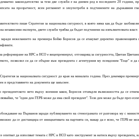
декватно законодателство за тези две служби е на дневен ред в последните 20 години, пр
липсата на прозрачност, ясен регламент и злоупотреби в подчинените на държавния гла
авителството пише Стратегия за национална сигурност, в която няма как да бъде заобиколе
а независими експерти, двете служби трябва да бъдат подчинени на изпълнителната власт.
 заради нежеланието на премиера Бойко Борисов да се атакуват директно правомощията 
онфликти.
за реформиране на НРС и НСО е вицепремиерът, отговарящ за сигурността, Цветан Цветано
ството, позволил си да се обърне към президента с агентурния му псевдоним "Гоце" и да 
 Стратегия за националната сигурност до края на миналата година. През декември премиер
зен и представянето на документа ще закъснее.
о президентското вето върху военния закон, Борисов отхвърли възможността да се отнем
лязвайки, че "един ден ГЕРБ може да има свой президент". Този ден може да бъде през есен
обождаване на Първанов заради публикуването на стенограмата от разговора му с минист
можно да се дистанцира от инициативата на партията си, макар да е ясно, че ГЕРБ не мо
се опитват да използват темата с НРС и НСО като инструмент за натиск върху президента, и