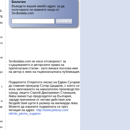
Бюлетин
Въведете вашия имейл адрес за да
получавате по-важните неща от
й-
Svobodata.com.
РБ
ва
се
са
ъм
Svobodata.com не носи отговорност за
съдържанието и авторските права на
препечатани статии - като винаги посочва име
ди
на автор и линк на първоначалната публикация.
Подкрепете Откритото писмо на Едвин Сугарев
до главния прокурор Сотир Цацаров, с което се
 с
иска започването на наказателно производство
срещу лицето Сергей Дмитриевич Станишев,
бивш министър-председател на България,
заради причинени от негови действия или
 и
бездействия щети в размер на милиарди лева.
ще
Можете да изразите подкрепата си чрез
петиция на адрес:
http://www.peticiq.com/
otkrito_pismo_sugarev
на
по