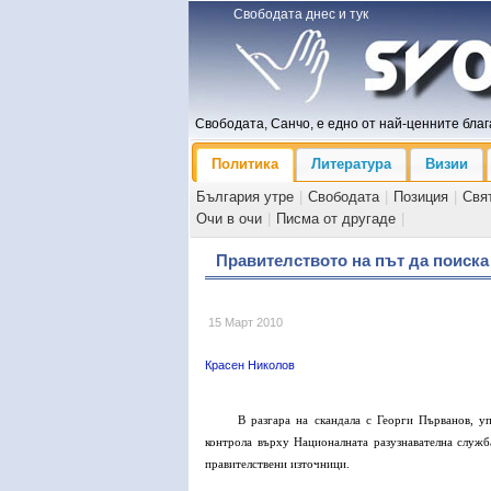
Свободата днес и тук
Свободата, Санчо, е едно от най-ценните блага
Политика
Литература
Визии
България утре
|
Свободата
|
Позиция
|
Свя
Очи в очи
|
Писма от другаде
|
Правителството на път да поиск
15 Март 2010
Красен Николов
В разгара на скандала с Георги Първанов, у
контрола върху Националната разузнавателна служ
правителствени източници.