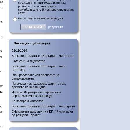
ез
президент и притежава визия за
развитието на България и
ва
приобщаването й към цивилизования
свят
нещо, което не ме интересува
на
резултати
на
Последни публикации
01/11/2016
в.
Банковият фалит на България - част пета
го
Сблъсък на лидерства
Банковият фалит на България - част
четвърта
ът
„Ден разделен“ или провалът на
балансирането
Ченалова към Цацаров: Царят е гол,
ат
времето на всеки идва
та
Избори: Формира се широка анти
евроатлантическа коалиция
За избора в изборите
ър
Банковият фалит на България - част трета
Официален документ на ЕП: "Русия иска
же
да разцепи Европа"
ли