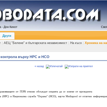
 - Дон Кихот
Сво
Други
т
|
АЕЦ "Белене" и българската независимост
|
На късо
|
Хроника на н
а контрола върху НРС и НСО
« назад
правляващите от ГЕРБ отново обсъждат опцията да се изземе от президента
ба (НРС) и Национална служба "Охрана" (НСО), научи Mediapool от отлично информира