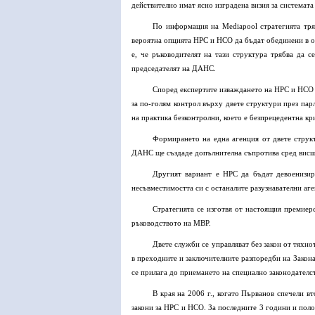
действително имат ясно изградена визия за системата
По информация на Mediapool стратегията тря
вероятна опцията НРС и НСО да бъдат обединени в 
е, че ръководителят на тази структура трябва да с
председателят на ДАНС.
Според експертите изваждането на НРС и НСО 
за по-голям контрол върху двете структури през пар
на практика безконтролни, което е безпрецедентна кр
Формирането на една агенция от двете струк
ДАНС ще създаде допълнителна съпротива сред висши
Другият вариант е НРС да бъдат девоенизи
несъвместимостта си с останалите разузнавателни аг
Стратегията се изготвя от настоящия премие
ръководството на МВР.
Двете служби се управляват без закон от тяхно
в преходните и заключителните разпоредби на Закона
се прилага до приемането на специално законодателс
В края на 2006 г., когато Първанов спечели в
закони за НРС и НСО. За последните 3 години и пол