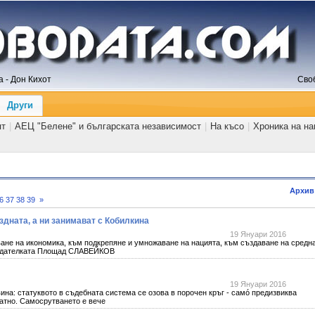
 - Дон Кихот
Сво
Други
ят
|
АЕЦ "Белене" и българската независимост
|
На късо
|
Хроника на н
Архив
6
37
38
39
»
дната, а ни занимават с Кобилкина
19 Януари 2016
ане на икономика, към подкрепяне и умножаване на нацията, към създаване на средн
 издателката Площад СЛАВЕЙКОВ
19 Януари 2016
ина: статуквото в съдебната система се озова в порочен кръг - самó предизвиква
ватно. Самосрутването е вече