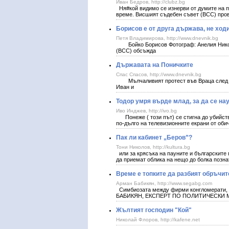
Иван Бедров, http://clubz.bg
Ня#кой видимо се изнерви от думите на 
време. Висшият съдебен съвет (ВСС) пров
Борисов е от друга държава, не ход
Петя Владимирова, http://www.dnevnik.bg
Бойко Борисов Фотограф: Анелия Никол
(ВСС) обсъжда
Държавата на Поничките
Спас Спасов, http://www.dnevnik.bg
Мълчаливият протест във Враца след см
Иван и
Тодор умря върде млад, за да се нау
Иво Инджев, http://ivo.bg
Понеже ( този път) се стигна до убийств
по-дълго на телевизионните екрани от оби
Пак ли кабинет „Беров”?
Тони Николов, http://kultura.bg
или за крясъка на пауните и българските
да приемат облика на нещо до болка позна
Време е топките да разбият обръчит
Арман Бабикян, http://www.segabg.com
Симбиозата между фирми конгломерати, к
БАБИКЯН, ЕКСПЕРТ ПО ПОЛИТИЧЕСКИ 
Жълтият господин "Кой"
Николай Флоров, http://kafene.net