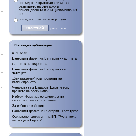
президент и притежава визия за
развитието на България и
приобщаването й към цивилизования
свят
нещо, което не ме интересува
резултати
Последни публикации
01/11/2016
Банковият фалит на България - част пета
Сблъсък на лидерства
Банковият фалит на България - част
четвърта
„Ден разделен“ или провалът на
балансирането
в,
Ченалова към Цацаров: Царят е гол,
времето на всеки идва
Избори: Формира се широка анти
евроатлантическа коалиция
За избора в изборите
Банковият фалит на България - част трета
Официален документ на ЕП: "Русия иска
да разцепи Европа"