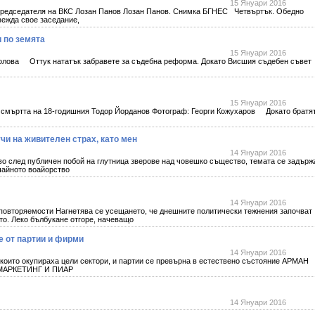
15 Януари 2016
председателя на ВКС Лозан Панов Лозан Панов. Снимка БГНЕС Четвъртък. Обедно
ежда свое заседание,
и по земята
15 Януари 2016
ова Оттук нататък забравете за съдебна реформа. Докато Висшия съдебен съвет
15 Януари 2016
ъртта на 18-годишния Тодор Йорданов Фотограф: Георги Кожухаров Докато братя
чи на живителен страх, като мен
14 Януари 2016
о след публичен побой на глутница зверове над човешко същество, темата се задърж
чайното воайорство
14 Януари 2016
 повторяемости Нагнетява се усещането, че днешните политически тежнения започват
то. Леко бълбукане отгоре, начеващо
е от партии и фирми
14 Януари 2016
оито окупираха цели сектори, и партии се превърна в естествено състояние АРМАН
МАРКЕТИНГ И ПИАР
14 Януари 2016