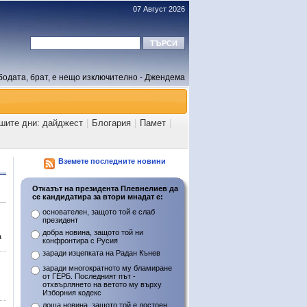
07 Август 2026
бодата, брат, е нещо изключително - Джендема
ашите дни: дайджест
|
Блогария
|
Памет
|
Вземете последните новини
Отказът на президента Плевнелиев да
се кандидатира за втори мнадат е:
основателен, защото той е слаб
президент
добра новина, защото той ни
а
конфронтира с Русия
заради изцепката на Радан Кънев
заради многократното му бламиране
от ГЕРБ. Последният път -
отхвърлянето на ветото му върху
Изборния кодекс
лоша новина, защото той е достоен