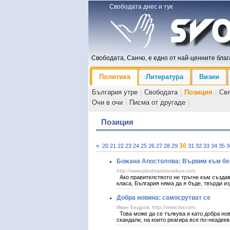
Свободата днес и тук
Свободата, Санчо, е едно от най-ценните блага
Политика
Литература
Визии
България утре
|
Свободата
|
Позиция
|
Св
Очи в очи
|
Писма от другаде
|
Позиция
30
«
20
21
22
23
24
25
26
27
28
29
31
32
33
34
35
3
Божана Апостолова: Вървим към без
http://www.ploshtadslaveikov.com
Ако правителството не тръгне към създав
класа, България няма да я бъде, твърди
Добра новина: самосрутват се
Иван Бедров, http://www.dw.com
Това може да се тълкува и като добра нов
скандали, на които реагира все по-неадек