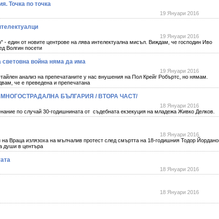
я. Точка по точка
19 Януари 2016
нтелектуалци
19 Януари 2016
" - един от новите центрове на лява интелектуална мисъл. Виждам, че господин Иво
ед Волгин посети
а световна война няма да има
19 Януари 2016
тайлен анализ на препечатаните у нас внушения на Пол Крейг Робъртс, но нямам.
вам, че е преведена и препечатана
МНОГОСТРАДАЛНА БЪЛГАРИЯ / ВТОРА ЧАСТ/
18 Януари 2016
е по случай 30-годишнината от съдебната екзекуция на младежа Живко Делков.
18 Януари 2016
на Враца излязоха на мълчалив протест след смъртта на 18-годишния Тодор Йордано
а души в центъра
тата
18 Януари 2016
18 Януари 2016