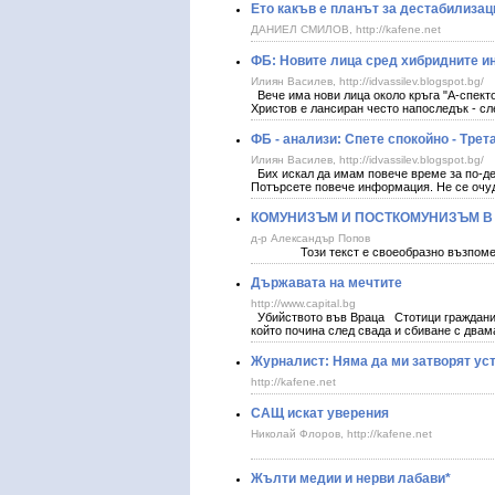
Ето какъв е планът за дестабилизаци
ДАНИЕЛ СМИЛОВ, http://kafene.net
ФБ: Новите лица сред хибридните и
Илиян Василев, http://idvassilev.blogspot.bg/
Вече има нови лица около кръга "А-спекто
Христов е лансиран често напоследък - сл
ФБ - анализи: Спете спокойно - Трет
Илиян Василев, http://idvassilev.blogspot.bg/
Бих искал да имам повече време за по-де
Потърсете повече информация. Не се очуд
КОМУНИЗЪМ И ПОСТКОМУНИЗЪМ В 
д-р Александър Попов
Този текст е своеобразно възпоменани
Държавата на мечтите
http://www.capital.bg
Убийството във Враца Стотици граждани 
който почина след свада и сбиване с двам
Журналист: Няма да ми затворят ус
http://kafene.net
САЩ искат уверения
Николай Флоров, http://kafene.net
Жълти медии и нерви лабави*