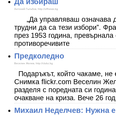
Да избираш
Антоний Гълъбов, http://offnews.bg
„Да управляваш означава да
трудни да са тези избори”. Фр
през 1953 година, превърнала 
противоречивите
Предколедно
Веселин Желев, http://clubz.bg
Подаръкът, който чакаме, не 
Снимка flickr.com Веселин Же
разделя с поредната си година
очакване на криза. Вече 26 го
Михаил Неделчев: Нужна е