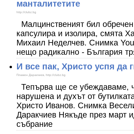
манталитетите
http://clubz.bg
Малцинственият бил обречен д
капсулира и изолира, смята Х
Михаил Неделчев. Снимка You
нещо радикално - България тр
И все пак, Христо успя да 
Пламен Даракчиев, http://clubz.bg
Тепърва ще се убеждаваме, ч
нарушена и духът от бутилката
Христо Иванов. Снимка Весе
Даракчиев Някъде през март и
събрание