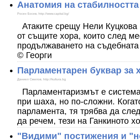
Анатомия на стабилността
Росен Босев, http://www.capital.bg/
Атаките срещу Нели Куцкова 
от същите хора, които след м
продължаването на съдеб
© Георги
Парламентарен буквар за 
Даниел Смилов, http://kultura.bg
Парламентаризмът е система 
при шаха, но по-сложни. Когат
парламента, тя трябва да след
да речем, тези на Ганкиното х
"Видими" постижения и "