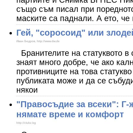
партиите ѝ Снимка БГНЕС Ник
също съм писал при поредното
маските са паднали. А ето, че
Гей, "соросоид" или злоде
Иван Бедров, http://www.dw.de
Бранителите на статуквото в
знаят много добре, че ако ка
противниците на това статукво
публиката може и да се събуди
някои
"Правосъдие за всеки": Г-
нямате време и комфорт
http://clubz.bg