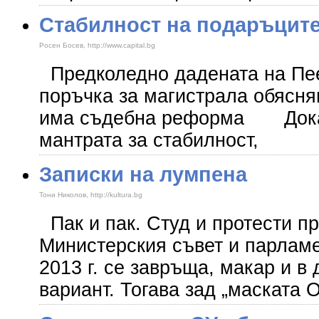
Стабилност на подаръците
Росен Босев, http://www.capital.bg
Предколедно дадената на Пее
поръчка за магистрала обясня
има съдебна реформа Дока
мантрата за стабилност,
Записки на лумпена
Тони Николов, http://kultura.bg
Пак и пак. Студ и протести п
Министерския съвет и парлам
2013 г. се завръща, макар и в
вариант. Тогава зад „маската 