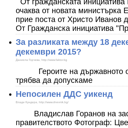
От гражданската инициатива 
очаква от новата министърка 
прие поста от Христо Иванов 
От Гражданска инициатива "П
За разликата между 18 дек
декември 2015?
Даниела Горчева, http://www.faktor.bg
Героите на държавнот
трябва да допускаме
Непосилен ДДС уикенд
Влади Кундера, http://www.dnevnik.bg/
Владислав Горанов на зас
правителството Фотограф: Ц