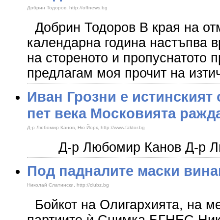
Добрин Тодоров, http://offnews.bg
Добрин Тодоров В края на о
календарна година настъпва в
на стореното и пропуснатото п
предлагам моя прочит на изти
Иван Грозни е истинският 
пет века Московията ражд
Д-р Любомир Канов, Ню Йорк, http://www.faktor.bg
​ Д-р Любомир Канов Д-р 
Под падналите маски вина
Николай Слатински, http://clubz.bg
Бойкот на Олигархията, на ме