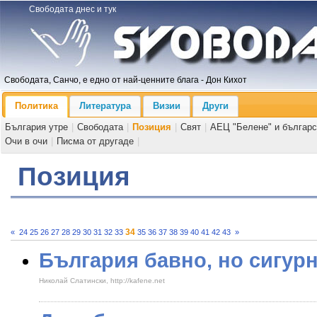
Свободата днес и тук
Свободата, Санчо, е едно от най-ценните блага - Дон Кихот
Политика
Литература
Визии
Други
България утре
|
Свободата
|
Позиция
|
Свят
|
АЕЦ "Белене" и българс
Очи в очи
|
Писма от другаде
|
Позиция
34
«
24
25
26
27
28
29
30
31
32
33
35
36
37
38
39
40
41
42
43
»
България бавно, но сигур
Николай Слатински, http://kafene.net