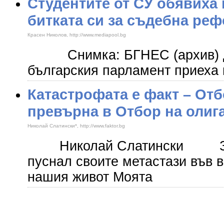
Студентите от СУ обявиха 
битката си за съдебна ре
Красен Николов, http://www.mediapool.bg
Снимка: БГНЕС (архив) Де
българския парламент приеха
Катастрофата е факт – Отб
превърна в Отбор на олиг
Николай Слатински*, http://www.faktor.bg
​ Николай Слатински Задк
пуснал своите метастази във 
нашия живот Моята