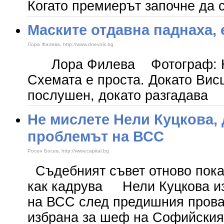
Когато премиерът започне да 
Маските отдавна паднаха,
Лора Филева, http://www.dnevnik.bg
Лора Филева Фотограф: 
Схемата е проста. Докато Вис
послушен, докато разгадава
Не мислете Нели Куцкова, 
проблемът на ВСС
Росен Босев, http://www.capital.bg
Съдебният съвет отново пока
как кадрува Нели Куцкова из
на ВСС след предишния прова
избрана за шеф на Софийския