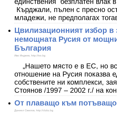
единствения безплатен влак в
Кърджали, пълен с пресно ост
младежи, не предполагах тога
Цвилизационният избор в 
немощната Русия от мощни
България
Иво Инджев, http://ivo.bg
„Нашето място е в ЕС, но вс
отношение на Русия показва 
собствените ни комплекси, за
Стоянов /1997 – 2002 г./ на к
От плаващо към потъващо
Даниел Смилов, http://clubz.bg