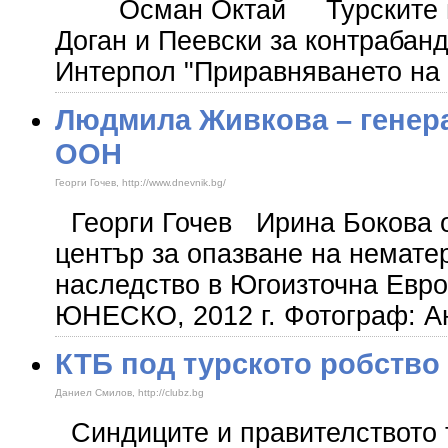
Осман Октай Турските вл
Доган и Пеевски за контрабанд
Интерпол "Приравняването на
Людмила Живкова – генера
ООН
Георги Гочев, http://www.dnevnik.bg/
Георги Гочев Ирина Бокова о
център за опазване на немате
наследство в Югоизточна Евро
ЮНЕСКО, 2012 г. Фотограф: А
КТБ под турското робство
Даниел Смилов, http://clubz.bg
Синдиците и правителството т