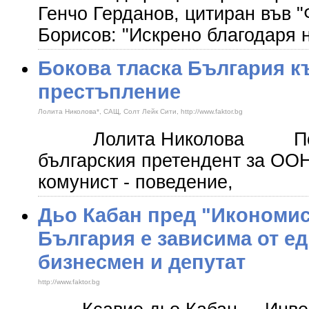
Генчо Герданов, цитиран във "
Борисов: "Искрено благодаря н
​Бокова тласка България 
престъпление
Лолита Николова*, САЩ, Солт Лейк Сити, http://www.faktor.bg
Лолита Николова Пове
българския претендент за ООН
комунист - поведение,
Дьо Кабан пред "Икономис
България е зависима от ед
бизнесмен и депутат
http://www.faktor.bg