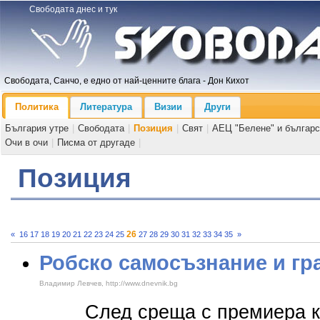
Свободата днес и тук
Свободата, Санчо, е едно от най-ценните блага - Дон Кихот
Политика
Литература
Визии
Други
България утре
|
Свободата
|
Позиция
|
Свят
|
АЕЦ "Белене" и българс
Очи в очи
|
Писма от другаде
|
Позиция
26
«
16
17
18
19
20
21
22
23
24
25
27
28
29
30
31
32
33
34
35
»
Робско самосъзнание и гр
Владимир Левчев, http://www.dnevnik.bg
След среща с премиера км