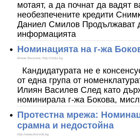
мотаят, а да почнат да вадят в
необезпечените кредити Сним
Даниел Смилов Продължават д
информацията
Номинацията на г-жа Боков
Илиян Василев, http://clubz.bg
Кандидатурата не е консенсу
от една група от номенклатура
Илиян Василев След като дър
номинирала г-жа Бокова, мисл
Протестна мрежа: Номинац
срамна и недостойна
http://www.dnevnik.bg