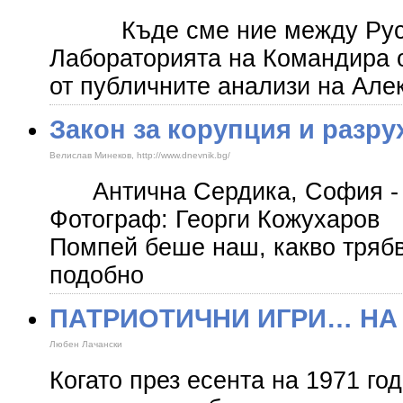
Къде сме ние между Рус
Лабораторията на Командира о
от публичните анализи на Але
Закон за корупция и разру
Велислав Минеков, http://www.dnevnik.bg/
Антична Сердика, София - к
Фотограф: Георги Кожухаров 
Помпей беше наш, какво тряб
подобно
ПАТРИОТИЧНИ ИГРИ… НА
Любен Лачански
Когато през есента на 1971 го