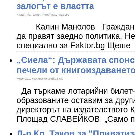
залогът е властта
Калин Манолов*, http://www.faktor.bg
​ Калин Манолов Граждани 
да правят заедно политика. Не
специално за Faktor.bg Щеше
„Сиела“: Държавата спонс
печели от книгоиздаванет
http://www.ploshtadslaveikov.com
Да търкаме лотарийни билетче
образованите оставим за друг
директорът на издателството 
Площад СЛАВЕЙКОВ „Само п
Д-р Кр. Таков за "Привати