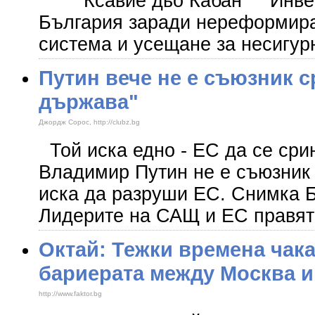
Ксавие дьо Кабан Инвести
България заради нереформир
система и усещане за несигур
Путин вече не е съюзник 
държава"
Джордж Сорос, http://clubz.bg
Той иска едно - ЕС да се сри
Владимир Путин не е съюзник
иска да разруши ЕС. Снимка
Лидерите на САЩ и ЕС правят
Октай: Тежки времена чака
бариерата между Москва и
http://www.faktor.bg