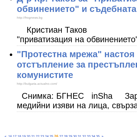
обвинението" и съдебната
http://frognews.bg
Кристиан Таков Отг
"приватизация на обвинението
"Протестна мрежа" настоя
отстъпление за престъпле
комунистите
http://bulgaria.actualno.com/
Снимка: БГНЕС inSha Зара
медийни изяви на лица, свърз
26
«
16
17
18
19
20
21
22
23
24
25
27
28
29
30
31
32
33
34
35
»