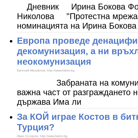
Дневник Ирина Бокова Фот
Николова "Протестна мрежа"
номинацията на Ирина Бокова
Европа проведе денацифи
декомунизация, а ни връх
неокомунизация
Евгений Михайлов, http://www.faktor.bg
​ Забраната на комунист
важна част от разграждането 
държава Има ли
За КОЙ играе Костов в бит
Турция?
Иван Сотиров, http://www.faktor.bg