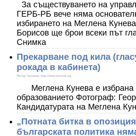
За съществуването на управ
ГЕРБ-РБ вече няма основател
избирането на Меглена Кунева
Борисов ще брои всеки път гл
Снимка
Прекарване под кила (глас
рокада в кабинета)
Петър Чолаков, http://www.dnevnik.bg
Меглена Кунева е избрана з
образованието Фотограф: Ге
Кандидатурата на Меглена Кун
„Потната битка в опозиция
българската политика няма