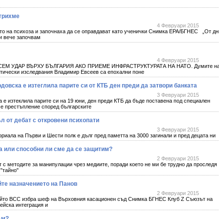
зтрихме
4 Февруари 2015
о на психоза и започнаха да се оправдават като ученички Снимка EPA/БГНЕС „От дн
 и вече започвам
4 Февруари 2015
НЕСЕМ УДАР ВЪРХУ БЪЛГАРИЯ АКО ПРИЕМЕ ИНФРАСТРУКТУРАТА НА НАТО. Думите н
итически изследвания Владимир Евсеев са епохални поне
овска е изтеглила парите си от КТБ ден преди да затвори банката
3 Февруари 2015
а е изтеклила парите си на 19 юни, ден преди КТБ да бъде поставена под специален
а е престъпление според българските
ъл от дебат с откровени психопати
3 Февруари 2015
ала на Първи и Шести полк е дълг пред паметта на 3000 загинали и пред децата ни
а или способни ли сме да се защитим?
2 Февруари 2015
с методите за манипулации чрез медиите, поради което не ми бе трудно да проследя
 "тайно"
те назначението на Панов
2 Февруари 2015
ойто ВСС избра шеф на Върховния касационен съд Снимка БГНЕС Клуб Z Съюзът на
ейска интеграция и
ъм?