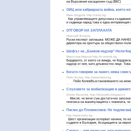
на Върховния касационен съд (ВКС)
ОИЦ или хибридната война, която и
Иван Бедров, http://clubz.bg
Как управляващите допуснаха създаванет
и седмици наред това е една интервенция
ОТГОВОР НА ЗАПЛАХАТА
Николай Флоров
Руски експерт заплашва: МОЖЕ ДА НА
директора на Центъра за обществено-пол
Шефът на „Банков надзор“ Нели Корд
Мирослав Иванов http://e-vestnik.bg
Бордерото, от което се вижда, че Кордовск
надзор от нея, като длъжностно лице. Тов
Когато говорим за памет, няма смис
Пейо Колев, http://www.faktor.bg
Пейо Колев ​ Възстановяването на мемори
Слуховете за мобилизация в армият
Илиян Василев, http://idvassilev.blogspot.it
Мисля, че вече съм достатъчно запознат 
генезиса на манипулацията с новината, че
Писмо до Плевнелиев: Не подписвай
http://www.clubz.bg
Шест организации оспорват начина, по к
съдиите в България, Асоциацията за европ
Сириза – ляв ренесанс или популиз