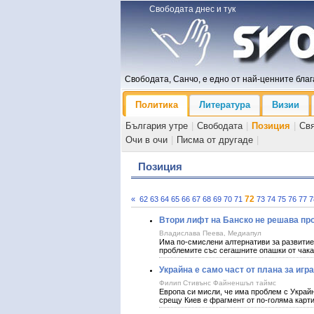
Свободата днес и тук
Свободата, Санчо, е едно от най-ценните блага
Политика
Литература
Визии
България утре
|
Свободата
|
Позиция
|
Св
Очи в очи
|
Писма от другаде
|
Позиция
72
«
62
63
64
65
66
67
68
69
70
71
73
74
75
76
77
7
Втори лифт на Банско не решава про
Владислава Пеева, Медиапул
Има по-смислени алтернативи за развитиет
проблемите със сегашните опашки от чакащ
Украйна е само част от плана за игр
Филип Стивънс Файненшъл таймс
Европа си мисли, че има проблем с Украй
срещу Киев е фрагмент от по-голяма карт