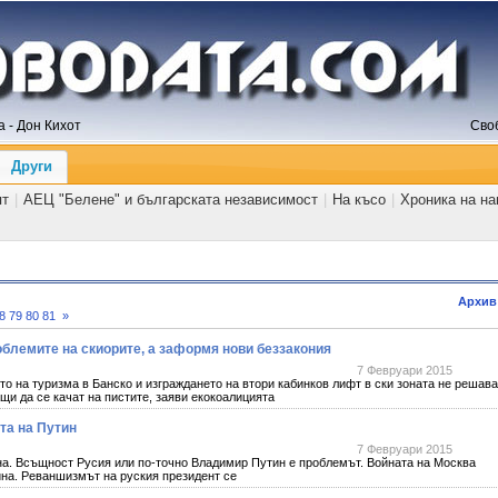
 - Дон Кихот
Сво
Други
ят
|
АЕЦ "Белене" и българската независимост
|
На късо
|
Хроника на н
Архив
8
79
80
81
»
блемите на скиорите, а заформя нови беззакония
7 Февруари 2015
о на туризма в Банско и изграждането на втори кабинков лифт в ски зоната не решава
и да се качат на пистите, заяви екокоалицията
ата на Путин
7 Февруари 2015
на. Всъщност Русия или по-точно Владимир Путин е проблемът. Войната на Москва
ина. Реваншизмът на руския президент се