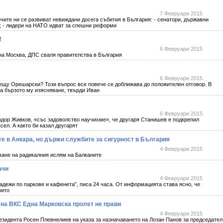
7 Февруари 2015
чите ни се развиват невиждани досега събития в България: - сенатори, държавни
; - лидери на НАТО идват за спешни реформи
!
6 Февруари 2015
сква, ДПС сваля правителства в България
6 Февруари 2015
щу Орешарски? Този въпрос все повече се доближава до положителен отговор. В
за бързото му изясняване, твърди Иван
6 Февруари 2015
Тодор Живков, «със задоволство научихме», че другаря Станишев е подкрепил
ел. А както би казал другарят
е в Анкара, но държи службите за сигурност в България
4 Февруари 2015
на радикалния ислям на Балканите
ачи
4 Февруари 2015
жи по паркове и кафенета”, писа 24 часа. От информацията става ясно, че
оито
 на ВКС Една Марковска пролет не прави
4 Февруари 2015
дента Росен Плевнелиев на указа за назначаването на Лозан Панов за председател