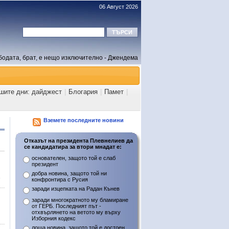
06 Август 2026
бодата, брат, е нещо изключително - Джендема
ашите дни: дайджест
|
Блогария
|
Памет
|
Вземете последните новини
Отказът на президента Плевнелиев да
се кандидатира за втори мнадат е:
основателен, защото той е слаб
президент
добра новина, защото той ни
конфронтира с Русия
заради изцепката на Радан Кънев
заради многократното му бламиране
от ГЕРБ. Последният път -
отхвърлянето на ветото му върху
Изборния кодекс
лоша новина, защото той е достоен