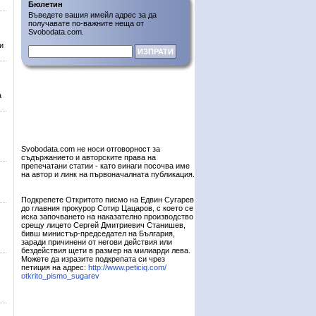
Бюлетин
Въведете вашия имейл адрес за да
получавате по-важните неща от
Svobodata.com.
и
а
Svobodata.com не носи отговорност за
съдържанието и авторските права на
препечатани статии - като винаги посочва име
на автор и линк на първоначалната публикация.
Подкрепете Откритото писмо на Едвин Сугарев
до главния прокурор Сотир Цацаров, с което се
иска започването на наказателно производство
срещу лицето Сергей Дмитриевич Станишев,
бивш министър-председател на България,
заради причинени от негови действия или
бездействия щети в размер на милиарди лева.
Можете да изразите подкрепата си чрез
петиция на адрес:
http://www.peticiq.com/
otkrito_pismo_sugarev