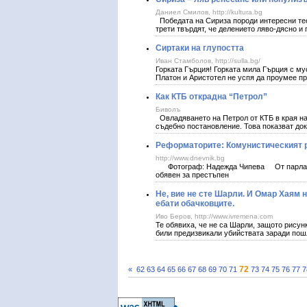
Даниел Смилов, http://kultura.bg
Победата на Сириза породи интересни теоре
трети твърдят, че делението ляво-дясно и
Сиртаки на глупостта
Иван Стамболов, http://sulla.bg/
Горката Гърция! Горката мила Гърция с му
Платон и Аристотел не успя да проумее п
Как КТБ открадна “Петрол”
Биволъ
Овладяването на Петрол от КТБ в края на 
съдебно постановление. Това показват док
Реформаторите: Комунистическият р
http://www.dnevnik.bg
Фотограф: Надежда Чипева От парламен
обявен за престъпен
Не, вие не сте Шарли. И Омар Хаям н
ебати обачковците.
Иво Беров, http://www.ivremena.com
Те обявиха, че не са Шарли, защото рисун
били прeдизвикали убийствата заради пошл
72
«
62
63
64
65
66
67
68
69
70
71
73
74
75
76
77
7