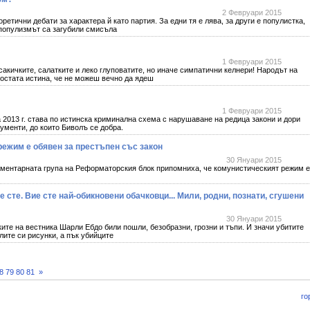
2 Февруари 2015
тични дебати за характера й като партия. За едни тя е лява, за други е популистка,
 популизмът са загубили смисъла
1 Февруари 2015
сакичките, салатките и леко глуповатите, но иначе симпатични келнери! Народът на
ростата истина, че не можеш вечно да ядеш
1 Февруари 2015
2013 г. става по истинска криминална схема с нарушаване на редица закони и дори
ументи, до които Биволъ се добра.
ежим е обявен за престъпен със закон
30 Януари 2015
тарната група на Реформаторския блок припомниха, че комунистическият режим е
е сте. Вие сте най-обикновени обачковци... Мили, родни, познати, сгушени
30 Януари 2015
ките на вестника Шарли Ебдо били пошли, безобразни, грозни и тъпи. И значи убитите
ите си рисунки, а пък убийците
8
79
80
81
»
го