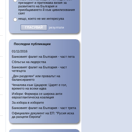
президент и притежава визия за
развитието на България и
приобщаването й към цивилизования
свят
нещо, което не ме интересува
резултати
Последни публикации
01/11/2016
Банковият фалит на България - част пета
Сблъсък на лидерства
Банковият фалит на България - част
четвърта
„Ден разделен“ или провалът на
балансирането
Ченалова към Цацаров: Царят е гол,
времето на всеки идва
Избори: Формира се широка анти
евроатлантическа коалиция
За избора в изборите
Банковият фалит на България - част трета
Официален документ на ЕП: "Русия иска
да разцепи Европа"