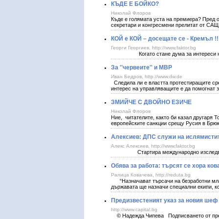
КЪДЕ Е БОЙКО?
Николай Флоров
Къде е голямата уста на премиера? Пред о
секретари и конгресмени прелитат от САЩ
​КОЙ е КОЙ – досещате се - Кремъл !!
Георги Георгиев, http://www.faktor.bg
Когато стане дума за интереси на Мо
За ''червеите'' и МВР
Иван Бедров, http://www.dw.de
Следила ли е властта протестиращите сре
интерес на управляващите е да помогнат 
ЗМИЙЧЕ С ДВОЙНО ЕЗИЧЕ
Николай Флоров
Ние, читателите, както би казал другаря 
европейските санкции срещу Русия в Брюкс
Алексиев: ДПС служи на ислямистит
Алекс Алексиев, http://www.faktor.bg
Стартира международно изследване 
Обява за работа: търсят се хора ков
Ралица Ковачева, http://reduta.bg
“Назначават търсачи на безработни младе
държавата ще назначи специални екипи, к
Предизвестеният указ за новия шеф
http://www.capital.bg
© Надежда Чипева Подписването от прези