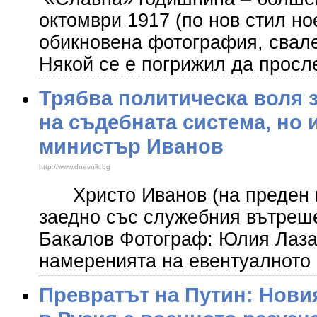
октомври 1917 (по нов стил но
обикновена фотография, свале
Някой се е погрижил да просл
Трябва политическа воля 
на съдебната система, но и
министър Иванов
http://www.dnevnik.bg
Христо Иванов (на преден п
заедно със служебния вътреш
Бакалов Фотограф: Юлия Лаз
намеренията на евентуалното
Превратът на Путин: Нови