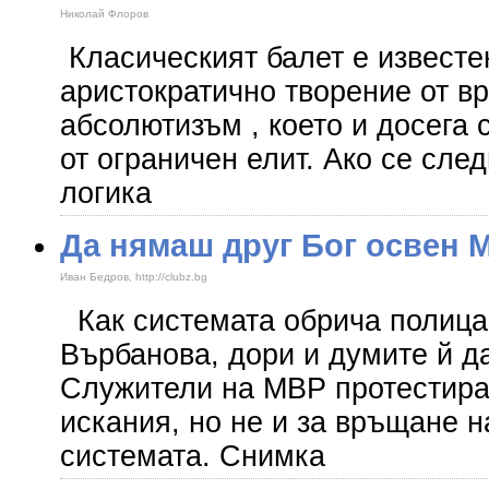
Николай Флоров
Класическият балет е известе
аристократично творение от в
абсолютизъм , което и досега 
от ограничен елит. Ако се сле
логика
Да нямаш друг Бог освен 
Иван Бедров, http://clubz.bg
Как системата обрича полица
Върбанова, дори и думите й д
Служители на МВР протестира
искания, но не и за връщане н
системата. Снимка