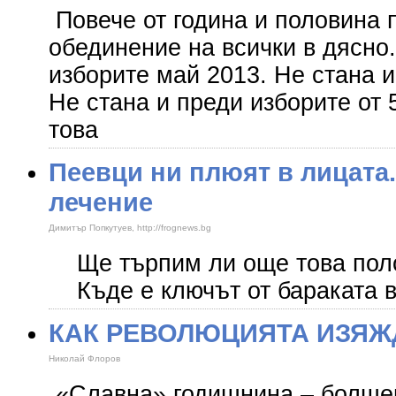
Повече от година и половина 
обединение на всички в дясно.
изборите май 2013. Не стана и
Не стана и преди изборите от 
това
Пеевци ни плюят в лицата.
лечение
Димитър Попкутуев, http://frognews.bg
Ще търпим ли още т
Къде е ключът от бараката в
КАК РЕВОЛЮЦИЯТА ИЗЯЖ
Николай Флоров
«Славна» годишнина – болшев