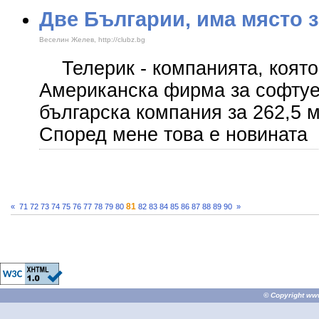
Две Българии, има място з
Веселин Желев, http://clubz.bg
Телерик - компанията, която.
Американска фирма за софтуе
българска компания за 262,5 
Според мене това е новината
81
«
71
72
73
74
75
76
77
78
79
80
82
83
84
85
86
87
88
89
90
»
© Copyright
ww