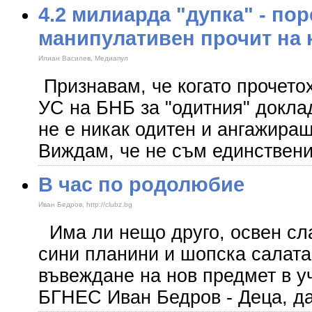
4.2 милиарда "дупка" - по
манипулативен прочит на 
Илиан Василев, Медиапул
Признавам, че когато прочето
УС на БНБ за "одитния" доклад
не е никак одитен и ангажиращ
Виждам, че не съм единствени
В час по родолюбие
Иван Бедров, http://clubz.bg
Има ли нещо друго, освен сла
сини планини и шопска салата
въвеждане на нов предмет в 
БГНЕС Иван Бедров - Деца, д