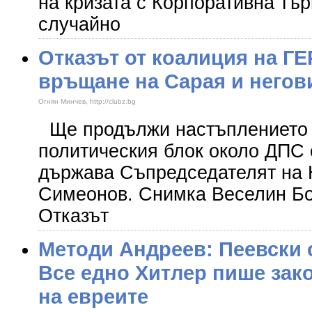
на кризата с Корпоративна тър
случайно
Отказът от коалиция на ГЕ
връщане на Сарая и негов
Огнян Минчев, http://clubz.bg
Ще продължи настъплението 
политическия блок около ДПС
държава Съпредседателят на
Симеонов. Снимка Веселин Б
Отказът
Методи Андреев: Пеевски 
Все едно Хитлер пише зако
на евреите