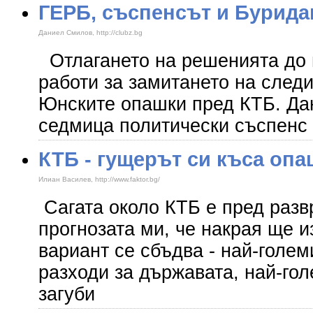
ГЕРБ, съспенсът и Бурида
Даниел Смилов, http://clubz.bg
Отлагането на решенията до 
работи за замитането на след
Юнските опашки пред КТБ. Да
седмица политически съспенс 
​КТБ - гущерът си къса опа
Илиан Василев, http://www.faktor.bg/
Сагата около КТБ е пред разв
прогнозата ми, че накрая ще 
вариант се сбъдва - най-голе
разходи за държавата, най-го
загуби