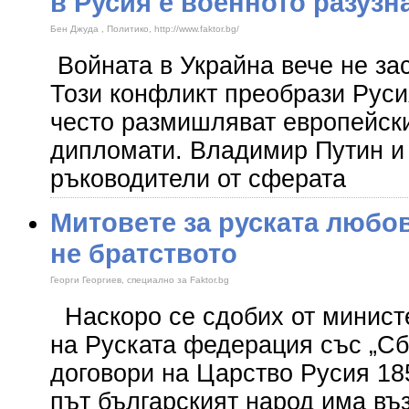
в Русия е военното разузн
Бен Джуда , Политико, http://www.faktor.bg/
Войната в Украйна вече не за
Този конфликт преобрази Руси
често размишляват европейск
дипломати. Владимир Путин и
ръководители от сферата
Митовете за руската любов
не братството
Георги Георгиев, специално за Faktor.bg
Наскоро се сдобих от минист
на Руската федерация със „Сб
договори на Царство Русия 185
път българският народ има въ