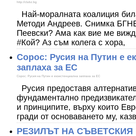
http://clubz.bg
Най-моралната коалиция бил
Методи Андреев. Снимка БГНЕС
Пеевски? Ама как вие ме вижда
#Кой? Аз съм колега с хора,
Сорос: Русия на Путин е е
заплаха за ЕС
Сорос: Русия на Путин е екзистенциална заплаха за ЕС
Русия предоставя алтернатива
фундаментално предизвикател
и принципите, върху които Ев
гради от основаването му,
РЕЗИЛЪТ НА СЪВЕТСКИЯ