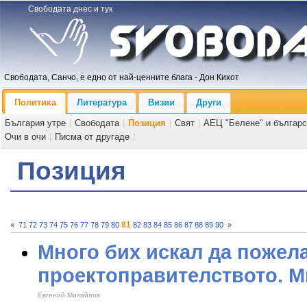
Свободата днес и тук
Свободата, Санчо, е едно от най-ценните блага - Дон Кихот
Политика
Литература
Визии
Други
България утре
|
Свободата
|
Позиция
|
Свят
|
АЕЦ "Белене" и българс
Очи в очи
|
Писма от другаде
|
Позиция
81
«
71
72
73
74
75
76
77
78
79
80
82
83
84
85
86
87
88
89
90
»
Много бих искал да пожела
проектоправителството. Мн
Евгений Михайлов