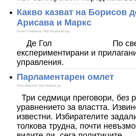
Какво казват на Борисов д
Арисава и Маркс
Огнян Стефанов, http://frognews.bg/
Де Гол По света
експериментирани и прилагани
управления.
Парламентарен омлет
Тони Николов, http://kultura.bg
Три седмици преговори, без 
уравнението за властта. Изви
известни. Избирателите задал
толкова трудна, почти невъзмо
видите ли, сега политиците