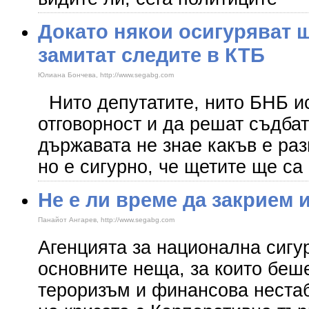
Докато някои осигуряват ш
замитат следите в КТБ
Юлиана Бончева, http://www.segabg.com
Нито депутатите, нито БНБ и
отговорност и да решат съдбат
държавата не знае какъв е раз
но е сигурно, че щетите ще са
Не е ли време да закрием
Панайот Ангарев, http://www.segabg.com
Агенцията за национална сигу
основните неща, за които беш
тероризъм и финансова неста