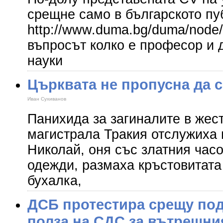
срещне само в българското пу
http://www.duma.bg/duma/node/
въпросът колко е професор и 
науки
Църквата не пропусна да 
Иван Сухиванов
Панихида за загиналите в жес
магистрала Тракия отслужиха 
Николай, оня със златния часо
одежди, размаха кръстовитата 
бухалка,
ДСБ протестира срещу под
полза на СДС за вътрешни