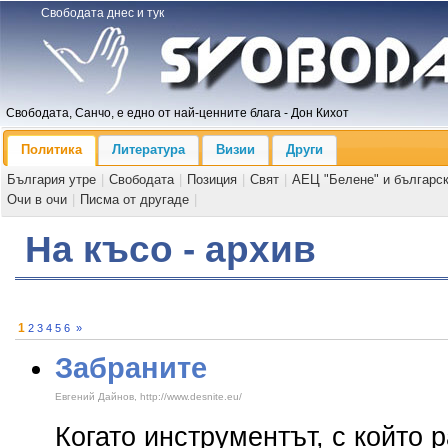
Свободата днес и тук
Свободата, Санчо, е едно от най-ценните блага - Дон Кихот
Политика
Литература
Визии
Други
България утре
|
Свободата
|
Позиция
|
Свят
|
АЕЦ "Белене" и българс
Очи в очи
|
Писма от другаде
|
На късо - архив
1
2
3
4
5
6
»
Забраните
Евгений Дайнов, http://www.desnite.eu/
Когато инструментът, с който 