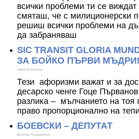
всички проблеми ти се виждат 
смяташ, че с милиционерски 
решиш всички проблеми на дъ
да забраняваш
SIС TRANSIT GLORIA MUN
ЗА БОЙКО ПЪРВИ МЪДРИ
Николай Флоров
Тези афоризми важат и за дос
десарско ченге Гоце Първанов
разлика – мълчанието на тоя
право пропорционално на тепи
БОЕВСКИ – ДЕПУТАТ
Веселин Кандимиров