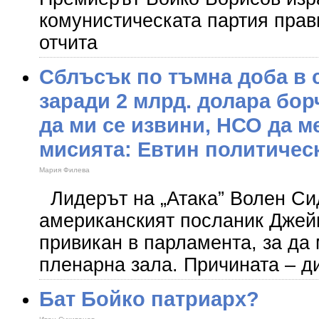
комунистическата партия прави
отчита
Сблъсък по тъмна доба в 
заради 2 млрд. долара бо
да ми се извини, НСО да ме
мисията: Евтин политичес
Мария Филева
Лидерът на „Атака” Волен Си
американският посланик Джей
привикан в парламента, за да 
пленарна зала. Причината – д
Бат Бойко патриарх?