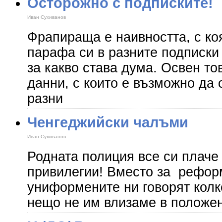
Осторожно с подписките!
Иван Сухиванов
Фрапираща е наивността, с ко
парафа си в разните подписки
за какво става дума. Освен то
данни, с които е възможно да 
разни
Ченгеджийски чалъми
Иван Сухиванов
Родната полиция все си плаче
привилегии! Вместо за рефор
униформените ни говорят колк
нещо не им влизаме в положен