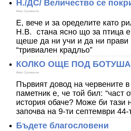
Н./ДС/ Величество се покр
Иван Сухиванов
Е, вече и за оределите като р
Н.В. стана ясно що за птица е
щеше да ни учи и да ни прави 
“тривиален крадльо”
КОЛКО ОЩЕ ПОД БОТУША
Иван Сухиванов
Първият довод на червените в
паметник е, че той бил: “част 
история обаче? Може би тази 
започва на 9-ти септември 44-
Бъдете благословени