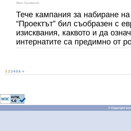
Иван Сухиванов
Тече кампания за набиране на
“Проектът” бил съобразен с е
изисквания, каквото и да означ
интернатите са предимно от р
1
2
3
4
5
6
»
© Copyright
ww