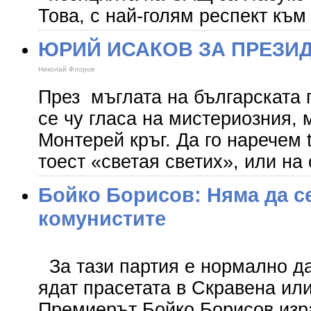
Това, с най-голям респект към
ЮРИЙ ИСАКОВ ЗА ПРЕЗИ
Николай Флоров
През мъглата на българската 
се чу гласа на мистериозния, 
Монтерей кръг. Да го наречем t
тоест «светая светих», или на
Бойко Борисов: Няма да с
комунистите
За тази партия е нормално да
ядат прасетата в Скравена или
Премиерът Бойко Борисов изр