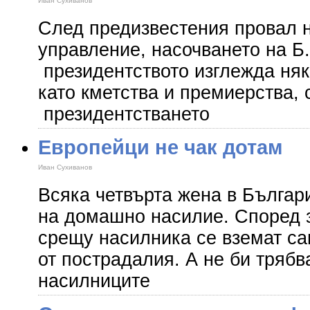
Иван Сухиванов
След предизвестения провал 
управление, насочването на Б
президентството изглежда няк
като кметства и премиерства, 
президентстването
Европейци не чак дотам
Иван Сухиванов
Всяка четвърта жена в Българ
на домашно насилие. Според з
срещу насилника се вземат са
от пострадалия. А не би трябв
насилниците