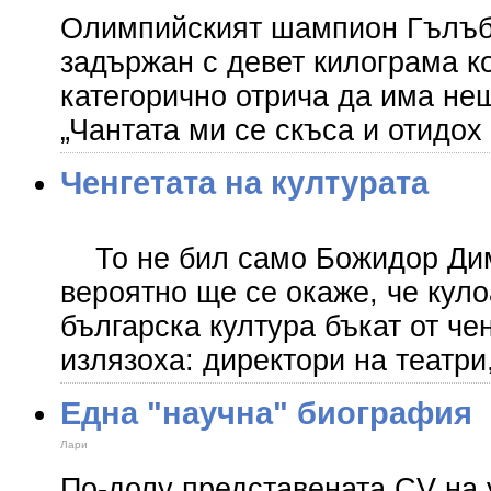
Олимпийският шампион Гълъби
задържан с девет килограма к
категорично отрича да има не
„Чантата ми се скъса и отидох
Ченгетата на културата
То не бил само Божидор Дим
вероятно ще се окаже, че кул
българска култура бъкат от че
излязоха: директори на театр
Една "научна" биография
Лари
По-долу представената CV на 