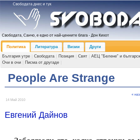
Свободата днес и тук
Свободата, Санчо, е едно от най-ценните блага - Дон Кихот
Политика
Литература
Визии
Други
България утре
|
Свободата
|
Позиция
|
Свят
|
АЕЦ "Белене" и българс
Очи в очи
|
Писма от другаде
|
People Are Strange
« на
14 Май 2010
Евгений Дайнов