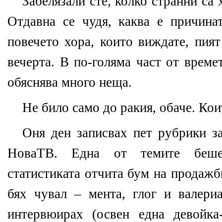
Забелязали сте, колко странни са 
Отдавна се чудя, каква е причина
повечето хора, които виждате, пия
вечерта. В по-голяма част от време
обяснява много неща.
Не било само до ракия, обаче. Кои
Оня ден записвах пет рубрики за
НоваТВ. Една от темите беше
статистиката отчита бум на продажб
бях чувал – мента, глог и валери
интервюирах (освен една девойка