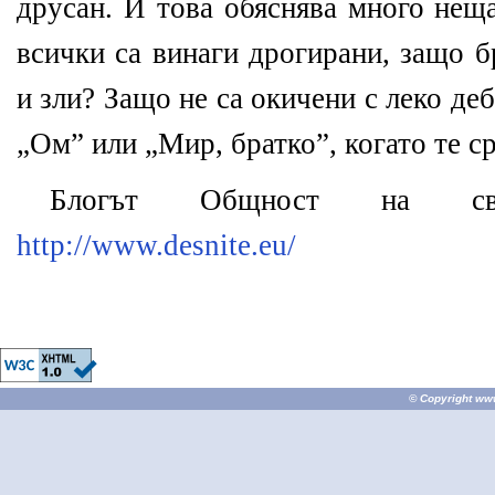
друсан. И това обяснява много неща
всички са винаги дрогирани, защо 
и зли? Защо не са окичени с леко де
„Ом” или „Мир, братко”, когато те с
Блогът Общност на св
http://www.desnite.eu/
© Copyright
ww