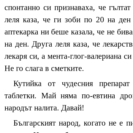
спонтанно си признаваха, че гълта
леля каза, че ги зоби по 20 на ден
аптекарка ни беше казала, че не бива
на ден. Друга леля каза, че лекарств
лекаря си, а мента-глог-валериана си
Не го слага в сметките.
Кутийка от чудесния препарат
таблетки. Май няма по-евтина дро
народът налита. Давай!
Българският народ, когато не е пи