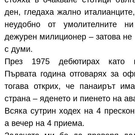
ден, гледаха жално италианците
неудобно от умолителните н
дежурен милиционер – затова не
с думи.
През 1975 дебютирах като п
Първата година отговарях за оф
тогава открих, че панаирът им
страна – яденето и пиенето на ав
Всяка сутрин ходех на 4 преско
а вечер на 4 приема.