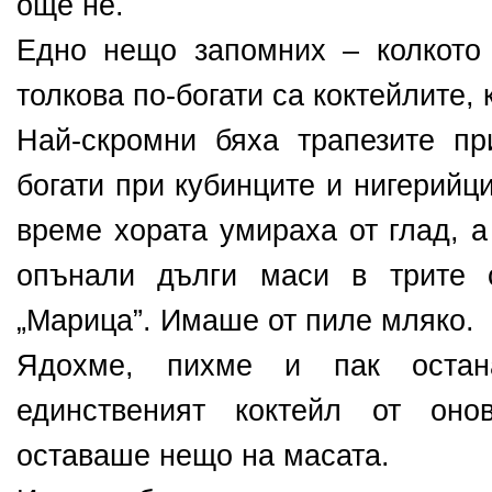
още не.
Едно нещо запомних – колкото 
толкова по-богати са коктейлите, 
Най-скромни бяха трапезите пр
богати при кубинците и нигерийц
време хората умираха от глад, 
опънали дълги маси в трите 
„Марица”. Имаше от пиле мляко.
Ядохме, пихме и пак оста
единственият коктейл от оно
оставаше нещо на масата.