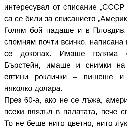
интересувал от списание „СССР 
са се били за списанието „Америк
Голям бой падаше и в Пловдив
спомням почти всичко, написана 
се докопах. Имаше голяма 
Бърстейн, имаше и снимки на
евтини роклички – пишеше и 
няколко долара.
През 60-а, ако не се лъжа, амер
всеки влязъл в палатата, вече с
То не беше нито цветно, нито лу