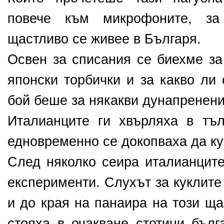
повече към микрофоните, за
щастливо се живее в Българя.
Освен за списания се биехме за 
японски торбички и за какво ли
бой беше за някакви дунапренени
Италианците ги хвърляха в тъ
едновременно се докопваха да ку
След няколко сеира италианците
експерименти. Слухът за куклите
и до края на панаира на този ща
стояха в очакване стотици бълг