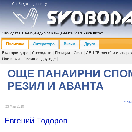
Свободата днес и тук
Свободата, Санчо, е едно от най-ценните блага - Дон Кихот
Политика
Литература
Визии
Други
България утре
|
Свободата
|
Позиция
|
Свят
|
АЕЦ "Белене" и българс
Очи в очи
|
Писма от другаде
|
ОЩЕ ПАНАИРНИ СПОМ
РЕЗИЛ И АВАНТА
« на
23 Май 2010
Евгений Тодоров