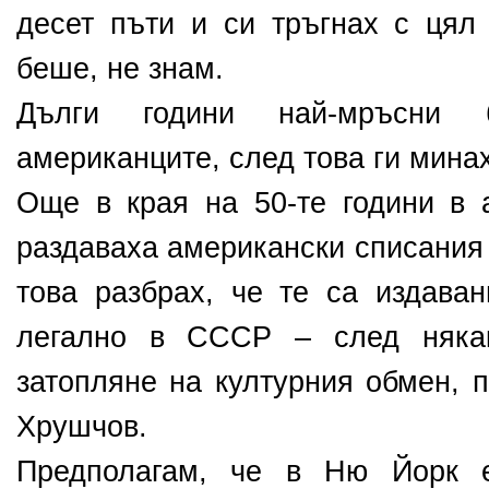
десет пъти и си тръгнах с цял
беше, не знам.
Дълги години най-мръсни 
американците, след това ги мина
Още в края на 50-те години в 
раздаваха американски списания 
това разбрах, че те са издаван
легално в СССР – след някак
затопляне на културния обмен, 
Хрушчов.
Предполагам, че в Ню Йорк 