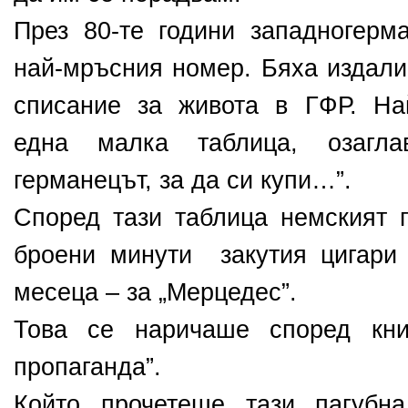
През 80-те години западногерм
най-мръсния номер. Бяха издали
списание за живота в ГФР. На
една малка таблица, озагла
германецът, за да си купи…”.
Според тази таблица немският 
броени минути закутия цигари
месеца – за „Мерцедес”.
Това се наричаше според книг
пропаганда”.
Който прочетеше тази пагубн