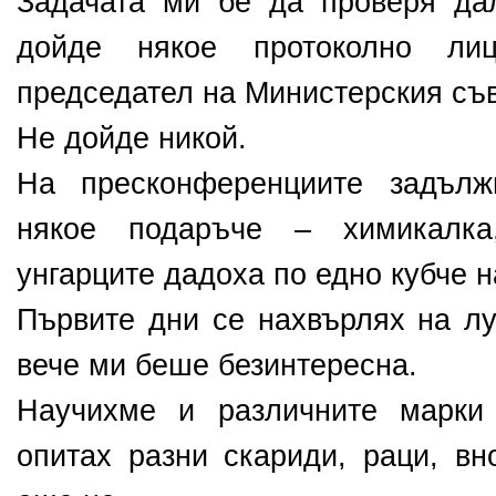
Задачата ми бе да проверя да
дойде някое протоколно ли
председател на Министерския съв
Не дойде никой.
На пресконференциите задъл
някое подаръче – химикалка
унгарците дадоха по едно кубче н
Първите дни се нахвърлях на лу
вече ми беше безинтересна.
Научихме и различните марки
опитах разни скариди, раци, вн