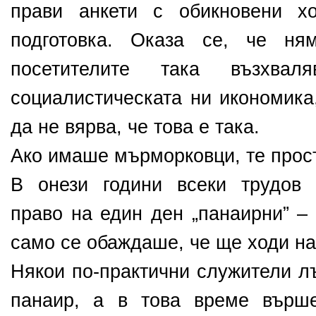
прави анкети с обикновени х
подготовка. Оказа се, че н
посетителите така възхвал
социалистическата ни икономика
да не вярва, че това е така.
Ако имаше мърморковци, те прост
В онези години всеки трудов
право на един ден „панаирни” –
само се обаждаше, че ще ходи на
Някои по-практични служители л
панаир, а в това време върше