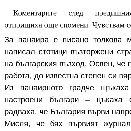
Коментарите след предишни
отприщиха още спомени. Чувствам се
За панаира е писано толкова 
написал стотици възторжени стр
на българския възход. Освен, че 
работа, до известна степен си вяр
Из панаирното градче щъкаха
настроени българи – цъкаха 
радваха, че България върви напр
Мисля, че бях първият журнал