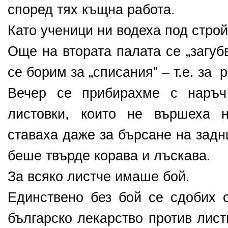
според тях къщна работа.
Като ученици ни водеха под строй
Още на втората палата се „загуб
се борим за „списания” – т.е. за
Вечер се прибирахме с наръч
листовки, които не вършеха 
ставаха даже за бърсане на задн
беше твърде корава и лъскава.
За всяко листче имаше бой.
Единствено без бой се сдобих с
българско лекарство против лис