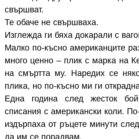
свършват.
Те обаче не свършваха.
Изглежда ги бяха докарали с ваго
Малко по-късно американците ра
много ценно – плик с марка на К
на смъртта му. Наредих се няко
плика, но по-късно ми ги открадн
Една година след жесток бо
списания с американски коли. По
издърпаха от ръцете минути след
да им се порадвам.