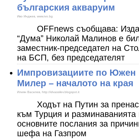
българския акваруим
Иво Инджев, www.ivo.bg
OFFnews съобщава: Издате
“Дума” Николай Малинов е бил
заместник-председател на Сто
на БСП, без председателят
Импровизациите по Южен п
Милер – началото на края
Илиян Василев, http://idvassilev.blogspot.it
Ходът на Путин за пренасо
към Турция и разминаванията 
основните послания за причин
шефа на Газпром