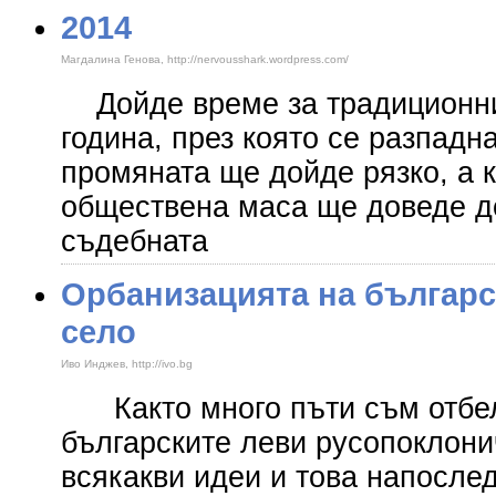
2014
Магдалина Генова, http://nervousshark.wordpress.com/
Дойде време за традиционни
година, през която се разпадн
промяната ще дойде рязко, а 
обществена маса ще доведе д
съдебната
Орбанизацията на българс
село
Иво Инджев, http://ivo.bg
Както много пъти съм отбел
българските леви русопоклони
всякакви идеи и това напослед