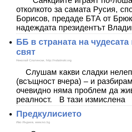
Санкциите играят по-лоша р
отколкото за самата Русия, с
Борисов, предаде БТА от Брюк
надеждата президентът Влади
ББ в страната на чудесата
свят
Николай Слатински, http://nslatinski.org
Слушам какви сладки нелепи
(всъщност вчера) – и разбирам 
очевидно няма проблем да жи
реалност. В тази измислена
Предкулисието
Иво Инджев, www.ivo.bg