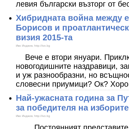
левия български възторг от бе
Хибридната война между 
Борисов и проатлантичес
визия 2015-та
Иво Инджев, http://ivo.bg
Вече е втори януари. Приклю
новогодишните наздравици, за
и уж разнообразни, но всъщн
словесни приумици? Ок? Хоро
Най-ужасната година за Пу
за победителя на изборит
Иво Инджев, http://ivo.bg
Постоянният представител 