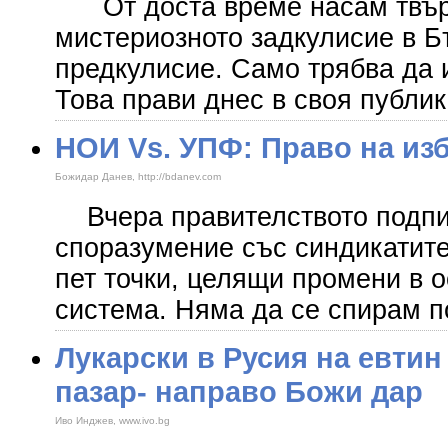
От доста време насам твърд
мистериозното задкулисие в Б
предкулисие. Само трябва да и
Това прави днес в своя публик
НОИ Vs. УПФ: Право на из
Божидар Данев, http://bdanev.com
Вчера правителството подпис
споразумение със синдикатите
пет точки, целящи промени в 
система. Няма да се спирам п
Лукарски в Русия на евти
пазар- направо Божи дар
Иво Инджев, www.ivo.bg