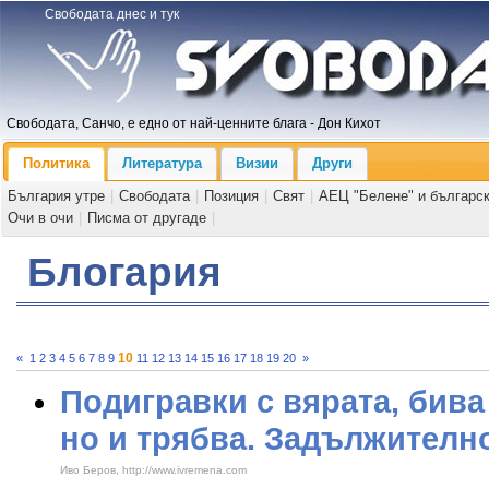
Свободата днес и тук
Свободата, Санчо, е едно от най-ценните блага - Дон Кихот
Политика
Литература
Визии
Други
България утре
|
Свободата
|
Позиция
|
Свят
|
АЕЦ "Белене" и българс
Очи в очи
|
Писма от другаде
|
Блогария
10
«
1
2
3
4
5
6
7
8
9
11
12
13
14
15
16
17
18
19
20
»
Подигравки с вярата, бива
но и трябва. Задължително
Иво Беров, http://www.ivremena.com