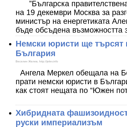
”Българска правителствена 
на 19 декември Москва за разг
министър на енергетиката Ал
бъде обсъдена възможността 
Немски юристи ще търсят 
България
Веселин Желев, http://jelev.info
Ангела Меркел обещала на Б
прати немски юристи в Българи
как стоят нещата по “Южен пот
Хибридната фашизоидност
руски империализъм