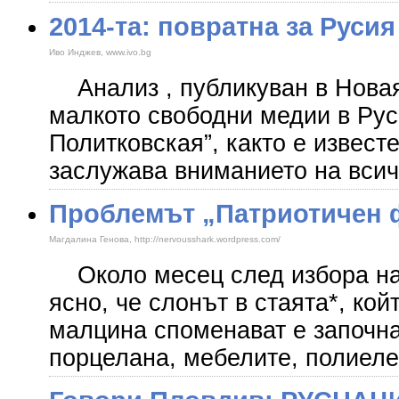
2014-та: повратна за Русия
Иво Инджев, www.ivo.bg
Анализ , публикуван в Новая 
малкото свободни медии в Рус
Политковская”, както е известе
заслужава вниманието на всич
Проблемът „Патриотичен 
Магдалина Генова, http://nervousshark.wordpress.com/
Около месец след избора на 
ясно, че слонът в стаята*, кой
малцина споменават е започн
порцелана, мебелите, полиеле