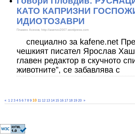
Говори Пловдив: РУСНАЦ
КАТО КАПРИЗНИ ГОСПОЖИ
ИДИОТОЗАВРИ
Пламен Асенов, http://asenov2007.wordpress.com
специално за kafene.net Пре
чешкият писател Ярослав Хаше
главен редактор в скучното сп
животните”, се забавлява с
10
«
1
2
3
4
5
6
7
8
9
11
12
13
14
15
16
17
18
19
20
»