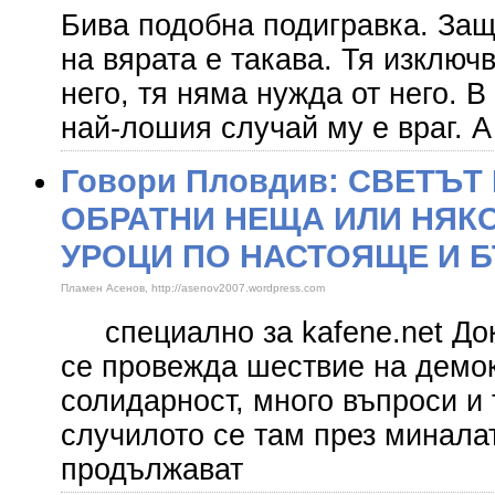
Бива подобна подигравка. За
на вярата е такава. Тя изключ
него, тя няма нужда от него. В
най-лошия случай му е враг. А
Говори Пловдив: СВЕТЪТ
ОБРАТНИ НЕЩА ИЛИ НЯК
УРОЦИ ПО НАСТОЯЩЕ И 
Пламен Асенов, http://asenov2007.wordpress.com
специално за kafene.net Док
се провежда шествие на демо
солидарност, много въпроси и
случилото се там през минала
продължават