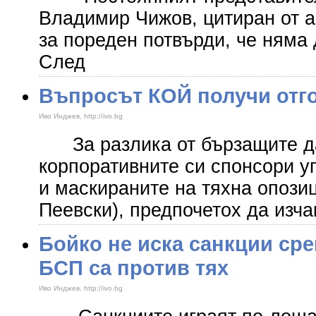
Владимир Чижов, цитиран от а
за пореден потвърди, че няма
След
Въпросът КОЙ получи отг
Иво Инджев, http://ivo.bg
За разлика от бързащите да
корпоративните си спонсори у
и маскираните на тяхна опози
Пеевски), предпочетох да изча
Бойко не иска санкции сре
БСП са против тях
Иво Инджев, http://ivo.bg