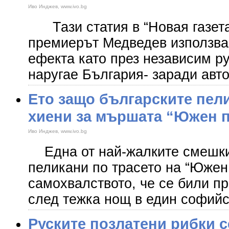
Иво Инджев, www.ivo.bg
Тази статия в “Новая газета”
премиерът Медведев използва
ефекта като през независим ру
наругае България- заради авт
Ето защо българските пели
хиени за мършата “Южен 
Иво Инджев, www.ivo.bg
Една от най-жалките смешки
пеликани по трасето на “Южен
самохвалството, че се били пр
след тежка нощ в един софий
Руските позлатени рибки 