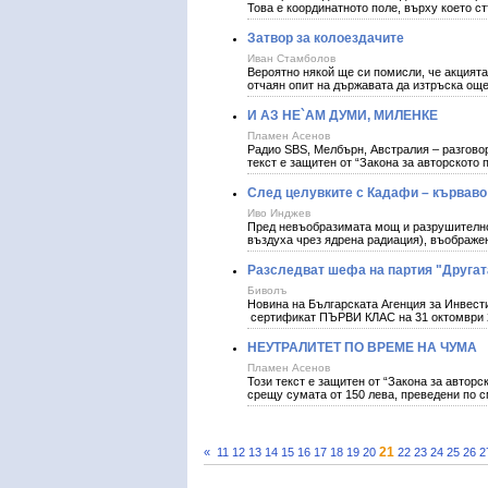
Това е координатното поле, върху което с
Затвор за колоездачите
Иван Стамболов
Вероятно някой ще си помисли, че акцията
отчаян опит на държавата да изтръска още
И АЗ НЕ`АМ ДУМИ, МИЛЕНКЕ
Пламен Асенов
Радио SBS, Мелбърн, Австралия – разгово
текст е защитен от “Закона за авторското
След целувките с Кадафи – кърваво
Иво Инджев
Пред невъобразимата мощ и разрушителнос
въздуха чрез ядрена радиация), въображе
Разследват шефа на партия "Другат
Биволъ
Новина на Българската Агенция за Инвест
сертификат ПЪРВИ КЛАС на 31 октомври 20
НЕУТРАЛИТЕТ ПО ВРЕМЕ НА ЧУМА
Пламен Асенов
Този текст е защитен от “Закона за автор
срещу сумата от 150 лева, преведени по см
21
«
11
12
13
14
15
16
17
18
19
20
22
23
24
25
26
2