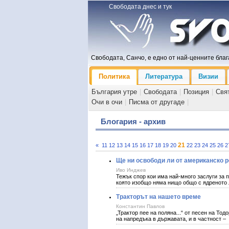
Свободата днес и тук
Свободата, Санчо, е едно от най-ценните блага
Политика
Литература
Визии
България утре
|
Свободата
|
Позиция
|
Свя
Очи в очи
|
Писма от другаде
|
Блогария - архив
21
«
11
12
13
14
15
16
17
18
19
20
22
23
24
25
26
2
Ще ни освободи ли от американско 
Иво Инджев
Тежък спор кои има най-много заслуги за 
която изобщо няма нищо общо с ядреното 
Тракторът на нашето време
Константин Павлов
„Трактор пее на поляна...“ от песен на Т
на напредъка в държавата, и в частност –