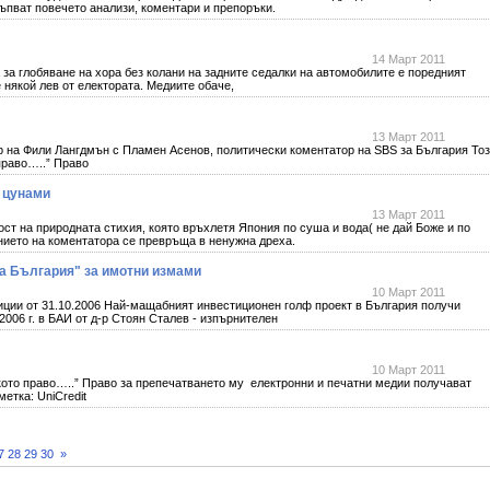
тъпват повечето анализи, коментари и препоръки.
14 Март 2011
 за глобяване на хора без колани на задните седалки на автомобилите е поредният
 някой лев от електората. Медиите обаче,
13 Март 2011
р на Фили Лангдмън с Пламен Асенов, политически коментатор на SBS за България То
 право…..” Право
 цунами
13 Март 2011
т на природната стихия, която връхлетя Япония по суша и вода( не дай Боже и по
нието на коментатора се превръща в ненужна дреха.
а България" за имотни измами
10 Март 2011
иции от 31.10.2006 Най-мащабният инвестиционен голф проект в България получи
06 г. в БАИ от д-р Стоян Сталев - изпърнителен
10 Март 2011
ското право…..” Право за препечатването му електронни и печатни медии получават
етка: UniCredit
7
28
29
30
»