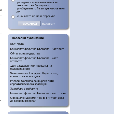
президент и притежава визия за
развитието на България и
приобщаването й към цивилизования
че
свят
нещо, което не ме интересува
резултати
Последни публикации
01/11/2016
Банковият фалит на България - част пета
Сблъсък на лидерства
Банковият фалит на България - част
четвърта
–
„Ден разделен“ или провалът на
балансирането
Ченалова към Цацаров: Царят е гол,
времето на всеки идва
Избори: Формира се широка анти
евроатлантическа коалиция
За избора в изборите
Банковият фалит на България - част трета
Официален документ на ЕП: "Русия иска
и
да разцепи Европа"