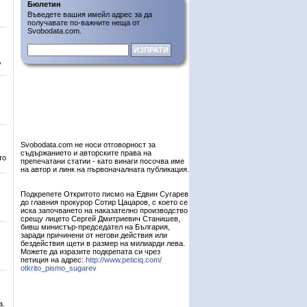
Бюлетин
Въведете вашия имейл адрес за да
получавате по-важните неща от
Svobodata.com.
,
Svobodata.com не носи отговорност за
съдържанието и авторските права на
то
препечатани статии - като винаги посочва име
на автор и линк на първоначалната публикация.
Подкрепете Откритото писмо на Едвин Сугарев
до главния прокурор Сотир Цацаров, с което се
иска започването на наказателно производство
срещу лицето Сергей Дмитриевич Станишев,
бивш министър-председател на България,
заради причинени от негови действия или
бездействия щети в размер на милиарди лева.
Можете да изразите подкрепата си чрез
петиция на адрес:
http://www.peticiq.com/
otkrito_pismo_sugarev
а.