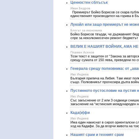
Ценностен сблъсък
Иван Бедров
Премиерът Бойко Борисов се скара публич
единственият производител на горива в Б
Лукойл или защо премиерът не може
Блогът за икономика
Бойко Борисов твърди, че държавният бюд
спре за неколкомесечен ремонт бюджетът 
ВЕЛИК Е НАШИЯТ ВОЙНИК, АМА НЕ
Пламен Асенов
Този текст е защитен от “Закона за автор
срещу сумата от 150 лева, преведени по см
Генерала срещу полковника: от „ава
Иво Инджев
България прилича на Либия. Там имат пол
също. Полковникът прогнозира дълга войн
Пустинното пустословие на пустия 
Иво Инджев
Със закъснение от 2 или 3 седмици сниши
закъснение на “истинския международен н
Када(и)фи
Иво Инджев
Има един накиснат в сироп ориенталски сл
ход на Кадафи. За да вгорчи живота на ток
Нашият срам и техният срам