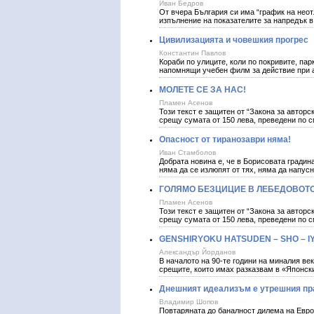
Иван Бедров
От вчера България си има “график на неот
изпълнение на показателите за напредък 
Цивилизацията и човешкия прогрес
Константин Павлов
Кораби по улиците, коли по покривите, па
напомнящи учебен филм за действие при а
МОЛЕТЕ СЕ ЗА НАС!
Пламен Асенов
Този текст е защитен от “Закона за автор
срещу сумата от 150 лева, преведени по см
Опасност от тиранозаври няма!
Иван Стамболов
Добрата новина е, че в Борисовата градина
няма да се излюпят от тях, няма да напус
ГОЛЯМО БЕЗЦИЦИЕ В ЛЕБЕДОВОТО
Пламен Асенов
Този текст е защитен от “Закона за автор
срещу сумата от 150 лева, преведени по см
GENSHIRYOKU HATSUDEN – SHO – IY
Александър Йорданов
В началото на 90-те години на миналия ве
срещите, които имах разказвам в «Японск
Днешният идеализъм е утрешния п
Владимир Шопов
Повтаряната до баналност дилема на Евро