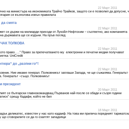
22 Март 2011
но на министъра на икономиката Трайчо Трайков, защото си е позволил да допусне, 
ългария се възползва извън правилата
 да смята
22 Март 2011
жет се държи на милиарди приходи от Лукойл-Нефтохим – съответно, ако компанията
на държавата ще се издъни. На пръв поглед
 ЧАК ТОЛКОВА
22 Март 2011
ското право…..” Право за препечатването му електронни и печатни медии получават
етка: UniCredit
нтюра“ до „разпни го“!
22 Март 2011
ковник. Ние имаме генерал. Полковникът заплаши Запада, че ще съжалява. Генералът 
а. Генералът –също. Полковникът
ни президент
20 Март 2011
лият се български главнокомандващ Първанов най-после се обади и съзря години
атиск” срещу Кадафи, който не бил
18 Март 2011
адък деликатес, известен у нас като кадаиф. На това ми прилича поредният тарикатск
у що сговорилите се да го озаптят западняци