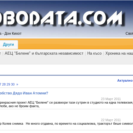
 - Дон Кихот
Сво
Други
т
|
АЕЦ "Белене" и българската независимост
|
На късо
|
Хроника на на
Актуално
7
28
29
30
»
робство Дядо Иван Атомни?
23 Март 2011
прекрасния проект АЕЦ “Белене” се развихри тази сутрин в студиото на една телевизия
лоби, ако не броим факта,
22 Март 2011
одор Колев снимка Не много отдавна, по времето на социализма, тракторът беше симво