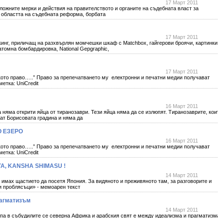
17 Март 2011
ложните мерки и действия на правителството и органите на съдебната власт за
в областта на съдебната реформа, борбата
17 Март 2011
ркинг, приличащ на разхвърлян момчешки шкаф с Matchbox, гайгерови броячи, картинки
томна бомбардировка, National Gepgraphic,
17 Март 2011
ското право…..” Право за препечатването му електронни и печатни медии получават
етка: UniCredit
16 Март 2011
 няма открити яйца от тиранозаври. Тези яйца няма да се излюпят. Тиранозаврите, кои
нат Борисовата градина и няма да
 ЕЗЕРО
16 Март 2011
ското право…..” Право за препечатването му електронни и печатни медии получават
етка: UniCredit
A, KANSHA SHIMASU !
14 Март 2011
к имах щастието да посетя Япония. За видяното и преживяното там, за разговорите и
и проблясъци» - мемоарен текст
рагматизъм
14 Март 2011
па в събудилите се северна Африка и арабския свят е между идеализма и прагматизм