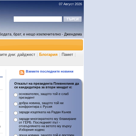
07 Август 2026
бодата, брат, е нещо изключително - Джендема
шите дни: дайджест
|
Блогария
|
Памет
|
Вземете последните новини
Отказът на президента Плевнелиев да
се кандидатира за втори мнадат е:
основателен, защото той е слаб
президент
добра новина, защото той ни
,
конфронтира с Русия
заради изцепката на Радан Кънев
заради многократното му бламиране
от ГЕРБ. Последният път -
отхвърлянето на ветото му върху
л
Изборния кодекс
лоша новина, защото той е достоен