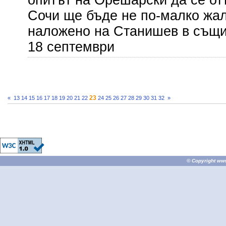
опитът на Орешарски да се от
Сочи ще бъде не по-малко жал
наложено на Станишев в същия
18 септември
23
«
13
14
15
16
17
18
19
20
21
22
24
25
26
27
28
29
30
31
32
»
© Copyright
ww