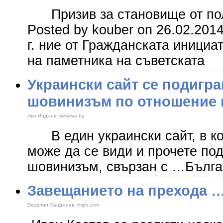
Призив за становище от пол
Posted by kouber on 26.02.201
г. ние от Гражданската инициа
на паметника на съветската
Украински сайт се подигра
шовинизъм по отношение 
Иво Инджев, www.ivo.bg
В един украински сайт, в кой
може да се види и прочете под
шовинизъм, свързан с …Българ
Завещанието на прехода 
Веселин Ханджиев, frujin.com