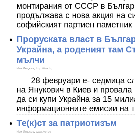
монтирания от СССР в Българ
продължава с нова акция на с
софийският партиен паметник
Проруската власт в Бълга
Украйна, а роденият там 
мълчи
Иво Инджев, http://ivo.bg
28 февруари е- седмица сле
на Янукович в Киев и провала 
да си купи Украйна за 15 мил
информационните емисии на т
Те(к)ст за патриотизъм
Иво Инджев, www.ivo.bg