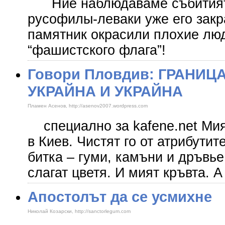
Ние наблюдаваме събитията
русофилы-леваки уже его закр
памятник окрасили плохие люд
“фашистского флага”!
Говори Пловдив: ГРАНИЦ
УКРАЙНА И УКРАЙНА
Пламен Асенов, http://asenov2007.wordpress.com
специално за kafene.net Мия
в Киев. Чистят го от атрибути
битка – гуми, камъни и дръвь
слагат цветя. И мият кръвта. А
Апостолът да се усмихне
Николай Козарски, http://sanctorlegum.com