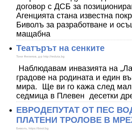
договор с ДСБ за позиционира
Агенцията стана известна покр
Биволъ за разработване и осъ
мащабна
Театърът на сенките
Тони Филипов, д-р http://reduta.bg
Наблюдавам инвазията на „Ла
градове на родината и един в
мира. Ще ви го кажа след мал
седмица в Плевен десетки др
ЕВРОДЕПУТАТ ОТ ПЕС ВО
ПЛАТЕНИ ТРОЛОВЕ В МР
Биволъ, https://bivol.bg