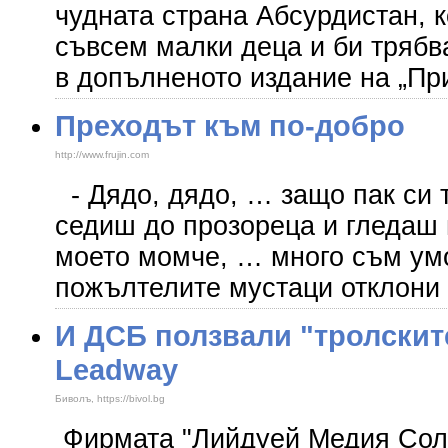
чудната страна Абсурдистан, к
съвсем малки деца и би трябв
в допълненото издание на „Пр
Преходът към по-добро
http://www.frujin.com
- Дядо, дядо, … защо пак си
седиш до прозореца и гледаш 
моето момче, … много съм умо
пожълтелите мустаци отклони
И ДСБ ползвали "тролските
Leadway
Биволъ, https://bivol.bg
Фирмата "Лийдуей Медия Сол