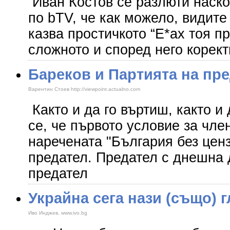
Иван Костов се разлюти наско
по bTV, че как можело, видите
казва простичкото “Е*ах тоя пр
сложното и според него корек
Бареков и Партията на пр
Варентин Стоев http://viewpoint.actualno.com
Както и да го въртиш, както и 
се, че първото условие за чле
наречената "България без ценз
предател. Предател с днешна д
предател
Украйна сега нази (също) 
Иво Инджев, www.ivo.bg