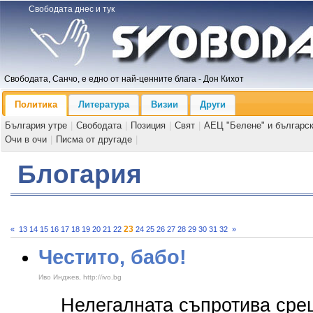
Свободата днес и тук
Свободата, Санчо, е едно от най-ценните блага - Дон Кихот
Политика
Литература
Визии
Други
България утре
|
Свободата
|
Позиция
|
Свят
|
АЕЦ "Белене" и българс
Очи в очи
|
Писма от другаде
|
Блогария
23
«
13
14
15
16
17
18
19
20
21
22
24
25
26
27
28
29
30
31
32
»
Честито, бабо!
Иво Инджев, http://ivo.bg
Нелегалната съпротива срещ