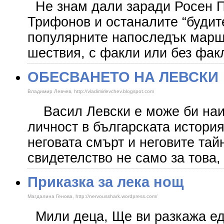
Не знам дали заради Росен П
Трифонов и останалите “будит
популярните напоследък марш
шествия, с факли или без факл
ОБЕСВАНЕТО НА ЛЕВСКИ
Владимир Левчев, http://vladimirlevchev.blogspot.com
Васил Левски е може би наи
личност в българската история
неговата смърт и неговите тай
свидетелство не само за това,
Приказка за лека нощ
Магдалина Генова, http://nervousshark.wordpress.com/
Мили деца, Ще ви разкажа ед