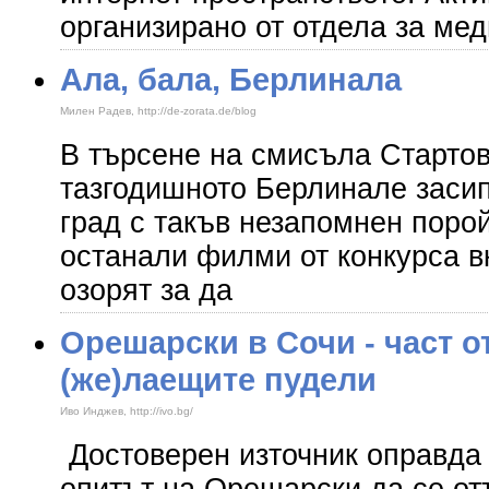
организирано от отдела за ме
Ала, бала, Берлинала
Милен Радев, http://de-zorata.de/blog
В търсене на смисъла Старто
тазгодишното Берлинале заси
град с такъв незапомнен порой
останали филми от конкурса в
озорят за да
Орешарски в Сочи - част о
(же)лаещите пудели
Иво Инджев, http://ivo.bg/
Достоверен източник оправда 