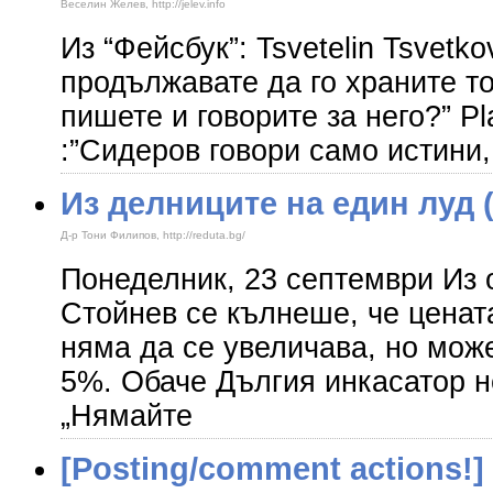
Веселин Желев, http://jelev.info
Из “Фейсбук”: Tsvetelin Tsvetk
продължавате да го храните т
пишете и говорите за него?” P
:”Сидеров говори само истини,
Из делниците на един луд (
Д-р Тони Филипов, http://reduta.bg/
Понеделник, 23 септември Из 
Стойнев се кълнеше, че ценат
няма да се увеличава, но мож
5%. Обаче Дългия инкасатор н
„Нямайте
[Posting/comment actions!