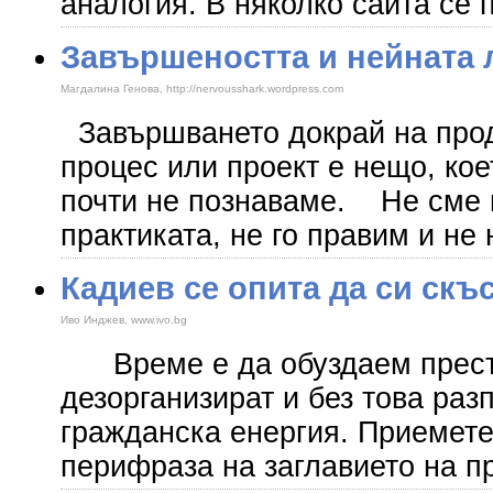
аналогия. В няколко сайта се
Завършеността и нейната 
Магдалина Генова, http://nervousshark.wordpress.com
Завършването докрай на прод
процес или проект е нещо, кое
почти не познаваме. Не сме 
практиката, не го правим и не
Кадиев се опита да си скъ
Иво Инджев, www.ivo.bg
Време е да обуздаем престъ
дезорганизират и без това раз
гражданска енергия. Приемете
перифраза на заглавието на п