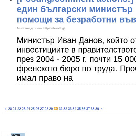
един български министър
помощи за безработни въ
Александър Леви https://bivol.bg/
Министър Иван Данов, който о
инвестициите в правителствот
през 2004 - 2005 г. почти 15 0
френското бюро по труда. Про
имал право на
30
«
20
21
22
23
24
25
26
27
28
29
31
32
33
34
35
36
37
38
39
»