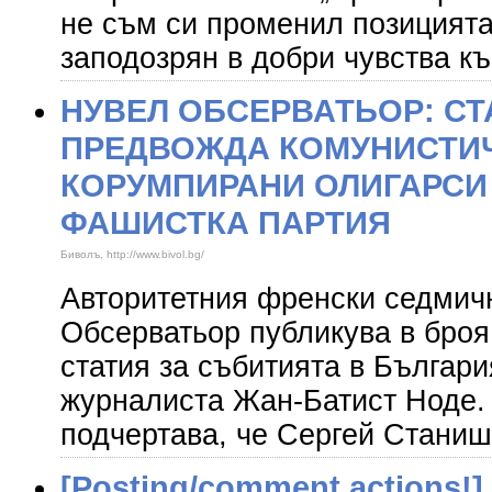
не съм си променил позицията
заподозрян в добри чувства к
НУВЕЛ ОБСЕРВАТЬОР: С
ПРЕДВОЖДА КОМУНИСТИЧ
КОРУМПИРАНИ ОЛИГАРСИ
ФАШИСТКА ПАРТИЯ
Биволъ, http://www.bivol.bg/
Авторитетния френски седмич
Обсерватьор публикува в броя
статия за събитията в Българи
журналиста Жан-Батист Ноде.
подчертава, че Сергей Станиш
[Posting/comment actions!