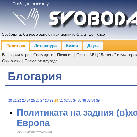
Свободата днес и тук
Свободата, Санчо, е едно от най-ценните блага - Дон Кихот
Политика
Литература
Визии
Други
България утре
|
Свободата
|
Позиция
|
Свят
|
АЕЦ "Белене" и българс
Очи в очи
|
Писма от другаде
|
Блогария
30
«
20
21
22
23
24
25
26
27
28
29
31
32
33
34
35
36
37
38
39
»
Политиката на задния (в)х
Европа
Иво Инджев, www.ivo.bg