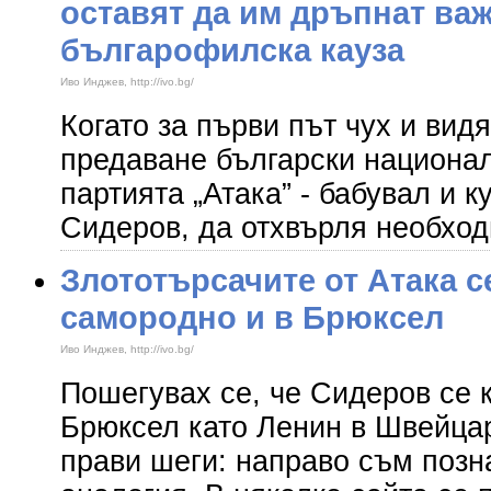
оставят да им дръпнат ва
българофилска кауза
Иво Инджев, http://ivo.bg/
Когато за първи път чух и вид
предаване български национали
партията „Атака” - бабувал и 
Сидеров, да отхвърля необхо
Злототърсачите от Атака 
самородно и в Брюксел
Иво Инджев, http://ivo.bg/
Пошегувах се, че Сидеров се 
Брюксел като Ленин в Швейцар
прави шеги: направо съм позн