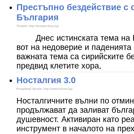
Престъпно бездействие с 
България
Templar, http://templar.blog.bg/
Днес истинската тема на Бъ
вот на недоверие и паденията 
важната тема са сирийските 
предвид клетите хора,
Носталгия 3.0
Владимир Шопов, http://www.reduta.bg/
Носталгичните вълни по отми
продължават да заливат бълга
душевност. Активиран като ре
инструмент в началото на прех