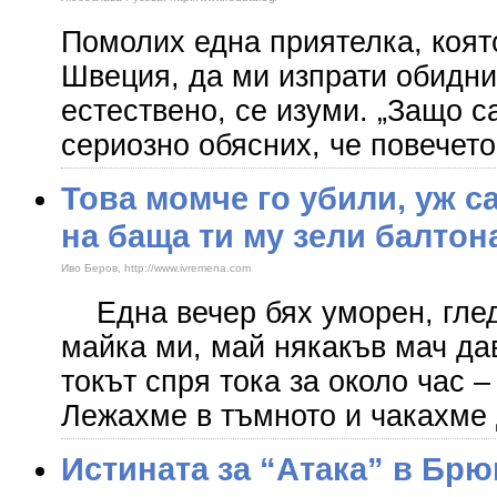
Помолих една приятелка, която
Швеция, да ми изпрати обидни
естествено, се изуми. „Защо с
сериозно обясних, че повечето
Това момче го убили, уж с
на баща ти му зели балтон
Иво Беров, http://www.ivremena.com
Една вечер бях уморен, глед
майка ми, май някакъв мач да
токът спря тока за около час –
Лежахме в тъмното и чакахме 
Истината за “Атака” в Брю