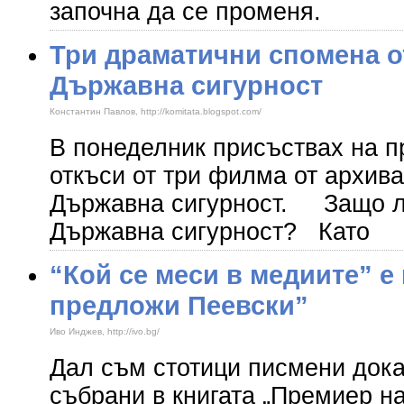
започна да се променя.
Три драматични спомена о
Държавна сигурност
Константин Павлов, http://komitata.blogspot.com/
В понеделник присъствах на п
откъси от три филма от архив
Държавна сигурност. Защо л
Държавна сигурност? Като
“Кой се меси в медиите” е 
предложи Пеевски”
Иво Инджев, http://ivo.bg/
Дал съм стотици писмени дока
събрани в книгата „Премиер на