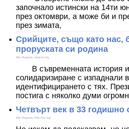
започнало истински на 14ти ю
през октомври, а може би и пр
през зимата,
Срийците, също като нас, б
проруската си родина
Иво Инджев, www.ivo.bg
В съвременната история им
солидаризиране с изпаднали в
идентифицирането с тях. През
постига с няколко думи огром
Четвърт век в 33 годишно 
Иво Инджев, http://ivo.bg/