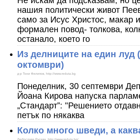
Не искам да подсказвам, но ц
нашия политически живот Пеев
само за Исус Христос, макар и
формален повод- толкова, колк
останало, което го
Из делниците на един луд 
октомври)
д-р Тони Филипов, http://www.reduta.bg
Понеделник, 30 септември Деп
Йоана Кирова напуска парлам
„Стандарт”: "Решението отдав
петък по някаква
Колко много шведи, а какв
Любослава Русева, http://www.reduta.bg/