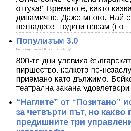
оттука!” Времето е, както казв
динамично. Даже много. Най-с
петнадесет години насам (по
Популизъм 3.0
Владимир Шопов, http://www.reduta.bg/
800-те дни уловиха българскат
пиршество, колкото по-незаслу
приемано като дължимо. Бойк
театрална закана удовлетвори
“Наглите” от “Позитано” и
за четвърти път, но какво
предишните три управлени