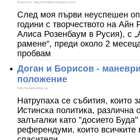
Комитата, http://komitata.blogspot.com/
След моя първи неуспешен оп
години с творчеството на Айн 
Алиса Розенбаум в Русия), с „
рамене“, преди около 2 месец
пробвам
Доган и Борисов - маневр
положение
http://templar.blog.bg
Натрупаха се събития, които 
Истинска политика, различна 
залъгалки като "досието Буда"
референдуми, които всичките 
спасители