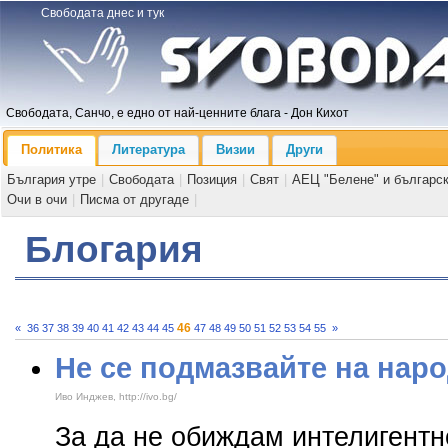
Свободата днес и тук
Свободата, Санчо, е едно от най-ценните блага - Дон Кихот
Политика
Литература
Визии
Други
България утре
|
Свободата
|
Позиция
|
Свят
|
АЕЦ "Белене" и българс
Очи в очи
|
Писма от другаде
|
Блогария
46
«
36
37
38
39
40
41
42
43
44
45
47
48
49
50
51
52
53
54
55
»
Не се подмазвайте на нар
Иво Инджев, http://ivo.bg/
За да не обиждам интелигентн