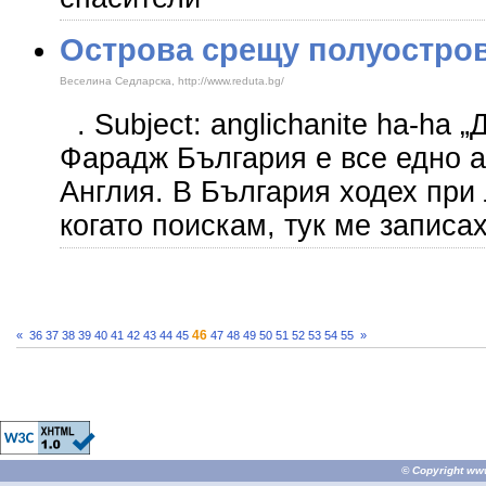
Острова срещу полуостро
Веселина Седларска, http://www.reduta.bg/
. Subject: anglichanite ha-ha 
Фарадж България е все едно а
Англия. В България ходех при
когато поискам, тук ме записа
46
«
36
37
38
39
40
41
42
43
44
45
47
48
49
50
51
52
53
54
55
»
© Copyright
ww