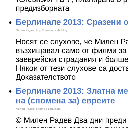
предизборната
Берлинале 2013: Сразени о
Милен Радев, http://de-zorata.de/blog
Носят се слухове, че Милен Р
възхищавал само от филми за 
заеврейски страдания и болше
Някои от тези слухове са дост
Доказателството
Берлинале 2013: Златна ме
на (спомена за) евреите
Милен Радев, http://de-zorata.de/
© Милен Радев Два дни преди