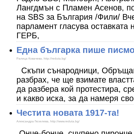
Лангдмън с Пламен Асенов, п
на SBS за България /Фили/ Вч
парламент гласува оставката 
ГЕРБ,
Една българка пише писмо
Ралица Ковачева, http://reduta.bg/
Скъпи сънародници, Обръщам
разбрах, че ще взимате властт
да разбера кой протестира, ср
и какво иска, за да намеря св
Честита новата 1917-та!
Александра Гюзелева, http://www.reduta.bg/
„Онче-бонче, счупено пиронче