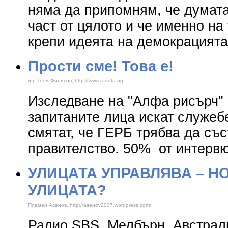
няма да припомням, че думата
част от цялото и че именно на
крепи идеята на демокрацията
Прости сме! Това е!
д-р Тони Филипов, http://www.reduta.bg
Изследване на "Алфа рисърч" 
запитаните лица искат служеб
смятат, че ГЕРБ трябва да със
правителство. 50% от интерв
УЛИЦАТА УПРАВЛЯВА – Н
УЛИЦАТА?
Пламен Асенов, http://asenov2007.wordpress.com/
Радио SBS, Мелбърн, Австрали