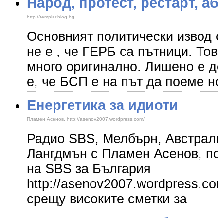
Народ, протест, рестарт, а
http://templar.blog.bg
Основният политически извод 
не е , че ГЕРБ са пътници. Тов
много оригинално. Лишено е д
е, че БСП е на път да поеме н
Енергетика за идиоти
Пламен Асенов, http://asenov2007.wordpress.com/
Радио SBS, Мелбърн, Австрали
Лангдмън с Пламен Асенов, п
на SBS за България
http://asenov2007.wordpress.c
срещу високите сметки за