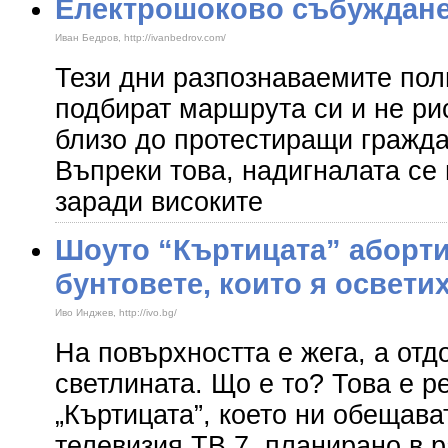
Електрошоково събуждане
Иван Бедров, http://ivanbedrov.com/
Тези дни разпознаваемите по
подбират маршрута си и не ри
близо до протестиращи гражда
Въпреки това, надигналата се 
заради високите
Шоуто “Къртицата” аборти
бунтовете, които я освети
Иво Инджев, http://ivo.bg/
На повърхността е жега, а отд
светлината. Що е то? Това е 
„Къртицата”, което ни обещава
телевизия ТВ 7, планирано в 