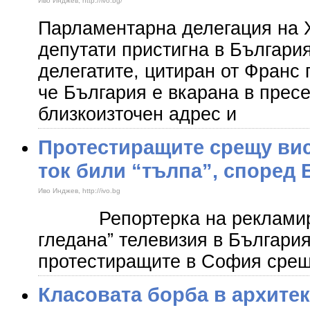
Иво Инджев, http://ivo.bg/
Парламентарна делегация на
депутати пристигна в Българи
делегатите, цитиран от Франс 
че България е вкарана в прес
близкоизточен адрес и
Протестиращите срещу вис
ток били “тълпа”, според 
Иво Инджев, http://ivo.bg
Репортерка на рекламиращ
гледана” телевизия в България
протестиращите в София срещ
Класовата борба в архитек