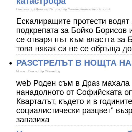
катастрофа
Livenews.bg / Димитър Петров, http://www.extremecentrepoint.com/
Ескалиращите протести водят 
подкрепата за Бойко Борисов 
се отваря път към властта за
това някак си не се обръща д
РАЗСТРЕЛЪТ В НОЩТА НА
Момчил Попов, http://liternet.bg
web Роден съм в Драз махала 
нанадолното от Софийската оп
Кварталът, където и в годините
социалистически разцвет” въз
запазиха