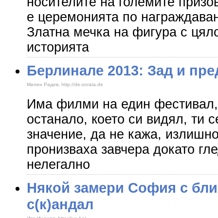
носителите на големите призо
е церемонията по награждаване
Златна мечка на фигура с цял
историята
Берлинале 2013: Зад и пр
Милен Радев, http://de-zorata.de
Има филми на един фестивал, 
останало, което си видял, ти с
значение, да не кажа, излишн
пронизваха завчера докато гл
нелегално
Някой замери София с бли
с(к)андал