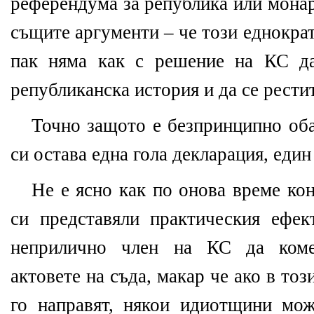
референдума за република или монар
същите аргументи – че този еднократ
пак няма как с решение на КС да
републиканска история и да се рести
Точно защото е безпринципно оба
си остава една гола декларация, еди
Не е ясно как по онова време ко
си представяли практическия ефек
неприлично член на КС да коме
актовете на съда, макар че ако в тоз
го направят, някои идиотщини мож