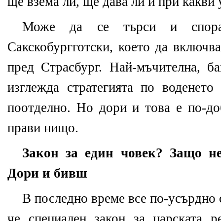
ще взема ли, ще дава ли и при какви 
Може да се търси и спора
Сакскобургготски, което да включва
пред Страсбург. Най-мъчителна, ба
изглежда стратегията по воденето
поотделно. Но дори и това е по-до
прави нищо.
Закон за един човек? Защо не
Дори и бивш
В последно време все по-усърдно 
че специален закон за царската 