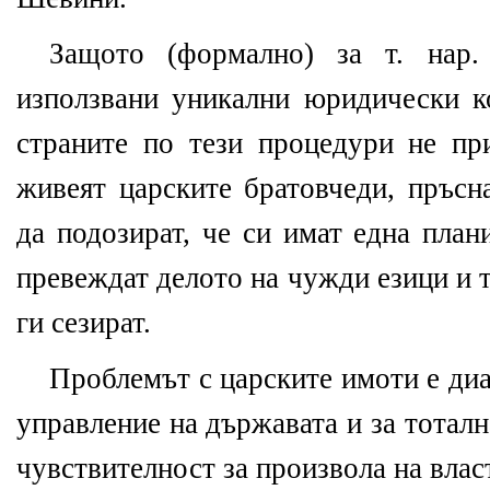
Защото (формално) за т. нар.
използвани уникални юридически к
страните по тези процедури не пр
живеят царските братовчеди, пръсн
да подозират, че си имат една план
превеждат делото на чужди езици и т
ги сезират.
Проблемът с царските имоти е диа
управление на държавата и за тотал
чувствителност за произвола на влас