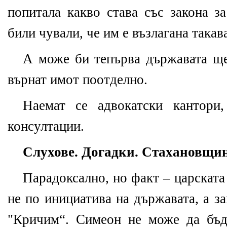
попитала какво става със закона з
били чували, че им е възлагана такава
А може би тепърва държавата ще 
върнат имот поотделно.
Наемат се адвокатски кантори
консултации.
Слухове. Догадки. Стахановщин
Парадоксално, но факт – царската
не по инициатива на държавата, а з
"Кричим“. Симеон не може да бъд