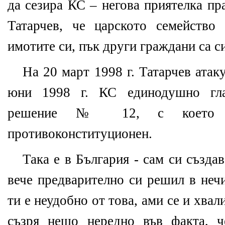
да сезира КС – негова приятелка п
Татарчев, че царското семейств
имотите си, пък други граждани са с
На 20 март 1998 г. Татарчев ата
юни 1998 г. КС единодушно гла
решение № 12, с което 
противоконституционен.
Така е в България - сам си създа
вече предварително си решил в нечи
ти е неудобно от това, ами се и хвал
съзря нещо нередно във факта, ч