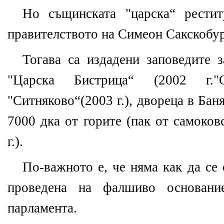
Но същинската "царска“ рести
правителството на Симеон Сакскобур
Тогава са издадени заповедите 
"Царска Бистрица“ (2002 г."С
"Ситняково“(2003 г.), двореца в Баня
7000 дка от горите (пак от самоков
г.).
По-важното е, че няма как да се 
проведена на фалшиво основани
парламента.