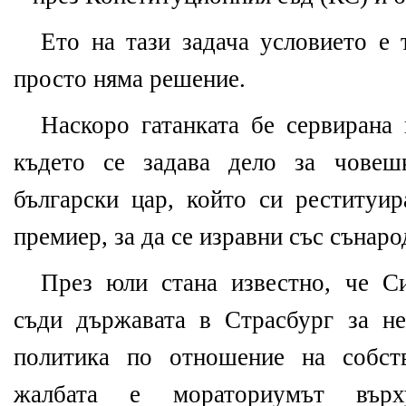
Ето на тази задача условието е 
просто няма решение.
Наскоро гатанката бе сервирана 
където се задава дело за човеш
български цар, който си реституир
премиер, за да се изравни със сънаро
През юли стана известно, че С
съди държавата в Страсбург за не
политика по отношение на собст
жалбата е мораториумът върх