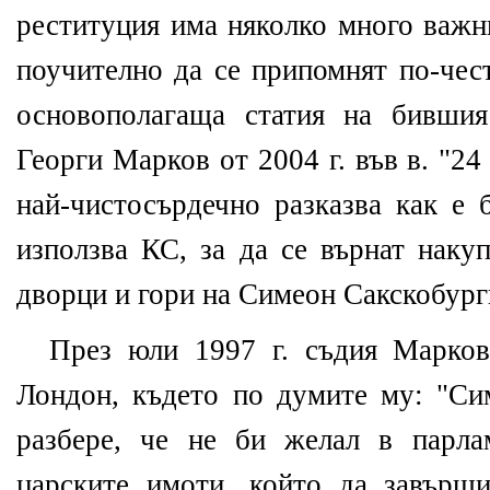
реституция има няколко много важн
поучително да се припомнят по-чес
основополагаща статия на бившия
Георги Марков от 2004 г. във в. "24
най-чистосърдечно разказва как е 
използва КС, за да се върнат наку
дворци и гори на Симеон Сакскобург
През юли 1997 г. съдия Марко
Лондон, където по думите му: "Сим
разбере, че не би желал в парла
царските имоти, който да завърш