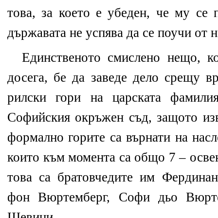
това, за което е убеден, че му се 
държавата не успява да се поучи от н
Единственото смислено нещо, к
досега, бе да заведе дело срещу в
рилски гори на царската фамили
Софийския окръжен съд, защото изв
формално горите са върнати на нас
които към момента са общо 7 – осв
това са братовчедите им Фердина
фон Вюртемберг, Софи дьо Вюрт
Шевини.