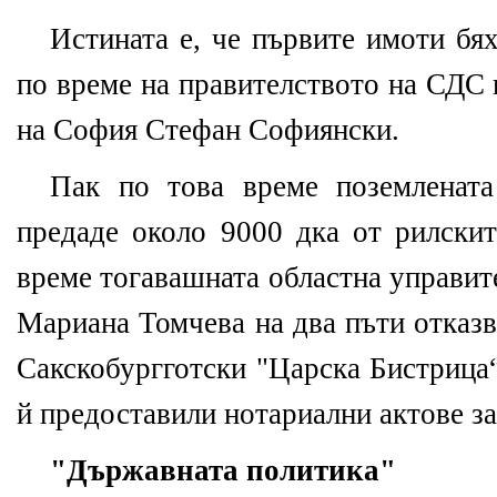
Истината е, че първите имоти бя
по време на правителството на СДС п
на София Стефан Софиянски.
Пак по това време поземленат
предаде около 9000 дка от рилскит
време тогавашната областна управит
Мариана Томчева на два пъти отказв
Сакскобургготски "Царска Бистрица“
й предоставили нотариални актове за
"Държавната политика"