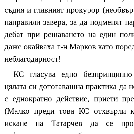
съдия и главният прокурор (необвър
направили завера, за да подменят п
дебат при решаването на един пол
даже окайваха г-н Марков като поре
неблагодарност!
КС гласува едно безпринципно
цялата си дотогавашна практика да н
с еднократно действие, приети пре
(Малко преди това КС отхвърли к
искане на Татарчев да се про