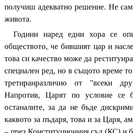
получиш адекватно решение. Не само
живота.
Години наред едни хора се оп
обществото, че бившият цар и насл
това си качество може да реституир
специален ред, но в същото време то
третиранразлично от "всеки дру
Напротив, Царят по условие се 
останалите, за да не бъде дискрими
каквото за пъдаря, това и за Царя, а
– през Конституционния съд (КС) и б