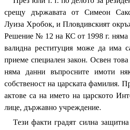
През юли т. г. по делото за резид
срещу държавата от Симеон Сакс
Луиза Хробок, и Пловдивският окръж
Решение № 12 на КС от 1998 г. няма
валидна реституция може да има с
приеме специален закон. Освен това
няма данни въпросните имоти ня
собственост на царската фамилия. П
актове са на името на царското Ин
лице, държавно учреждение.
Тези факти градят силна защитна