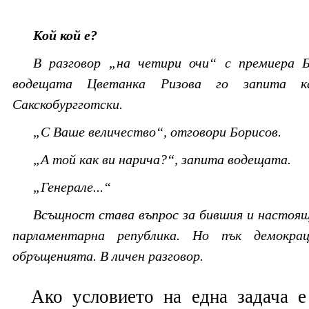
Кой кой е?
В разговор „на четири очи“ с премиера 
водещата Цветанка Ризова го запита 
Сакскобургготски.
„С Ваше величество“, отговори Борисов.
„А той как ви нарича?“, запита водещата.
„Генерале...“
Всъщност става въпрос за бившия и настоящ
парламентарна република. Но пък демокра
обръщенията. В личен разговор.
Ако условието на една задача е