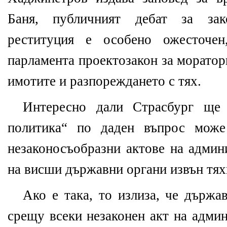
Баня, публичният дебат за зак
реституция е особено ожесточ
парламента проектозакон за морато
имотите и разпореждането с тях.
Интересно дали Страсбург ще 
политика“ по даден въпрос може
незаконосъобразни актове на админ
на висши държавни органи извън тях
Ако е така, то излиза, че държа
срещу всеки незаконен акт на адми