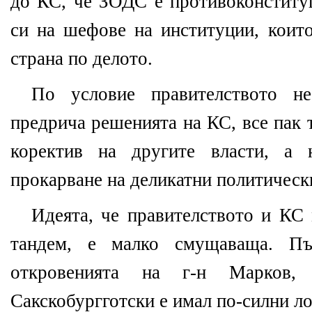
до КС, че ЗОДС е противоконституц
си на шефове на институции, които
страна по делото.
По условие правителството 
предрича решенията на КС, все пак 
коректив на другите власти, а 
прокарване на деликатни политическ
Идеята, че правителството и КС 
тандем, е малко смущаваща. П
откровенията на г-н Марков,
Сакскобургготски е имал по-силни ло