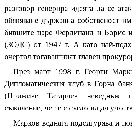
разговор генерира идеята да се ата
обявяване държавна собственост им
бившите царе Фердинанд и Борис и
(ЗОДС) от 1947 г. А като най-подх
очертал тогавашният главен прокуро
През март 1998 г. Георги Марк
Дипломатическия клуб в Горна баня
(Приживе Татарчев неведнъж п
съжаление, че се е съгласил да участв
Марков веднага подсигурява и по