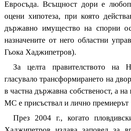
Евросъда. Всъщност дори е любоп
оцени хипотеза, при която действ
държавно имущество на спорни ос
назначените от него областни упра
Гьока Хаджипетров).
За целта правителството на 
гласувало трансформирането на двор
в частна държавна собственост, а на
МС е присъствал и лично премиерът 
През 2004 г., когато пловдивск
Хаджипетров издава заповед за в