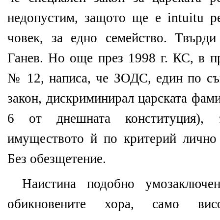
недопустим, защото ще е intuitu p
човек, за едно семейство. Твърд
Ганев. Но още през 1998 г. КС, в 
№ 12, написа, че ЗОДС, един по с
закон, дискриминирал царската фами
6 от днешната конституция),
имуществото й по критерий лично
Без обезщетение.
Наистина подобно умозаключе
обикновените хора, само висо