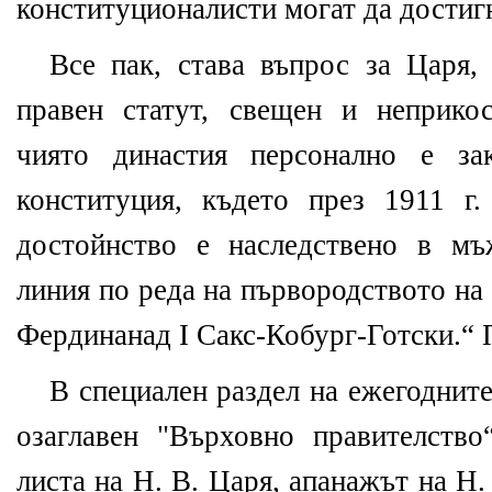
конституционалисти могат да достигн
Все пак, става въпрос за Царя,
правен статут, свещен и неприко
чиято династия персонално е за
конституция, където през 1911 г.
достойнство е наследствено в мъ
линия по реда на първородството на
Фердинанад І Сакс-Кобург-Готски.“
В специален раздел на ежегоднит
озаглавен "Върховно правителство
листа на Н. В. Царя, апанажът на Н