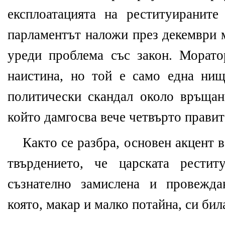
експлоатацията на реституираните
парламентът наложи през декември м
уреди проблема със закон. Морат
наистина, но той е само една ни
политически скандал около връщан
който дамгосва вече четвърто правит
Както се разбра, основен акцент 
твърдението, че царската рестит
съзнателно замислена и провежда
която, макар и малко потайна, си бил