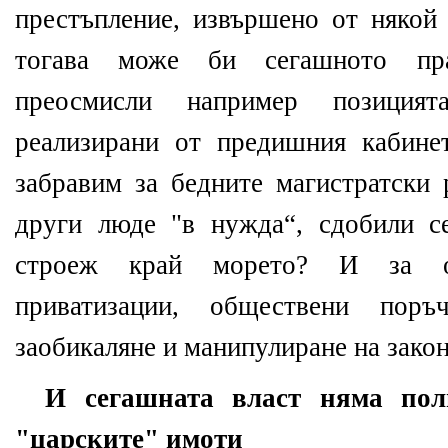
престъпление, извършено от някой
тогава може би сегашното пра
преосмисли например позиция
реализирани от предишния кабине
забравим за бедните магистратски 
други люде "в нужда“, сдобили с
строеж край морето? И за о
приватизации, обществени поръ
заобикаляне и манипулиране на закон
И сегашната власт няма пол
"царските" имоти