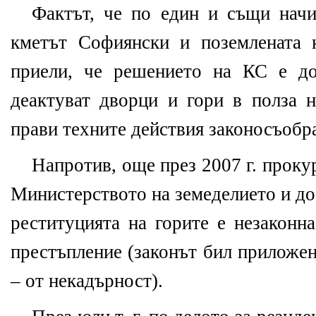
Фактът, че по един и същи начи
кметът Софиянски и поземлената 
приели, че решението на КС е до
деактуват дворци и гори в полза н
прави техните действия законосъобр
Напротив, още през 2007 г. проку
Министерството на земеделието и до
реституцията на горите е незаконн
престъпление (законът бил приложе
– от некадърност).