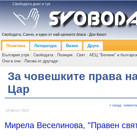
Свободата днес и тук
Свободата, Санчо, е едно от най-ценните блага - Дон Кихот
Политика
Литература
Визии
Други
България утре
|
Свободата
|
Позиция
|
Свят
|
АЕЦ "Белене" и българс
Очи в очи
|
Писма от другаде
|
За човешките права на
Цар
« назад
комента
19 Август 2010
Мирела Веселинова, "Правен свят