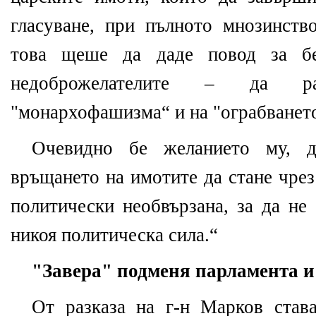
гласуване, при пълното мнозинст
това щеше да даде повод за бе
недоброжелателите – да р
"монархофашизма“ и на "ограбването
Очевидно бе желанието му, д
връщането на имотите да стане чрез
политически необвързана, за да не
никоя политическа сила.“
"Завера" подменя парламента и
От разказа на г-н Марков став