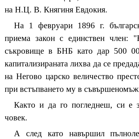
на Н.Ц. В. Княгиня Евдокия.
На 1 февруари 1896 г. българс
приема закон с единствен член: 
съкровище в БНБ като дар 500 00
капитализираната лихва да се преда
на Негово царско величество прест
при встъпването му в съвършеномъж
Както и да го погледнеш, си е з
човек.
А след като навършил пълноле