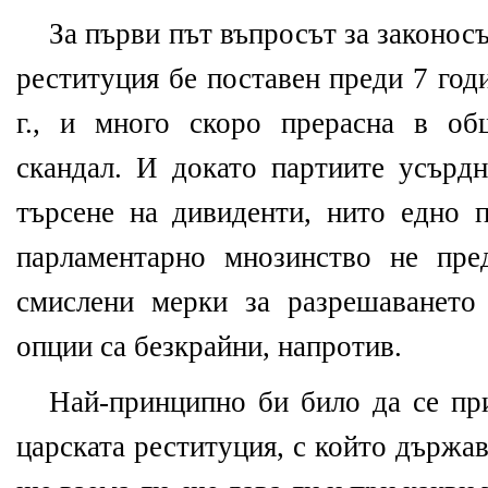
За първи път въпросът за законос
реституция бе поставен преди 7 год
г., и много скоро прерасна в об
скандал. И докато партиите усърдн
търсене на дивиденти, нито едно п
парламентарно мнозинство не пре
смислени мерки за разрешаването
опции са безкрайни, напротив.
Най-принципно би било да се при
царската реституция, с който държа