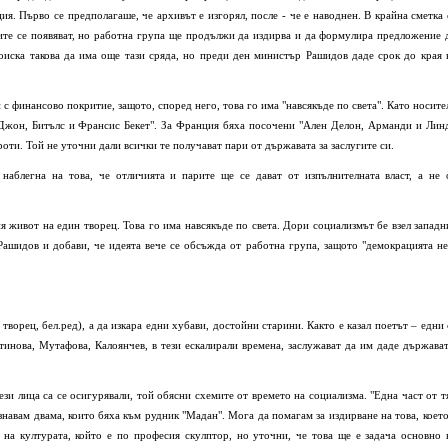
я. Първо се предполагаше, че архивът е изгорял, после - че е наводнен. В крайна сметка 
ите се появяват, но работна група ще продължи да издирва и да формулира предложение 
иска такова да има още тази сряда, но преди ден министър Рашидов даде срок до края 
с финансово покритие, защото, според него, това го има "навсякъде по света". Като носите
 Джон, Битълс и Франсис Бекет". За Франция бяха посочени "Ален Делон, Арманди и Лин
ти. Той не уточни дали всички те получават пари от държавата за заслугите си.
наблегна на това, че отличията и парите ще се дават от изпълнителната власт, а не 
ия живот на един творец. Това го има навсякъде по света. Дори социализмът бе взел западн
Рашидов и добави, че идеята вече се обсъжда от работна група, защото "демокрацията не
 творец, бел.ред), а да изкара едни хубави, достойни старини. Както е казал поетът – едни 
тинова, Мутафова, Калоянчев, в тези ескалирали времена, заслужават да им даде държават
ези лица са се осигурявали, той обясни схемите от времето на социализма. "Една част от т
навам двама, които бяха към рудник "Мадан". Мога да помагам за издирване на това, което
т на културата, който е по професия скулптор, но уточни, че това ще е задача основно 