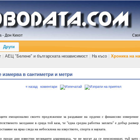
 - Дон Кихот
Сво
Други
т
|
АЕЦ "Белене" и българската независимост
|
На късо
|
Хроника на н
е измерва в сантиметри и метри
« назад
коментари
ити емоционално своето предложение за раздаване на ордени с финансово измерение 
елственото заседание в сряда той каза, че "една средна работна заплата" е добър размер 
ставяне на ярка следа на небосклона на изкуството, спорта и науката.
то преди дни известни музиканти алармираха, че не могат да се пенсионират, тъй като 