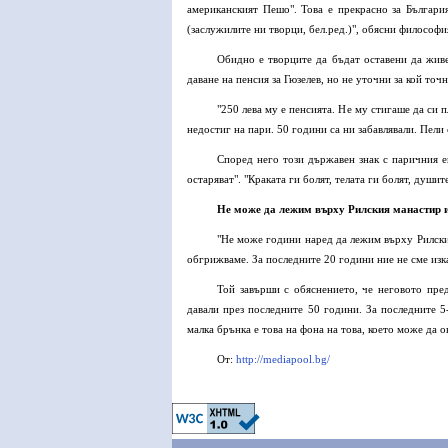
американският Пешо". Това е прекрасно за България
(заслужилите ни творци, бел.ред.)", обясни философи
Обидно е творците да бъдат оставени да жив
даване на пенсия за Гюзелев, но не уточни за кой точ
"250 лева му е пенсията. Не му стигаше да си пл
недостиг на пари. 50 години са ни забавлявали. Пели
Според него този държавен знак с паричния ек
остаряват". "Краката ги болят, телата ги болят, душит
Не може да лежим върху Рилския манастир 
"Не може години наред да лежим върху Рилския
обгрижваме. За последните 20 години ние не сме изк
Той завърши с обяснението, че неговото пред
давали през последните 50 години. За последните 5
малка брънка е това на фона на това, което може да
От:
http://mediapool.bg/