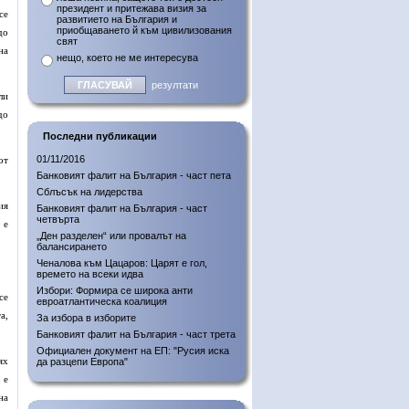
президент и притежава визия за
се
развитието на България и
приобщаването й към цивилизования
до
свят
на
нещо, което не ме интересува
резултати
ли
до
Последни публикации
01/11/2016
от
Банковият фалит на България - част пета
Сблъсък на лидерства
ия
Банковият фалит на България - част
четвърта
 е
„Ден разделен“ или провалът на
балансирането
Ченалова към Цацаров: Царят е гол,
времето на всеки идва
Избори: Формира се широка анти
се
евроатлантическа коалиция
а,
За избора в изборите
Банковият фалит на България - част трета
Официален документ на ЕП: "Русия иска
ях
да разцепи Европа"
 е
на