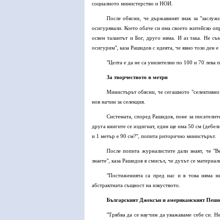
социалното министерство и НОИ.
После обясни, че държавният знак за "заслуж
осигурявали. Което обаче си има своето житейско опра
освен талантът и Бог, друго няма. И аз така. Не съ
осигурим", каза Рашидов с идеята, че явно този ден е
"Целта е да не са унизителни по 100 и 70 лева 
За творчеството в метри
Министърът обясни, че сегашното "селективно 
нов начин за селекция.
Системата, според Рашидов, поне за писателите
друга книгите се издигнат, един ще има 50 см (дебели
и 1 метър е 90 см?", попита риторично министърът.
После попита журналистите дали знаят, че "В
знаете", каза Рашидов в смисъл, че духът се материа
"Постиженията са пред нас и в това няма н
абстрактната същност на изкуството.
Българският Джексън и американският Пеш
"Трябва да се научим да уважаваме себе си. Н