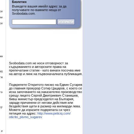
Бюлетин
Въведете вашия имейл адрес за да
получавате по-важните неща от
се
Svobodata.com.
че
се
ма
Svobodata.com не носи отговорност за
съдържанието и авторските права на
препечатани статии - като винаги посочва име
ад
на автор и линк на първоначалната публикация.
ги
Подкрепете Откритото писмо на Едвин Сугарев
до главния прокурор Сотир Цацаров, с което се
го
иска започването на наказателно производство
срещу лицето Сергей Дмитриевич Станишев,
бивш министър-председател на България,
заради причинени от негови действия или
бездействия щети в размер на милиарди лева.
ху
Можете да изразите подкрепата си чрез
петиция на адрес:
http://www.peticiq.com/
otkrito_pismo_sugarev
 е