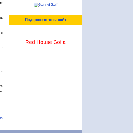
ях
за
Подкрепете този сайт
 с
Red House Sofia
то
ги
са
го
ре