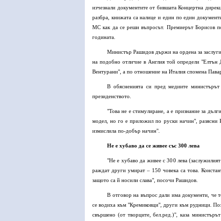
изчезнали документите от бившата Концертна дирекци
разбра, книжата са налице и един по един документ
МС как да се реши въпросът. Премиерът Борисов по
годината.
Министър Рашидов държи на ордена за заслуги 
на подобно отличие в Англия той определи "Елтън
Вентурани", а по отношение на Италия спомена Паваро
В обясненията си пред медиите министърът 
президенството.
"Това не е стимулиране, а е признание за дълг
модел, но го е приложил по руски начин", разясни 
измислила по-добър начин".
Не е хубаво да се живее със 300 лева
"Не е хубаво да живее с 300 лева (заслужилият
раждат други умират – 150 човека са това. Констан
защото са й носили слава", посочи Рашидов.
В отговор на въпрос дали има документи, че т
се водиха към "Кремиковци", други към рудници. Поз
свършено (от творците, бел.ред.)", каза министъръ