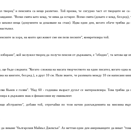
ил творец" и пенсията са нещо различно. Той призна, че сигурно част от творците не са 
вдание. "Всеки смята като млад, че няма да остарее. Всеки смята (докато е млад, бел.ред), 
м запазил неща (документи за доказване на стаж). Идва един ден, когато обаче трябва да 
 настъпил.
пенсиите за хора, на които цял живот сме им пели песните", конкретизира той.
избиране", кой заслужил творец да получи пенсия от държавата, е "обидно", та затова ще и
, ще бъде следната: "Когато сложиш на масата творчеството на един писател, когато една н
на на книгите, бел.ред.), а друг 10 см. Нали знаете, че разликата между 10 см написани кни
елко Кънев е голям". "Над 60 - годишна възраст духът се материализира. Това трябва да 
лизира в държавен знак и финансовия му еквивалент.
ищо абстрактно", добави той, отричайки по този начин разсъжденията на мнозина вър
о
е да викаме "българския Майкъл Джексън". Аз мечтая един ден американците да викат "това