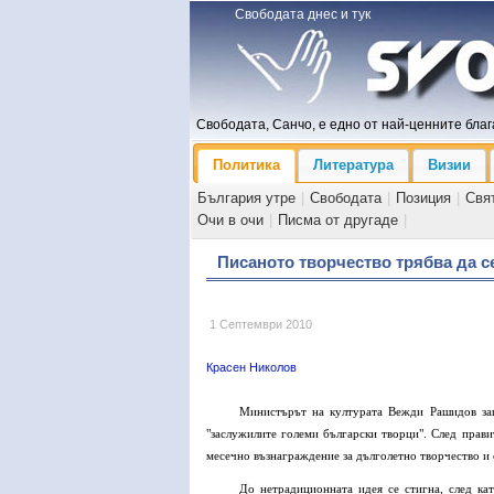
Свободата днес и тук
Свободата, Санчо, е едно от най-ценните блага
Политика
Литература
Визии
България утре
|
Свободата
|
Позиция
|
Свя
Очи в очи
|
Писма от другаде
|
Писаното творчество трябва да с
1 Септември 2010
Красен Николов
Министърът на културата Вежди Рашидов защ
"заслужилите големи български творци". След правит
месечно възнаграждение за дълголетно творчество и о
До нетрадиционната идея се стигна, след ка