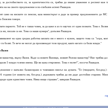
, за достойнството си, за идентичността си, трябва да имаме уважение и респект към т
ята на на своето предложение в по-глобален аспект Рашидов.
еят само на ниските си пенсии, каза министърът и даде за пример предложението до МС 
но Гюзелев говори.
ати парното. Той не е такъв човек, за да каже и аз го научих от едни познати. Това е. Болни
 са ни, писали са ни. Това са наши кумири", допълни Рашидов.
вивалент на една средна работна заплата им е много е нужен, защото това са: "хора, кои
е ги болят. Те вече не могат да произвеждат този продукт, както когато са били млади."
и Вазов
 манастир, върху Вазов. Къде са новите Вазовци, новият Рилски манастир? Ние трябва да 
арали 5 млади големи имена. Ще ви кажа откровено. Това е пътят!", посочи Рашидов.
ложение е напълно балансирано в човешкия смисъл на думата. "Те (творците, бел.ред.) 
-6 години (от живота им, бел.ред.) държавата трябва да им даде достойни старини. Мно
 окраде един единствен човек. Няма нищо страшно", завърши Рашидов.
го