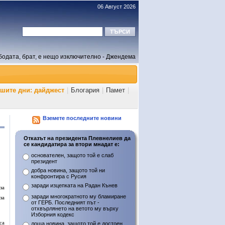
06 Август 2026
бодата, брат, е нещо изключително - Джендема
ашите дни: дайджест
|
Блогария
|
Памет
|
Вземете последните новини
Отказът на президента Плевнелиев да
се кандидатира за втори мнадат е:
основателен, защото той е слаб
президент
добра новина, защото той ни
конфронтира с Русия
заради изцепката на Радан Кънев
за
заради многократното му бламиране
за
от ГЕРБ. Последният път -
отхвърлянето на ветото му върху
Изборния кодекс
са
лоша новина, защото той е достоен