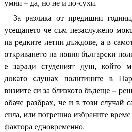
умни – да, но не и по-сухи.
За разлика от предишни години
усещането че съм незаслужено мокъ
на редките летни дъждове, а в само
откриването на новия български пол
е заради студеният душ, който м
докато слушах политиците в Пар
визиите си за близкото бъдеще – ре
обаче разбрах, че и в този случай 
сила, или погрешно избраните време
фактора едновременно.