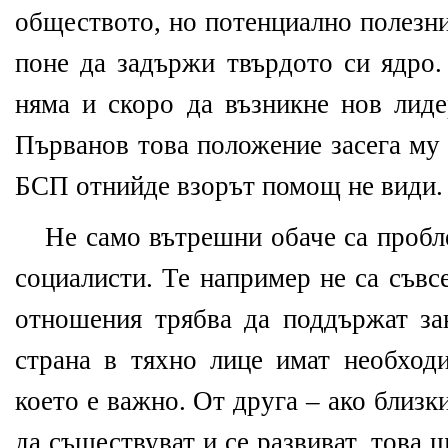
обществото, но потенциално полезни
поне да задържи твърдото си ядро.
няма и скоро да възникне нов лиде
Първанов това положение засега му 
БСП отнийде взорът помощ не види.
Не само вътрешни обаче са пробл
социалисти. Те например не са съвс
отношения трябва да поддържат з
страна в тяхно лице имат необход
което е важно. От друга – ако близ
да съществуват и се развиват, това