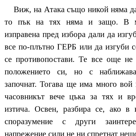
Виж, на Атака също никой няма д
то пък на тях няма и защо. В м
изправена пред избора дали да изгу
все по-плътно ГЕРБ или да изгуби с
се противопостави. Те все още не 
положението си, но с наближав
започнат. Тогава ще има много вой 
часовникът вече цъка за тях и в
изтича. Освен, разбира се, ако 
споразумение с други заинтер
напрежение сили не ни спретнат нещ