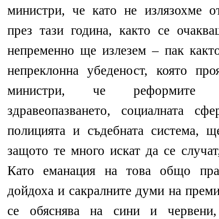
министри, че като не излязохме о
през тази година, както се очаква
непременно ще излезем – пак както
непреклонна убеденост, която пр
министри, че реформите в
здравеопазването, социалната сф
полицията и съдебната система, щ
защото те много искат да се случат
Като еманация на това общо пра
дойдоха и сакралните думи на преми
се обяснява на сини и червени,