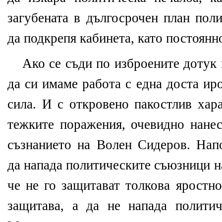
загубената в дългосрочен план пол
да подкрепя кабинета, като постоянн
Ако се съди по изброените дотук 
да си имаме работа с една доста и
сила. И с откровено пакостлив хар
тежките поражения, очевидно нанес
съзнанието на Волен Сидеров. Нап
да напада политическите съюзници н
че не го защитават толкова яростно
защитава, а да не напада полити