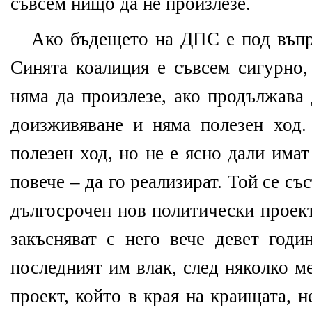
съвсем нищо да не произлезе.
Ако бъдещето на ДПС е под въпр
Синята коалиция е съвсем сигурно,
няма да произлезе, ако продължава
доизживяване и няма полезен ход
полезен ход, но не е ясно дали имат
повече – да го реализират. Той се съ
дългосрочен нов политически проект
закъсняват с него вече девет годи
последният им влак, след няколко м
проект, който в края на краищата, 