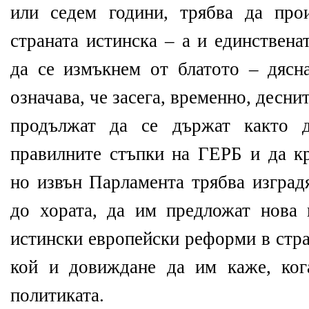
или седем години, трябва да про
страната истинска – а и единствена
да се измъкнем от блатото – дясна
означава, че засега, временно, десни
продължат да се държат както д
правилните стъпки на ГЕРБ и да кр
но извън Парламента трябва изградя
до хората, да им предложат нова 
истински европейски реформи в стра
кой и довиждане да им каже, ког
политиката.