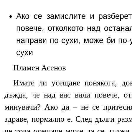
Ако се замислите и разбере
повече, отколкото над остана
направи по-сухи, може би по-
сухи
Пламен Асенов
Имате ли усещане понякога, до
дъжда, че над вас вали повече, от
минувачи? Ако да – не се притесн
здраве, нормално е. След дълги раз
че това усещане може да се дължи 