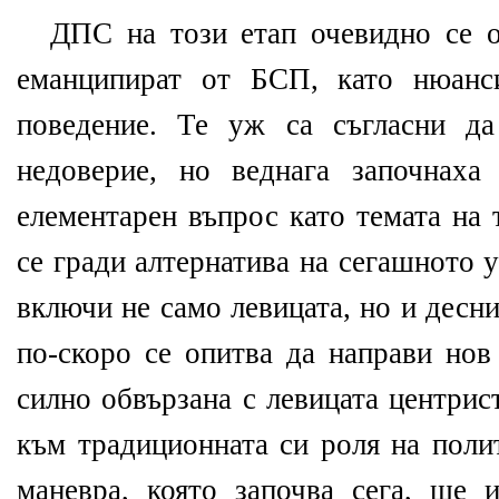
ДПС на този етап очевидно се о
еманципират от БСП, като нюанс
поведение. Те уж са съгласни да
недоверие, но веднага започнаха
елементарен въпрос като темата на 
се гради алтернатива на сегашното у
включи не само левицата, но и десн
по-скоро се опитва да направи нов
силно обвързана с левицата центрис
към традиционната си роля на поли
маневра, която започва сега, ще