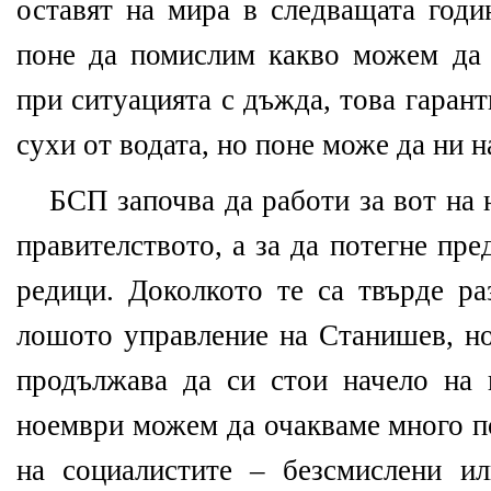
оставят на мира в следващата годи
поне да помислим какво можем да 
при ситуацията с дъжда, това гаран
сухи от водата, но поне може да ни 
БСП започва да работи за вот на 
правителството, а за да потегне пр
редици. Доколкото те са твърде ра
лошото управление на Станишев, но
продължава да си стои начело на 
ноември можем да очакваме много п
на социалистите – безсмислени и