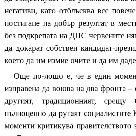
негативи, като отблъсква все повеч
постигане на добър резултат в мест
без подкрепата на ДПС червените н
да докарат собствен кандидат-прези
което да им измие очите и да им даде
Още по-лошо е, че в един моме
изправена да воюва на два фронта –
другият, традиционният, срещу 
пълноценно да ругаят социалистите 
моменти критикува правителството 