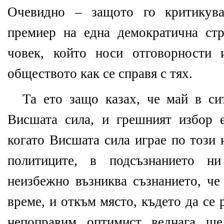
Очевидно – защото го критикува
премиер на една демократична ст
човек, който носи отговорности 
обществото как се справя с тях.
Та ето защо казах, че май в си
Висшата сила, и грешният избор 
когато Висшата сила играе по този 
политиците, в подсъзнанието н
неизбежно възниква съзнанието, че
време, и откъм място, където да се 
непоправим оптимист веднага ще