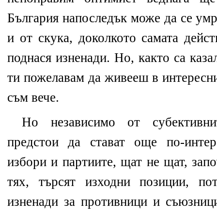
България напоследък може да се умр
и от скука, доколкото самата дейс
поднася изненади. Но, както са каз
ти пожелавам да живееш в интересн
съм вече.
Но независимо от субективнит
предстои да стават още по-интер
избори и партиите, щат не щат, зап
тях, търсят изходни позиции, по
изненади за противници и съюзниц