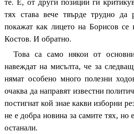
те. Е, от други позиции ги критику
тях става вече твърде трудно да 
покажат как лицето на Борисов се 
Костов. И обратно.
Това са само някои от основни
навеждат на мисълта, че за следва
нямат особено много полезни ходо
очаква да направят известни политич
постигнат кой знае какви изборни ре
не е добра новина за самите тях, но 
останали.