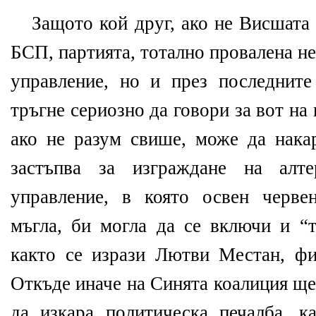
Защото кой друг, ако не Висшата
БСП, партията, тотално провалена н
управление, но и през последнит
тръгне сериозно да говори за вот на
ако не разум свише, може да нака
застъпва за изграждане на алте
управление, в която освен черве
мъгла, би могла да се включи и “т
както се изрази Лютви Местан, ф
Откъде иначе на Синята коалиция ще
да изкара политическа печалба, к