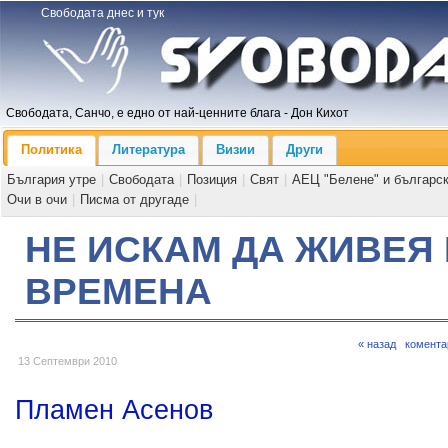
Свободата днес и тук
Свободата, Санчо, е едно от най-ценните блага - Дон Кихот
Политика
Литература
Визии
Други
България утре
|
Свободата
|
Позиция
|
Свят
|
АЕЦ "Белене" и българс
Очи в очи
|
Писма от другаде
|
НЕ ИСКАМ ДА ЖИВЕЯ
ВРЕМЕНА
« назад
комента
13 Септември 2010
Пламен Асенов