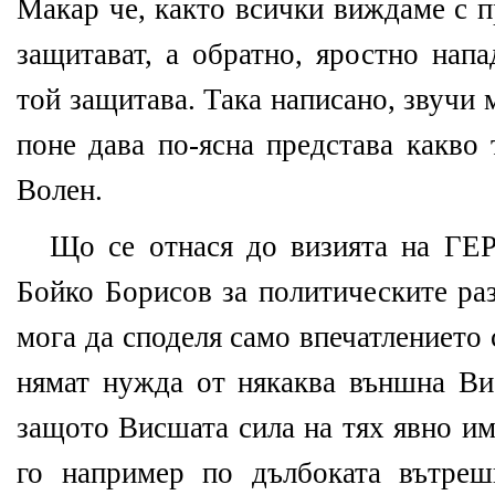
Макар че, както всички виждаме с п
защитават, а обратно, яростно напа
той защитава. Така написано, звучи
поне дава по-ясна представа какво 
Волен.
Що се отнася до визията на ГЕ
Бойко Борисов за политическите раз
мога да споделя само впечатлението с
нямат нужда от някаква външна Ви
защото Висшата сила на тях явно им
го например по дълбоката вътреш