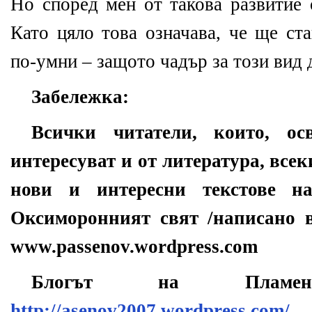
Но според мен от такова развитие 
Като цяло това означава, че ще ст
по-умни – защото чадър за този вид
Забележка:
Всички читатели, които, ос
интересуват и от литература, всек
нови и интересни текстове н
Оксиморонният свят /написано в
www.passenov.wordpress.com
Блогът на Плам
http://asenov2007.wordpress.com/