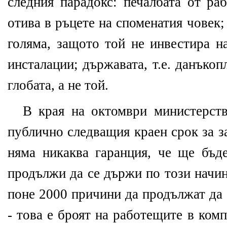
следния парадокс: печалбата от ра
отива в ръцете на споменатия човек;
голяма, защото той не инвестира н
инсталации; държавата, т.е. данъко
глобата, а не той.
В края на октомври министерст
публично следващия краен срок за з
няма никаква гаранция, че ще бъде
продължи да се държи по този начи
поне 2000 причини да продължат да 
- това е броят на работещите в комп