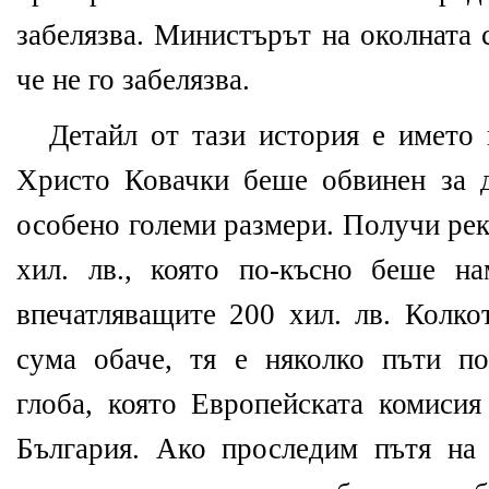
забелязва. Министърът на околната 
че не го забелязва.
Детайл от тази история е името 
Христо Ковачки беше обвинен за 
особено големи размери. Получи рек
хил. лв., която по-късно беше н
впечатляващите 200 хил. лв. Колко
сума обаче, тя е няколко пъти п
глоба, която Европейската комисия
България. Ако проследим пътя на