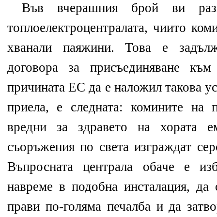
Във вчерашния брой ви разк
топлоелектроцентралата, чиито ком
хванали паяжини. Това е задъл
договора за присъединяване към
причината ЕС да е наложил такова ус
приела, е следната: комините на 
вредни за здравето на хората е
съоръжения по света изграждат сер
Въпросната централа обаче е из
навреме в подобна инсталация, да 
прави по-голяма печалба и да затв