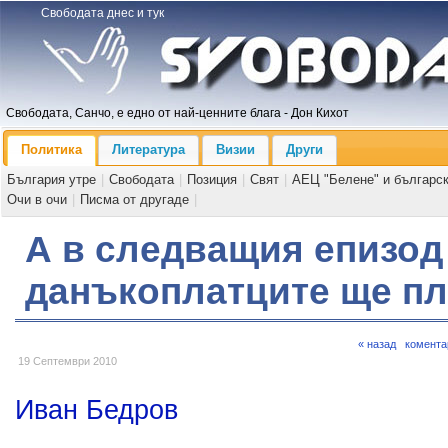
Свободата днес и тук
Свободата, Санчо, е едно от най-ценните блага - Дон Кихот
Политика
Литература
Визии
Други
България утре
|
Свободата
|
Позиция
|
Свят
|
АЕЦ "Белене" и българс
Очи в очи
|
Писма от другаде
|
А в следващия епизод
данъкоплатците ще пл
« назад
комента
19 Септември 2010
Иван Бедров