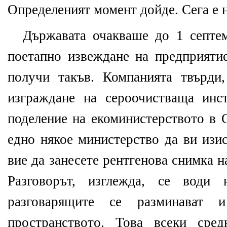
Определеният момент дойде. Сега е 
Държавата очакваше до 1 септе
поетапно извеждане на предприятие
получи такъв. Компанията твърди
изграждане на сероочистваща инс
поделение на екоминистерството в С
едно някое министерство да ви изи
вие да занесете рентгенова снимка 
Разговорът, изглежда, се води 
разговарящите се разминават
пространството. Това всеки сре