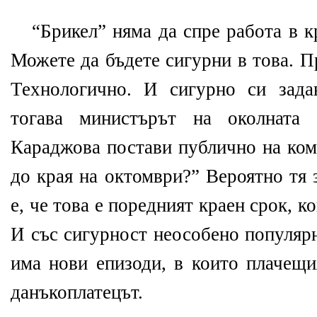
“Брикел” няма да спре работа в к
Можете да бъдете сигурни в това. П
Технологично. И сигурно си зада
тогава министърът на околната
Караджова постави публично на ком
до края на октомври?” Вероятно тя 
е, че това е поредният краен срок, к
И със сигурност неособено популяр
има нови епизоди, в които плачещи
данъкоплатецът.