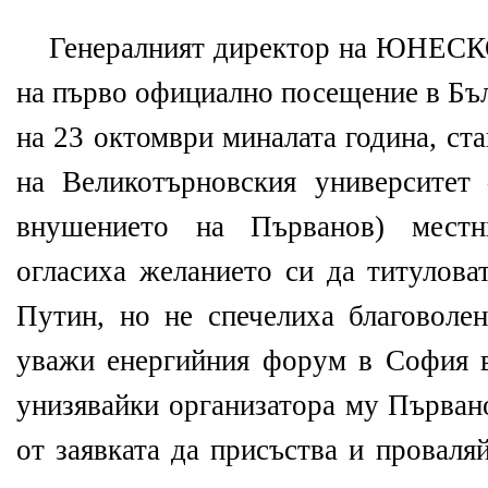
Генералният директор на ЮНЕСКО
на първо официално посещение в Бъл
на 23 октомври миналата година, ст
на Великотърновския университет
внушението на Първанов) мест
огласиха желанието си да титулова
Путин, но не спечелиха благоволен
уважи енергийния форум в София в 
унизявайки организатора му Първан
от заявката да присъства и проваля