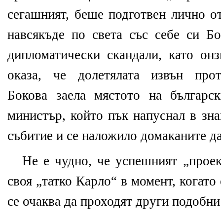
сегашният, беше подготвен лично о
навсякъде по света със себе си Бо
дипломатически скандали, като онз
оказа, че долетялата извън прот
Бокова заела мястото на българс
министър, който пък напуснал в зн
събитие и се наложило домаканите да
Не е чудно, че успешният „проек
своя „татко Карло“ в момент, когато
се очаква да проходят други подобни