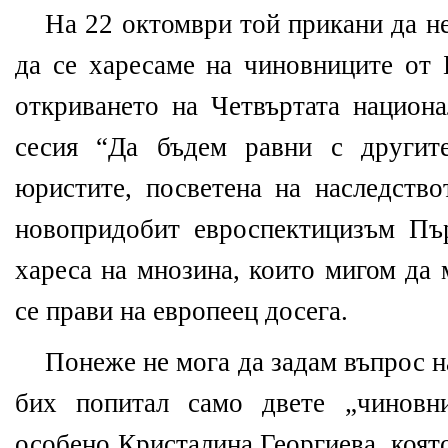
На 22 октомври той прикани да не
да се харесаме на чиновниците от 
откриването на Четвъртата национа
сесия “Да бъдем равни с другит
юристите, посветена на наследство
новопридобит евроспектицизъм Пъ
хареса на мнозина, които мигом да 
се прави на европеец досега.
Понеже не мога да задам въпрос н
бих попитал само двете „чиновн
особено Кристалина Георгиева, коят