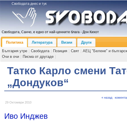
Свободата днес и тук
Свободата, Санчо, е едно от най-ценните блага - Дон Кихот
Политика
Литература
Визии
Други
България утре
|
Свободата
|
Позиция
|
Свят
|
АЕЦ "Белене" и българс
Очи в очи
|
Писма от другаде
|
Татко Карло смени Тат
„Дондуков“
« назад
комента
29 Октомври 2010
Иво Инджев