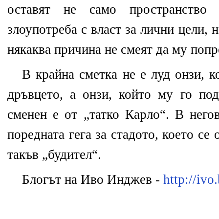
оставят не само пространство 
злоупотреба с власт за лични цели, н
някаква причина не смеят да му попр
В крайна сметка не е луд онзи, к
дръвцето, а онзи, който му го под
сменен е от „татко Карло“. В него
поредната гега за стадото, което се 
такъв „будител“.
Блогът на Иво Инджев -
http://ivo