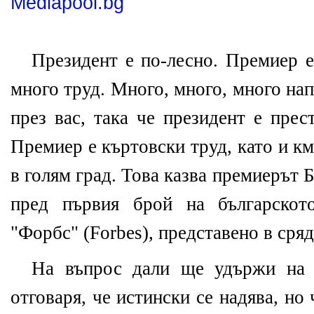
Mediapool.bg
Президент е по-лесно. Премиер е
много труд. Много, много, много на
през вас, така че президент е прес
Премиер е къртовски труд, като и к
в голям град. Това казва премиерът
пред първия брой на българскот
"Форбс" (Forbes), представено в сряд
На въпрос дали ще удържи на 
отговаря, че истински се надява, но