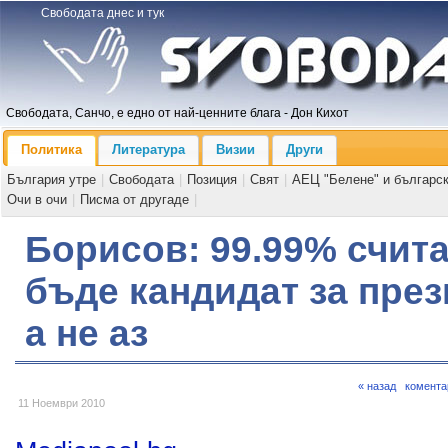
Свободата днес и тук
Свободата, Санчо, е едно от най-ценните блага - Дон Кихот
Политика
Литература
Визии
Други
България утре
|
Свободата
|
Позиция
|
Свят
|
АЕЦ "Белене" и българс
Очи в очи
|
Писма от другаде
|
Борисов: 99.99% счита
бъде кандидат за през
а не аз
« назад
комента
11 Ноември 2010