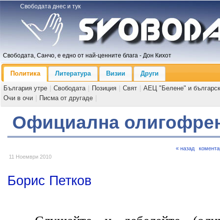
Свободата днес и тук
Свободата, Санчо, е едно от най-ценните блага - Дон Кихот
Политика
Литература
Визии
Други
България утре
|
Свободата
|
Позиция
|
Свят
|
АЕЦ "Белене" и българс
Очи в очи
|
Писма от другаде
|
Официална олигофре
« назад
комента
11 Ноември 2010
Борис Петков