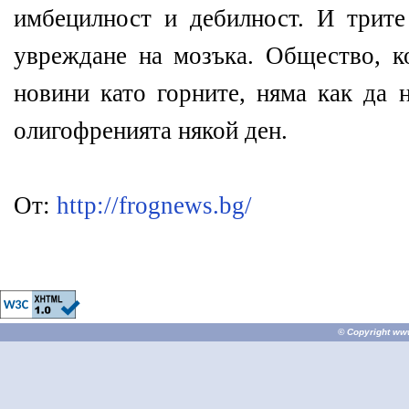
имбецилност и дебилност. И трите
увреждане на мозъка. Общество, к
новини като горните, няма как да 
олигофренията някой ден.
От:
http://frognews.bg/
© Copyright
ww