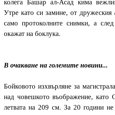
колега Башар ал-Асад кима вежли
Утре като си замине, от дружеския 
само протоколните снимки, а сле
окажат на боклука.
В очакване на големите новини...
Бойковото изхвърляне за магистрал
над човешкото въображение, като 
летвата на 209 см. За 20 години н