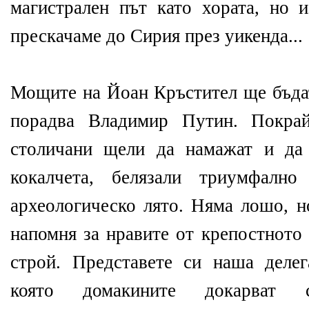
магистрален път като хората, но 
прескачаме до Сирия през уикенда...
Мощите на Йоан Кръстител ще бъдат
порадва Владимир Путин. Покрай
столичани щели да намажат и да 
кокалчета, белязали триумфално
археологическо лято. Няма лошо, н
напомня за нравите от крепостното
строй. Представете си наша деле
която домакините докарват 