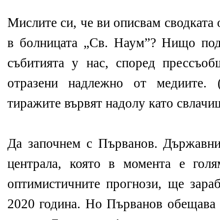
Мислите си, че ви описвам сводката
в болницата „Св. Наум”? Нищо по
събитията у нас, според прессъоб
отразени надлежно от медиите. 
тиражите вървят надолу като свлачищ
Да започнем с Първанов. Държавни
централа, която в момента е гол
оптимистичните прогнози, ще зара
2020 година. Но Първанов обещава 