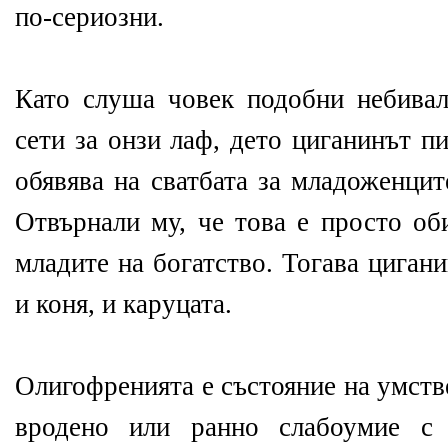
по-сериозни.
Като слуша човек подобни небивал
сети за онзи лаф, дето циганинът пи
обявява на сватбата за младоженцит
Отвърнали му, че това е просто об
младите на богатство. Тогава цигани
и коня, и каруцата.
Олигофренията е състояние на умстве
вродено или ранно слабоумие с 