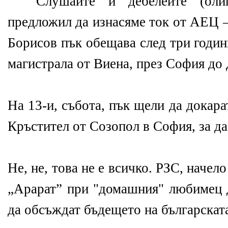
Слушайте и дебелейте (олиг
предложил да изнасяме ток от АЕЦ –
Борисов пък обещава след три годи
магистрала от Виена, през София до
На 13-и, събота, пък щели да докар
Кръстител от Созопол в София, за да
Не, не, това не е всичко. РЗС, начело
„Арарат” при "домашния" любимец д
да обсъждат бъдещето на българскат