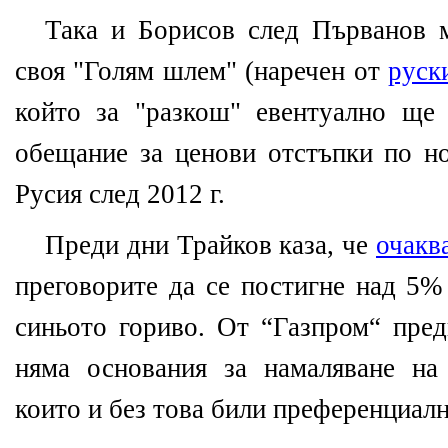
Така и Борисов след Първанов 
своя "Голям шлем" (наречен от
руск
който за "разкош" евентуално ще
обещание за ценови отстъпки по но
Русия след 2012 г.
Преди дни Трайков каза, че
очакв
преговорите да се постигне над 5%
синьото гориво. От “Газпром“ пред
няма основания за намаляване на
които и без това били преференциалн