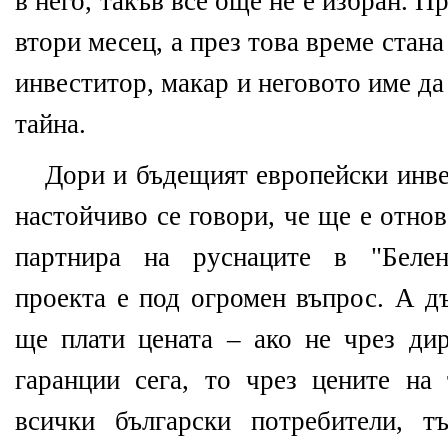
в него, такъв все още не е избран. П
втори месец, а през това време стана
инвеститор, макар и неговото име да
тайна.
Дори и бъдещият европейски инвес
настойчиво се говори, че ще е отно
партнира на руснаците в "Белен
проекта е под огромен въпрос. А д
ще плати цената – ако не чрез ди
гаранции сега, то чрез цените на
всички български потребители, 