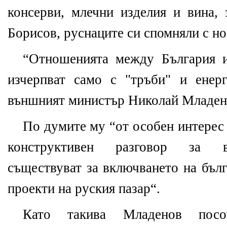
консерви, млечни изделия и вина, 
Борисов, руснаците си спомняли с но
“Отношенията между България и
изчерпват само с "тръби" и енер
външният министър Николай Младено
По думите му “от особен интерес 
конструктивен разговор за в
съществуват за включването на бъл
проекти на руския пазар“.
Като такива Младенов посо