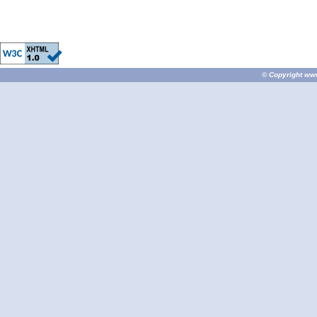
© Copyright
ww