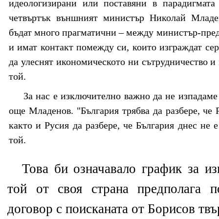
идеологизирани или поставяни в парадигмата
четвъртък външният министър Николай Младен
бъдат много прагматични – между министър-предс
и имат контакт помежду си, които изграждат се
да улеснят икономическото ни сътрудничество и
той.
За нас е изключително важно да не изпадаме
още Младенов. "България трябва да разбере, че 
както и Русия да разбере, че България днес не 
той.
Това би означавало график за из
той от своя страна предполага п
договор с поисканата от Борисов твъ