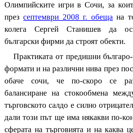
Олимпийските игри в Сочи, за ко
през
септември 2008 г. обеща
на то
колега Сергей Станишев да ос
български фирми да строят обекти.
Практиката от предишни българо-
формати и на различни нива през по
обаче сочи, че по-скоро се ра
балансиране на стокообмена межд
търговското салдо е силно отрицател
дали този път ще има някакви по-ко
сферата на търговията и на каква 