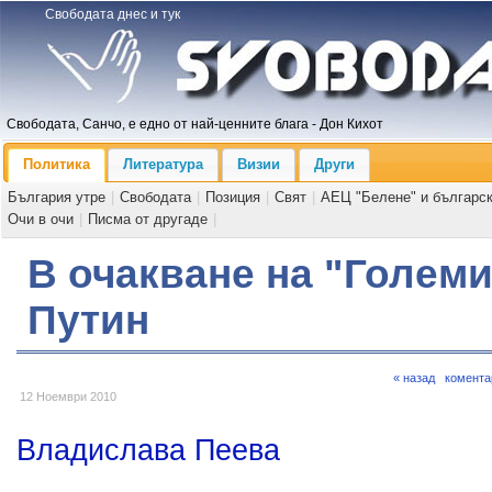
Свободата днес и тук
Свободата, Санчо, е едно от най-ценните блага - Дон Кихот
Политика
Литература
Визии
Други
България утре
|
Свободата
|
Позиция
|
Свят
|
АЕЦ "Белене" и българс
Очи в очи
|
Писма от другаде
|
В очакване на "Голем
Путин
« назад
комента
12 Ноември 2010
Владислава Пеева