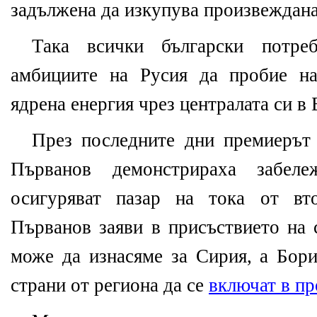
задължена да изкупува произвеждана
Така всички български потре
амбициите на Русия да пробие на
ядрена енергия чрез централата си в 
През последните дни премиерът
Първанов демонстрираха забеле
осигуряват пазар на тока от вто
Първанов заяви в присъствието на 
може да изнасяме за Сирия, а Бори
страни от региона да се
включат в пр