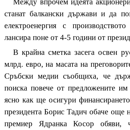
Между впрочем идеята акционери 
станат балкански държави и да по
електроенергия с производствот
лансира поне от 4-5 години от прези
В крайна сметка засега освен ру
млрд. евро, на масата на преговори
Сръбски медии съобщиха, че дър
поиска повече от предложените им 
ясно как ще осигури финансирането
президента Борис Тадич обаче още н
премиер Ядранка Косор обяви, 