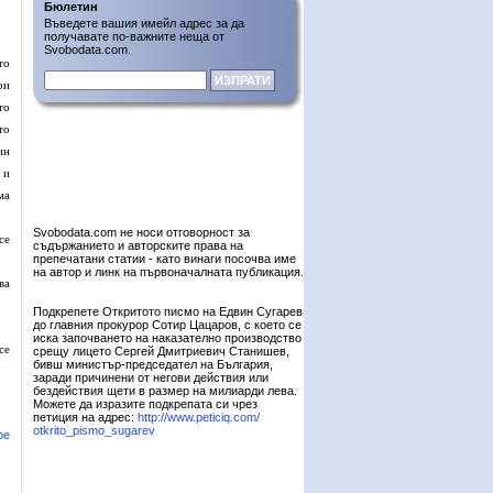
Бюлетин
Въведете вашия имейл адрес за да
получавате по-важните неща от
Svobodata.com.
то
ри
то
то
ин
 и
ма
Svobodata.com не носи отговорност за
се
съдържанието и авторските права на
препечатани статии - като винаги посочва име
на автор и линк на първоначалната публикация.
ва
Подкрепете Откритото писмо на Едвин Сугарев
до главния прокурор Сотир Цацаров, с което се
иска започването на наказателно производство
се
срещу лицето Сергей Дмитриевич Станишев,
бивш министър-председател на България,
заради причинени от негови действия или
бездействия щети в размер на милиарди лева.
Можете да изразите подкрепата си чрез
петиция на адрес:
http://www.peticiq.com/
otkrito_pismo_sugarev
ре