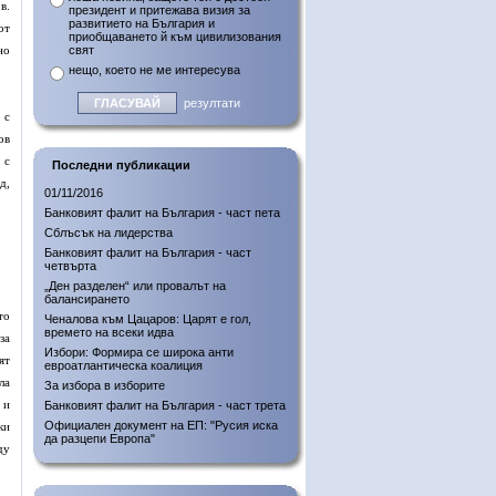
в.
президент и притежава визия за
развитието на България и
от
приобщаването й към цивилизования
но
свят
нещо, което не ме интересува
резултати
 с
ов
 с
Последни публикации
д,
01/11/2016
Банковият фалит на България - част пета
Сблъсък на лидерства
Банковият фалит на България - част
четвърта
„Ден разделен“ или провалът на
балансирането
то
Ченалова към Цацаров: Царят е гол,
времето на всеки идва
за
Избори: Формира се широка анти
ят
евроатлантическа коалиция
ла
За избора в изборите
 и
Банковият фалит на България - част трета
Официален документ на ЕП: "Русия иска
ки
да разцепи Европа"
ду