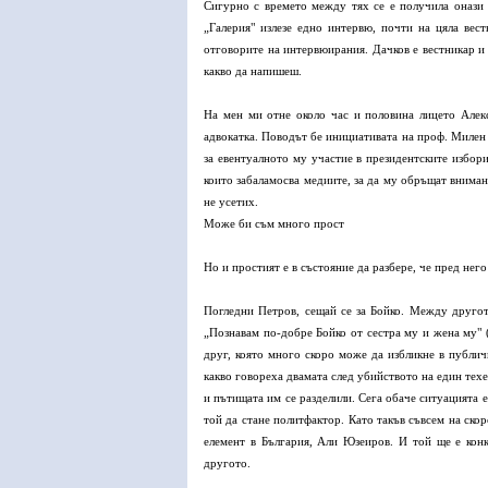
Сигурно с времето между тях се е получила онази о
„Галерия" излезе едно интервю, почти на цяла вест
отговорите на интервюирания. Дачков е вестникар и 
какво да напишеш.
На мен ми отне около час и половина лицето Алек
адвокатка. Поводът бе инициативата на проф. Милен
за евентуалното му участие в президентските избор
които забаламосва медиите, за да му обръщат внимани
не усетих.
Може би съм много прост
Но и простият е в състояние да разбере, че пред нег
Погледни Петров, сещай се за Бойко. Между другото
„Познавам по-добре Бойко от сестра му и жена му" (
друг, която много скоро може да избликне в публич
какво говореха двамата след убийството на един техе
и пътищата им се разделили. Сега обаче ситуацията е
той да стане политфактор. Като такъв съвсем на скор
елемент в България, Али Юзеиров. И той ще е конк
другото.