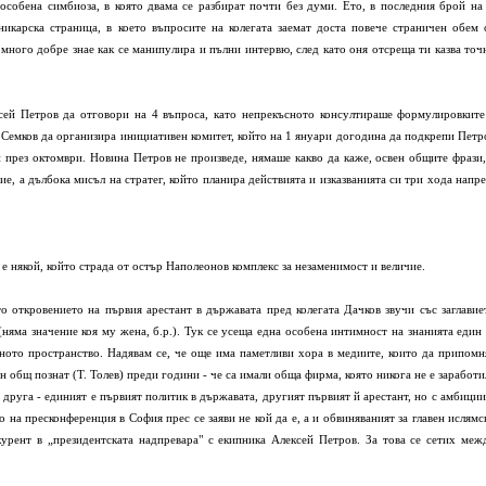
собена симбиоза, в която двама се разбират почти без думи. Ето, в последния брой на 
никарска страница, в което въпросите на колегата заемат доста повече страничен обем 
много добре знае как се манипулира и пълни интервю, след като оня отсреща ти казва точ
сей Петров да отговори на 4 въпроса, като непрекъсното консултираше формулировките
 Семков да организира инициативен комитет, който на 1 януари догодина да подкрепи Петр
и през октомври. Новина Петров не произведе, нямаше какво да каже, освен общите фрази,
е, а дълбока мисъл на стратег, който планира действията и изказванията си три хода напре
о е някой, който страда от остър Наполеонов комплекс за незаменимост и величие.
 откровението на първия арестант в държавата пред колегата Дачков звучи със заглавие
няма значение коя му жена, б.р.). Тук се усеща една особена интимност на знанията един 
ното пространство. Надявам се, че още има паметливи хора в медиите, които да припомн
н общ познат (Т. Толев) преди години - че са имали обща фирма, която никога не е заработи
 друга - единият е първият политик в държавата, другият първият й арестант, но с амбиции
о на пресконференция в София прес се заяви не кой да е, а и обвиняваният за главен ислямс
урент в „президентската надпревара" с екипника Алексей Петров. За това се сетих меж