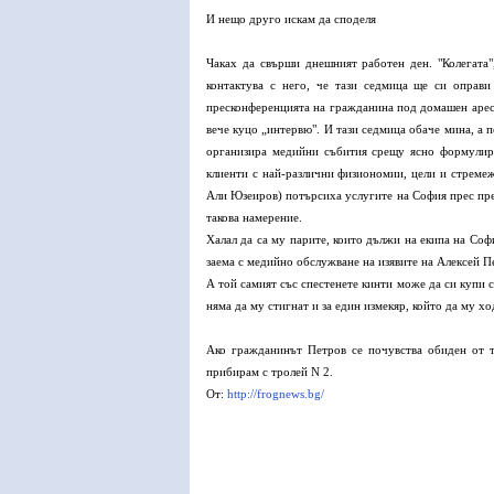
И нещо друго искам да споделя
Чаках да свърши днешният работен ден. "Колегата"
контактува с него, че тази седмица ще си оправ
пресконференцията на гражданина под домашен арест
вече куцо „интервю". И тази седмица обаче мина, а п
организира медийни събития срещу ясно формулир
клиенти с най-различни физиономии, цели и стреме
Али Юзеиров) потърсиха услугите на София прес пре
такова намерение.
Халал да са му парите, които дължи на екипа на Соф
заема с медийно обслужване на изявите на Алексей П
А той самият със спестенете кинти може да си купи 
няма да му стигнат и за един измекяр, който да му хо
Ако гражданинът Петров се почувства обиден от то
прибирам с тролей N 2.
От:
http://frognews.bg/