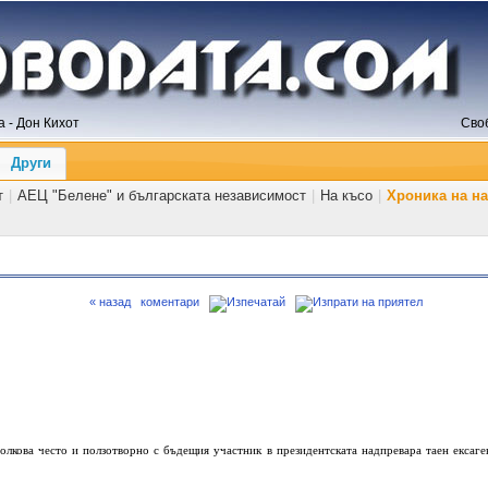
 - Дон Кихот
Сво
Други
т
|
АЕЦ "Белене" и българската независимост
|
На късо
|
Хроника на н
« назад
коментари
толкова често и ползотворно с бъдещия участник в президентската надпревара таен ексаге