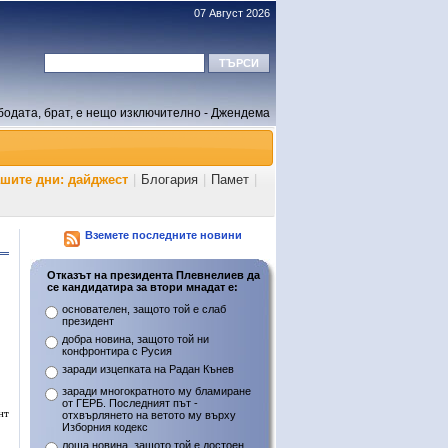
07 Август 2026
бодата, брат, е нещо изключително - Джендема
ашите дни: дайджест
|
Блогария
|
Памет
|
Вземете последните новини
Отказът на президента Плевнелиев да
се кандидатира за втори мнадат е:
основателен, защото той е слаб
президент
добра новина, защото той ни
конфронтира с Русия
заради изцепката на Радан Кънев
заради многократното му бламиране
от ГЕРБ. Последният път -
нт
отхвърлянето на ветото му върху
Изборния кодекс
лоша новина, защото той е достоен