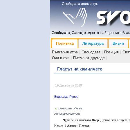
Свободата днес и тук
Свободата, Санчо, е едно от най-ценните блага
Политика
Литература
Визии
България утре
|
Свободата
|
Позиция
|
Свя
Очи в очи
|
Писма от другаде
|
Гласът на камилчето
19 Декември 2010
Велислав Русев
▲
Велислав Русев
снимка:Монитор
Чудя се на колегата Явор Дачков как общува 
Номер 1 Алексей Петров.