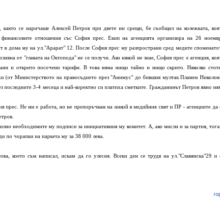
, както се наричаше Алексей Петров при двете ни срещи, бе съобщил на колежката, коя
и финансовите отношения със София прес. Екип на агенцията организира на 26 ноемв
 в дома му на ул."Арарат" 12. После София прес му разпространи сред медите споменато
озивна от "главата на Октопода" не се получи. Ако някой не знае, София прес е агенция, коя
ани и открито посочени тарифи. В това няма нищо тайно и нищо скрито. Няколко стот
жи (от Министерството на правосъдието през "Анимус" до бившия мултак Пламен Николов
з последните 3-4 месеца и най-коректно си платиха сметките. Гражданинът Петров явно ня
ия прес. Не ми е работа, но не препоръчвам на никой в медийния свят и ПР - агенциите да 
етров.
силно необходимите му подписи за инициативния му комитет. А, ако мисли и за партия, тога
ди по чорапки на паркета му за 38 000 лева.
ва, което съм написал, искам да го улесня. Всеки ден се трудя на ул."Славянска"29 и 
го