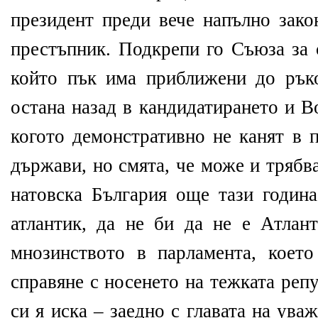
президент преди вече напълно зако
престъпник. Подкрепи го Съюза за 
който пък има приближени до рък
остана назад в кандидатирането и В
когото демонстративно не канят в 
държави, но смята, че може и трябв
натовска България още тази година
атлантик, да не би да не е Атла
мнозинството в парламента, което
справяне с носенето на тежката реп
си я иска – заедно с главата на ува