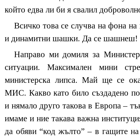
който едва ли би я свалил доброволн
Всичко това се случва на фона н
и динамитни шашки. Да се шашнеш!
Направо ми домиля за Министер
ситуации. Максимален мини стр
министерска липса. Май ще се ок
МИС. Какво като било създадено по
и нямало друго такова в Европа – тъ
имаме и ние такава важна институц
да обяви “код жълто” – в гащите н