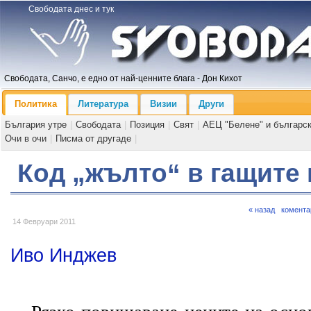
Свободата днес и тук
Свободата, Санчо, е едно от най-ценните блага - Дон Кихот
Политика
Литература
Визии
Други
България утре
|
Свободата
|
Позиция
|
Свят
|
АЕЦ "Белене" и българс
Очи в очи
|
Писма от другаде
|
Код „жълто“ в гащите 
« назад
комента
14 Февруари 2011
Иво Инджев