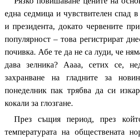
Рязко повишаване цените на осно
една седмица и чувствителен спад в
и президента, докато червените пр
популярност – това регистрират дне
почивка. Абе те да не са луди, че ня
дава зелника? Аааа, сетих се, н
захранване на гладните за нови
понеделник пак трябва да си изкар
кокали за глозгане.
През същия период, през койт
температурата на обществената но