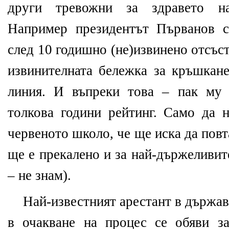
други тревожни за здравето н
Например президентът Първанов с
след 10 годишно (не)извинено отсъст
извинителната бележка за кръшкане
линия. И въпреки това – пак му 
толкова години рейтинг. Само да н
червеното школо, че ще иска да повта
ще е прекалено и за най-държеливит
– не знам).
Най-известният арестант в държав
в очакване на процес се обяви з