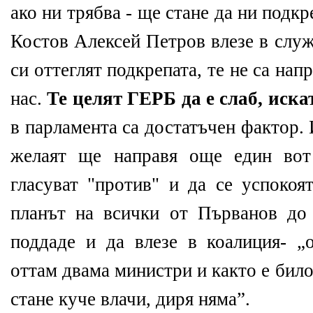
ако ни трябва - ще стане да ни подк
Костов Алексей Петров влезе в служ
си оттеглят подкрепата, те не са на
нас.
Те целят ГЕРБ да е слаб, иска
в парламента са достатъчен фактор. 
желаят ще направя още един вот
гласуват "против" и да се успокоя
планът на всички от Първанов д
поддаде и да влезе в коалиция- „
оттам двама министри и както е било
стане куче влачи, диря няма”.