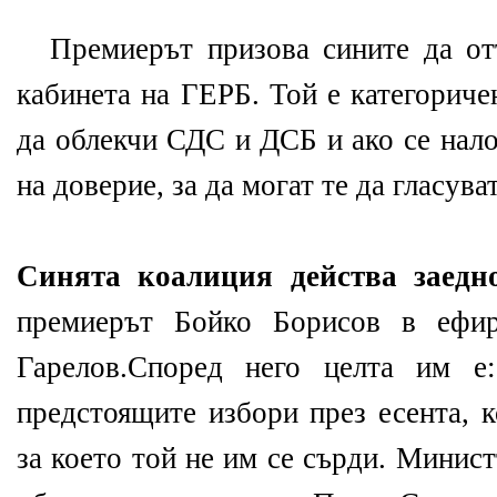
Премиерът призова сините да отт
кабинета на ГЕРБ. Той е категориче
да облекчи СДС и ДСБ и ако се нал
на доверие, за да могат те да гласува
Синята коалиция действа заед
премиерът Бойко Борисов в еф
Гарелов.Според него целта им е
предстоящите избори през есента, 
за което той не им се сърди. Минист