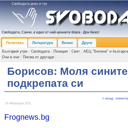
Свободата днес и тук
Свободата, Санчо, е едно от най-ценните блага - Дон Кихот
Политика
Литература
Визии
Други
България утре
|
Свободата
|
Позиция
|
Свят
|
АЕЦ "Белене" и българс
Очи в очи
|
Писма от другаде
|
Борисов: Моля сините 
подкрепата си
« назад
комента
25 Февруари 2011
Frognews.bg