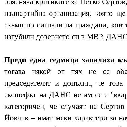
обяснява критиките за Петко Серто
надпартийна организация, която ще
схеми по сигнали на граждани, коит
изгубили доверието си в МВР, ДАНС 
Преди една седмица запалиха к
тогава някой от тях не се оба
председателят и допълни, че това
ексшефът на ДАНС не им се е "вкар
категоричен, че случаят на Сертов
Йовчев – имат меки характери за на