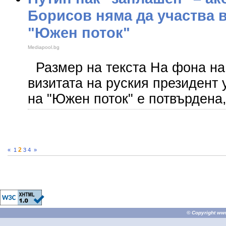
Борисов няма да участва в
"Южен поток"
Mediapool.bg
Размер на текста На фона на
визитата на руския президент 
на "Южен поток" е потвърдена
2
«
1
3
4
»
© Copyright
ww