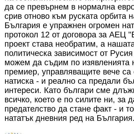
да се превърнем в нормална евро
срив отново към руската орбита 
България е упражнен огромен нат
протокол 12 от договора за АЕЦ "Б
проект става необратим, а нашат
политическа зависимост от Русия
можем да съдим по изявленията 
премиер, управляващите вече са 
натиска - и реално са предали б
интереси. Като българи сме длъ
всичко, което е по силите ни, за 
предателство да стане факт - и т
нататък дневния ред на България