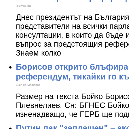
Горичка.bg
Днес президентът на България
представители на всички парл
консултации, в които да бъде 
въпрос за предстоящия рефер
Знаем колко
Борисов открито блъфира
референдум, тикайки го к
Екип на Mediapool
Размер на текста Бойко Борис
Плевнелиев, Сн: БГНЕС Бойко
изненадващо, че ГЕРБ ще под
Путин пак "заплашен" – ак