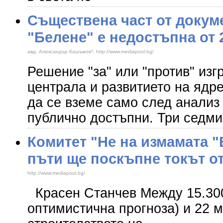
Съществена част от докум
"Белене" е недостъпна от 2
авд. Александър Кашъмов*, http://www.mediapool.bg/
Решение "за" или "против" из
централа и развитието на ядр
да се вземе само след анализ 
публично достъпни. Три седми
Комитет "Не на измамата "
пъти ще поскъпне токът о
http://www.mediapool.bg/
Красен Станчев Между 15.300 
оптимистична прогноза) и 22 