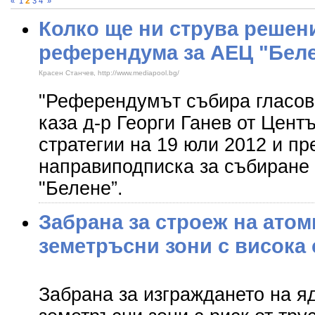
2
«
1
3
4
»
Колко ще ни струва решен
референдума за АЕЦ "Бел
Красен Станчев, http://www.mediapool.bg/
"Референдумът събира гласове
каза д-р Георги Ганев от Цент
стратегии на 19 юли 2012 и пр
направиподписка за събиране 
"Белене”.
Забрана за строеж на атом
земетръсни зони с висока 
Забрана за изграждането на я