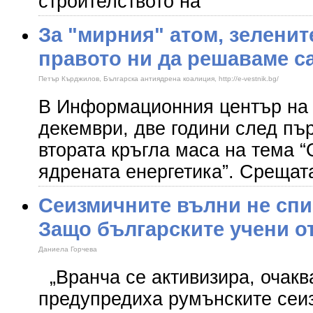
строителството на
За "мирния" атом, зеленит
правото ни да решаваме с
Петър Кърджилов, Българска антиядрена коалиция, http://e-vestnik.bg/
В Информационния център на 
декември, две години след пър
втората кръгла маса на тема “
ядрената енергетика”. Срещат
Сеизмичните вълни не спи
Защо българските учени о
Даниела Горчева
„Вранча се активизира, очакв
предупредиха румънските сеи