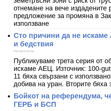
земетръсни зони с риск от тру
отнемане на вече издадените 
предложение за промяна в Зак
използване
Сто причини да не искаме 
и бедствия
http://gorichka.bg/
Публикуваме трета серия от о
искаме АЕЦ. Източник: 100-gu
11 бяха свързани с използвано
добива на уран. Вторите бяха 
Бойкот на референдума, ч
ГЕРБ и БСП