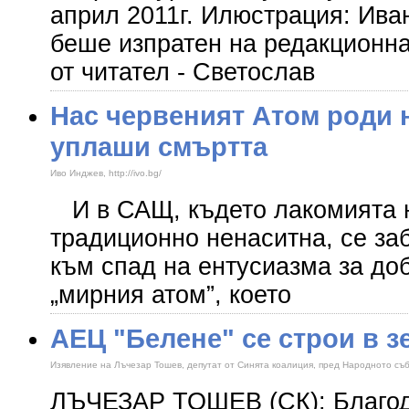
април 2011г. Илюстрация: Иван
беше изпратен на редакционн
от читател - Светослав
Нас червеният Атом роди н
уплаши смъртта
Иво Инджев, http://ivo.bg/
И в САЩ, където лакомията н
традиционно ненаситна, се за
към спад на ентусиазма за доб
„мирния атом”, което
АЕЦ "Белене" се строи в з
Изявление на Лъчезар Тошев, депутат от Синята коалиция, пред Народното съ
ЛЪЧЕЗАР ТОШЕВ (СК): Благод