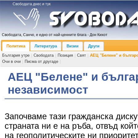
Свободата днес и тук
Свободата, Санчо, е едно от най-ценните блага - Дон Кихот
Политика
Литература
Визии
Други
България утре
|
Свободата
|
Позиция
|
Свят
|
АЕЦ "Белене" и българ
Очи в очи
|
Писма от другаде
|
АЕЦ "Белене" и бълга
независимост
Започваме тази гражданска диску
страната ни е на ръба, отвъд койт
на геополитическите ни приорите