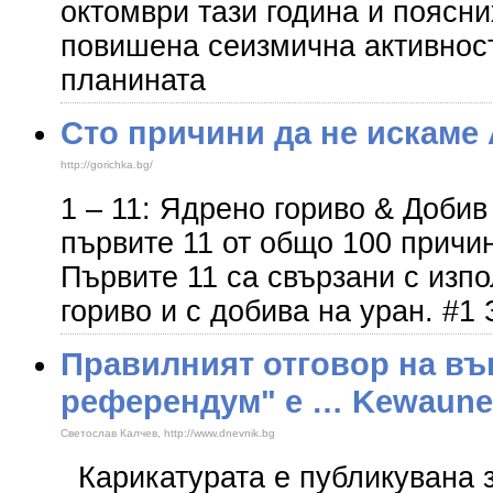
октомври тази година и поясни
повишена сеизмична активност
планината
Сто причини да не искаме 
http://gorichka.bg/
1 – 11: Ядрено гориво & Доби
първите 11 от общо 100 причи
Първите 11 са свързани с изп
гориво и с добива на уран. 
Правилният отговор на въ
референдум" е … Kewaune
Светослав Калчев, http://www.dnevnik.bg
Карикатурата е публикувана з