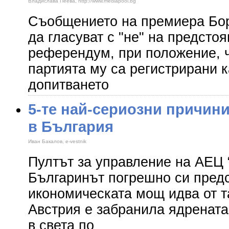
Владислава Пеева, http://www.mediapool.bg
Съобщението на премиера Бор
да гласуват с "не" на предсто
референдум, при положение, ч
партията му са регистрирани 
допитването
5-те най-сериозни причин
в България
Иван Бакалов, e-vestnik
Пултът за управление на АЕЦ 
Българинът погрешно си предс
икономическата мощ идва от т
Австрия е забранила ядрената 
в света по