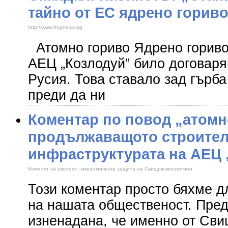
тайно от ЕС ядрено гориво
http://www.frognews.bg
Атомно гориво Ядрено гориво
АЕЦ „Козлодуй” било договаря
Русия. Това ставало зад гърб
преди да ни
Коментар по повод „атомн
продължаващото строител
инфраструктурата на АЕЦ 
Комитет за еколого –икономическа защита на Свищовския регион
Този коментар просто бяхме 
на нашата общественост. Пред
изненадана, че именно от Св