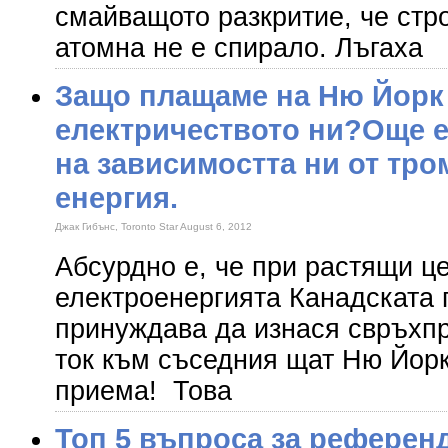
смайващото разкритие, че стр
атомна не е спирало. Лъгаха
Защо плащаме на Ню Йорк 
електричеството ни?Още е
на зависимостта ни от тро
енергия.
Джак Гибънс, Toronto Star August 6, 2012
Абсурдно е, че при растящи ц
електроенергията Канадската
принуждава да изнася свръхпр
ток към съседния щат Ню Йорк,
приема! Това
Топ 5 въпроса за референ