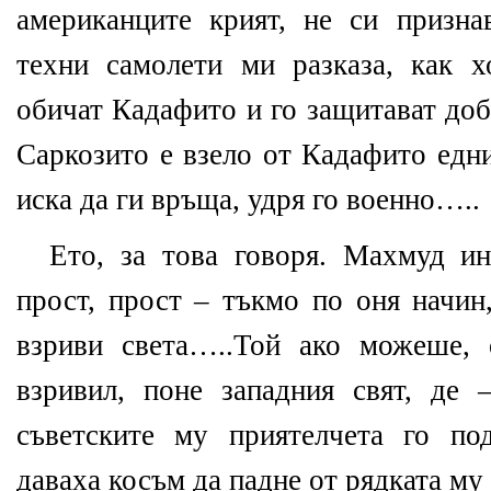
американците крият, не си призна
техни самолети ми разказа, как 
обичат Кадафито и го защитават доб
Саркозито е взело от Кадафито едни
иска да ги връща, удря го военно…..
Ето, за това говоря. Махмуд ин
прост, прост – тъкмо по оня начин
взриви света…..Той ако можеше,
взривил, поне западния свят, де
съветските му приятелчета го по
даваха косъм да падне от рядката му 