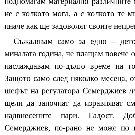
подпомагам материално различните 
не с колкото мога, а с колкото те м
иначе как ще задоволят своите непр
Съжалявам само за едно – дет
миналата година, че плащам повече о
наслаждавам по-дълго време на т
Защото само след няколко месеца, о
шефът на регулатора Семерджиев /и
щели да започнат да изравняват с
надвнесените пари. Гадост. Д
Семерджиев, по-рано не може по 