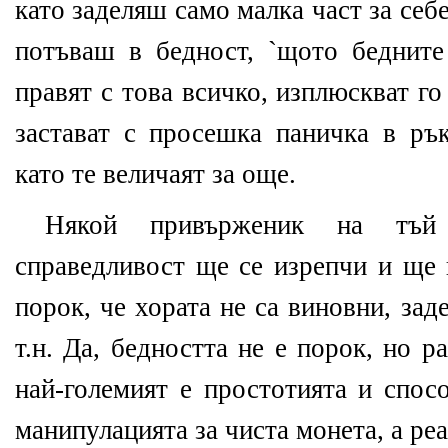
като заделяш само малка част за себ
потъваш в бедност, `щото бедните
правят с това всичко, изплюскват г
застават с просешка паничка в рък
като те величаят за още.
Някой привърженик на тъй 
справедливост ще се изрепчи и ще 
порок, че хората не са виновни, зад
т.н. Да, бедността не е порок, но 
най-големият е простотията и спос
манипулацията за чиста монета, а ре