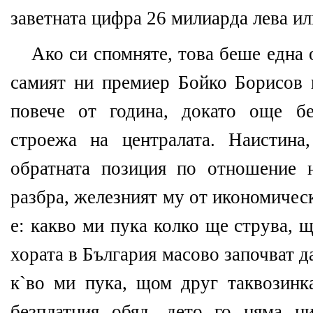
заветната цифра 26 милиарда лева ил
Ако си спомняте, това беше една 
самият ни премиер Бойко Борисов 
повече от година, докато още б
строежа на централата. Наистина
обратната позиция по отношение 
разбра, железният му от икономичес
е: какво ми пука колко ще струва, 
хората в България масово започват да
к`во ми пука, щом друг таквозинка
безплатния обяд, дето го няма н