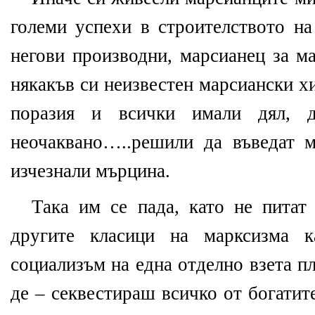
големи успехи в строителството на
негови производни, марсианец за ма
някакъв си неизвестен марсиански х
поразия и всички имали дял, д
неочаквано…..решили да въведат 
изчезнали мърцина.
Така им се пада, като не питат
другите класици на марксизма к
социализъм на една отделно взета пл
де – секвестираш всичко от богатит