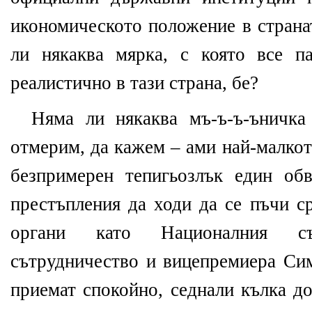
икономическото положение в страна
ли някаква мярка, с която все п
реалистично в тази страна, бе?
Няма ли някаква мъ-ъ-ъ-ъничка
отмерим, да кажем – ами най-малкот
безпримерен тепигьозлък един об
престъпления да ходи да се пъчи с
органи като Националния с
сътрудничество и вицепремиера Сим
приемат спокойно, седнали кълка до