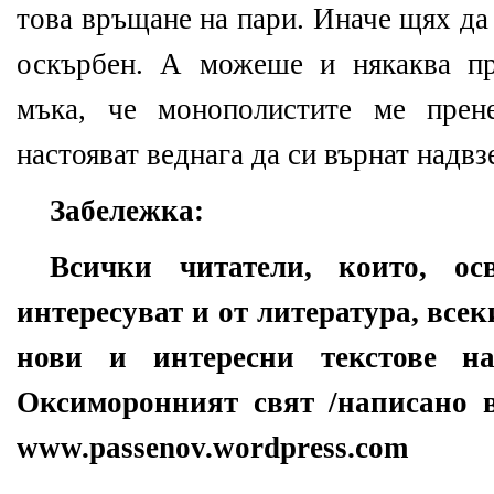
това връщане на пари. Иначе щях да
оскърбен. А можеше и някаква пр
мъка, че монополистите ме прен
настояват веднага да си върнат надвз
Забележка:
Всички читатели, които, ос
интересуват и от литература, всек
нови и интересни текстове н
Оксиморонният свят /написано в
www.passenov.wordpress.com