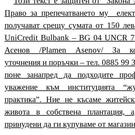
Този текст е защитен от “Закона 
Право за препечатването му елек
получават срещу сумата от 150 лев
UniCredit Bulbank – BG 04 UNCR 
Асенов /Plamen Asenov/ За ко
уточнения и поръчки – тел. 0885 99 3
поне занапред да подходите про
уважение към институцията “ж
практика”. Ние не късаме житейс
живота в собствена плантация, 
принудени да ги купуваме от магази