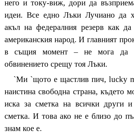
него и току-виж, дори да възприем
идеи. Все едно Лъки Лучиано да 
акъл на федералния резерв как да
американския народ. И главният про
в същия момент – не мога да 
обвинението срещу тоя Лъки.
`Ми `щото е щастлив пич, lucky m
наистина свободна страна, където м
иска за сметка на всички други 
сметка. И това ако не е близо до п
знам кое е.