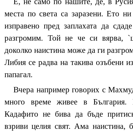
Е, не само по нашите, де, в Руси
места по света са заразени. Ето н
изправено пред заплахата да сдаде
разгромим. Той не че си вярва, 
доколко наистина може да ги разгром
Либия се радва на такива озъбени и
папагал.
Вчера например говорих с Махмуд
много време живее в България.
Кадафито не бива да бъде притис
взриви целия свят. Ама наистина, 