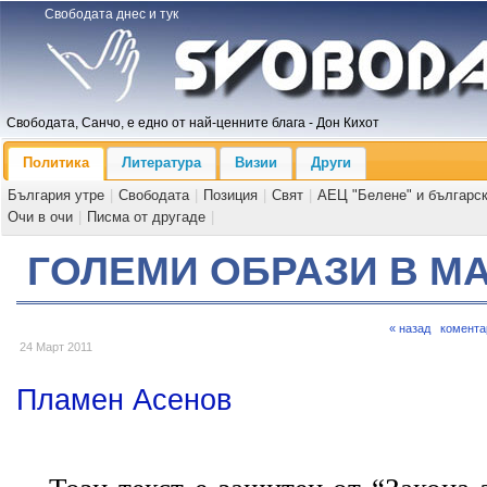
Свободата днес и тук
Свободата, Санчо, е едно от най-ценните блага - Дон Кихот
Политика
Литература
Визии
Други
България утре
|
Свободата
|
Позиция
|
Свят
|
АЕЦ "Белене" и българс
Очи в очи
|
Писма от другаде
|
ГОЛЕМИ ОБРАЗИ В М
« назад
комента
24 Март 2011
Пламен Асенов