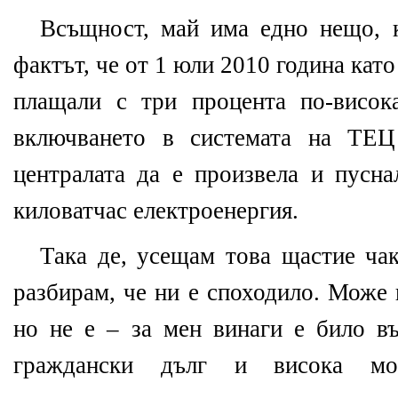
Всъщност, май има едно нещо, 
фактът, че от 1 юли 2010 година кат
плащали с три процента по-висок
включването в системата на ТЕЦ
централата да е произвела и пусна
киловатчас електроенергия.
Така де, усещам това щастие чак
разбирам, че ни е споходило. Може 
но не е – за мен винаги е било въ
граждански дълг и висока мо