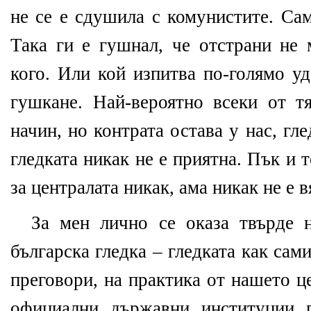
не се е сдушила с комунистите. Са
Така ги е гушнал, че отстрани не 
кого. Или кой изпитва по-голямо у
гушкане. Най-вероятно всеки от т
начин, но контрата остава у нас, г
гледката никак не е приятна. Пък и 
за централата никак, ама никак не е в
За мен лично се оказа твърде 
българска гледка – гледката как са
преговори, на практика от нашето ц
официални държавни институции 