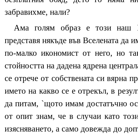
забравихме, нали?
Ама голям образ е този наш 
представя някъде във Вселената да им
по-малко икономист от него, но та
стойността на дадена ядрена централа
се отрече от собствената си вярна п
името на какво се е отрекъл, в резул
да питам, `щото имам достатъчно ос
от опит знам, че в случаи като тоз
изясняването, а само довежда до до