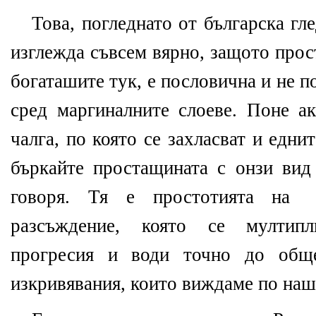
Това, погледнато от българска гл
изглежда съвсем вярно, защото прос
богаташите тук, е пословична и не п
сред маргиналните слоеве. Поне ак
чалга, по която се захласват и едни
бъркайте простащината с онзи вид 
говоря. Тя е простотията на
разсъждение, която се мултип
прогресия и води точно до обще
изкривявания, които виждаме по наш