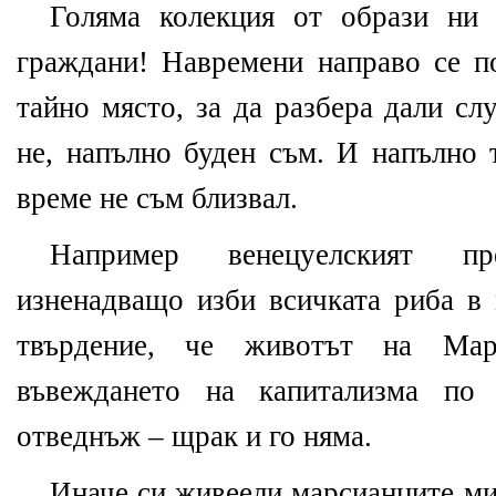
Голяма колекция от образи ни 
граждани! Навремени направо се 
тайно място, за да разбера дали сл
не, напълно буден съм. И напълно 
време не съм близвал.
Например венецуелският п
изненадващо изби всичката риба в 
твърдение, че животът на Мар
въвеждането на капитализма по 
отведнъж – щрак и го няма.
Иначе си живеели марсианците ми