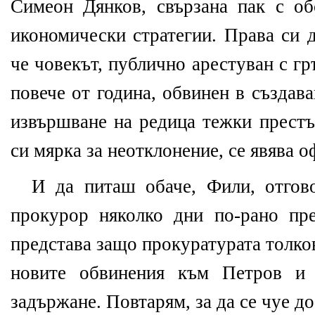
Симеон Дянков, свързана пак с о
икономически стратегии. Права си д
че човекът, публично арестуван с г
повече от година, обвинен в създав
извършване на редица тежки престъп
си мярка за неотклонение, се явява 
И да питаш обаче, Фили, отгов
прокурор няколко дни по-рано пр
представа защо прокуратурата толков
новите обвинения към Петров и 
задържане. Повтарям, за да се чуе д