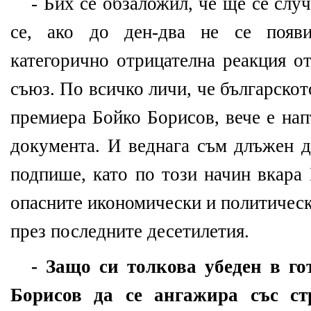
- Бих се обзаложил, че ще се слу
се, ако до ден-два не се появи
категорично отрицателна реакция о
съюз. По всичко личи, че българскот
премиера Бойко Борисов, вече е на
документа. И веднага съм длъжен д
подпише, като по този начин вкара 
опасните икономически и политическ
през последните десетилетия.
- Защо си толкова убеден в го
Борисов да се ангажира със с