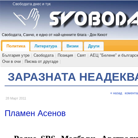
Свободата днес и тук
Свободата, Санчо, е едно от най-ценните блага - Дон Кихот
Политика
Литература
Визии
Други
България утре
|
Свободата
|
Позиция
|
Свят
|
АЕЦ "Белене" и българс
Очи в очи
|
Писма от другаде
|
ЗАРАЗНАТА НЕАДЕКВ
« назад
комента
28 Март 2011
Пламен Асенов