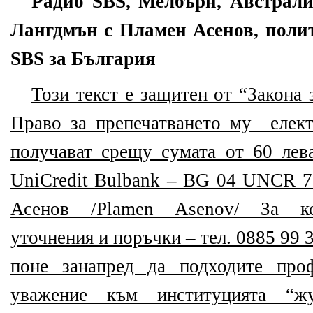
Радио SBS, Мелбърн, Австрали
Лангдмън с Пламен Асенов, поли
SBS за България
Този текст е защитен от “Закона 
Право за препечатването му елек
получават срещу сумата от 60 лева
UniCredit Bulbank – BG 04 UNCR 
Асенов /Plamen Asenov/ За ко
уточнения и поръчки – тел. 0885 99 3
поне занапред да подходите про
уважение към институцията “ж