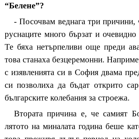
“Белене”?
- Посочвам веднага три причини,
руснаците много бързат и очевидно 
Те бяха нетърпеливи още преди ава
това станаха безцеремонни. Наприме
с изявленията си в София двама пре
си позволиха да бъдат открито са
българските колебания за строежа.
Втората причина е, че самият Б
лятото на миналата година беше кат