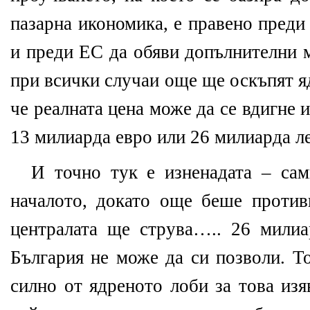
пазарна икономика, е правено пред
и преди ЕС да обяви допълнителни м
при всички случаи още ще оскъпят я
че реалната цена може да се вдигне и
13 милиарда евро или 26 милиарда ле
И точно тук е изненадата – са
началото, докато още беше противн
централата ще струва….. 26 милиа
България не може да си позволи. Т
силно от ядреното лоби за това изя