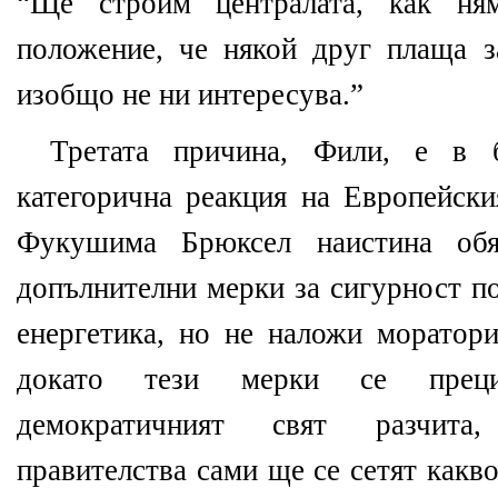
“Ще строим централата, как н
положение, че някой друг плаща з
изобщо не ни интересува.”
Третата причина, Фили, е в 
категорична реакция на Европейски
Фукушима Брюксел наистина об
допълнителни мерки за сигурност п
енергетика, но не наложи моратори
докато тези мерки се преци
демократичният свят разчита
правителства сами ще се сетят какв