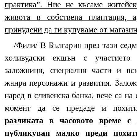
практика”. Ние не късаме житейс
живота в собствена плантация, 
принудени да ги купуваме от магази
/Фили/ В България през тази седм
холивудски екшън с участието
заложници, специални части и вс
жанра персонажи и развития. Залож
наред в сливенска банка, вече са на 
момент да се предаде и похит
разликата в часовото време с 
публикуван малко преди похит