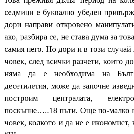
това преживя дълъг период на коле
седмици е буквално убеден привърж
дори направи откровено манипулати
ако, разбира се, не става дума за то
самия него. Но дори и в този случай
човек, след всички разчети, които д
няма да е необходима на Бълг
десетилетия, може да започне извед
построим централата, елект
поскъпне…..18 пъти. Още по-малко п
човек, колкото и да не е икономист, 