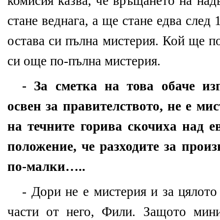
комисия казва, че връщането на над
стане веднага, а ще стане едва след 
остава си пълна мистерия. Кой ще п
си още по-пълна мистерия.
- За сметка на това обаче из
освен за правителството, не е ми
на течните горива скочиха над е
положение, че разходите за произ
по-малки…..
- Дори не е мистерия и за цялото
части от него, Фили. Защото мин