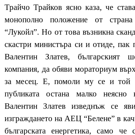
Трайчо Трайков ясно каза, че став
монополно положение от страна
“Лукойл”. Но от това възникна скан
скастри министъра си и отиде, пак 
Валентин Златев, българският 
компания, да обяви мораториум върх
за месец. Е, помоли му се и той 
публиката остана малко неясно 
Валентин Златев изведнъж се яв
изграждането на АЕЦ “Белене” в кач
българската енергетика, само че 