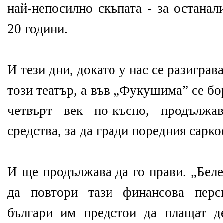
най-непосилно скъпата - за останал
20 години.
И тези дни, докато у нас се разиграв
този театър, а във „Фукушима” се бор
четвърт век по-късно, продължа
средства, за да гради поредния сарко
И ще продължава да го прави. „Бел
да повтори тази финансова перс
българи им предстои да плащат д