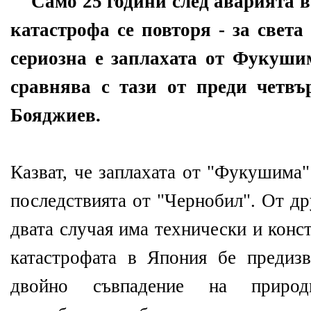
Само 25 години след аварията 
катастрофа се повторя - за света
сериозна е заплахата от Фукуши
сравнява с тази от преди четвъ
Бояджиев.
Казват, че заплахата от "Фукушима"
последствията от "Чернобил". От др
двата случая има технически и конс
катастрофата в Япония бе предиз
двойно съвпадение на природ