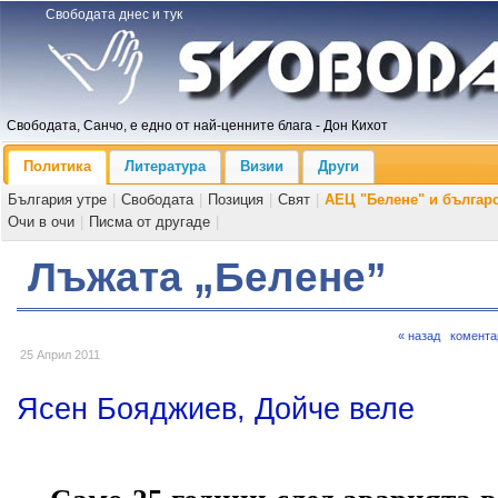
Свободата днес и тук
Свободата, Санчо, е едно от най-ценните блага - Дон Кихот
Политика
Литература
Визии
Други
България утре
|
Свободата
|
Позиция
|
Свят
|
АЕЦ "Белене" и българ
Очи в очи
|
Писма от другаде
|
Лъжата „Белене”
« назад
комента
25 Април 2011
Ясен Бояджиев, Дойче веле