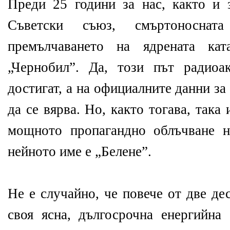
Преди 25 години за нас, както и 
Съветски съюз, смъртоноснат
премълчаването на ядрената ка
„Чернобил”. Да, този път радиоа
достигат, а на официалните данни з
да се вярва. Но, както тогава, така
мощното пропагандно облъчване н
нейното име е „Белене”.
Не е случайно, че повече от две де
своя ясна, дългосрочна енергийна 