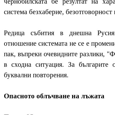
чернобилската бе резултат на хара
система безхаберие, безотговорност 
Редица събития в днешна Русия
отношение системата не се е промени
пак, въпреки очевидните разлики, "
в сходна ситуация. За българите 
буквални повторения.
Опасното облъчване на лъжата