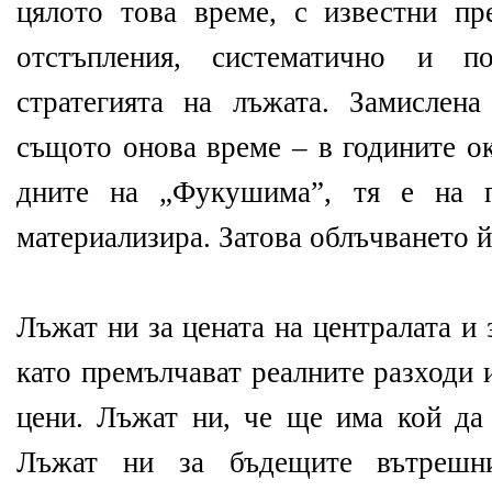
цялото това време, с известни пр
отстъпления, систематично и п
стратегията на лъжата. Замислен
същото онова време – в годините ок
дните на „Фукушима”, тя е на п
материализира. Затова облъчването й 
Лъжат ни за цената на централата и з
като премълчават реалните разходи
цени. Лъжат ни, че ще има кой да 
Лъжат ни за бъдещите вътрешн