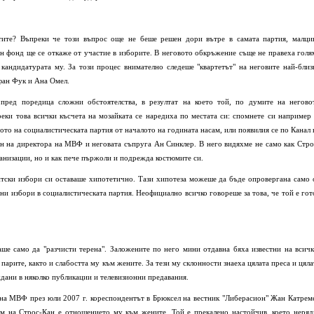
тите? Въпреки че този въпрос още не беше решен дори вътре в самата партия, малци
 фонд ще се откаже от участие в изборите. В неговото обкръжение съще не правеха голя
 кандидатурата му. За този процес внимателно следеше "квартетът" на неговите най-близ
ан Фук и Ана Омел.
пред поредица сложни обстоятелства, в резултат на което той, по думите на негово
ки това всички късчета на мозайката се наредиха по местата си: спомнете си например 
то на социалистическата партия от началото на годината насам, или появилия се по Канал 
н на директора на МВФ и неговата съпруга Ан Синклер. В него видяхме не само как Стро
анизации, но и как пече пържоли и подрежда костюмите си.
тски избори си оставаше хипотетично. Тази хипотеза можеше да бъде опровергана само 
и избори в социалистическата партия. Неофициално всичко говореше за това, че той е гот
ше само да "разчисти терена". Заложените по него мини отдавна бяха известни на всичк
арите, както и слабостта му към жените. За тези му склонности знаеха цялата преса и цяла
ждани в няколко публикации и телевизионни предавания.
 на МВФ през юли 2007 г. кореспондентът в Брюксел на вестник "Либерасион" Жан Катрем
ем на Строс-Кан е отношението му към жените. Той е прекалено настойчив, което неряд