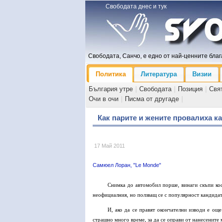
Свободата днес и тук
Свободата, Санчо, е едно от най-ценните блага
Политика
Литература
Визии
България утре
|
Свободата
|
Позиция
|
Свя
Очи в очи
|
Писма от другаде
|
Как парите и жените провалиха к
17 Май 2011
Самюел Лоран, "Le Monde"
Снимка до автомобил порше, винаги скъпи кос
неофициалния, но ползващ се с популярност кандидат
И, ако да се правят окончателни изводи е ощ
страшно много време, за да се оправи от нанесените 