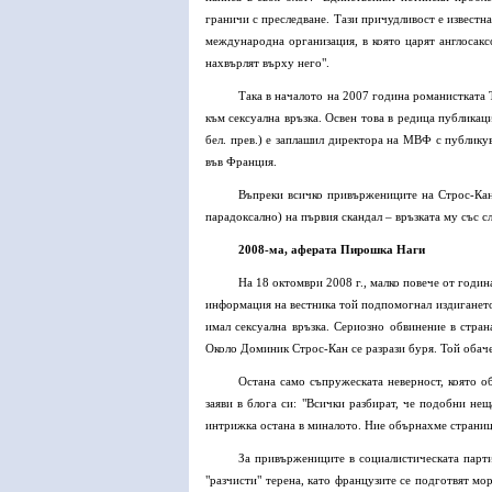
граничи с преследване. Тази причудливост е известн
международна организация, в която царят англосакс
нахвърлят върху него".
Така в началото на 2007 година романистката 
към сексуална връзка. Освен това в редица публикац
бел. прев.) е заплашил директора на МВФ с публику
във Франция.
Въпреки всичко привържениците на Строс-Кан 
парадоксално) на първия скандал – връзката му със 
2008-ма, аферата Пирошка Наги
На 18 октомври 2008 г., малко повече от годи
информация на вестника той подпомогнал издигането
имал сексуална връзка. Сериозно обвинение в стран
Около Доминик Строс-Кан се разрази буря. Той обаче
Остана само съпружеската неверност, която о
заяви в блога си: "Всички разбират, че подобни нещ
интрижка остана в миналото. Ние обърнахме страниц
За привържениците в социалистическата парти
"разчисти" терена, като французите се подготвят мо