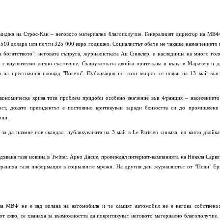
имиджа на Строс-Кан – неговото материално благополучие. Генералният директор на МВФ
1 510 долара или почти 325 000 евро годишно. Социалистът обаче не чакаше назначението 
а богатството": неговата съпруга, журналистката Ан Синклер, е наследница на много гол
га с внушително лично състояние. Съпружеската двойка притежава и къща в Маракеш и д
а на престижния площад "Вогези". Публикация по този въпрос се появи на 13 май във 
икономическа криза този проблем придоби особено значение във Франция – населението
ост, докато президентът е постоянно критикуван заради близостта си до промишлени
ици.
за да пламне нов скандал: публикуваната на 3 май в Le Parisien снимка, на която двойка
вана тази новина в Twitter. Арно Дасие, провеждал интернет-кампанията на Никола Сарко
остраниха тази информация в социалните мрежи. На другия ден журналистът от "Поан" Ер
на МВФ не е зад волана на автомобила и че самият автомобил не е негова собственос
 от ляво, се хванаха за възможността да покритикуват неговото материално благополучие.