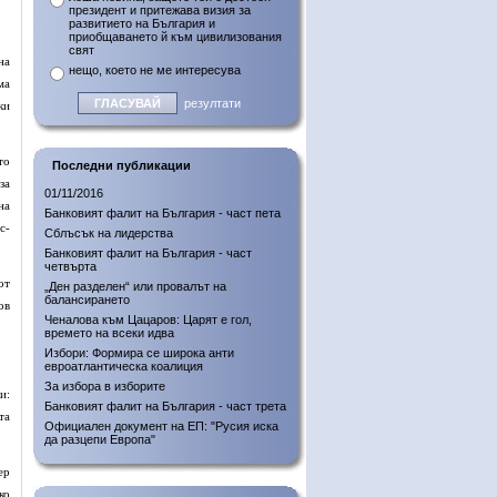
президент и притежава визия за
развитието на България и
приобщаването й към цивилизования
свят
на
нещо, което не ме интересува
ма
резултати
ки
то
Последни публикации
за
01/11/2016
на
Банковият фалит на България - част пета
с-
Сблъсък на лидерства
Банковият фалит на България - част
четвърта
от
„Ден разделен“ или провалът на
балансирането
ов
Ченалова към Цацаров: Царят е гол,
времето на всеки идва
Избори: Формира се широка анти
евроатлантическа коалиция
За избора в изборите
и:
Банковият фалит на България - част трета
та
Официален документ на ЕП: "Русия иска
да разцепи Европа"
ер
ко