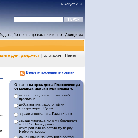
07 Август 2026
бодата, брат, е нещо изключително - Джендема
ашите дни: дайджест
|
Блогария
|
Памет
|
Вземете последните новини
Отказът на президента Плевнелиев да
се кандидатира за втори мнадат е:
основателен, защото той е слаб
президент
добра новина, защото той ни
конфронтира с Русия
заради изцепката на Радан Кънев
на
заради многократното му бламиране
от ГЕРБ. Последният път -
отхвърлянето на ветото му върху
о,
Изборния кодекс
лоша новина, защото той е достоен