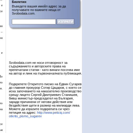
Бюлетин
 е
Въведете вашия имейл адрес за да
получавате по-важните неща от
се
Svobodata.com.
ни
 –
ри
 е
Svobodata.com не носи отговорност за
съдържанието и авторските права на
препечатани статии - като винаги посочва име
на автор и линк на първоначалната публикация.
По
то
Подкрепете Откритото писмо на Едвин Сугарев
до главния прокурор Сотир Цацаров, с което се
и.
иска започването на наказателно производство
срещу лицето Сергей Дмитриевич Станишев,
бивш министър-председател на България,
заради причинени от негови действия или
то
бездействия щети в размер на милиарди лева.
на
Можете да изразите подкрепата си чрез
петиция на адрес:
http://www.peticiq.com/
otkrito_pismo_sugarev
се
ъм