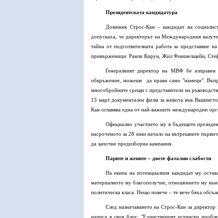
Президентската кандидатура
Доминик Строс-Кан – кандидат на социалис
допускаха, че директорът на Международния валутен
тайна от подготвителната работа за представяне на
привърженици: Рамзи Кирун, Жил Финшелщейн, Стеф
Генералният директор на МВФ бе изправен 
обкръжение, можеше да прави само "намеци". Въпре
многобройните срещи с представители на ръководство
13 март документален филм за живота във Вашингто
Кан оглавява една от най-важните международни орг
Официално участието му в бъдещите президен
насроченото за 28 юни начало на вътрешните първичн
да започне предизборна кампания.
Парите и жените – двете фатални слабости
На екипа на потенциалния кандидат му остава
материалното му благополучие, отношението му към п
политическа класа. Нещо повече – те вече бяха обсъ
След назначаването на Строс-Кан за директор
написа в своя блог: "Единственият истински пробл