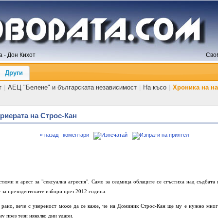
 - Дон Кихот
Сво
Други
т
|
АЕЦ "Белене" и българската независимост
|
На късо
|
Хроника на н
ариерата на Строс-Кан
« назад
коментари
тюми и арест за "сексуална агресия". Само за седмица облаците се сгъстиха над съдбата 
 за президентските избори през 2012 година.
е рано, вече с увереност може да се каже, че на Доминик Строс-Кан ще му е нужно мног
му през тези няколко дни удари.