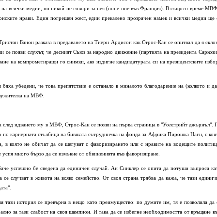
а на всички медии, но никой не говори за нея (поне ние във Франция). В същото време МВФ
онските нрави. Един погрешен жест, един прекалено прозрачен намек и всички медии ще 
Тристан Банон разказа в предаването на Тиери Ардисон как Строс-Кан се опитвал да я скло
ии се появи слухът, че десният Съюз за народно движение (партията на президента Саркози
ване на компрометиращи го снимки, ако издигне кандидатурата си на президентските избо
бяха убедени, че това препятствие е останало в миналото благодарение на (колкото и да
служителка на МВФ.
на след идването му в МВФ, Строс-Кан се появи на първа страница в "Уолстрийт джърнъл". 
 по кариерната стълбица на бившата сътрудничка на фонда за Африка Пирошка Наги, с коя
а, в която не обичат да се шегуват с фаворизирането или с нравите на водещите политиц
 успя много бързо да се измъкне от обвиненията във фаворизиране.
баче успешно бе сведена да единичен случай. Ан Синклер се опита да потуши въпроса ка
а се случват в живота на всяко семейство. От своя страна трябва да кажа, че тази единич
ата".
я тази история се превърна в нещо като преимущество: по думите им, тя е позволила да 
рално за тази слабост на своя шампион. И така да се избегне необходимостта от връщане к