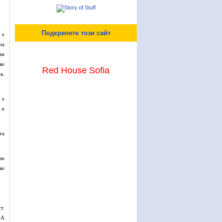
Подкрепете този сайт
 е
на
ям
ве
Red House Sofia
в.
 е
 и
та
зи
ве
т.
 А