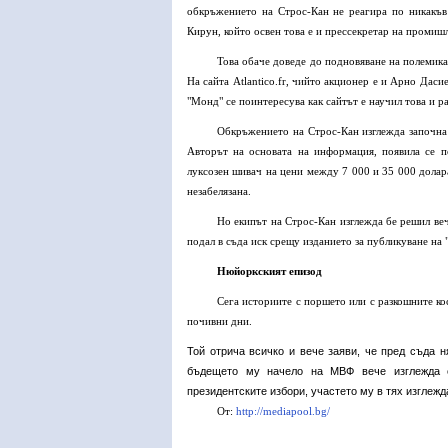
обкръжението на Строс-Кан не реагира по никакъв
Кирун, който освен това е и прессекретар на промишле
Това обаче доведе до подновяване на полемика
На сайта Atlantico.fr, чийто акционер е и Арно Даси
"Монд" се поинтересува как сайтът е научил това и р
Обкръжението на Строс-Кан изглежда започна д
Авторът на основата на информация, появила се п
луксозен шивач на цени между 7 000 и 35 000 долара
незабелязана.
Но екипът на Строс-Кан изглежда бе решил веч
подал в съда иск срещу изданието за публикуване на
Нюйоркският епизод
Сега историите с поршето или с разкошните ко
почивни дни.
Той отрича всичко и вече заяви, че пред съда н
бъдещето му начело на МВФ вече изглежда съ
президентските избори, участето му в тях изглежд
От:
http://mediapool.bg/