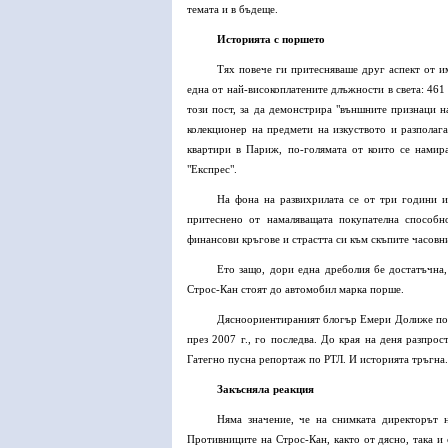
темата и в бъдеще.
Историята с поршето
Тях повече ги притесняваше друг аспект от 
една от най-високоплатените длъжности в света: 46
този пост, за да демонстрира "външните признаци н
колекционер на предмети на изкуството и разпола
квартири в Париж, по-голямата от които се намир
"Експрес".
На фона на развихрилата се от три години 
притеснено от намаляващата покупателна способн
финансови кръгове и страстта си към скъпите часовн
Ето защо, дори една дреболия бе достатъчна, 
Строс-Кан стоят до автомобил марка порше.
Дясноориентираният блогър Емери Долиже подх
през 2007 г., го последва. До края на деня разпр
Гатегно пусна репортаж по РТЛ. И историята тръгна.
Закъсняла реакция
Няма значение, че на снимката директорът 
Противниците на Строс-Кан, както от дясно, така и