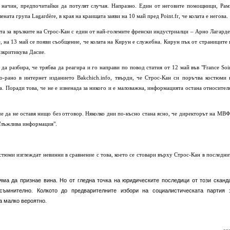
 начин, предпочитайки да потулят случая. Напразно. Един от неговите помощници, Рам
ната група Lagardère, в края на краищата заяви на 10 май пред Point.fr, че колата е негова.
та за връзките на Строс-Кан с един от най-големите френски индустриалци – Арно Лагарде
е, на 13 май се появи съобщение, че колата на Кирун е служебна. Кирун пък от страниците 
азкритикува Дасие.
а разбира, че трябва да реагира и го направи по повод статия от 12 май във "France Soir
о-рано в интернет изданието Bakchich.info, твърди, че Строс-Кан си поръчва костюми 
. Поради това, че не е изненада за никого и е маловажна, информацията остана относител
е да не оставя нищо без отговор. Няколко дни по-късно стана ясно, че директорът на МВФ
 "лъжлива информация".
стюми изглеждат невинни в сравнение с това, което се стовари върху Строс-Кан в последни
яма да признае вина. Но от гледна точка на юридическите последици от този сканд
мнително. Колкото до предварителните избори на социалистическата партия 
а малко вероятно.